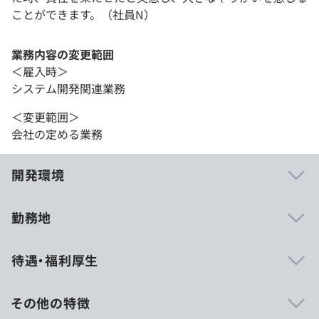
ことができます。（社員N）
業務内容の変更範囲
＜雇入時＞
システム開発関連業務
＜変更範囲＞
会社の定める業務
開発環境
勤務地
・20代、30代の社員が多くフラットな組織です。
待遇・福利厚生
・チーム定例や合宿など社員が集まる機会も多いです。
・２割以上が地方在住(北海道～沖縄まで)のフルリモート
社員となり、全国各地から多様なバックグラウンドの社員
その他の特徴
が活躍中です。