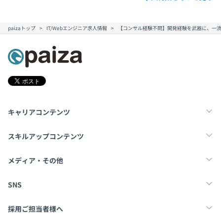
paizaトップ
IT/Webエンジニア求人情報
【コンサル経験不問】開発経験を武器に、一流
キャリアコンテンツ
転職・キャリア
未経験転職
新卒就活
スキルアップコンテンツ
学習
スキルチェック
マンガ・ゲーム
メディア・その他
Tech Team Journal
paiza times
note
SNS
X
Facebook
採用ご担当者様へ