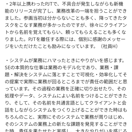
・2年以上携わったPJTで、不具合が発生しながらも新機
能のリリースが完了し、業務改革の一端を担うことができ
ました。参画当初は分からないことも多く、降ってきたタ
スクをこなす業務が多かったのですが、徐々にクライアン
トから名前を覚えてもらい、頼ってもらえることも多くな
りました。PJTを離任する際には、個別に感謝のメッセー
ジをいただけたことも励みになっています。（社員H）
・システムが業務にハマったときにやりがいを感じます。
SEの本質的な仕事は業務のモデル化であり、業務・課
題・解決をシステムに落とすことで可視化・効率化してそ
の提案で実際に業務が回るところまでが責任の範囲だと思
っています。その過程の業務を正確に切り出せたり、その
処理やデータ、システムによい名前をつけることができた
り、そして、その名前を共通言語としてクライアントと会
話をしながらシステムをつくり上げることができた時はも
ちろんのこと、実際にそのシステムで業務が周りはじめ、
そのシステムの業務上の新たな課題を発見することができ
た時、責任を果たせたと実感し、大きなやりがいを感じる