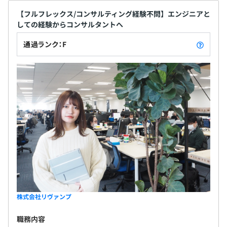
大手ITコンサルティングファームを圧倒する課題解決をお
【フルフレックス/コンサルティング経験不問】エンジニアと
こなっています。
しての経験からコンサルタントへ
「単純なITシステムの導入」「開発して終わり」ではな
通過ランク：F
無期雇用
く、「開発したあと、業務や経営にどのようにシステムを
活用していくべきか」をクライアントとともに考え、最適
な仕組みを提供しています。
・情報システム部門とコンサル双方の視点で経営課題や業
3カ月（期間中、条件の変更はありません）
務課題に対して、顧客経営者とともに改革を実働します。
・現場ニーズが頻繁に変化する小売･流通業界の情報シス
テム部門では、大手ITベンダーのように、ある程度ニーズ
が溜まってきてからバージョンアップをおこなうやり方で
は現場の要望に応えきることができません。そのためリヴ
ァンプは課題解決のための内製化（将来的に当社がいなく
てもよい状態）支援をおこなっております。
株式会社リヴァンプ
【DX事業部のキャリアプラン】
職務内容