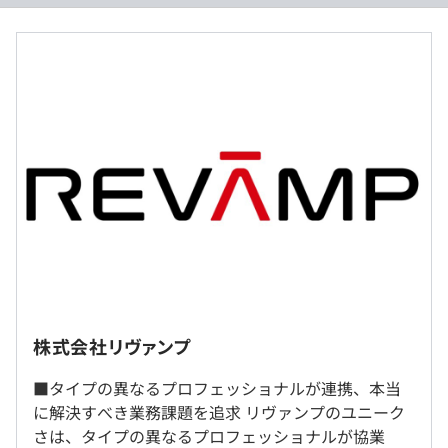
・クライアント先に対して顧客折衝を行ったり、現場を動
年俸制：年俸の12分の1を毎月支給
かしたり、コンサルタントとクライアントの双方の視点を
◎基本給は、現職給与をできる限り考慮します。
持って活躍します。
・ITシステム導入中心のコンサルティングではなく、少数
《年俸：2,000万円の場合 ※管理監督者》
精鋭チームによるクライアント改革となるため、力が付く
基本給：1,616,162円＋固定残業代（月20時間分）：
環境です。
50,505円
※上記を超える時間外労働の残業代・深夜手当は別途支給
◆案件例
・売上5,000億円以上、全国3,500店舗以上の大手小売企業
のECサイト、店舗別注システム構築、海外店舗向けシス
（※
想定年収
は年収提示額を保証するものではありません）
テム展開支援
・売上4,500億円、全国500店舗の大手製造小売企業の各
株式会社リヴァンプ
種予約サービス基盤
◎社内、もしくはクライアント先での勤務となります。
〈フレックスタイム制〉標準労働時間：実働8時間／日
◎リモート勤務可能（クライアント先に応じて）
■タイプの異なるプロフェッショナルが連携、本当
フレキシブルタイム 8：00～22：00
◆グローバル案件にも注力
に解決すべき業務課題を追求 リヴァンプのユニーク
国外に1000店舗以上展開する小売り企業に対して、日本
〈開発オフィス〉
さは、タイプの異なるプロフェッショナルが協業
※管理監督者の場合：始業・終業時刻、および休憩時間