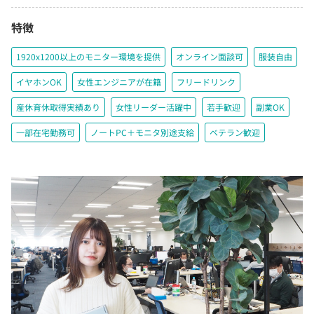
特徴
1920x1200以上のモニター環境を提供
オンライン面談可
服装自由
イヤホンOK
女性エンジニアが在籍
フリードリンク
産休育休取得実績あり
女性リーダー活躍中
若手歓迎
副業OK
一部在宅勤務可
ノートPC＋モニタ別途支給
ベテラン歓迎