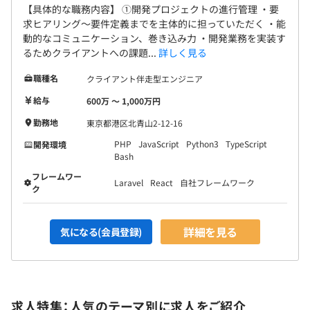
最終的には、「業務×IT×コンサル」のすべてを網羅でき
【具体的な職務内容】 ①開発プロジェクトの進行管理 ・要
る人材を目指して、下記のようなキャリアを積んで頂きま
求ヒアリング〜要件定義までを主体的に担っていただく ・能
す。
動的なコミュニケーション、巻き込み力 ・開発業務を実装す
るためクライアントへの課題...
詳しく見る
▼アソシエイト
職種名
クライアント伴走型エンジニア
研修後、マネジャーの指導を受けながらビジネスパーソ
給与
600万 〜 1,000万円
ンとしての基礎力、自己完結できるシステム開発力（業務
要件・品質）を身につけていただきます。
勤務地
東京都港区北青山2-12-16
▼シニアアソシエイト
PHP
JavaScript
Python3
TypeScript
開発環境
プロジェクト全体において、一領域のリーダーとして業
Bash
務を担当します。後輩育成を担当することもあります。
フレームワー
Laravel
React
自社フレームワーク
▼マネジャー／シニアマネジャー
ク
プロジェクトを取りまとめ、進行に関して責任を持ちま
す。
詳細を見る
気になる(会員登録)
担当している企業に対して、アソシエイト・シニアアソ
シエイトのチームを率いて、プロジェクト全体の包括をし
アウトプットとしてまとめ上げます。
求人特集：人気のテーマ別に求人をご紹介