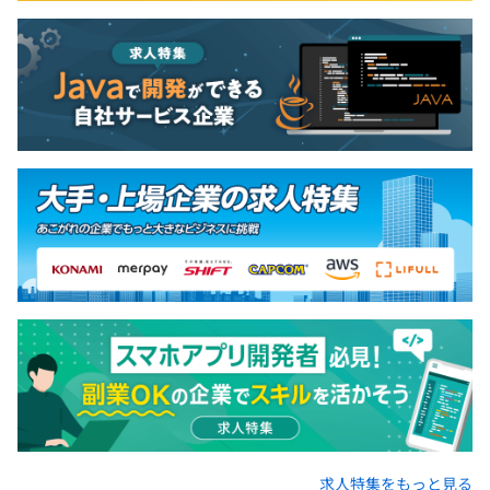
昇進していくにつれ、営業・マネジメント要素を強く求め
られるようになりました。
案件獲得のため答えありきの技術選定・ソリューション提
案等、コンサル企業の利益拡大方法として理解しつつも、
自分自身としてはより本質的な仕事にチャレンジしたく、
リヴァンプに転職しました。
・外資ITコンサル出身の執行役員の元、PJの最小単位です
と5～10名程度のチームでそれぞれ構成されています。
・SIer、SES、から入社した社員が多いですが、一部ITコ
ンサルティングファームや事業会社出身の社員もおりま
す。
求人特集をもっと見る