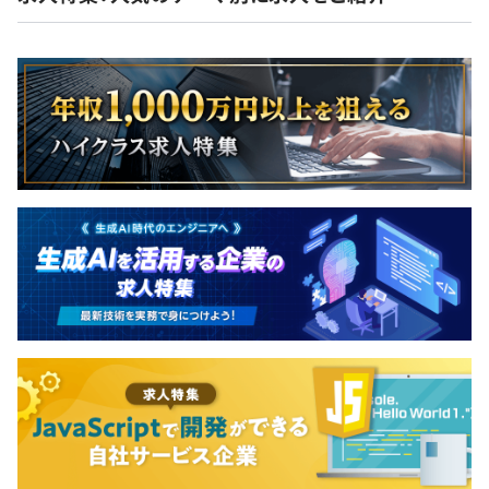
■DX事業部執行役員 安藤
2006年、アバナード入社後、ITコンサルタントとして、
流通・小売業のITグランドデザインや構築にプロジェクト
リーダーとして従事。
その後、2010年リヴァンプに入社。大手SPA企業のMD業
務改革連動の一環でグローバルMDシステム構築など、
10数社、10か国以上のシステム刷新案件にプロジェク
ト・マネジャーとして従事。
〈リヴァンプ入社理由〉
エンジニアからキャリアをスタートし、前職ではITアーキ
テクトとしてコンサルティングをおこなっていました。
技術を学ぶことは非常に楽しく充実はしていたのですが、