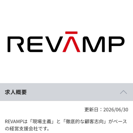
イベント・セミナー
paiza times
再チャレンジ結果一覧
リファレンス
インタビュー
note
就活成功ガイド
プラン
個人向けプラン
法人向けプラン
学校向けプラン
求人概要
契約内容・クーポン
更新日：2026/06/30
REVAMPは「現場主義」と「徹底的な顧客志向」がベース
の経営支援会社です。