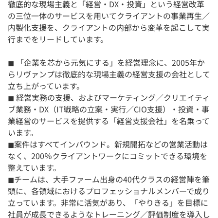
徹底的な現場主義と「経営・DX・投資」という経営改革
の三位一体のサービスを用いてクライアントの事業再生／
内製化支援を、クライアントの内部から変革を起こして実
行までをリードしています。
◼︎ 「企業を芯から元気にする」を経営理念に、2005年か
らリヴァンプは徹底的な現場主義の経営支援の会社として
立ち上がっています。
◼︎ 経営実務の支援、およびマーケティング／クリエイティ
ブ業務・DX（IT戦略の立案・実行／CIO支援）・投資・事
業経営のサービスを提供する「経営支援会社」を名乗って
います。
◼︎案件はすべてインバウンド。新規開拓などの営業活動は
なく、200％クライアントワークにコミットできる環境を
整えています。
◼︎チームは、大手ファーム出身の40代クラスの経営陣を筆
頭に、各領域におけるプロフェッショナルメンバーで成り
立っています。非常に活気があり、「やりきる」を目標に
社員が成長できるようなトレーニング／評価制度を導入し