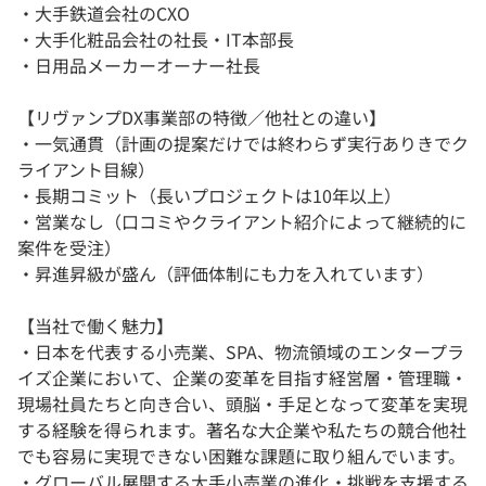
・大手鉄道会社のCXO
・大手化粧品会社の社長・IT本部長
・日用品メーカーオーナー社長
【リヴァンプDX事業部の特徴／他社との違い】
・一気通貫（計画の提案だけでは終わらず実行ありきでク
ライアント目線）
・長期コミット（長いプロジェクトは10年以上）
・営業なし（口コミやクライアント紹介によって継続的に
案件を受注）
・昇進昇級が盛ん（評価体制にも力を入れています）
【当社で働く魅力】
・日本を代表する小売業、SPA、物流領域のエンタープラ
イズ企業において、企業の変革を目指す経営層・管理職・
現場社員たちと向き合い、頭脳・手足となって変革を実現
する経験を得られます。著名な大企業や私たちの競合他社
でも容易に実現できない困難な課題に取り組んでいます。
・グローバル展開する大手小売業の進化・挑戦を支援する