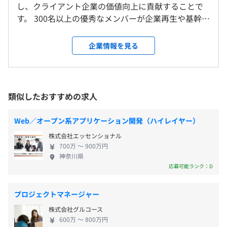
向けに開発したシステムのカスタマイズ⇒導入案件も増え
豊島区東池袋3-1-1 サンシャイン60ビル・56階
し、クライアント企業の価値向上に貢献することで
9：00～18：00（休憩1時間）
ております。
す。 300名以上の優秀なメンバーが企業再生や基幹シ
※出勤・退勤時間については、クライアントなどの状況に
直近ですとシンガポールや、アメリカでの導入案件があ
ステムの開発・刷新、コスト削減や業務改革、ファ
合わせて変化します
り、20代の社員が出張という形で海外本社の現地に赴き
ンド投資先のバリューアップ支援、一流クリエイタ
就業場所の変更範囲
企業情報を見る
※業務の都合上、そのほかやむを得ない事情により、これ
業務を推進しております。
ーとのマーケティング支援やDX支援など、多岐に渡
＜雇入時＞
らを繰り上げ、または繰り下げることがあります
英語がネイティブレベルでない若手社員もグローバル案件
る内容で様々な企業の経営を支援しています。 ■変
東京本社
休憩時間：60分 ※昼食時間は業務の都合により各々の自
に挑戦しています。
革に強いDX 「DX」＝「デジタル技術の導入」と考え
＜変更範囲＞
主性に任せています
る人もいます。これに対し、リヴァンプのモットー
会社の定める場所（テレワークをおこなう場所を含む）
平均残業時間：平均35時間／月
類似したおすすめの求人
は" X comes first ! " リヴァンプは「単純なITシス
テムの導入」ではなく、「経営戦略」に重点を置
受動喫煙防止措置に関する事項
Web／オープン系アプリケーション開発（ハイレイヤー）
・チーム定例（毎月）
き、最適なデジタル技術（Digital）を駆使してビジ
従業員に対する受動喫煙対策：敷地内禁煙（喫煙場所あ
・社長定例（年2回）
株式会社エッセンショナル
ネスの変革（Transformation）を行います。 ■内製
・完全週休2日制（土・日）
り）
・各種研修
700万 〜 900万円
化支援 クライアントが自律的に変革する力をつける
・祝日
神奈川県
・PHPの技術カンファレンスへのスポンサー実績があり
ことが、リヴァンプの最終的な目的です。 IT やマー
応募可能ランク：D
・年末年始休暇（12月29日～1月3日）
・キャリアマネジャー、メンター制度による入社後フォロ
ケティング等のケイパビリティを企業に根付かせる
・有給休暇（初年度13日～）
ー
ことを内製化支援と定義しています。システム構築に
・慶弔休暇
〈東京本社〉東京メトロ「外苑前駅」徒歩1分
プロジェクトマネージャー
・書籍、資料購入補助
おいては、コア機能(基幹システム)の内製化支援を目
・出産／育児休暇
〈開発オフィス〉各線「池袋駅」徒歩8分／東京メトロ
・外部セミナー、勉強会参加サポート
株式会社グルコース
的とし、クライアントと共にシステムの設計・開発
「東池袋駅」徒歩3分
など
600万 〜 800万円
を行うことで、システム会社に過度に依存しない開