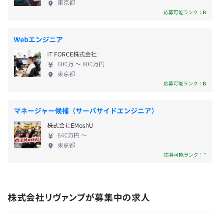
東京都
発・運用体制の構築を支援しています。 また、業務
応募可能ランク：B
従事者と一体となって開発を行い、ITソリューショ
■交通費全額支給
ンによる改革ありきではなく、業務の有効性・効率
■住宅手当（条件あり）
Webエンジニア
アジャイル
性を重視した設計・開発を行います。 ■Sier経験者
■国内・海外出張手当（条件あり）
IT FORCE株式会社
多数在籍！開発実務経験を強みとしたキャリアアッ
600万 〜 800万円
プが可能 弊社には「提案のみで実践のフォローが手
東京都
薄になる無責任なコンサルティングでなく、本質的
応募可能ランク：B
な解決を行うための支援がしたい」という想いを持
賞与：年1回
った人が集まっています。システム開発会社からの転
会社の業績、および個人のパフォーマンスに応じて支給決
マネージャー候補（サーバサイドエンジニア）
職者が全体の約50％を占めており、開発実務経験を
定
株式会社EMoshU
強みとしたキャリアアップが実現できます。 ■リヴ
640万円 〜
ァンプ創業経緯 株式会社リヴァンプは2005年にユニ
東京都
クロを運営するファーストリテイリングで社長と副
応募可能ランク：F
社長を務めた澤田と玉塚というプロ経営者の２人に
給与見直し：年1回
よって2005年9月に設立されました。創業当時から
【リヴァンプDX事業部のミッション】
「企業を芯から元気にする」という経営理念に基づ
クライアントの業務支援として、コンサルティングからIT
株式会社リヴァンプが募集中の求人
き、日々社員一同切磋琢磨しています。
改革支援、システム開発を担当しています。
各種社会保険完備
上流、下流に捉われず、徹底的に業務を理解することで、