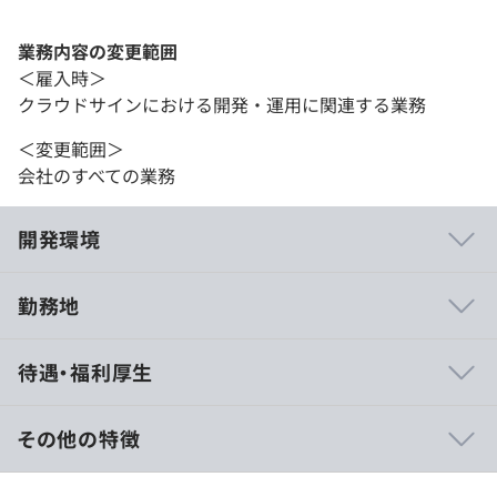
業務内容の変更範囲
＜雇入時＞
クラウドサインにおける開発・運用に関連する業務
＜変更範囲＞
会社のすべての業務
開発環境
勤務地
◆技術力の高いエンジニアと切磋琢磨できます
待遇・福利厚生
チームでの開発を重視しており、互いに協力しあっていま
す。それぞれの開発スキルが高く知識も豊富なので、コミ
ュニケーションをとっているだけでも日々学べることがた
その他の特徴
くさんあり、より成長したいというモチベーションにも繋
がっています。
年収： 7,000,008円 〜 12,000,204円