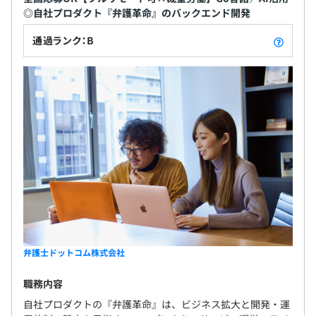
◎自社プロダクト『弁護革命』のバックエンド開発
通過ランク：B
社内で「エンジニア・デザイナー行動指針」というものを
掲げて共有をしております。
■いいものを最短距離で
・システムではなくサービスをつくる
・差別化ポイントに集中する
・無駄につくり込まない
弁護士ドットコム株式会社
■最適化し続ける
・システム／プロセスを腐らせない
職務内容
・複雑性に立ち向かう
自社プロダクトの『弁護革命』は、ビジネス拡大と開発・運