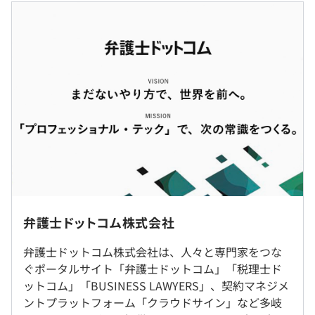
少数精鋭でサイト全体のリニューアル、新サービス・新機
月額：583,334（151,800）円〜1,000,017（260,200）円
能の開発等に携わります。
・基本給（ライフプラン給基準額（※①）を含む）：月額
から（ ）内の裁量労働手当（※②）を除いた額
◆エンジニアの生産性向上への取組み
・時間外労働が月45時間を超えた場合は残業手当を別途
・書籍購入補助制度
支給
・エンジニアにはMacBook Pro (キーボードはJIS or US
※①確定拠出年金の拠出金等、社員の資産形成を目的に支
配列選択可)を貸与
給する手当
・月1回の社内勉強会
※②基本給を算定基礎とした月45時間分の残業相当額
・Tech Focus Day（弁護士ドットコム事業本部）
・20%ルール（クラウドサイン事業本部）
（※
想定年収
は年収提示額を保証するものではありません）
就業場所の変更範囲
弁護士ドットコム株式会社
・弁護士ドットコム
https://www.bengo4.com/
＜雇入時＞
日本最大級の法律相談ポータルサイト。登録弁護士があな
弁護士ドットコム株式会社は、人々と専門家をつな
東京本社、および自宅
たの法律相談に回答します。「無料」で弁護士から回答が
ぐポータルサイト「弁護士ドットコム」「税理士ド
＜変更範囲＞
専門業務型裁量労働制（1日のみなし労働時間10時間）
得られる公開型Q&Aサービス「みんなの法律相談」に
ットコム」「BUSINESS LAWYERS」、契約マネジメ
本社、すべての支社（テレワークを行う場所を含む）
休憩時間：60分
は、皆様の関心を満たす多くの生きた法律ノウハウが蓄積
ントプラットフォーム「クラウドサイン」など多岐
平均残業時間：平均15~20時間/月
されています。