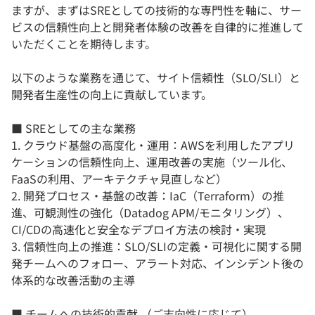
ますが、まずはSREとしての技術的な専門性を軸に、サー
ビスの信頼性向上と開発者体験の改善を自律的に推進して
いただくことを期待します。
以下のような業務を通じて、サイト信頼性（SLO/SLI）と
開発者生産性の向上に貢献しています。
■ SREとしての主な業務
1. クラウド基盤の高度化・運用：AWSを利用したアプリ
ケーションの信頼性向上、運用改善の実施（ツール化、
FaaSの利用、アーキテクチャ見直しなど）
2. 開発プロセス・基盤の改善：IaC（Terraform）の推
進、可観測性の強化（Datadog APM/モニタリング）、
CI/CDの高速化と安全なデプロイ方法の検討・実現
3. 信頼性向上の推進：SLO/SLIの定義・可視化に関する開
発チームへのフォロー、アラート対応、インシデント後の
体系的な改善活動の主導
■ チームへの技術的貢献 （ご志向性に応じて）