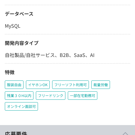
データベース
MySQL
開発内容タイプ
自社製品/自社サービス、B2B、SaaS、AI
特徴
服装自由
イヤホンOK
フリーソフト利用可
裁量労働
残業３０H以内
フリードリンク
一部在宅勤務可
オンライン面談可
応募要件