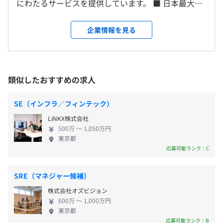
にわたるサービスを提供しています。 ■ 日本最大級
受動喫煙防止措置に関する事項
の法律相談ポータルサイト「弁護士ドットコム」を
屋内原則禁煙（ビル内に喫煙室あり）【事業所・宿泊施
・税理士ドットコム
https://www.zeiri4.com/
運営 法律の専門家である弁護士を、もっと身近に感
企業情報を見る
設・飲食店など】
日本最大級の税理士検索マッチングサイト。税理士をお探
じられる社会を創りたい。弁護士ドットコムは、
土日祝祭日／夏期休暇（取得年度の6月末在籍で3日、7月
しの方へ、税理士コーディネーターがおすすめの税理士を
「専門家をもっと身近に」を理念に設立されたベン
末在籍で2日、8月末在籍で1日付与）／年末年始休暇／慶
ご紹介する「税理士無料紹介サービス」を提供。その他、
チャー企業です。 日本では珍しい法律相談ポータル
弔休暇／特別休暇／妊婦特別休暇／産前産後休暇／育児休
インターネット税務相談や税理士費用の一括見積、税理士
サイト「弁護士ドットコム」を運営。ユーザーは、
類似したおすすめの求人
暇／介護休暇 短時間勤務（育児・介護）
検索サービスなど、税理士探しに役立つサービスを提供し
法律トラブルに関する無料相談から弁護士検索まで
ています。
行うことが可能です。今や、「無料法律相談・弁護士
SE（インフラ／フィンテック）
検索ポータルサイト」として多くの方に知られるよ
・BUSINESS LAWYERS
https://business.bengo4.com/
LiNKX株式会社
うになり、登録中の弁護士は国内弁護士の6割超。サ
実務に役立つ企業法務ポータルサイト「BUSINESS
500万 〜 1,050万円
イトへの月間訪問者数は約1,100万人と、あらゆる面
東京都
・交通費一部支給 (上限5万円)
LAWYERS」は最新法改正や企業法務で誰もが悩む論点を
で日本最大級であり、トップクラスの地位を確立し
応募可能ランク：C
専門家が解説した特集記事・実務Q&Aなど「実務に役立
ています。 ■ これからの１００年、新しい契約のか
つ」コンテンツがそろった企業法務ポータルサイトとして
たち。 「クラウドサイン」は「紙と印鑑」を「クラ
2016年4月にオープンしました。
SRE（マネジャー候補）
ウド」に置き換え、契約作業をパソコンだけで完結
年2回（評価期間：4月から9月、10月から翌年3月）
株式会社オズビジョン
できる契約マネジメントプラットフォームです。 全
・クラウドサイン
https://www.cloudsign.jp/
600万 〜 1,000万円
てがクラウド上で完結するため契約締結のスピード
東京都
無料で利用可能な日本初の Web 完結型クラウド契約サー
化を実現、郵送代・紙代・印紙代が不要なためコス
応募可能ランク：B