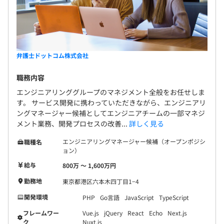
弁護士ドットコム株式会社
職務内容
エンジニアリンググループのマネジメント全般をお任せしま
す。 サービス開発に携わっていただきながら、エンジニアリ
ングマネージャー候補としてエンジニアチームの一部マネジ
メント業務、開発プロセスの改善...
詳しく見る
エンジニアリングマネージャー候補（オープンポジシ
職種名
ョン）
給与
800万 〜 1,600万円
勤務地
東京都港区六本木四丁目1−4
開発環境
PHP
Go言語
JavaScript
TypeScript
フレームワー
Vue.js
jQuery
React
Echo
Next.js
ク
Nuxt.js