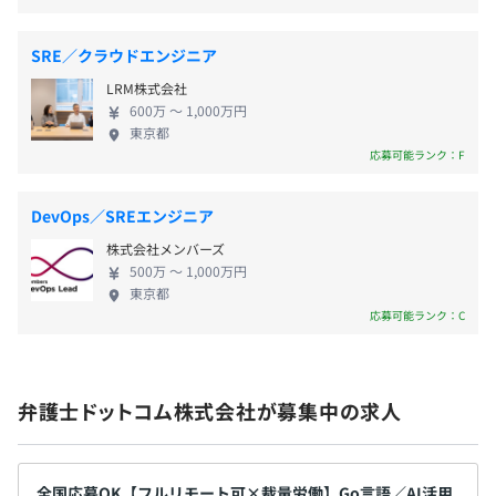
ビス。面倒な登録的続きなしにすべてがクラウド上で完結
ト削減も可能です。電子契約機能には、「いつ・誰
するので、早ければたったの数分でお互いの作業を終える
厚生年金／健康保険／雇用保険／労災保険 ※法令通り適
が・どの契約に合意したか」を証明する厳格な電子
ことができます。
用します。
SRE／クラウドエンジニア
署名とタイムスタンプを付与しています。リモートワ
LRM株式会社
ークの環境下においても契約書の証拠力を担保しな
600万 〜 1,000万円
がら、事業活動に重要となる円滑な契約業務を可能
東京都
にします。 2015年の提供開始以来、企業や自治体な
応募可能ランク：F
・全コミットに対してのコードレビュー
無期雇用
どで幅広く導入されている、電子契約市場No.1 ※の
・月1回の社内勉強会
電子契約サービスです。 ※ 株式会社富士キメラ総研
・esa.ioでのドキュメント化の推進
DevOps／SREエンジニア
「ソフトウェアビジネス新市場2021年版」（電子契
・社外勉強会への参加自由
株式会社メンバーズ
約ツール2020年度実績）市場占有率
・書籍購入制度
500万 〜 1,000万円
東京都
応募可能ランク：C
弁護士ドットコム株式会社が募集中の求人
Terraform、Amazon ECS
全国応募OK【フルリモート可×裁量労働】Go言語／AI活用