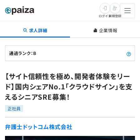
ログイン
新規登録
求人詳細
企業情報
転職・キャリア
未経験転職
求人検索
通過ランク：B
新卒就活
求人検索
インタビュー
【サイト信頼性を極め、開発者体験をリー
学習
求人検索
インタビュー
転職成功ガイド
ド】国内シェアNo.1「クラウドサイン」を支
本選考
スキルチェック
講座一覧
えるシニアSRE募集！
転職成功ガイド
転職エージェント
ゲーム・マンガ
インターン
プログラミング言語
正社員
問題集
メディア
SQL
4択課題
弁護士ドットコム株式会社
新卒エージェント
paizaとは？
Tech Team Journal
評価結果一覧
ナレッジ