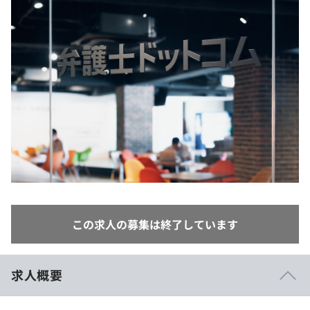
イベント・セミナー
paiza times
再チャレンジ結果一覧
リファレンス
インタビュー
note
就活成功ガイド
プラン
個人向けプラン
法人向けプラン
学校向けプラン
契約内容・クーポン
この求人の募集は終了しています
求人概要