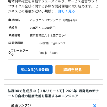
・変えることを恐れない
用体制の確立を目指すフェーズにあり、サービス運営のライ
フサイクル全般に関する多様な開発課題に取り組めます。 ビ
ジネスとの距離が近い小規模チ...
詳しく見る
■チームとして仕事する
・情報はオープンに
職種名
バックエンドエンジニア（弁護革命）
・非同期にやりとりする
給与
700万 〜 1,200万円
・プロとして成果に貢献する
勤務地
東京都港区六本木四丁目1−4
「ユーザーのことを考え、確かな技術力を持って、チーム
開発環境
Go言語
TypeScript
でサービスを開発できる人」を評価したいという文化があ
フレームワー
ります。
Vue.js
React
ク
詳細を見る
気になる(会員登録)
法務DXで急成長中【フルリモート可】2026年1月発足の新チ
ーム◎自社の精度改善を推進するAIエンジニア
通過ランク：F