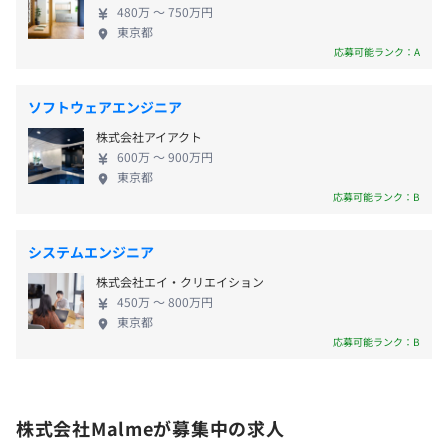
480万 〜 750万円
勤務地は自由で、コアタイムなしのフルリモート・
・通勤手当
東京都
フルフレックスが可能です。これは、仕事と私生活を
応募可能ランク：A
・リモート手当
分断しない「ワークアズライフ」という考えに基づ
いています。仕事も趣味も暮らしの一部と捉え、人生
ソフトウェアエンジニア
を豊かにするための活動として業務に向き合える環
株式会社アイアクト
境が提供されています。また、この柔軟な体制は子育
・ストックオプション
600万 〜 900万円
て世代への大きな配慮にもなっており、メンバーの
・期末業績賞与
東京都
デイリースクラムを毎朝、スプリントを（週1）、チーム
約半数が子育て中でありながら、スタートアップと
応募可能ランク：B
定例、全体定例（週1）を30分程度実施しています。
して仕事と育児を高いレベルで両立させています。
25年の夏にβ版のリリースをおこなったため、顧客から回
■プロフェッショナルとしての成長と責任ある文化
システムエンジニア
収した課題の解決やアップデートを細かくコミュニケーシ
当社のカルチャーでは、ひとりひとりに大きな裁量
昇給年1回
ョンをとって能動的におこなっています。
株式会社エイ・クリエイション
と責任が与えられ、多様なチャレンジを通じて自ら
450万 〜 800万円
成長することが強く求められます。プロダクト開発や
東京都
【開発環境】
BIMCIM3D開発といった公共事業を担う技術集団とし
応募可能ランク：B
・バックエンド：FastAPI
て、特に高い倫理観と、「最初から最後まで責任を持
社会保険完備（健康保険・厚生年金加入・雇用保険・労災
・フロントエンド：React（TypeScript）／Next.Js
つ」というやりきるマインドを大切にしています。こ
保険）
・クラウド：AWS／Azure／Cloudflare／GitHub Pages
の自律と責任の文化が、メンバーをプロフェッショ
・プロジェクト管理：GitHub
株式会社Malmeが募集中の求人
ナルとして育てています。 ■多様な「集合天才」に