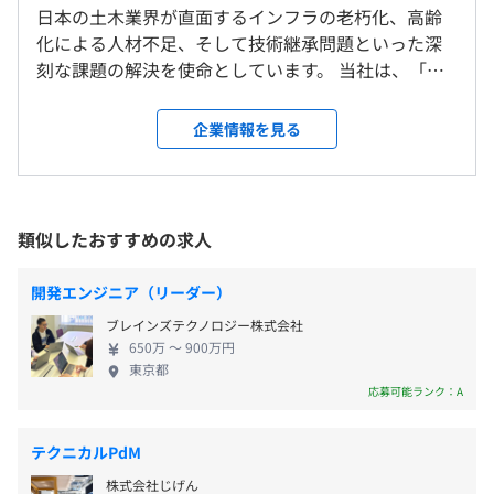
■図面コミュニケーションを円滑にし、設計ミスをなくす
日本の土木業界が直面するインフラの老朽化、高齢
＜雇入時＞
『CiviLink』
化による人材不足、そして技術継承問題といった深
東京本社、および自宅
・照査作業の 進捗管理・取りこぼし防止
刻な課題の解決を使命としています。 当社は、「土
＜変更範囲＞
■専門業務型裁量労働制（1日8時間）
・設計更新情報の 共有・連携
木×AI」によるインフラDXを推進することで、日本
会社の定める場所（テレワークをおこなう場所を含む）
フレックスタイム制度(コアタイムなし)
・図面判読AIによる業務プロセスの自動化
の土木業界を世界と戦える強さと魅力を持つ業界へ
企業情報を見る
休憩時間：休憩60分 ※昼食時間は業務の都合により各々
・土木設計経験者による導入サポート・改善提案
と変革するために創業されました。 当社の事業の中
の自主性に任せています
受動喫煙防止措置に関する事項
核は2つの柱で構成されています。 1つは、土木技術
平均残業時間：平均残業時間：40時間
敷地内禁煙（喫煙場所あり）
者によるBIM/CIM支援を通じて、建設コンサルタント
やゼネコンの現場が抱える具体的な課題を解決する
類似したおすすめの求人
入社後は、土木業界特有の業務をOJTで学びながら、実プ
こと。 もう1つは、AIなどの最新技術を活用した
ロジェクトを通じてDX開発に携わります。
SaaSプロダクトを開発することです。特に、このプ
・完全週休2日制（土・日）
開発エンジニア（リーダー）
レビューや技術共有の文化が根づいており、業界理解とエ
ロダクト開発では現場の実情理解を重視し、ベテラ
・祝日
ンジニアスキルの両面で成長できる環境です。
ブレインズテクノロジー株式会社
ン技術者が持つ属人的な「経験知」を、テクノロジ
・年末年始休暇
技術勉強会の開催や資格取得支援もあり、学び続けるエン
650万 〜 900万円
ーの力で誰もが活用できる「集合知」へと変えるこ
・特別（慶弔）休暇
東京都
ジニアを全力で応援しています。
とを目指しています。 この革新的なアプローチを通
応募可能ランク：A
・リフレッシュ（夏季）休暇：3日
じて、未来のインフラをともに創造していく熱意あ
・有給休暇
るエンジニアを募集しています！ 《当社で働く魅
テクニカルPdM
力》 ■柔軟性と自律性を重視した働き方 時間や場所
相談の上、ご希望のマシンを支給いたします。
株式会社じげん
に縛られない極めて柔軟な働き方を実践しています。