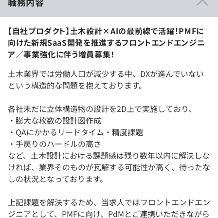
職務内容
【自社プロダクト】土木設計×AIの最前線で活躍！PMFに
向けた新規SaaS開発を推進するフロントエンドエンジニ
ア／事業強化に伴う増員募集！
土木業界では労働人口が減少する中、DXが進んでいない
という構造的な問題を抱えております。
各社未だに立体構造物の設計を2D上で実施しており、
・膨大な枚数の設計図作成
・QAにかかるリードタイム・精度課題
・手戻りのハードルの高さ
など、土木設計における課題感は残り数年以内に解決しな
ければ、業界そのものが瓦解する可能性が高く、待ったな
しの状況となっております。
上記課題を解決するため、当求人ではフロントエンドエン
ジニアとして、PMFに向け、PdMとご連携いただきながら