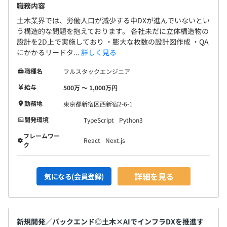
職務内容
土木業界では、労働人口が減少する中DXが進んでいないとい
う構造的な問題を抱えております。 各社未だに立体構造物の
設計を2D上で実施しており ・膨大な枚数の設計図作成 ・QA
15名
にかかるリードタ...
詳しく見る
・VPoE：1名
・CTO：1名
職種名
フルスタックエンジニア
・テックリード：2名
給与
500万 〜 1,000万円
・フロントエンド：1名
・PM：1名
勤務地
東京都新宿区西新宿2-6-1
・バックエンド：1名
開発環境
TypeScript
Python3
・AIエンジニア：2名
フレームワー
・UIUX担当：2名
React
Next.js
ク
・テスター：1名
・インターン：2名（テスター、CS）
詳細を見る
気になる(会員登録)
新規開発／バックエンド◎土木×AIでインフラDXを推進す