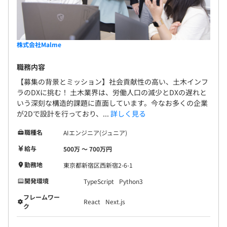
株式会社Malme
職務内容
【募集の背景とミッション】社会貢献性の高い、土木インフ
ラのDXに挑む！ 土木業界は、労働人口の減少とDXの遅れと
いう深刻な構造的課題に直面しています。今なお多くの企業
が2Dで設計を行っており、...
詳しく見る
職種名
AIエンジニア(ジュニア)
給与
500万 〜 700万円
勤務地
東京都新宿区西新宿2-6-1
開発環境
TypeScript
Python3
フレームワー
React
Next.js
ク