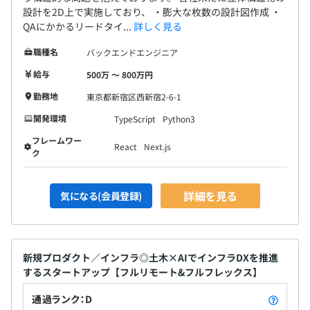
設計を2D上で実施しており、 ・膨大な枚数の設計図作成 ・
QAにかかるリードタイ...
詳しく見る
職種名
バックエンドエンジニア
給与
500万 〜 800万円
勤務地
東京都新宿区西新宿2-6-1
開発環境
TypeScript
Python3
フレームワー
React
Next.js
ク
詳細を見る
気になる(会員登録)
新規プロダクト／インフラ◎土木×AIでインフラDXを推進
するスタートアップ【フルリモート&フルフレックス】
通過ランク：D