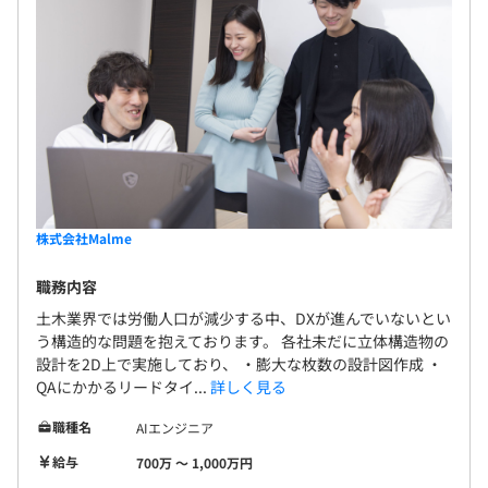
株式会社Malme
職務内容
土木業界では労働人口が減少する中、DXが進んでいないとい
う構造的な問題を抱えております。 各社未だに立体構造物の
設計を2D上で実施しており、 ・膨大な枚数の設計図作成 ・
QAにかかるリードタイ...
詳しく見る
職種名
AIエンジニア
給与
700万 〜 1,000万円