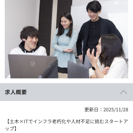
イベント・セミナー
paiza times
再チャレンジ結果一覧
リファレンス
インタビュー
note
就活成功ガイド
プラン
個人向けプラン
法人向けプラン
学校向けプラン
求人概要
契約内容・クーポン
更新日：2025/11/28
【土木×ITでインフラ老朽化や人材不足に挑むスタートア
ップ】