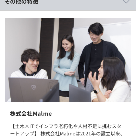
その他の特徴
・穏やかなコミュニケーションが多く、お互いを尊重しな
がら意見を出し合う社風です。
年収500万円 ～ 800万円
■賃金形態：月給制
■賃金の決定方法：当社規定により決定
■月給：416,667円〜583,333円（固定残業代を含む）
■任意立体骨組構造物 応力解析プログラム『Frame
■基本給：324,484円～454,082円
Web』
■固定残業代：40時間分、92,183円～129,251円（超過分
鉄筋コンクリート（RC）や鉄筋鉄骨コンクリート
は別途支給）
（SRC）、鋼構造、木造など、さまざまな土木構造物に対
■賞与実績:業績に応じて支給/昇給年1回
し、解析・設計をおこなうオンライン構造解析ソフトウェ
■諸手当：通勤手当（会社規定に基づき支給）、残業手当
アです。
（残業時間に応じて別途支給）
■鉄筋コンクリート構造物・性能照査支援プログラム
『Web Dan』
鉄道構造物等設計標準・同解説に基づき、 鉄筋コンクリ
基本的にはフルリモート勤務ですが、場合によってはオフ
株式会社Malme
ート（RC）および鉄骨鉄筋コンクリート（SRC）の照査
ラインでのコミュケーションが発生する場合もあります。
をおこなう オンライン性能照査ソフトウェアです。
【土木×ITでインフラ老朽化や人材不足に挑むスタ
（※
想定年収
は年収提示額を保証するものではありません）
ートアップ】 株式会社Malmeは2021年の設立以来、
就業場所の変更範囲