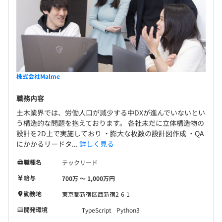
株式会社Malme
職務内容
土木業界では、労働人口が減少する中DXが進んでいないとい
う構造的な問題を抱えております。 各社未だに立体構造物の
設計を2D上で実施しており ・膨大な枚数の設計図作成 ・QA
にかかるリードタ...
詳しく見る
職種名
テックリード
給与
700万 〜 1,000万円
勤務地
東京都新宿区西新宿2-6-1
開発環境
TypeScript
Python3