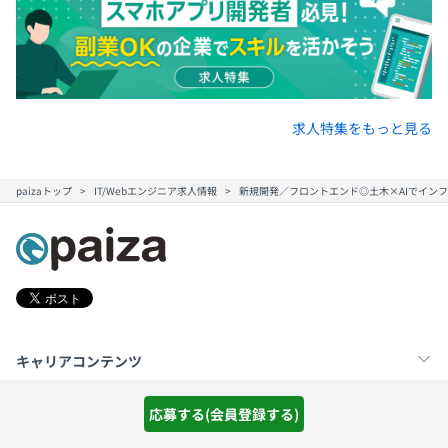
求人特集をもっと見る
paizaトップ
IT/Webエンジニア求人情報
新規開発／フロントエンド◎土木×AIでイン
キャリアコンテンツ
転職・キャリア
未経験転職
新卒就活
スキルアップコンテンツ
応募する(会員登録する)