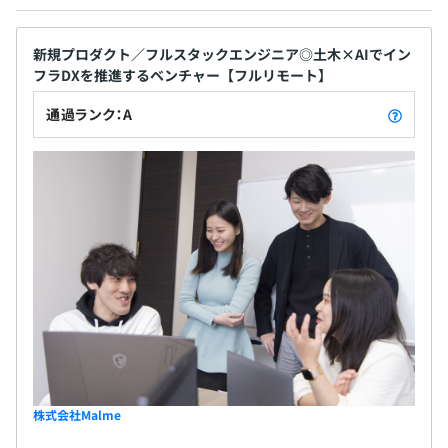
・コミュニケーションツール：Slack／miro／figma
よる圧倒的な成果 既存の概念や世論に囚われず、型
破りな挑戦をする「尖りモノ」を歓迎する文化があ
無期雇用
ります。「集合天才」という考え方を掲げ、チームで
新規プロダクト／フルスタックエンジニア◎土木×AIでイン
フラDXを推進するベンチャー【フルリモート】
圧倒的な成果を出すことを目指しています。異なる文
半年ごとに上長と振り返りを実施しています。
化や価値観を認め合うオープンネスな姿勢を重視
通過ランク：A
エンジニアの評価はエンジニアによりおこなわれます。
し、互いの強みを生かすことで、円滑なコミュニケ
6カ月（待遇の変更はありません）
ーションを通じた相互理解とシナジーを生み出して
います。 ■各分野のリーダーが集う優秀なメンバー
構成 メンバーは、建設コンサルタント、スーパーゼ
全社80名
ネコン、構造設計企業、Sier、ベンチャーなど、各分
野のリーダー経験者が集結しています。具体的にはパ
シフィックコンサルタンツ、八千代エンジニヤリン
グ、清水建設、大成建設、NTTシステム開発、リク
ルート、Amazon Japan、ビズリーチといった多岐
にわたるトップ企業出身者が在籍しており、高い専
門性と経験を結集させています。
株式会社Malme