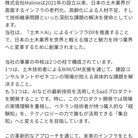
株式会社Malmeは2021年の設立以来、日本の土木業界が
直面するインフラの老朽化、高齢化による人材不足、そし
て技術継承問題といった深刻な課題の解決を使命としてい
ます。
当社は、「土木×AI」によるインフラDXを推進すること
で、日本の土木業界を世界と戦える強さと魅力を持つ業界
へと変革するために創業されました。
当社の事業の中核は2つの柱で構成されています。
1つは、土木技術者によるBIM/CIM支援を通じて、建設コ
ンサルタントやゼネコンの現場が抱える具体的な課題を解
決すること。
もう1つは、AIなどの最新技術を活用したSaaSプロダクト
を開発することです。特に、このプロダクト開発では現場
の実情理解を重視し、ベテラン技術者が持つ属人的な「経
験知」を、テクノロジーの力で誰もが活用できる「集合
知」へと変えることを目指しています。
この革新的なアプローチを通じて、未来のインフラをとも