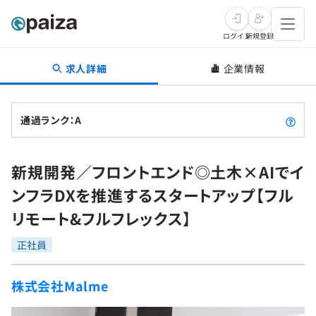
ログイン
新規登録
求人詳細
企業情報
転職・キャリア
未経験転職
求人検索
通過ランク：A
新卒就活
求人検索
インタビュー
新規開発／フロントエンド◎土木×AIでイ
学習
求人検索
インタビュー
転職成功ガイド
ンフラDXを推進するスタートアップ【フル
本選考
スキルチェック
講座一覧
リモート&フルフレックス】
転職成功ガイド
転職エージェント
ゲーム・マンガ
インターン
プログラミング言語
正社員
問題集
メディア
SQL
4択課題
株式会社Malme
新卒エージェント
paizaとは？
Tech Team Journal
評価結果一覧
ナレッジ