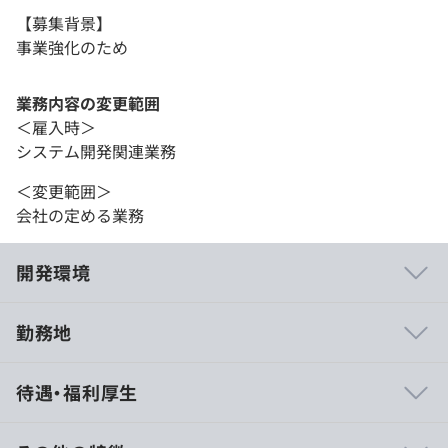
【募集背景】
事業強化のため
業務内容の変更範囲
＜雇入時＞
システム開発関連業務
＜変更範囲＞
会社の定める業務
開発環境
勤務地
・フルリモート＆フルフレックスのため、自由度の高い働
待遇・福利厚生
き方を実現できます。
・土木業界の出身者がエンジニアにも複数名いるため、顧
客目線の開発が可能です。