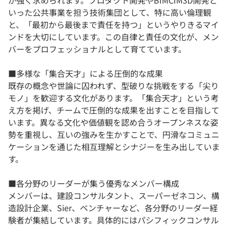
が強く求められます。プロダクト開発やBIMCIM3D開発と
いった公共事業を担う技術集団として、特に高い倫理観
と、「最初から最後まで責任を持つ」というやりきるマイ
ンドを大切にしています。この自律と責任の文化が、メン
バーをプロフェッショナルとして育てています。
■多様な「集合天才」による圧倒的な成果
既存の概念や世論に囚われず、型破りな挑戦をする「尖り
モノ」を歓迎する文化があります。「集合天才」という考
え方を掲げ、チームで圧倒的な成果を出すことを目指して
います。異なる文化や価値観を認め合うオープンネスな姿
勢を重視し、互いの強みを生かすことで、円滑なコミュニ
ケーションを通じた相互理解とシナジーを生み出していま
す。
■各分野のリーダーが集う優秀なメンバー構成
メンバーは、建設コンサルタント、スーパーゼネコン、構
造設計企業、Sier、ベンチャーなど、各分野のリーダー経
験者が集結しています。具体的にはパシフィックコンサル