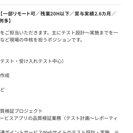
【一部リモート可／残業20H以下／賞与実績2.6カ月／
例多】
をご担当いただきます。主にテスト設計〜実施までを一
など現場の中核を担うポジションです。
テスト・受け入れテスト中心）
作成
ど
質検証プロジェクト
ービスアプリの品質検証業務（テスト計画～レポーティ
通ポイントサービスWebサイトのテスト設計・実施 ※