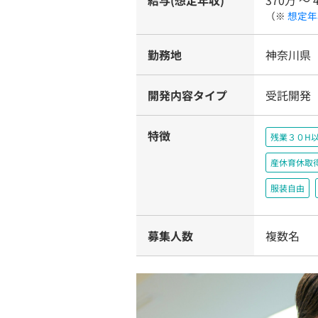
給与(想定年収)
370万 〜 
（※
想定年
勤務地
神奈川県
開発内容タイプ
受託開発
特徴
残業３０H
産休育休取
服装自由
募集人数
複数名