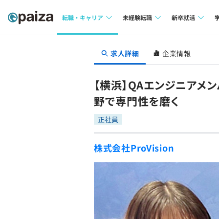
転職・キャリア
未経験転職
新卒就活
求人検索
求人検索
求人検索
求人詳細
企業情報
本選考
インタビュー
インタビュー
インターン
【横浜】QAエンジニアメ
転職成功ガイド
転職成功ガイド
野で専門性を磨く
新卒エージェ
転職エージェント
正社員
イベント・セ
株式会社ProVision
インタビュー
就活成功ガイ