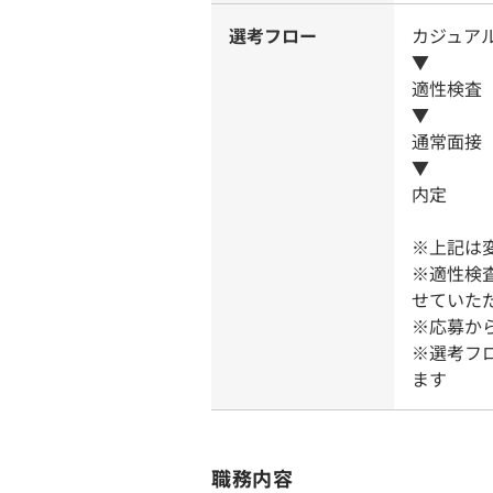
選考フロー
カジュア
▼
適性検査
▼
通常面接（
▼
内定
※上記は
※適性検
せていた
※応募か
※選考フ
ます
職務内容