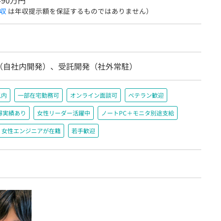
490万円
収
は年収提示額を保証するものではありません）
（自社内開発）、受託開発（社外常駐）
以内
一部在宅勤務可
オンライン面談可
ベテラン歓迎
得実績あり
女性リーダー活躍中
ノートPC＋モニタ別途支給
女性エンジニアが在籍
若手歓迎