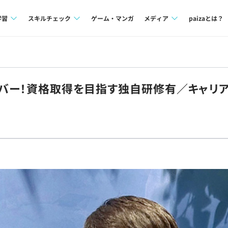
学習
スキルチェック
ゲーム・マンガ
メディア
paizaとは？
講座一覧
プログラミング言語
Tech Team Journal
問題集
SQL
paiza times
ンバー！資格取得を目指す独自研修有／キャリ
4択課題
評価結果一覧
note
ント
ナレッジ
再チャレンジ結果一覧
ミナー
リファレンス
プラン
ド
個人向けプラン
法人向けプラン
学校向けプラン