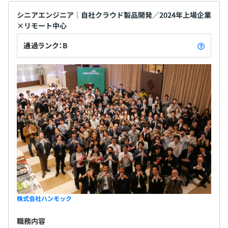
さまの業務効率化をご支援しています。
無期雇用
シニアエンジニア｜自社クラウド製品開発／2024年上場企業
×リモート中心
通過ランク：B
・社外研修受講（必要に応じて）
3か月 ※試用期間中も給与は本採用時と変動なし。
・資格合格報奨金制度
・社内ワークショップ
・BTOデスクトップ機（Core i7 3.6GHz / メモリ8GB以
上）
・27インチモニタ
株式会社ハンモック
・日毎ブリーフィング（報告会）の実施/週毎アイデア共
有会議の実施
職務内容
・開発に必要な外部プログラム研修受講