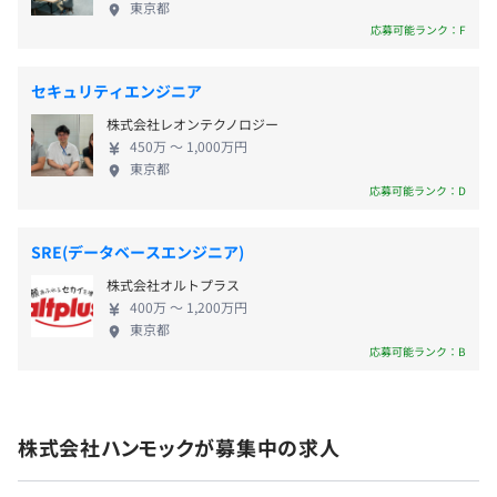
東京都
当）
に社員ひとりひとりの成長とリンクして、会社の成
ム刷新、お乗り換えされるケースが活発になっています。
応募可能ランク：F
長につながっています。 また自社製品を扱う会社で
営業が手に入れた名刺の入力作業を自動化。顧客データベ
ある強みとして、お客様の声を基とした社員ひとり
ースを名寄せ、正規化により自動で生成。それらデータに
セキュリティエンジニア
ひとりの意見が機能やサービスとなって製品に反映
対してのメール配信。メール配信後はＷｅｂアクセスした
株式会社レオンテクノロジー
され、 世の中に広く販売され、お客様の役にたって
企業や個人の特定。そこから優良な見込み客を自動発掘な
賞与：年2回 昨年実績5か月以上
450万 〜 1,000万円
いくというやりがいや醍醐味にもつながっていきま
ど営業部門のＤＸを支えるサービスを提供しています。さ
毎年4月に決算賞与（実績1か月以上）が業績により支給
東京都
す。 大企業とベンチャー企業のよさを併せ持つ快適
らなる利便性、新しいニーズ、外部システムとの連携など
されます。
応募可能ランク：D
な職場です。 大企業並みの福利厚生（勤続1年以上か
日々開発を進めています。
ら定年までの充実した退職金制度、高い水準の給与
SRE(データベースエンジニア)
条件他）、 ワークライフバランスのとりやすい社
▼AnyFormOCR（エニーフォームオーシ―アール）、
株式会社オルトプラス
風、加えてベンチャー企業並みの裁量や仕事の幅の
WOZE（ウォーゼ）
昇給：年1回（6月）
400万 〜 1,200万円
広さを併せもっております。
https://www.hammock.jp/anyform/
東京都
https://www.hammock.jp/defact/woze/
応募可能ランク：B
さまざまな業務で発生している書類をデータ化する法人向
けのソフトウェア・サービスです。
社会保険（健康保険・労災・厚生年金・雇用保険）
特許技術OCR（文字認識）とクラウドワーカー（ヒトによ
株式会社ハンモックが募集中の求人
る目視チェック）が連携した当社独自の仕組みにより、従
来の手作業に比べ飛躍的に業務を効率化させることでお客