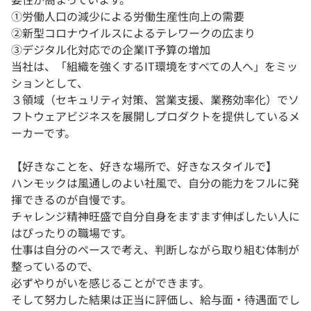
①労働人口の減少による​労働生産性向上の需要​
②新型コロナウイルスによる​テレワークの広まり​
③デジタル化対応での​企業IT予算の増加​
当社は、「組織を強くするIT環境をすべての人へ​」をミッ
ションとして、
３領域（セキュリティ対策、営業支援、業務効率化）でソ
フトウェアビジネスを展開しプロダクトを提供しているメ
ーカーです。
【好きなことを、好きな場所で、好きなスタイルで】
ハンモックは風通しのよい社風で、自分の能力をフルに発
揮できるのが自慢です。
チャレンジ精神旺盛で自分自身をますます伸ばしたい人に
はぴったりの職場です。
仕事は自分のペースで考え、判断しながら取り組む体制が
整っているので、
必ずやりがいを感じることができます。
そして努力した結果は正当に評価し、給与面・待遇面でし