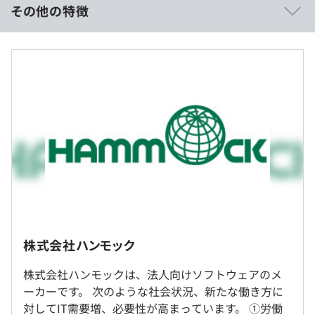
その他の特徴
■キャリアパス
テックリード、エンジニアリングマネージャー、プレイン
■想定年収：600万～900万
グマネージャー、プロダクトマネージャーなど、多様なキ
■基本給：29万～
ャリアパスを用意
※残業代は実務に伴って支給
■賞与：年２回（6月・12月）
■フラットな組織
■決算賞与：年1回（4月） ※業績による
役職に関係なく、意見交換や議論が活発に行われる心理的
■昇給：年１回（6月）
安全性の高い環境
※残業代は実働に伴い支給いたします。
■ワークライフバランス
フレックスタイム制、リモートワーク制度など、柔軟な働
き方を支援
（※
想定年収
は年収提示額を保証するものではありません）
株式会社ハンモック
株式会社ハンモックは、法人向けソフトウェアのメ
▼AssetView（アセットビュー）
就業場所の変更範囲
フレックスタイム制
ーカーです。 次のような社会状況、新たな働き方に
https://www.hammock.jp/assetview/function/a/
＜雇入時＞
・コアタイム：10:00～16:00（休憩12:00～13:00）
対してIT需要増、必要性が高まっています。 ①労働
創業時から提供している法人向けのIT統合運用管理ツール