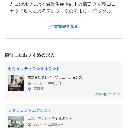
雇入時：東京本社、および自宅
・フレキシブルタイム：7:30～10:00／16:00～18:30
人口の減少による​労働生産性向上の需要​ ②新型コロ
です。PC管理の基本となるIT資産管理、資産をベースとし
＜変更範囲＞
・清算期間：1か月
ナウイルスによる​テレワークの広まり​ ③デジタル化
たエンドポイントセキュリティ対策、組織の内部不正監視
変更範囲：会社の定める場所（テレワークを行う場所を含
・標準となる1日の労働時間：7.5時間
対応での​企業IT予算の増加​ 当社は、「組織を強くす
を行うPC操作ログ管理、個人情報の探索を行う個人情報
む）
※1か月の労働時間総枠：清算期間内の所定労働日数
るIT環境をすべての人へ​」をミッションとして、 ３
検索などを統一したユーザーインターフェイスで管理・デ
企業情報を見る
×7.5時間
領域（セキュリティ対策、営業支援、業務効率化）
ータ活用できる組織のクライアントPC管理に必要なソフ
・残業：月平均 10～30時間
受動喫煙防止措置に関する事項
でソフトウェアビジネスを展開しプロダクトを提供
トウェアです。テレワークを代表とした新しい働き方に必
※残業代別途支給
従業員に対する受動喫煙対策：あり
しているメーカーです。 【好きなことを、好きな場
要な管理運用のため市場が急拡大するなか、新しいOS、
休憩時間：12:00〜13:00（60分）
対策内容：敷地内禁煙
所で、好きなスタイルで】 ハンモックは風通しのよ
クラウドベースの環境など最新IT環境に対応していくため
類似したおすすめの求人
平均残業時間：平均時10-30間／月
い社風で、自分の能力をフルに発揮できるのが自慢
日々開発を進めています。
です。 チャレンジ精神旺盛で自分自身をますます伸
セキュリティコンサルタント
ばしたい人にはぴったりの職場です。 仕事は自分の
▼ホットプロファイル
株式会社クレイトソリューションズ
ペースで考え、判断しながら取り組む体制が整って
https://www.hammock.jp/hpr/
副都心線、都営大江戸線「東新宿」駅 B1出口 徒歩1分
580万 〜 800万円
完全週休2日制（土・日）、祝日、
いるので、 必ずやりがいを感じることができます。
「営業支援（SFA）」「マーケティング」「名刺管理」と
東京都
年末年始、慶弔、特別／年間休日123日
そして努力した結果は正当に評価し、給与面・待遇
いった3つの業務プロセスを統合した「売上を上げるため
応募可能ランク：C
面でしっかりお応えします。 貴方の実力を最大限に
に必要な機能」をオールインワンで提供するクラウドサー
発揮していただけます！ 【市場ニーズのある製品を
ビスです。お客様が複雑なシステム連携、自社開発を行な
ファシリティエンジニア
リアルタイムに開発可能◎ともに成長しよう】 常に
うことなくデータがつながり活用できるメリットをもち、
エス・アンド・アイ株式会社
・通勤交通費全額支給
最先端の技術を追求し、市場価値の高い自社製品を
利用に際してシステムへの投資コストが低い点などから、
650万 〜 1,000万円
・各種制度（退職金、慶弔金、社員表彰等、資格取得手
つくり続け、売り上げを伸ばし続けることは 必然的
旧型のオンプレミスでご利用されていたお客さまがシステ