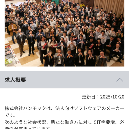
イベント・セミナー
paiza times
再チャレンジ結果一覧
リファレンス
インタビュー
note
就活成功ガイド
プラン
個人向けプラン
法人向けプラン
学校向けプラン
求人概要
契約内容・クーポン
更新日：2025/10/20
株式会社ハンモックは、法人向けソフトウェアのメーカー
です。
次のような社会状況、新たな働き方に対してIT需要増、必
要性が高まっています。