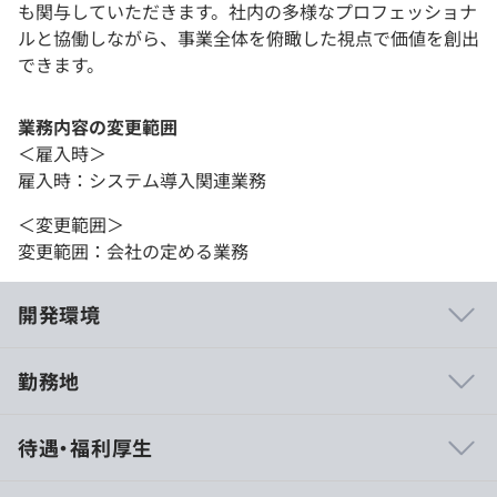
も関与していただきます。社内の多様なプロフェッショナ
ルと協働しながら、事業全体を俯瞰した視点で価値を創出
できます。
業務内容の変更範囲
＜雇入時＞
雇入時：システム導入関連業務
＜変更範囲＞
変更範囲：会社の定める業務
開発環境
勤務地
■技術スキルアップ
待遇・福利厚生
勉強会、社内ワークショップやオフィス図書館などの積極
的な活用