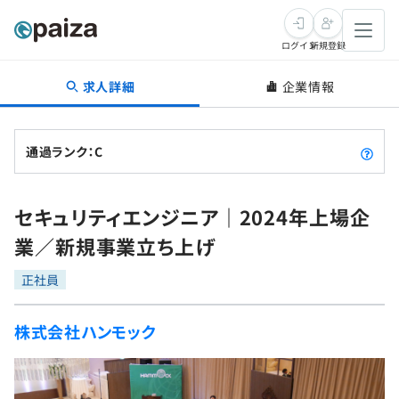
ログイン
新規登録
求人詳細
企業情報
転職・キャリア
未経験転職
求人検索
通過ランク：C
新卒就活
求人検索
インタビュー
セキュリティエンジニア｜2024年上場企
学習
求人検索
インタビュー
転職成功ガイド
業／新規事業立ち上げ
本選考
スキルチェック
講座一覧
転職成功ガイド
転職エージェント
正社員
ゲーム・マンガ
インターン
プログラミング言語
問題集
株式会社ハンモック
メディア
SQL
4択課題
新卒エージェント
paizaとは？
Tech Team Journal
評価結果一覧
ナレッジ