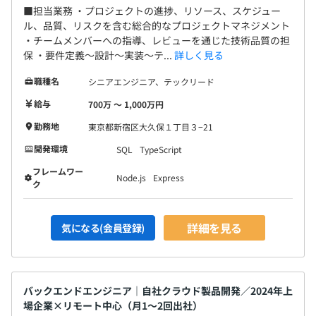
■担当業務 ・プロジェクトの進捗、リソース、スケジュー
・資格合格報奨金制度
ル、品質、リスクを含む総合的なプロジェクトマネジメント
・チームメンバーへの指導、レビューを通じた技術品質の担
保 ・要件定義〜設計〜実装〜テ...
詳しく見る
職種名
シニアエンジニア、テックリード
給与
700万 〜 1,000万円
勤務地
東京都新宿区大久保１丁目３−21
開発環境
SQL
TypeScript
フレームワー
Node.js
Express
ク
新規事業の立ち上げフェーズとなりますので、他部署と協
詳細を見る
気になる(会員登録)
業しながら事業部責任者と二人三脚でプロジェクトを推進
いただきます。
バックエンドエンジニア｜自社クラウド製品開発／2024年上
場企業×リモート中心（月1～2回出社）