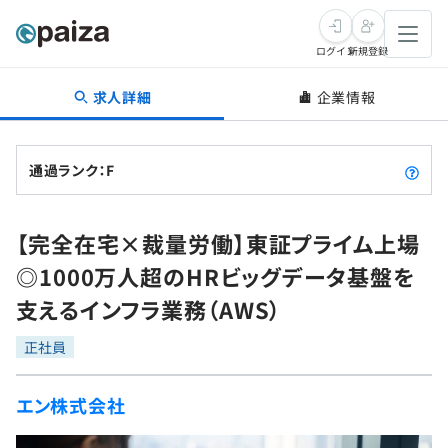
ログイン
新規登録
求人詳細
企業情報
転職・キャリア
未経験転職
求人検索
通過ランク：F
新卒就活
求人検索
インタビュー
【完全在宅×裁量労働】東証プライム上場
学習
求人検索
インタビュー
転職成功ガイド
◎1000万人超のHRビッグデータ基盤を
本選考
スキルチェック
講座一覧
支えるインフラ業務（AWS）
転職成功ガイド
転職エージェント
ゲーム・マンガ
インターン
プログラミング言語
正社員
問題集
メディア
SQL
4択課題
エン株式会社
新卒エージェント
paizaとは？
Tech Team Journal
評価結果一覧
ナレッジ