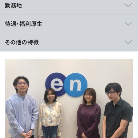
勤務地
◎Slack／Zoomでのオープンなコミュニケーション
待遇・福利厚生
◎コードレビュー実施
◎積極的な発信・シェアを推奨する文化
◎スクラムをベースとしたアジャイルな開発環境でスピー
その他の特徴
ディな開発を実現
◎改善を常に回し続けるための「ふりかえり」実施
【年収600万円の場合】
■賃金形態：年俸制（年俸を12分割）
■賃金の決定方法：当社規定により決定いたします
■月給：約50万円以上
・基本給：約37万2,500円以上
◆『engage（エンゲージ）』
・固定残業代：45時間分、約12万7,500円以上
採用HP作成・求人掲載・応募者管理までワンストップ
※超過分は別途支給いたします。
で、誰もが簡単に求人募集できる、企業向けHR-Techプロ
ダクト。
当社が注力する、最も重要な投資プロダクトのひとつで
す。
◆『エンゲージ』
（※
想定年収
は年収提示額を保証するものではありません）