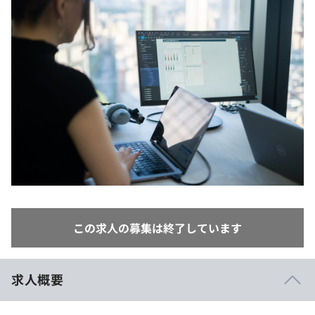
イベント・セミナー
paiza times
再チャレンジ結果一覧
リファレンス
インタビュー
note
就活成功ガイド
プラン
個人向けプラン
法人向けプラン
学校向けプラン
契約内容・クーポン
この求人の募集は終了しています
求人概要