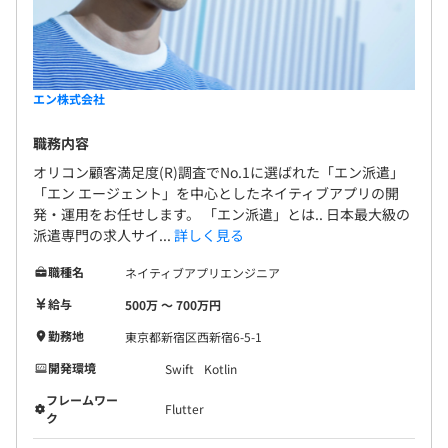
◆「頼まれていないこと」にも取り組める環境を
自分たちの意思を起点に「頼まれていない（けどやったほ
うがよいと思う・おもしろいと思う）こと」に手を出せる
ような、余裕ある組織体制をつくりたいと考えています。
エン株式会社
【コミュニケーション】
職務内容
・朝会／1on1ミーティング／勉強会
オリコン顧客満足度(R)調査でNo.1に選ばれた「エン派遣」
・TGIF（Thank God It‘s Friday.TGIF／飲み会／リモート
「エン エージェント」を中心としたネイティブアプリの開
飲み会 ※自由参加
発・運用をお任せします。 「エン派遣」とは.. 日本最大級の
派遣専門の求人サイ...
詳しく見る
★称賛の場「キックオフ」があります！
職種名
ネイティブアプリエンジニア
3カ月に一度、シンボリックな活躍をした社員を称賛して
給与
500万 〜 700万円
います。新人賞やベストチーム賞、社長賞など、それぞれ
社長が直接表彰。全社員の前で称賛される、またとない機
勤務地
東京都新宿区西新宿6-5-1
会です。
開発環境
Swift
Kotlin
フレームワー
Flutter
ク