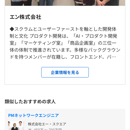
engageでつくられた求人を探せる求職者向けサイト。
掲載企業数No.1の社員・バイト求人サイトとして2021年
※2026年1月以降は東京オフィス（東京都新宿区西新宿6-
エン株式会社
のリリースから1年で、会員数は120万人以上へと急成長
5-1 新宿アイランドタワー ）に勤務先が変更する予定で
専門業務型裁量労働制：1日10時間
しています。
す。
◆スクラムとユーザーファーストを軸とした開発体
休憩時間：12:00〜13:00（60分）
※転勤はありません。
制と文化 プロダクト開発は、「AI・プロダクト開発
平均残業時間：平均20時間／月
室」「マーケティング室」「商品企画室」の三位一
★フルリモート歓迎！
体の体制で推進されています。多様なバックグラウン
【キャリアの可能性】
当社では、コロナ禍以前からエンジニアの提案をきっかけ
ドを持つメンバーが在籍し、フロントエンド、バッ
スペシャリスト、フルスタックエンジニア、テックリー
にリモートワークの準備を進めてきました。その結果、現
クエンド、ネイティブアプリに加え、AIエンジニア、
■完全週休2日制（土・日）
ド、プロダクトマネジャー、エンジニアリングマネジャ
在はほぼ完全にオンラインでの業務体制へと移行し、円滑
SREなど幅広い専門職種が活躍しています。 開発手
企業情報を見る
※年に4回、全社行事のため在宅勤務となる土曜日があり
ー、プロジェクトマネジャー、VPoE・CTOまで、エンジ
に業務を継続しています。
法にはスクラムベースのアジャイル開発を採用し、
ます。こちらについては時間外手当として上記固定残業代
ニアリングを軸としたさまざまなキャリアパスが用意され
コロナ収束後も、この柔軟な働き方を元に戻す方針はあり
スピーディな開発を実現。組織文化の根幹には「ユ
より換算いたします。
ています。
ません。そのため、フルリモートでの勤務を希望されるエ
ーザーファースト」があり、特に求職者を「ユーザ
■祝日
ンジニアの方も大歓迎です。
ー」として強く意識し、全ての判断において「それ
類似したおすすめの求人
■夏季休暇（一部計画年休）
【エンジニア向け制度・福利厚生】
※現在、業務はリモートワークにて実施しています。
は本当にユーザーのためになるか？」という観点で
■年末年始休暇（一部計画年休）
■資格補助（AWS認定資格、情報処理技術者試験等）
議論を尽くします。 また、「頼まれてないこと」を
■有給休暇
PMネットワークエンジニア
■イベント・外部研修参加支援（技術カンファレンス、
自律的に推進する姿勢が重視され、エンジニアが技
就業場所の変更範囲
■慶弔休暇
AWS／Google等の有償ワークショップ、セミナー など）
株式会社エー・スクエア
術的改善や非機能要件に主体的に取り組むことが奨
＜雇入時＞
■生理休暇
450万 〜 700万円