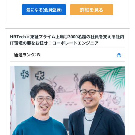
【エンジニア向け評価・報酬制度】
エンジニアの能力やスキルを適切に評価するため、専用の
詳細を見る
気になる(会員登録)
評価・報酬制度を設けています。
報酬は年俸制で、スキルや能力に紐づく「Professional
Grade（PG）」により決定。​
HRTech×東証プライム上場◎3000名超の社員を支える社内
さらに別途、特別インセンティブ制度あり。活躍度合いを
IT環境の要をお任せ！コーポレートエンジニア
考慮して支給を決定します。​
通過ランク：B