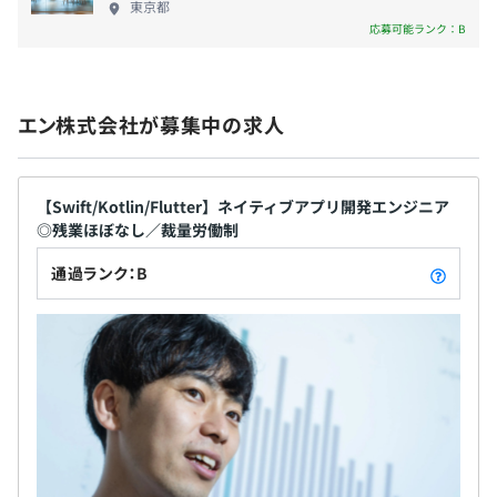
東京都
の支援、若手の挑戦を後押しするチャレンジ管理職
応募可能ランク：B
制度や社内公募制度など、独自の制度によって、社員
【AIテクノロジー室】
のキャリアと生活が多角的にサポートされています。
社会保険完備（健康保険・厚生年金保険、雇用保険・労災
当社は1000万人以上の会員数を誇る『エン転職』や60万
保険）
社以上が利用する『engage』をはじめとし、さまざまな
エン株式会社が募集中の求人
人材サービスを提供しています。今までエン・ジャパンが
蓄積してきた人材募集・選考・配置・教育・評価など幅広
い人材サービスデータをもとに、ビッグデータの分析・活
【Swift/Kotlin/Flutter】ネイティブアプリ開発エンジニア
無期雇用
用を進めさらなるAIソリューションの提供を目指していま
◎残業ほぼなし／裁量労働制
す。この取り組みをよりいっそう前に進めるため、24年7
通過ランク：B
月にAI研究専任組織を立ち上げ、独自のAIモデル・アルゴ
リズム開発に注力をおこなっています。
6カ月（条件などの変更はありません）
◆内製化を推進、新技術基盤の開発も
当社プロダクト『engage』については、開発スピードア
ップのために内製化を推進中。プロダクトのUI・UX改善
はもちろん『engage』での活用を想定した新しい技術基
盤（基礎技術）の開発も推進予定。