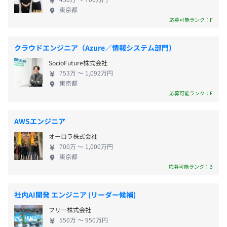
■社内エンジニア勉強会・輪読会の実施
励されています。 働き方においては、Slackやビデオ
東京第二オフィス
■出産・育児休暇（復帰・取得実績あり）
東京都
■オンライン学習支援（Udemy、Progate、ドットイン
会議を活用した密でオープンなコミュニケーション
＜変更範囲＞
応募可能ランク：F
■看護休暇
ストール等）
が活発で、定期的な勉強会や「ふりかえり」を通じ
会社の定める場所（テレワークをおこなう場所を含む）
■介護休暇
■入社時に技術書セットを送付（手元に置いていてほしい
て継続的な改善と知識向上が図られています。 ◆エ
クラウドエンジニア（Azure／情報システム部門）
本を進呈）
ンジニアの成長を支える多様なキャリアパスと手厚
受動喫煙防止措置に関する事項
■その他書籍購入・勉強補助 など
SocioFuture株式会社
い支援制度 エン株式会社では、エンジニアリングを
対策：あり
753万 〜 1,092万円
軸としたプロダクトマネジャー、テックリード、エ
対策内容：敷地内禁煙
■時間外手当（超過分）
東京都
ンジニアリングマネジャーなど、多様なキャリアパ
応募可能ランク：F
■通勤手当（実費支給・上限月3万円）
スが用意されています。 評価・報酬制度は、能力と
■子ども手当（月5000円／人）
アジャイル、スクラム
スキルに基づいた「Professional Grade（PG）」に
■結婚記念日お祝い金（結婚記念月に2万円支給）
AWSエンジニア
よる年俸制を採用しており、正当な評価がなされて
■JR線・京王線・小田急線・丸ノ内線・都営新宿線・都
オーロラ株式会社
いるとメンバーからも評価されています。 成長支援
営大江戸線「新宿駅」より徒歩13分
700万 〜 1,000万円
としては、資格補助、技術カンファレンスや有償ワ
■都営大江戸線「都庁前駅」より徒歩5分
東京都
ークショップなどの外部研修参加支援、社内勉強会
応募可能ランク：B
■丸ノ内線「西新宿駅」より徒歩8分
あり
に加え、Udemyなどのオンライン学習支援が充実。
入社時には技術書セットの送付や、開発環境サポー
社内AI開発 エンジニア (リーダー候補)
ト手当（月額1万円）も支給されます。 さらに、子育
Terraform
フリー株式会社
てや結婚記念日を支援する福利厚生、社員持株会や
給与改定：年1回（7月）
550万 〜 950万円
株式付与型の退職金制度といった長期的な資産形成