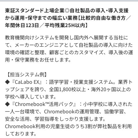
東証スタンダード上場企業◎自社製品の導入・導入支援
から運用・保守までの幅広い業務【比較的自由な働き方／
年間休日123日／平均残業25H以内】
教育機関向けシステムを開発し国内外へ展開する当社に
て、メーカーのエンジニアとして自社製品の導入に向けた
環境の確認と整理、顧客ごとのカスタマイズ、導入後の運
用・保守業務をお任せします。
【担当システム例】
◆『CaLabo EX』：語学学習・授業支援システム。業界ト
ップシェアを誇り、全国1,800校以上・海外20ヶ国以上の
学校へ導入しています。
◆『Chromebook™活用パック』：小中学校に導入された
一人一台環境で、Chromebookの運用管理、協働学習、
安全な活用、学習指導をしっかり支援します。
Chromebook利用の児童生徒のうち3割が弊社製品を利用
しております。