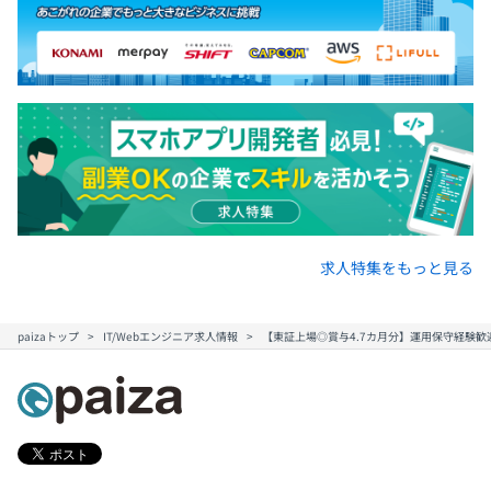
求人特集をもっと見る
paizaトップ
IT/Webエンジニア求人情報
【東証上場◎賞与4.7カ月分】運用保守経験