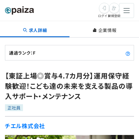
ログイン
新規登録
求人詳細
企業情報
転職・キャリア
未経験転職
求人検索
通過ランク：F
新卒就活
求人検索
インタビュー
【東証上場◎賞与4.7カ月分】運用保守経
学習
求人検索
インタビュー
転職成功ガイド
験歓迎！こども達の未来を支える製品の導
本選考
スキルチェック
講座一覧
入サポート・メンテナンス
転職成功ガイド
転職エージェント
ゲーム・マンガ
インターン
プログラミング言語
正社員
問題集
メディア
SQL
4択課題
チエル株式会社
新卒エージェント
paizaとは？
Tech Team Journal
評価結果一覧
ナレッジ