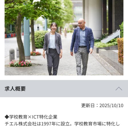
イベント・セミナー
paiza times
再チャレンジ結果一覧
リファレンス
インタビュー
note
就活成功ガイド
プラン
個人向けプラン
法人向けプラン
学校向けプラン
求人概要
契約内容・クーポン
更新日：2025/10/10
◆学校教育×ICT特化企業
チエル株式会社は1997年に設立。学校教育市場に特化し