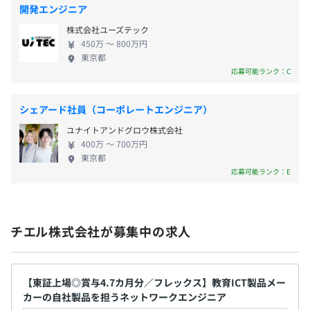
子どもたちの未来のために、自分の技術を使ってICT
■地域手当（20,000円※東京勤務の場合）
開発エンジニア
化に貢献していきたいエンジニアをお待ちしていま
■奨学金返済支援制度有（上限月額10,000円、40歳迄）
◎授業支援・学習支援ツール：9個
株式会社ユーズテック
す！
◎情報基盤・校務DXツール：12個
450万 〜 800万円
◎デジタル教材・コンテンツプラットフォーム：8個
東京都
応募可能ランク：C
【選ばれる理由】
賞与実績：年2回（6月・12月）
■先生の声を反映した授業改善につながるシステムと教材
※2024年度実績：基本給×4.7カ月分
シェアード社員（コーポレートエンジニア）
チエルは、全国各地の学校との実証研究をはじめ、ユーザ
ユナイトアンドグロウ株式会社
ーサポート、先生向けWebサイト、学会・展示会などを
400万 〜 700万円
通じて先生とのリレーションを構築し、教育現場の先生方
東京都
応募可能ランク：E
の声をシステムや教材に反映することで、授業改善につな
昇給査定：年1回（4月）
がる機能を備えています。
■小学校から大学までの導入実績が豊富
チエル株式会社が募集中の求人
チエル製品の導入実績は、教育委員会560以上、高校、大
社会保険完備（健康保険・厚生年金加入・雇用保険・労災
学1,800校以上。豊富な導入実績を裏付けに、学校教育市
保険）
場における、幅広いニーズに応えます。
出版健康保険組合加入
【東証上場◎賞与4.7カ月分／フレックス】教育ICT製品メー
カーの自社製品を担うネットワークエンジニア
■万全のサポート体制で安心・安全を確保