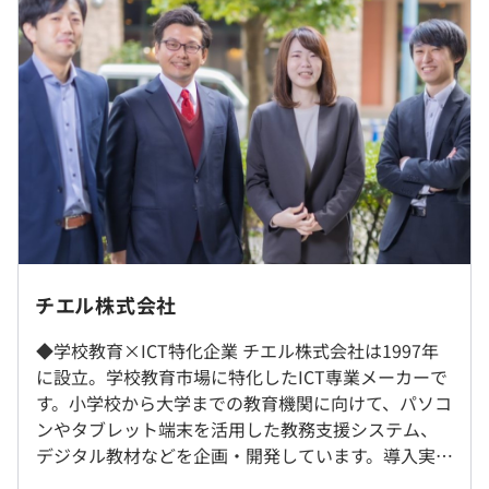
・諸手当：20,000円～を含む
■コンパクトな会社ながら自社内で営業部門・開発部門・
※残業費は別途支給
導入運用部門をすべて持っているため、調整が容易でフッ
トワークが軽いのも特徴です。合理的に提案をすれば採用
される可能性が高く、主体的に開発をおこなえます。
（※
想定年収
は年収提示額を保証するものではありません）
【自社システム】
■学習（学修）支援システム
規程上では転勤有ですが、技術職として長期キャリア形成
■フレックスタイム制
〜教員の皆さまの授業管理・進行をサポートします！〜
をしていただきたいため、当面想定しておりません。
チエル株式会社
※コアタイム：10:00～15:00
タブレットを使って、毎日の授業をより進めやすくする
※1日平均8時間勤務
「らくらくシリーズ」や、高校・大学の生徒・学生主体の
◆学校教育×ICT特化企業 チエル株式会社は1997年
就業場所の変更範囲
休憩時間：休憩60分 ※昼食時間は業務の都合により各々
学習（学修）環境を実現する「学習（学修）支援システ
に設立。学校教育市場に特化したICT専業メーカーで
＜雇入時＞
の自主性に任せています
ム」などの学習（学修）支援システムを活用すれば、授業
す。小学校から大学までの教育機関に向けて、パソコ
東京本社
平均残業時間：平均25時間／月
をより分かりやすく、効率よくおこなうことが可能です。
ンやタブレット端末を活用した教務支援システム、
＜変更範囲＞
デジタル教材などを企画・開発しています。導入実績
会社の定める場所
■デジタル教材
は、教育委員会560以上、高校、大学1,800校以上で