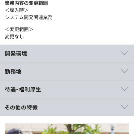
業務内容の変更範囲
＜雇入時＞
システム開発関連業務
＜変更範囲＞
変更なし
開発環境
勤務地
■学校現場での授業運営、学習効果の高まりの声を聞くこ
待遇・福利厚生
とができ、それを開発に生かすことが可能です。実際に、
エンドユーザーの利用現場を訪問して、要望のヒアリング
をおこなった結果、新製品の企画・開発を進めることもあ
その他の特徴
ります。
■月給制
■現在、教育現場にICT環境が必要とされているため、需
月給：238,000円〜339,600円（各種手当除く）
要が高まっていく分野の自社サービス開発に携われます。
・基本給：218,000円〜294,600円