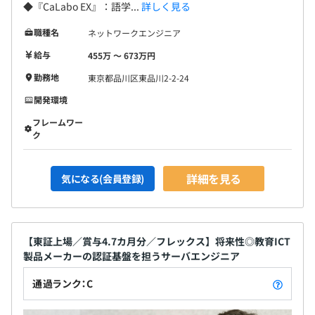
◆『CaLabo EX』：語学...
詳しく見る
職種名
ネットワークエンジニア
給与
455万 〜 673万円
半期ごとの目標設定、振り返りによる評価をおこなってい
ます。
勤務地
東京都品川区東品川2-2-24
部下＝上司の1対1の評価に加え、全社管理職による客観
開発環境
性のある最終評価をすることが特徴です。
フレームワー
ク
開発エンジニア7名で構成されています。
詳細を見る
気になる(会員登録)
内訳：自社製品5.5名、受託製品1.5名
【東証上場／賞与4.7カ月分／フレックス】将来性◎教育ICT
製品メーカーの認証基盤を担うサーバエンジニア
通過ランク：C