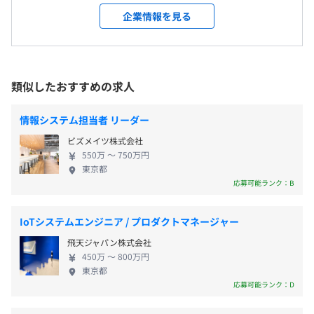
〜学習者の学習意欲を引き出し、理解を深める教材を開発
す。教育情報や事例の提供、各地域でのセミナーや研
企業情報を見る
【年間休日123日】
受動喫煙防止措置に関する事項
しています！〜
究会の開催などで、学校現場の先生方とのつながり
■完全週休2日制（土日祝）
従業員に対する受動喫煙対策：あり
小学校や中学校で児童生徒自らが使用する「個別学習型教
を大切にしており、「教育現場の先生の意見を重
■年末年始休暇：5日間（12/29〜1/4）
対策内容：敷地内禁煙／屋内全面禁煙
材」や、教員が操作してクラス全員で取り組める「一斉授
視」した自社製品開発を手がけています。具体的に
■年次有給休暇（入社日に4月から9月入社の方には15
業向けの教材」など、シーンに合わせたさまざまなタイプ
は、大学のCALL教室などで使用される「語学4技能
類似したおすすめの求人
日、10月から3月入社の方には5日付与。以降毎年4月1日
の教材をWebで簡単に利用できるクラウド形式でご提供
学習支援システム」やGIGAスクール構想に対応した
に付与。）
しています。高校や大学では、さまざまなレベルに合わせ
「授業支援システム」、「情報基盤システム」「デ
■結婚休暇
情報システム担当者 リーダー
て選べる語学学習（学修）教材を『CHIeru.net』で提供
■JR 東京モノレール羽田空港線「天王洲アイル駅」より
ジタル教材」を展開中です。子どもたちに「語学力を
■配偶者分娩休暇
しています。
徒歩3分
ビズメイツ株式会社
身に付けて世界の人々とコミュニケーションを図り
■慶弔休暇
■東京臨海高速鉄道 りんかい線「天王洲アイル駅」より
550万 〜 750万円
たい」「グローバルな情報を吸収して"自分の夢"を
東京都
■運用管理システム・セキュリティシステム
徒歩5分
実現したい」などの目的意識を持ってもらうことを
応募可能ランク：B
〜安心・安全なICT環境の構築を支援する製品をそろえて
目指して、学校・先生方への徹底したサポートや、
います！〜
教育をコーディネートする取り組みを続けています。
■通勤手当（会社規定に基づき支給）
「運用管理システム」においては、授業後のタブレット環
IoTシステムエンジニア / プロダクトマネージャー
◆働きやすい環境 風通しがよくフラットな社風で
■残業手当（残業時間に応じて別途支給）
境を復元したり、各端末の一元管理行うことで管理者の負
飛天ジャパン株式会社
す。部署を超えた社内交流が活発のため、そこから新
■住宅手当（東京で一人暮らしの場合、40,000円～
担を軽減することが可能です。
450万 〜 800万円
たなプロダクトや営業戦略が生み出されることもあ
50,000円支給※詳細規定あり）
東京都
「セキュリティシステム」においては、Webフィルタリン
ります。月残業は25h程度、有休消化推奨など、働き
応募可能ランク：D
■扶養家族手当（配偶者：17,000／月、第1子：7,000／
グ・ウイルス対策・情報漏えい対策など、安心・安全な
やすい環境で開発に集中にしていただける職場です。
月、第2子以降：4,000／月）※子どもは18歳未満が対象
ICT環境を構築するための製品を取りそろえています。