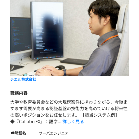
平均1名～2名の当社社員と業務委託先エンジニアと協同
で開発をおこなっております。
1プロジェクトの単位期間は、3カ月くらいのものから年
単位のものまであります。
チエル株式会社
職務内容
大学や教育委員会などの大規模案件に携わりながら、今後ま
すます需要が高まる認証基盤の技術力を高めていける将来性
の高いポジションをお任せします。 【担当システム例】
◆『CaLabo EX』：語学...
詳しく見る
職種名
サーバエンジニア