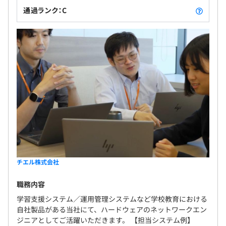
日々の授業にチエルの製品を安心・安全に使っていただけ
通過ランク：C
るように、電話でのサポートもおこなっています。製品の
無期雇用
技術情報がいつでも見られる「テクニカルサイト」も公
開。導入後の困った！を解決します。また、全国の営業拠
点とチエルのパートナー企業が先生方をサポートします。
6カ月（待遇の変更はありません）
業務に必要なスペックのPCを支給しております。
例：corei7／メモリ16GiB／SSD512GiB
チエル株式会社
職務内容
学習支援システム／運用管理システムなど学校教育における
自社製品がある当社にて、ハードウェアのネットワークエン
ジニアとしてご活躍いただきます。 【担当システム例】