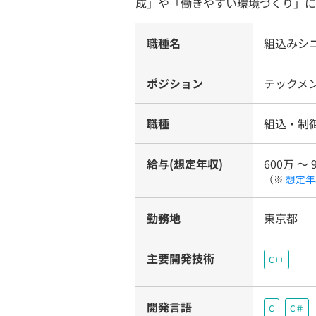
成」や「働きやすい環境づくり」に
職種名
組込みシ
ポジション
テックメ
職種
組込・制
給与(想定年収)
600万 〜 
（※
想定年
勤務地
東京都
主要開発技術
C++
開発言語
C
C＃