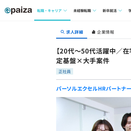
転職・キャリア
未経験転職
新卒就活
求人検索
求人検索
求人検索
求人詳細
企業情報
本選考
インタビュー
インタビュー
インターン
【20代〜50代活躍中／
転職成功ガイド
転職成功ガイド
定基盤×大手案件
新卒エージェ
転職エージェント
正社員
イベント・セ
パーソルエクセルHRパートナ
インタビュー
就活成功ガイ