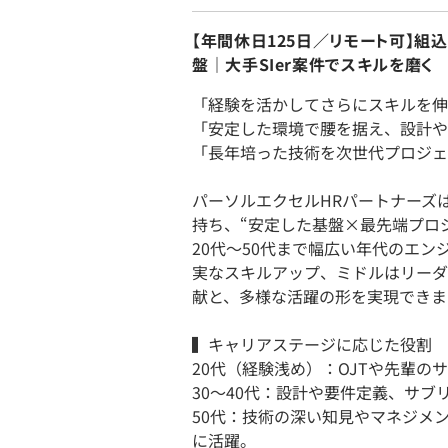
【年間休日125日／リモート可】組
盤｜大手SIer案件でスキルを磨く
「経験を活かしてさらにスキルを伸
「安定した環境で腰を据え、設計や
「長年培った技術を次世代プロジェ
パーソルエクセルHRパートナーズ
持ち、“安定した基盤×最先端プロ
20代〜50代まで幅広い年代のエ
実なスキルアップ、ミドルはリーダ
献と、多様な活躍の形を実現できま
▍キャリアステージに応じた役割
20代（経験浅め）：OJTや先輩
30〜40代：設計や要件定義、サ
50代：技術の深い知見やマネジメ
に活躍。