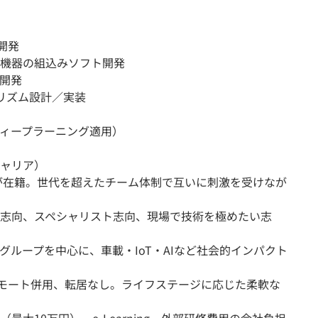
開発
機器の組込みソフト開発
ム開発
ゴリズム設計／実装
ィープラーニング適用）
ャリア）
代が在籍。世代を超えたチーム体制で互いに刺激を受けなが
志向、スペシャリスト志向、現場で技術を極めたい志
ループを中心に、車載・IoT・AIなど社会的インパクト
リモート併用、転居なし。ライフステージに応じた柔軟な
大10万円）、e-Learning、外部研修費用の会社負担