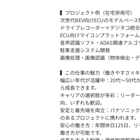
▍プロジェクト例（在宅併用可）
次世代BEV向けECUのモデルベース
ドライブレコーダー×デジタコ統合
ECU向けマイコンプラットフォー
音声認識ソフト・ADAS関連アル
駐車支援システム開発
画像処理・画像認識（物体検出・デ
▍この仕事の魅力（働きやすさ×キ
幅広い年代が活躍中：20代〜50
ら成長できます。
キャリアの選択肢が多彩：リーダー
向、いずれも歓迎。
安定と最先端を両立：パナソニックグ
のあるプロジェクトに携われます。
安心の働き方：年間休日125日、
働き方が可能です。
成長を支える制度：資格取得報奨金（最