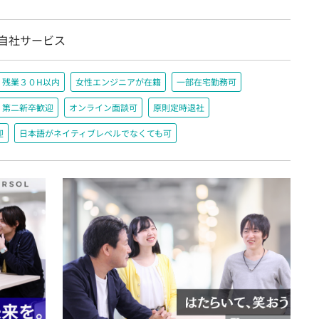
/自社サービス
残業３０H以内
女性エンジニアが在籍
一部在宅勤務可
第二新卒歓迎
オンライン面談可
原則定時退社
迎
日本語がネイティブレベルでなくても可