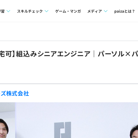
学習
スキルチェック
ゲーム・マンガ
メディア
paizaとは？
講座一覧
プログラミング言語
Tech Team Journal
問題集
SQL
paiza times
在宅可】組込みシニアエンジニア｜パーソル×
4択課題
評価結果一覧
note
ント
ナレッジ
再チャレンジ結果一覧
ミナー
リファレンス
ーズ株式会社
プラン
ド
個人向けプラン
法人向けプラン
学校向けプラン