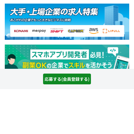
契約更新の上限
期間の定め：3回
3カ月（待遇の変更はありません）
応募する(会員登録する)
求人特集をもっと見る
paizaトップ
IT/Webエンジニア求人情報
【東京STD上場「Jトラスト株式会社」グループ】自