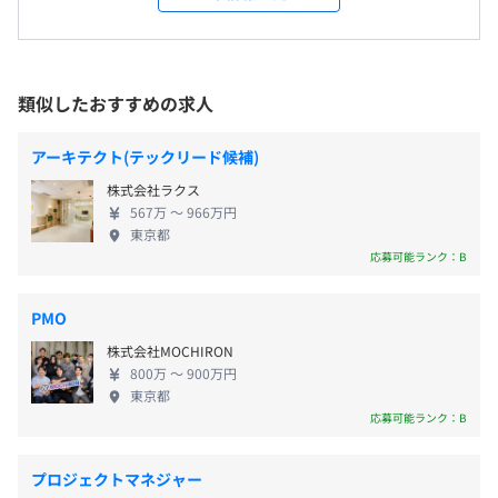
実装 RAM 16.0 GB (15.7 GB 使用可能)
同事業の許認可取得からプロモーション活動、サー
従業員に対する受動喫煙対策：有／敷地内全面禁煙（喫煙
定時間外手当（187,971円）
ストレージ MVNe M2.SSD 512GB
ビス開始後のフォローアップまで「ワンストップソ
所無し）※恵比寿ガーデンプレイスの喫煙所を利用
OS Windows 11 Pro
リューション」を提供してまいります。 【当社のサ
ディスプレイ FullHD
ービス】 ■不動産クラウドファンディング構築シス
類似したおすすめの求人
テム 不動産クラウドファンディングシステム
『fundingtool』を提供いたします。 システムの構築
アーキテクト(テックリード候補)
JR山手線「恵比寿駅」より徒歩8分
（※
想定年収
は年収提示額を保証するものではありません）
から許認可の申請、運用、サービスのプロモーショ
東京メトロ日比谷線「恵比寿駅」より徒歩10分
ウォーターフォール、アジャイル
株式会社ラクス
ン、その他アフターサポートまで 利用者が安心して
※スカイウォークで外に出ずに通勤可能
567万 〜 966万円
運用できるバックアップ体制を整えております。 ■
東京都
ポータル事業 投資に関する情報を発信するオウンド
応募可能ランク：B
9:00〜18:00
メディアサイト『OWNERS.COM』を運営しておりま
休憩時間：休憩60分 ※昼食時間は業務の都合により各々
す。 SNSや記事などで今話題の情報をいち早くご提
の自主性に任せています
PMO
供いたします。 また『fundingtool』を導入いただい
平均残業時間：10h～20h程度 ※繁忙期は20h～30h
株式会社MOCHIRON
た事業者のプロモーションにも携わっております。
800万 〜 900万円
■プラットフォーム事業 クラウドファンディング事
東京都
業者と投資家をマッチングさせるサービスを提供し
応募可能ランク：B
ております。 ■システム開発 システム提案から設
《年間休日120以上》
計、開発、運用サポートまで、一括受託しています。
・完全週休2日制（土・日・祝日）
プロジェクトマネジャー
お客様の抱える課題をヒアリングし適切に問題解決