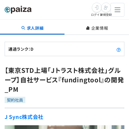
ログイン
新規登録
求人詳細
企業情報
転職・キャリア
未経験転職
求人検索
通過ランク：D
新卒就活
求人検索
インタビュー
【東京STD上場「Jトラスト株式会社」グル
学習
求人検索
インタビュー
転職成功ガイド
ープ】自社サービス『fundingtool』の開発
本選考
スキルチェック
講座一覧
_PM
転職成功ガイド
転職エージェント
ゲーム・マンガ
インターン
プログラミング言語
契約社員
問題集
メディア
SQL
4択課題
J Sync株式会社
新卒エージェント
paizaとは？
Tech Team Journal
評価結果一覧
ナレッジ