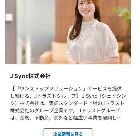
■月給：約75万～100万円
『fundingtool』
■オウンドメディアサイト『OWNERS.COM』
管理職採用を予定していますが、一般での採用の場合は、
給与に30時間/月 の残業手当が含まれます
■基本給：60.9万～81.2万円
■固定残業代：30時間分、約14.1万～18.2万円（超過分は
・社内技術研修
別途支給）
・資格取得支援制度
・外部技術研修
■その他定額手当：なし
J Sync株式会社
《給与例》
就業場所の変更範囲
■年収9,000,000円の場合
Windowsを支給します。
【「ワンストップソリューション」サービスを提供
＜雇入時＞
管理職：月給（750,000円）
し続ける、Jトラストグループ】 J Sync（ジェイシン
東京本社
一般職：月給（750,000円）= 基本給（609,022円）+ 固定
＜スペック＞※2024年実績
ク）株式会社は、東証スタンダード上場のJトラスト
＜変更範囲＞
時間外手当（140,978円）
メーカー DELL
株式会社のグループ企業です。 Jトラストグループ
当社（出向先含む）各グループ会社 ※原則出向、駐在等
モデル Latitude 5340
は、金融、不動産、海外など幅広い事業を展開して
はございません
■年収12,000,000円の場合
プロセッサ 13th Gen Intel(R) Core(TM) i5-1345U 1.60
おり、豊富な金融ノウハウを生かし、クラウドファ
管理職：月給（1,000,000円）
GHz
ンディングシステムの開発をはじめ、不動産特定共
企業情報を見る
受動喫煙防止措置に関する事項
一般職：月給（1,000,000円）= 基本給（812,029円）+ 固