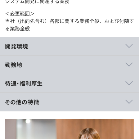
システム開発に関連する業務
＜変更範囲＞
当社（出向先含む）各部に関する業務全般、および付随す
る業務全般
開発環境
勤務地
エンジニアのアイディアを積極的に取り入れる「自由でフ
待遇・福利厚生
ラット」な組織づくりを重視しています。
担当者の意見がダイレクトに反映されやすい環境です。
また、学習支援制度や技術カンファレンスの参加支援な
その他の特徴
ど、成長をバックアップする体制も整っています。
■賃金形態：年俸制
■賃金の決定方法：当社規定により決定
■年俸：900万〜1,200万円
■不動産クラウドファンディングシステム