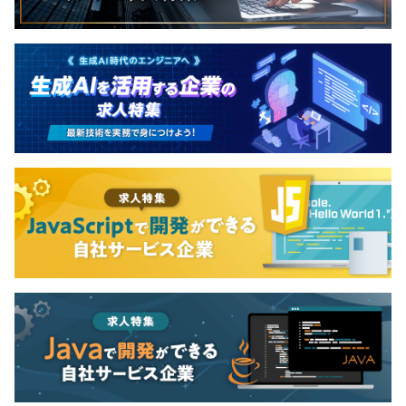
社会保険完備（健康保険〈協会健保加入〉・厚生年金保
険、雇用保険・労災保険）
有期雇用
契約更新の有無・契約期間の定め
なし(3ヶ月)
契約更新の判断基準
契約の更新は、本人の能力、業務量、業務成績、勤務態
度、会社の契約状況により判断
契約期間終了時に、経歴詐称や勤務状況の悪さがなければ
正社員登用を予定しています。
※過去実績100％正社員登用