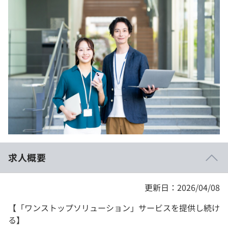
イベント・セミナー
paiza times
再チャレンジ結果一覧
リファレンス
インタビュー
note
就活成功ガイド
プラン
個人向けプラン
法人向けプラン
学校向けプラン
求人概要
契約内容・クーポン
更新日：2026/04/08
【「ワンストップソリューション」サービスを提供し続け
る】