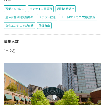
残業３０H以内
オンライン面談可
原則定時退社
産休育休取得実績あり
ベテラン歓迎
ノートPC＋モニタ別途支給
女性エンジニアが在籍
服装自由
募集人数
1〜2名