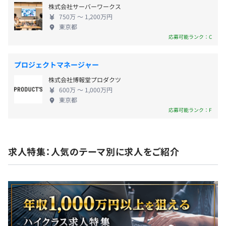
・年次有給休暇
株式会社サーバーワークス
いたします。 導入コストを抑えながらスピーディー
・年末年始休暇
750万 〜 1,200万円
にシステム構築をご提供いたします。 【働く環境】
・特別休暇（慶弔等）
東京都
当社は働きやすい環境づくりに努めています。 ま
応募可能ランク：C
・子の看護・介護休暇制度あり（時間休）
た、月平均残業時間は、平均10〜20時間程度。 繁忙
期でもみなし残業時間（30時間）を超過しないよう
プロジェクトマネージャー
に働きかけるなど プライベートも充実させていただ
株式会社博報堂プロダクツ
ける環境で、ライフワークバランスも充実していま
・通勤交通費（上限5万/月）
600万 〜 1,000万円
す。
・残業代（みなし残業時間超過分）
東京都
応募可能ランク：F
なし
求人特集：人気のテーマ別に求人をご紹介
査定年1回（3月支給分から反映）