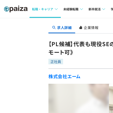
転職・キャリア
未経験転職
新卒就活
求人検索
求人検索
求人検索
求人詳細
企業情報
本選考
インタビュー
インタビュー
インターン
【PL候補】代表も現役S
転職成功ガイド
転職成功ガイド
モート可》
新卒エージェ
転職エージェント
正社員
イベント・セ
株式会社エーム
インタビュー
就活成功ガイ