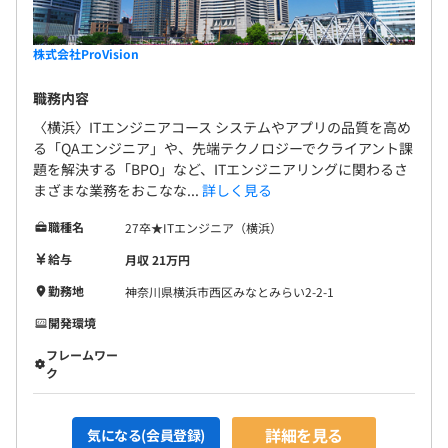
株式会社ProVision
職務内容
〈横浜〉ITエンジニアコース システムやアプリの品質を高め
る「QAエンジニア」や、先端テクノロジーでクライアント課
題を解決する「BPO」など、ITエンジニアリングに関わるさ
まざまな業務をおこなな...
詳しく見る
職種名
27卒★ITエンジニア（横浜）
給与
月収 21万円
勤務地
神奈川県横浜市西区みなとみらい2-2-1
開発環境
フレームワー
ク
詳細を見る
気になる(会員登録)