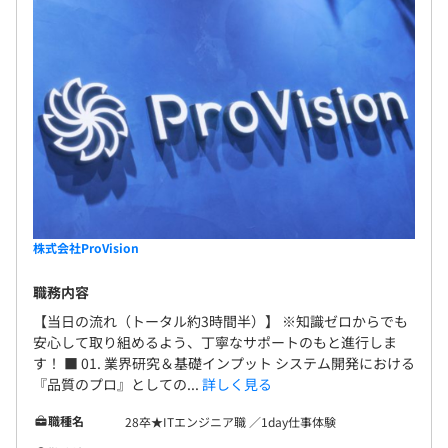
無期雇用
3カ月（待遇の変更はありません）
株式会社ProVision
職務内容
【当日の流れ（トータル約3時間半）】 ※知識ゼロからでも
安心して取り組めるよう、丁寧なサポートのもと進行しま
す！ ■ 01. 業界研究＆基礎インプット システム開発における
『品質のプロ』としての...
詳しく見る
職種名
28卒★ITエンジニア職 ／1day仕事体験