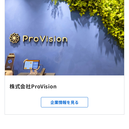
（内訳）
基本給266,000円〜409,660円
・MTGを頻繁におこない、コミュニケーションロスが起
こらないようにしています。
※上記想定年収は月15時間残業した場合になります（平
・基本はチャットツールでのやりとりが多いです。
均残業時間15〜20h/月）。残業代を含まない場合の年収
は388万〜598万※別途残業代全額支給
※給与備考別途記載あり
当社では「考課制度」を導入しており、毎年期初に上司と
一緒に年間の個人目標（定量・定性の両面）を設定しま
す。
（※
想定年収
は年収提示額を保証するものではありません）
その後、定期的に1on1を行い、目標に対する進捗を共有
株式会社ProVision
しながら、必要に応じて改善策を検討していくのが基本的
就業場所の変更範囲
な流れです。
＜雇入時＞
企業情報を見る
札幌TechLab
9：00〜18：00
期末には、設定した目標に対する成果をもとに年間考課が
＜変更範囲＞
※プロジェクトにより一部変更になる場合もございます
決まり、その結果に応じて昇給が行われます。当社には年
会社の定める場所
休憩時間：12：00〜13：00（60分）
齢給はなく、スキルや成果を重視した評価となります。
平均残業時間：平均15〜20時間／月