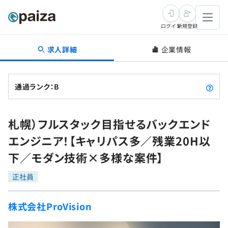
ログイン
新規登録
求人詳細
企業情報
転職・キャリア
未経験転職
求人検索
通過ランク：B
新卒就活
求人検索
インタビュー
札幌）フルスタック目指せるバックエンド
学習
求人検索
インタビュー
転職成功ガイド
エンジニア！【キャリパス多／残業20H以
本選考
スキルチェック
講座一覧
下／モダン技術×多様な案件】
転職成功ガイド
転職エージェント
ゲーム・マンガ
インターン
プログラミング言語
正社員
問題集
メディア
SQL
4択課題
株式会社ProVision
新卒エージェント
paizaとは？
Tech Team Journal
評価結果一覧
ナレッジ