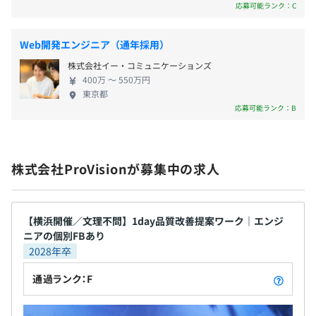
TOEICなど）
応募可能ランク：C
Web開発エンジニア（通年採用）
株式会社イー・コミュニケーションズ
年2回（6月、12月）
400万 〜 550万円
※昨年度実績：2.6カ月
東京都
応募可能ランク：B
昇給：年1回（4月）
株式会社ProVisionが募集中の求人
※昇給、昇進は職域・職責に応じ評価
【横浜開催／文理不問】1day品質改善提案ワーク｜エンジ
ニアの個別FBあり
社会保険完備（健康保険・厚生年金加入・雇用保険・労災
2028年卒
保険）
通過ランク：F