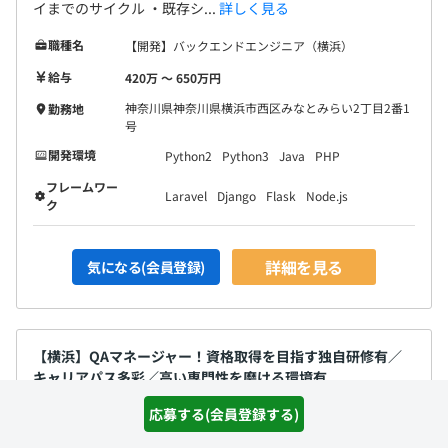
イまでのサイクル ・既存シ...
詳しく見る
職種名
【開発】バックエンドエンジニア（横浜）
給与
420万 〜 650万円
神奈川県神奈川県横浜市西区みなとみらい2丁目2番1
勤務地
号
開発環境
Python2
Python3
Java
PHP
フレームワー
Laravel
Django
Flask
Node.js
ク
詳細を見る
気になる(会員登録)
【横浜】QAマネージャー！資格取得を目指す独自研修有／
キャリアパス多彩／高い専門性を磨ける環境有
応募する(会員登録する)
通過ランク：F