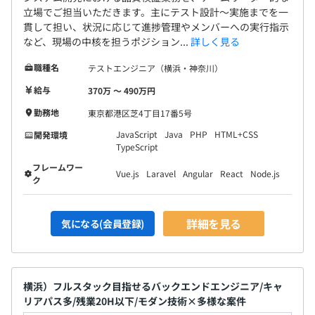
立場でご担当いただきます。主にテスト設計〜実施までを一
貫して担い、状況に応じて進捗管理やメンバーへの実行指示
など、現場の中核を担うポジション...
詳しく見る
職種名
テストエンジニア（横浜・神奈川）
給与
370万 〜 490万円
勤務地
東京都港区芝4丁目17番5号
JavaScript
Java
PHP
HTML+CSS
開発環境
TypeScript
フレームワー
Vue.js
Laravel
Angular
React
Node.js
ク
詳細を見る
気になる(会員登録)
横浜）フルスタック目指せるバックエンドエンジニア/キャ
リアパス多/残業20H以下/モダン技術×多様な案件