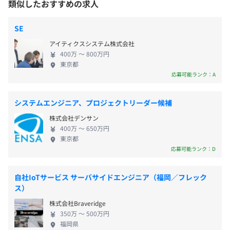
類似したおすすめの求人
受動喫煙防止措置に関する事項
従業員に対する受動喫煙対策：屋内原則禁煙（喫煙室あ
SE
り）
アイティクスシステム株式会社
■年間休日125日
400万 〜 800万円
■完全週休2日制（土・日）
東京都
■祝日
応募可能ランク：A
■夏季休暇（5日）
■年末年始休暇（4日）
システムエンジニア、プロジェクトリーダー候補
■年次有給休暇
株式会社デンサン
■慶弔休暇
400万 〜 650万円
■産休・育休
東京都
■介護休暇
応募可能ランク：D
自社IoTサービス サーバサイドエンジニア（福岡／フレック
ス）
・交通費⽀給（⽉額上限5万円）
株式会社Braveridge
・時間外⼿当（全額⽀給）
350万 〜 500万円
・資格⼿当（⼀時⾦⽀給、JSTQB、基本情報処理、
福岡県