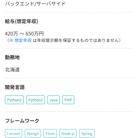
バックエンド/サーバサイド
給与(想定年収)
420万 〜 650万円
（※
想定年収
は年収提示額を保証するものではありません）
勤務地
北海道
開発言語
Python2
Python3
Java
PHP
フレームワーク
Laravel
Django
Flask
Node.js
Spring