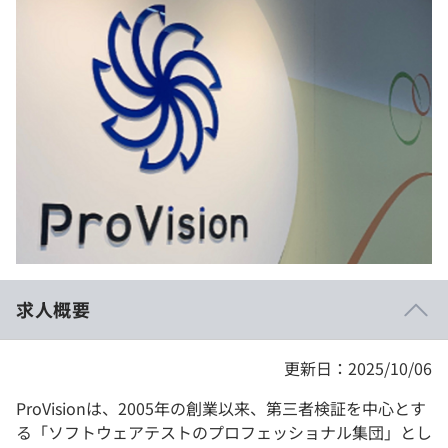
イベント・セミナー
paiza times
再チャレンジ結果一覧
リファレンス
インタビュー
note
就活成功ガイド
プラン
個人向けプラン
法人向けプラン
学校向けプラン
求人概要
契約内容・クーポン
更新日：2025/10/06
ProVisionは、2005年の創業以来、第三者検証を中心とす
る「ソフトウェアテストのプロフェッショナル集団」とし