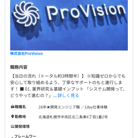
株式会社ProVision
職務内容
【当日の流れ（トータル約3時間半）】 ※知識ゼロからでも
安心して取り組めるよう、丁寧なサポートのもと進行しま
す！ ■ 01. 業界研究＆基礎インプット 「システム開発って、
どうやって進むの？」...
詳しく見る
職種名
28卒★開発エンジニア職 ／1day仕事体験
勤務地
北海道札幌市中央区北二条東4丁目1番2号
開発環境
フレームワー