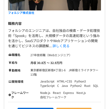
・上流工程への参画：プロジェクトの見積りや仕様検討と
いった、ビジネスサイドと連携した要件の深掘り
フォルシア株式会社
・新規開発が中心となり、希望があればインフラ設計・構
築にも携
職務内容
フォルシアのエンジニアは、自社独自の検索・データ処理技
術「Spook」を活用し、大規模データの高速処理という強み
を活かし、SaaSプロダクトやWebアプリケーションの開発
を通じてビジネスの課題解...
詳しく見る
職種名
27卒技術職（Webエンジニア）
給与
月収 30.8万 〜 32.9万円
チームはエンジニア14名・ビジネスサイドメンバー10名
東京都新宿区新宿4丁目1-6 JR新宿ミライナタワー
勤務地
でプロジェクトを進めています。
13階
スクラム開発を採用しており、メンバー同士のコミュニケ
JavaScript
HTML+CSS
Python3
開発環境
ーションを重視しています。
TypeScript
C
Java
Python2
Rust
SQL
エンジニアとビジネスサイドがお互いを理解しあい補完し
フレームワー
Node.js
React
Express
Next.js
あうことができるチームです。
ク
自社フレームワーク