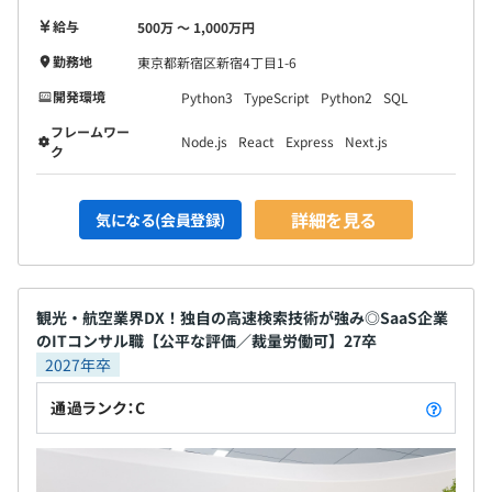
給与
500万 〜 1,000万円
勤務地
東京都新宿区新宿4丁目1-6
開発環境
Python3
TypeScript
Python2
SQL
フレームワー
Node.js
React
Express
Next.js
ク
詳細を見る
気になる(会員登録)
観光・航空業界DX！独自の高速検索技術が強み◎SaaS企業
のITコンサル職【公平な評価／裁量労働可】27卒
2027年卒
通過ランク：C