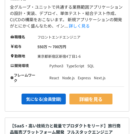
全グループ・ユニットで共通する業務範囲アプリケーション
の設計・実装、デプロイ、単体テスト・結合テスト作成、
CI/CDの構築をおこないます。 新規アプリケーションの開発
がとにかく盛んなため、イン...
詳しく見る
職種名
フロントエンドエンジニア
給与
550万 〜 700万円
勤務地
東京都新宿区新宿4丁目1-6
開発環境
Python3
TypeScript
SQL
フレームワー
React
Node.js
Express
Next.js
ク
詳細を見る
気になる(会員登録)
【SaaS・高い技術力と裁量でプロダクトをリード】旅行商
品販売プラットフォーム開発_フルスタックエンジニア