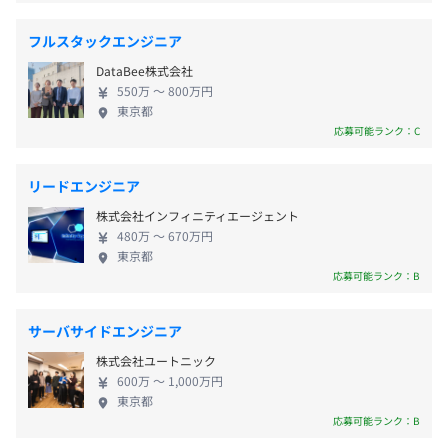
社員一人ひとりのプロフェッショナル意識を育み、
・社外イベントの開催 shinjuku.rs（RustのLT会）など
そうして生み出されたものが私たちの付加価値を高
・残業代
フルスタックエンジニア
・書籍購入制度（書評を書くことで、購入した書籍代金を
め、 顧客からの信頼を獲得する。 それが、また新た
・通勤手当（月額50,000円まで）
支給・書籍は私有可）
DataBee株式会社
なサービスの創造につながっていく――。 フォルシ
・出張手当
・社外勉強会等参加費用補助
550万 〜 800万円
アのメンバー、一人ひとりは高い目標に向かい、 お
・近隣家賃補助制度（会社の近所（3km圏内）に住む社
東京都
・資格取得支援制度（合格を条件に受験料・テキスト代な
互いにフェアに切磋琢磨しながら、弛まぬ努力を重
応募可能ランク：C
員に毎月2万円の家賃補助）
どの支給）
ねています。
・社内独自の教育資料あり
・メンター制度
リードエンジニア
株式会社インフィニティエージェント
年1回（3C制度賞与）
480万 〜 670万円
※支給対象は在籍1年以上
東京都
応募可能ランク：B
アジャイル
サーバサイドエンジニア
給与改定あり：年1回（3月）
株式会社ユートニック
600万 〜 1,000万円
東京都
応募可能ランク：B