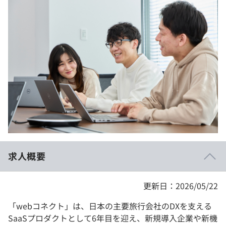
イベント・セミナー
paiza times
再チャレンジ結果一覧
リファレンス
インタビュー
note
就活成功ガイド
プラン
個人向けプラン
法人向けプラン
学校向けプラン
求人概要
契約内容・クーポン
更新日：2026/05/22
「webコネクト」は、日本の主要旅行会社のDXを支える
SaaSプロダクトとして6年目を迎え、新規導入企業や新機