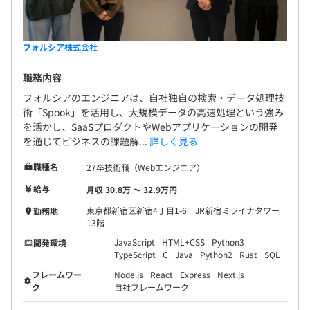
Redux, Express, Jest
・データベース：PostreSQL
・ソースコード管理：GitLab
フォルシア株式会社
・プロジェクト管理：Jira
・情報共有ツール：esa, Slack
職務内容
・その他：Athena, Docker, Kubernetes, GitLab-
フォルシアのエンジニアは、自社独自の検索・データ処理技
CI,Prometheus, Swagger, Jenkins, AWS,Linux
術「Spook」を活用し、大規模データの高速処理という強み
を活かし、SaaSプロダクトやWebアプリケーションの開発
を通じてビジネスの課題解...
詳しく見る
職種名
27卒技術職（Webエンジニア）
期初に目標設定、期中・期末に振り返りによる評価をおこ
給与
月収 30.8万 〜 32.9万円
なっています。
東京都新宿区新宿4丁目1-6 JR新宿ミライナタワー
勤務地
13階
◆3C制度
JavaScript
HTML+CSS
Python3
開発環境
年度末に収益に応じた額を支給対象者で360度評価を行い
TypeScript
C
Java
Python2
Rust
SQL
ます。「支給対象者が30名いた場合、●万円をどのように
フレームワー
Node.js
React
Express
Next.js
分配しますか？」というサーベイを行い、比率を見て支給
ク
自社フレームワーク
金額を決定するユニークな制度です。高評価を得る方は、