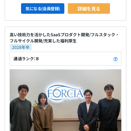
年収と同等金額の賞与を支給している実績があります。
詳細を見る
気になる(会員登録)
1. SaaS事業開発ユニット
高い技術力を活かしたSaaSプロダクト開発/フルスタック・
当社のSaaSプロダクト「ウェブコネクト」の新規機能開
フルサイクル開発/充実した福利厚生
発や品質・効率向上を担当します。
2028年卒
・技術的創造性の発揮：外部連携設計やDB設計など、サ
ービスの根幹に関わる技術設計
通過ランク：B
・SaaSの品質と効率の向上：ツール開発やリファクタリ
ングを通じた運用コストの削減
・共通開発業務全般：アプリケーションの設計・実装・デ
プロイ・テスト、CI/CD構築
2. ソリューション事業開発ユニット
当社の技術基盤「Spook」をコアとする、お客様個別の
課題解決に向けたシステムの開発を担当します。
・大規模システム開発：複雑性の高いシステム構築におけ
る設計・実装・テスト