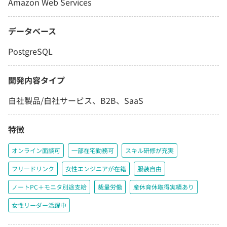
Amazon Web Services
データベース
PostgreSQL
開発内容タイプ
自社製品/自社サービス、B2B、SaaS
特徴
オンライン面談可
一部在宅勤務可
スキル研修が充実
フリードリンク
女性エンジニアが在籍
服装自由
ノートPC＋モニタ別途支給
裁量労働
産休育休取得実績あり
女性リーダー活躍中