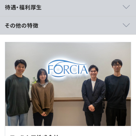
・フルスタックエンジニアとしてフロントサイドからサー
待遇・福利厚生
バサイド、データベースまで担当します。
・高度な検索を可能にする独自フレームワーク・ライブラ
リが充実しています。
その他の特徴
・新しいライブラリや言語も積極的に取り入れていくスタ
イルです。
■賃金形態：年俸制／年俸を12分割（固定残業代含む）
・動くソフトウェアを重視した開発を行っています。
■賃金の決定方法：当社規定により決定
・エンジニアもビジネスサイドと関わることが多く、何の
■月給内訳
ために設計・開発するかを理解したうえでエンジニアリン
・固定残業代：月30時間相当分の固定残業代として、月6
グを行うことができます。
万2500円(年俸500万円の場合）～を月給に含んで支給。
・エンジニアが多く（全社員の約半数）、上下の関係な
※深夜休日勤務は支給有。
く、互いに教えあう文化があります。
◆「Spook」によるオーダーメイド的な開発など
（※
想定年収
は年収提示額を保証するものではありません）
開発はもちろん、お客様とエンジニアが直接やりとして要
件定義や提案等を行うフォルシアの伝統的なスタイルで
転勤はありません。
す。