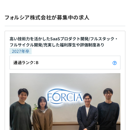
社会保険完備（健康保険・厚生年金加入・雇用保険・労災
保険）
Docker、Ansible、Kubernetes
※関東ITソフトウェア健康保険組合加入
フォルシア株式会社が募集中の求人
高い技術力を活かしたSaaSプロダクト開発/フルスタック・
無期雇用
フルサイクル開発/充実した福利厚生や評価制度あり
2027年卒
通過ランク：B
3カ月（待遇の変更はありません）
・アジャイル開発を基本としております
・チームでの振り返りも週1回以上おこなっており、進捗
や成果を共有しています
・お互いに教えあう文化があります（会社としても勉強会
の補助があります）
【開発環境】
・プログラミング言語：TypeScript, Python, SQL
・フレームワーク：Node.js, Next.js, Express, React,