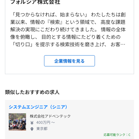
フォルシア株式会社
10：00〜19：00（休憩1時間）
フロントエンドもバックエンドも両方担当するフルスタッ
就業場所の変更範囲
専門業務型裁量労働制
クエンジニアが活躍します。
「見つからなければ、始まらない」 わたしたちは創
＜雇入時＞
休憩時間：休憩60分 ※休憩時間は各々の自主性に任せて
プロジェクト人数：ITコンサル１～2名・エンジニア2～3
業以来、情報の『検索』という領域で、 高度な課題
東京本社、および自宅
います
名
解決の実現にこだわり続けてきました。 情報の全体
＜変更範囲＞
平均残業時間：平均15‐30時間/月
像を俯瞰し、 目的とする情報にたどり着くための
会社の定める場所（テレワークを行う場所を含む）
◆「webコネクト」によるSaaSプロダクトの開発など
「切り口」を提示する検索技術を磨き上げ、 お客様
基本的にはフルスタックでおこないますが、フロント・バ
からの数多くの課題に向き合い、ときに悩み、とも
受動喫煙防止措置に関する事項
ックエンド一方に重きを置く場合もあります。
に考え、 幾多の壁を乗り越えてきました。 その経験
企業情報を見る
・完全週休2日制（土・日）
従業員に対する受動喫煙対策：あり
役割は分担しても、お客様のビジネスを理解してシステム
を積み重ねることで、私たちが育んできた価値観。
・祝祭日
対策内容：屋内原則禁煙（喫煙室あり）
を作る姿勢は全員に必要とされます。
それは「価値は技術そのものに存在しているのでは
・年次有給休暇（入社直後3日・入社半年後7日付与）
プロジェクト人数：ITコンサル3～5名・エンジニア（5～
なく、 ビジネスという形で顧客に貢献して初めて生
・夏季休暇（3日）
10名）
み出されるものである」ということです。 エンジニ
類似したおすすめの求人
・年末年始休暇（12/29～1/3）
アに求められる「売る力」、営業に求められる「創
・慶弔休暇
いずれもスプリントを区切りながらコミュニケーションを
■JR「新宿駅」ミライナタワー改札、甲州街道改札、新
る力」、 そして組織に求められる「具現化する
・配偶者の出産休暇
システムエンジニア（シニア）
重視して機動的に活動します。
南改札直結
力」。 その三つの力が合わさって初めてビジネスと
・結婚休暇（5日）
■東京メトロ「新宿三丁目駅」E10出口より徒歩1分
株式会社アドベンテック
して価値が生み出されるのです。 リーダーシップを
・サバティカル休暇（勤続3年以上）
400万円 〜
取り、イニシアティブを握る。ビジネスを紡ぎ、最適
東京都
解を導く。 創業時から大事にしているこの想いが、
応募可能ランク：C
・社内勉強会の開催