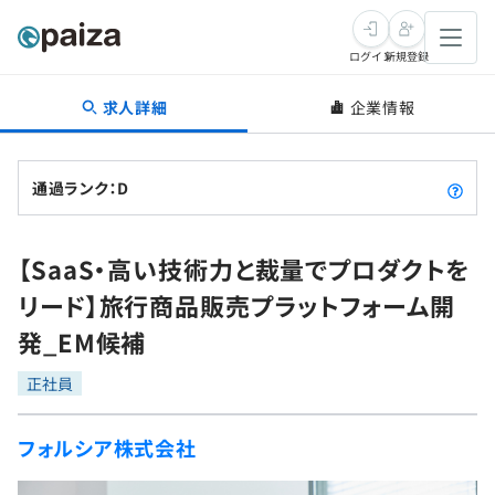
ログイン
新規登録
求人詳細
企業情報
転職・キャリア
未経験転職
求人検索
通過ランク：D
新卒就活
求人検索
インタビュー
【SaaS・高い技術力と裁量でプロダクトを
学習
求人検索
インタビュー
転職成功ガイド
リード】旅行商品販売プラットフォーム開
本選考
スキルチェック
講座一覧
発_EM候補
転職成功ガイド
転職エージェント
ゲーム・マンガ
インターン
プログラミング言語
正社員
問題集
メディア
SQL
4択課題
フォルシア株式会社
新卒エージェント
paizaとは？
Tech Team Journal
評価結果一覧
ナレッジ