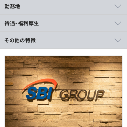
勤務地
●課題管理システムで案件を可視化し、定期的に案件の選
待遇・福利厚生
定とスケジューリングの見直しを行っており、ワークライ
フバランスの取りやすい環境です。
●平均残業時間は～20時間/月程度で、有給消化率100％
その他の特徴
も推奨しています。
※ご経験・年齢・能力を考慮の上、同社規定により決定し
ます。
別途、残業代・業績賞与支給
（※
想定年収
は年収提示額を保証するものではありません）
就業時間：9時00分 ～ 17時45分
●出向先となるSBI少短保険ホールディングス株式会社シ