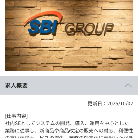
イベント・セミナー
paiza times
再チャレンジ結果一覧
リファレンス
インタビュー
note
就活成功ガイド
プラン
個人向けプラン
法人向けプラン
学校向けプラン
求人概要
契約内容・クーポン
更新日：2025/10/02
[仕事内容]
社内SEとしてシステムの開発、導入、運用を中心とした
業務に従事し、新商品や商品改定の販売への対応、利便性
の高い保険サービスの提供、業務の効率化に貢献いただき