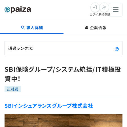
ログイン
新規登録
求人詳細
企業情報
転職・キャリア
未経験転職
求人検索
通過ランク：C
新卒就活
求人検索
インタビュー
SBI保険グループ/システム統括/IT積極投
学習
求人検索
インタビュー
転職成功ガイド
資中！
本選考
スキルチェック
講座一覧
転職成功ガイド
転職エージェント
正社員
ゲーム・マンガ
インターン
プログラミング言語
問題集
SBIインシュアランスグループ株式会社
メディア
SQL
4択課題
新卒エージェント
paizaとは？
Tech Team Journal
評価結果一覧
ナレッジ