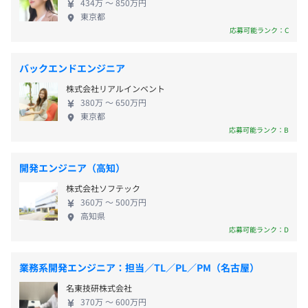
定期健康診断、慶弔金・見舞金制度
434万 〜 850万円
めの戦略の1つとして「開発力の強化」を掲げてお
東京都
時短制度、資格支援制度
り、会社としてIT投資に積極的な姿勢があります。エ
応募可能ランク：C
会員制福利厚生サービス加入
ンジニアが尊重される組織風土のため、さらなる成
〈サービス一例〉
長を目指しやすい環境です。 当社では、お客さまの
・無料eラーニング完備
バックエンドエンジニア
利益を最優先する「顧客中心主義」を徹底し、
・Netflix広告付スタンダードプランが追加料金なし
株式会社リアルインベント
FinTechやAIなど最新テクノロジーの活用により、新
利用可能
380万 〜 650万円
たな保険商品・サービスを提供しています。保険商品
・育児補助（例：ファミリーサポートセンター補助
東京都
提供基盤の構築や、保険契約加入や保全業務のペー
応募可能ランク：B
3,000円/月）
パレス化・自動化／データ分析やAIの活用など、今後
・介護補助（例：介護用品補助 最大5,000円/月）
予定している開発プロジェクトはさまざまです。クラ
・家庭用常備薬（約20～70％割引価格で購入可能）
開発エンジニア（高知）
ウドファーストでの構築を推進したり、システム開
株式会社ソフテック
発の内製化や開発組織の体制強化を目指しているた
360万 〜 500万円
め、新たにエンジニアの増員募集をおこなっていま
高知県
す。
応募可能ランク：D
年2回
業務系開発エンジニア：担当／TL／PL／PM（名古屋）
名東技研株式会社
健康保険：有
370万 〜 600万円