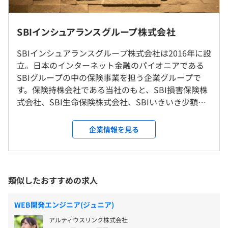
所定労働時間：7時間45分
ステム統括部は、少額短期保険事業者6社を配下に抱えて
休憩時間：休憩時間：60分
おり、20代～40代の11名の組織となっています（2025/3
就業場所の変更範囲
SBIインシュアランスグループ株式会社
平均残業時間：20時間/月程度
現在）
＜雇入時＞
●少額短期保険会社のシステム部門の所在地が一か所では
SBIインシュアランスグループ株式会社は2016年に設
東京都港区六本木1-6-1 泉ガーデンタワー16階
ない（大阪・仙台・東京）ことから、定期的な連絡会の開
立。日本のインターネット金融のパイオニアである
＜変更範囲＞
催（オンライン/オフライン）と、グループチャットやプ
SBIグループの中の保険事業を担う企業グループで
会社の定める場所
有給休暇 13日～23日
ロジェクト課題管理システム（Backlog）をベースにして
す。保険持株会社である当社のもと、SBI損害保険株
完全週休2日制（土曜日・日曜日）、国民の祝日、年末年
コミュニケーションをとっています。
式会社、SBI生命保険株式会社、SBIいきいき少額短
始、年次有給休暇、慶弔休暇 他
受動喫煙防止措置に関する事項
期保険株式会社、SBI日本少額短期保険株式会社、
※社内規定・規則による
敷地内禁煙
SBIリスタ少額短期保険株式会社、SBIプリズム少額
企業情報を見る
短期保険株式会社、常口セーフティ少額短期保険株
式会社の事業会社7社が一体となって総合的な保険事
業を展開しています。 少額短期保険市場は独創的で
確定拠出年金（401K）
六本木一丁目駅
魅力的な商品が好評を博し、市場規模は順調に拡大
類似したおすすめの求人
食事補助
駅直結
中です。少額短期保険は商品開発の自由度が高く、小
入社後団体定期保険に加入
規模な組織による柔軟な事業運営が可能な点が特
産休・育休制度取得実績あり
WEB開発エンジニア(ジュニア)
徴。顧客の新しいニーズに素早く対応することに適
GLTD（団体長期障害所得補償保険）制度
アルティウスリンク株式会社
しています。顧客のニーズにより柔軟に応えていくた