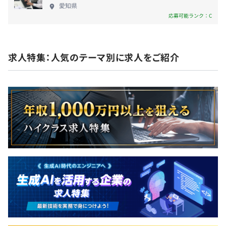
厚生年金：有
愛知県
応募可能ランク：C
雇用保険：有
労災保険：有
求人特集：人気のテーマ別に求人をご紹介
無期雇用
試用期間中（6ヶ月）も労働条件に変更はありません