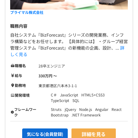
【開発環境】
プライマル株式会社
インフラ：Amazon Web Service（EC2, RDS, S3など）
OS：Windows Server
職務内容
Webサーバ：IIS
自社システム『BizForecast』シリーズの開発業務、インフ
ラ構築などをお任せします。 【具体的には】 ・グループ経営
管理システム『BizForecast』の新機能の企画、設計、...
詳
しく見る
年間目標を設定し、年2回の考課面談を通して振り返り・
職種名
28卒エンジニア
摺り合わせをおこないます。
給与
330万円 〜
キャリアパスも「フルスタックエンジニア」「プロジェク
トマネージャー」の他にも、技術と業務知識を生かした
勤務地
東京都港区六本木3-1-1
「コンサルタント」を目指すことができます！
C＃
JavaScript
HTML5+CSS3
開発環境
TypeScript
SQL
フレームワー
Struts
jQuery
Node.js
Angular
React
ク
Bootstrap
.NET Framework
全社100名(エンジニア、コンサルタント、営業、事務)
そのうちエンジニアは23名で構成しています。
詳細を見る
気になる(会員登録)