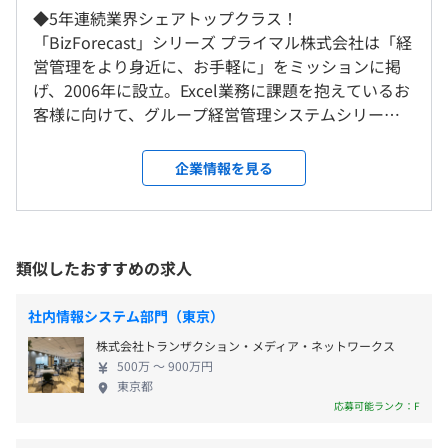
しています。
◆5年連続業界シェアトップクラス！
＜雇入時＞
9：30〜18：00（休憩1時間、実働7.5時間）
「BizForecast」シリーズ プライマル株式会社は「経
東京本社、および自宅
休憩時間：13:00～14:00（60分）※業務に合わせて時間
営管理をより身近に、お手軽に」をミッションに掲
＜変更範囲＞
をずらせます
げ、2006年に設立。Excel業務に課題を抱えているお
会社の定める場所（テレワークを行う場所を含む）
平均残業時間：平均20時間／月
①『BizForecast（ビズフォーキャスト）』：会社や部
客様に向けて、グループ経営管理システムシリーズ
門、店舗・事業所などの拠点、人やモノを単位とするあら
の開発、販売、導入保守をおこなっています。 主力
受動喫煙防止措置に関する事項
ゆる情報の収集や加工・集計、レポーティングに利用可能
パッケージソフト「BizForecast」シリーズは、予算
企業情報を見る
屋内原則禁煙（屋外喫煙室あり）
なプラットフォーム
管理システム部門において、直近でも4年連続シェア
・完全週休2日制（土日祝）
②『DEPOT（デポ）』：BizForecastサポート用WEBサイ
No.1を獲得しております。 今後は、お客様の業務に
・年次有給休暇
ト
合わせてお客様自身がカスタマイズ可能な「経営管
・年末年始休暇
③『各種ツール』：BizForecastをより有効に活用してい
理プラットフォーム」の開発や、業績予測の精度向
類似したおすすめの求人
・フリーバカンス休暇
ただくための、お客様ニーズに応じた様々なツール開発
■東京メトロ南北線「六本木一丁目」駅・ビル直結1分
上に向けたAI技術の活用など、経営管理を更に進化さ
・GW休暇
④ その他、ＳＩ開発実績多数
■東京メトロ銀座線「溜池山王」駅 より徒歩7分
せるサービスの提供を目指すと共に、サービスのグ
・慶弔休暇
社内情報システム部門（東京）
■都営大江戸線・東京メトロ日比谷線「六本木」駅より
ローバル展開も加速していきます。 ◆IT知識だけで
・育児、介護休暇など
徒歩7分
株式会社トランザクション・メディア・ネットワークス
なくとビジネスの視点を持つエンジニアが豊富 プラ
500万 〜 900万円
イマルの強みは「お客様の業務に対する知識と理
東京都
外部研修会社と契約を締結しており、本人が必要とするス
解」と「ユーザー志向なソフトウェア開発」です。
応募可能ランク：F
キル・知識等、好きな研修を選択し受講。
経営管理には欠かせない会計知識を得るために、シ
・交通費（上限5万円／月）
また業務状況・相談により業務時間内に受講可能です。