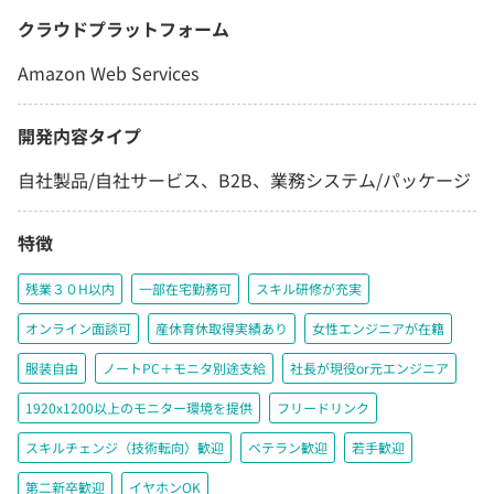
クラウドプラットフォーム
Amazon Web Services
開発内容タイプ
自社製品/自社サービス、B2B、業務システム/パッケージ
特徴
残業３０H以内
一部在宅勤務可
スキル研修が充実
オンライン面談可
産休育休取得実績あり
女性エンジニアが在籍
服装自由
ノートPC＋モニタ別途支給
社長が現役or元エンジニア
1920x1200以上のモニター環境を提供
フリードリンク
スキルチェンジ（技術転向）歓迎
ベテラン歓迎
若手歓迎
第二新卒歓迎
イヤホンOK