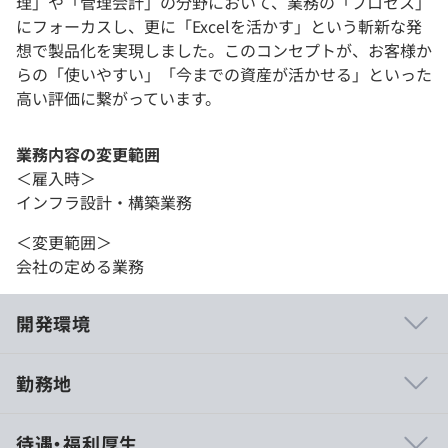
理」や「管理会計」の分野において、業務の「プロセス」
にフォーカスし、更に「Excelを活かす」という斬新な発
想で製品化を実現しました。このコンセプトが、お客様か
らの「使いやすい」「今までの資産が活かせる」といった
高い評価に繋がっています。
業務内容の変更範囲
＜雇入時＞
インフラ設計・構築業務
＜変更範囲＞
会社の定める業務
開発環境
勤務地
◆特徴・強み
待遇・福利厚生
業務アプリケーションの開発が中心となりますが、クラウ