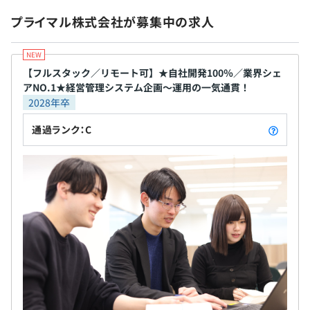
ノートPC1台（OS：Windows 11 Pro、CPU：Core i7、メ
級・中級者向けの動画はもちろん、上級者向けの応
モリ：16GB、SSD：512GB）
プライマル株式会社が募集中の求人
用編や最新の技術を分かりやすく知ることができる
モニタ1台～2台（24インチ～31.5インチ）
無期雇用
動画が充実しています。 ◆さらなる上流を目指せる
※必要に応じて周辺機器を貸与
キャリアパス エンジニアには3つのキャリアパスを用
意しています。プロジェクトの最上流を目指す「プロ
【フルスタック／リモート可】★自社開発100％／業界シェ
アNO.1★経営管理システム企画～運用の一気通貫！
ジェクトマネジャー」、エンジニアを極める「フル
試用期間：3カ月
2028年卒
スタックエンジニア」、業務知識やコミュニケーシ
ョン能力を生かす「コンサルタント」の3つです。あ
通過ランク：C
なたの希望・適性に合うキャリアを歩めるので、や
りがいも大きく自身の成長を楽しむことができます。
果敢にチャレンジする開拓者として、当社で活躍し
Amazon ECS
てくださるエンジニアをお待ちしています！