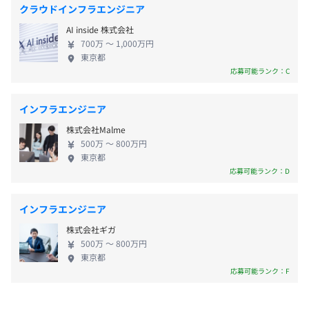
ステム導入を支援するITコンサルタントはもちろ
・資格手当（簿記系資格：月額3,000円～50,000円、情報
クラウドインフラエンジニア
ん、エンジニアでも会計系の有資格者が多数在籍し
系資格：月額5,000円～50,000円）
開発研修：システム開発の基本的な流れ、開発スキル・知
AI inside 株式会社
ています。また、コンサルタントが集めたお客様のニ
・退職金制度
識を学ぶ。
700万 〜 1,000万円
ーズは常にエンジニアにも共有されます。エンジニア
・確定確定拠出年金制度
東京都
AWS研修：AWSの設計や運用管理の知識を学ぶ。
にとっては、開発に必要なスキルを身に着けられる
応募可能ランク：C
製品研修：自社パッケージソフトウェアの詳細や使用方法
だけでなく、様々な分野・職種の幅広い業務知識を
をPCを使用しながら、製品理解を深める。
学べる環境が整っている、ということです。この環境
Office研修：Excel、PowerPointなど、基本的なスキル取
インフラエンジニア
こそが、「ユーザー志向なソフトウェア」を生み出
決算賞与（1月）
得。
株式会社Malme
す源となっています。 ◆入社後の研修も力をいれて
業界研修：ITベンダー主催の各種セミナー・カンファレン
500万 〜 800万円
おります！ ①新入社員研修（新卒向け） 入社後3ヶ
東京都
スへの参加など。
月間ほど、外部研修を受けていただきます。（ビジネ
応募可能ランク：D
スマナー研修、IT基礎研修、開発・プログラミング
◆資格手当・報奨金制度あり
年1回（4月）
言語研修など） 外部研修終了後は、先輩社員による
インフラエンジニア
OJT研修を中心に開発メンバー全員でフォローアップ
株式会社ギガ
します。またメンター制度もありますので、安心して
500万 〜 800万円
業務に取り組むことができます。 ②いつでも受講可
東京都
【作業環境】
社会保険完備（健康保険・厚生年金・雇用保険・労災保
能！動画研修 社員全員がいつでも受講できる「動画
応募可能ランク：F
デスクトップPC1台～2台（OS：Windows 11 Pro、
険）
研修サービス」を契約しています。IT系の知識を学ぶ
CPU：Core i7、メモリ：32GB、SSD：1TB）
動画が充実しており、基礎のおさらいができる初