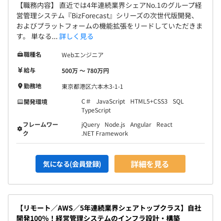
【職務内容】 直近では4年連続業界シェアNo.1のグループ経
営管理システム『BizForecast』シリーズの次世代版開発、
およびプラットフォームの機能拡張をリードしていただきま
す。 単なる...
詳しく見る
職種名
Webエンジニア
給与
500万 〜 780万円
勤務地
東京都港区六本木3-1-1
C＃
JavaScript
HTML5+CSS3
SQL
開発環境
TypeScript
フレームワー
jQuery
Node.js
Angular
React
ク
.NET Framework
詳細を見る
気になる(会員登録)
【リモート／AWS／5年連続業界シェアトップクラス】自社
開発100％！経営管理システムのインフラ設計・構築