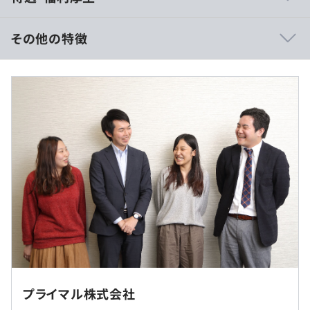
ド環境構築など、インフラ面の知識も得られます。
自社内開発ですので、客先常駐はありません。またお客様
その他の特徴
との接点もあり、SEとしての経験を積むことができます。
■賃金形態：月給制
◆開発部門・チーム環境
週1で各担当の進捗や課題を報告・共有をし、全員で意見
＜600万円〜800万円の場合＞
を出し合いながら開発段階・方向性の確認、検討を行って
■月給：50万円～67万円
います。
■固定残業代：2万3000円～3万2000円（深夜割増分・30
比較的小規模な人数で年齢も若いメンバーが多い為、分か
時間相当）
らない点や気になることがあった際は、他のメンバーや先
※固定残業代は残業がない場合も支給し、超過分は別途支
輩社員に気軽に相談できる環境があります！
給
◆ワークライフバランス
月の平均残業時間は30h未満、新人エンジニアについては
月15ｈ以内となり、仕事とプライベートのバランスを取
っています。仕事が集中した後は休暇を取るなど、メリハ
（※
想定年収
は年収提示額を保証するものではありません）
客先常駐はなし
リを重視する環境です。
プライマル株式会社
働き方としても時差出勤やテレワーク勤務を積極的に活用
就業場所の変更範囲