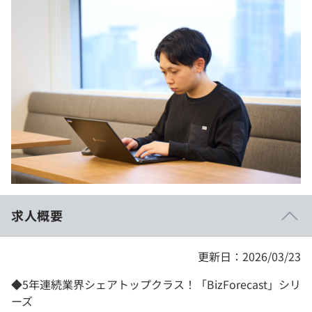
イベント・セミナー
paiza times
再チャレンジ結果一覧
リファレンス
インタビュー
note
就活成功ガイド
プラン
個人向けプラン
法人向けプラン
学校向けプラン
求人概要
契約内容・クーポン
更新日：2026/03/23
◆5年連続業界シェアトップクラス！「BizForecast」シリ
ーズ