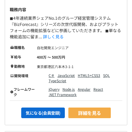
職務内容
◼︎4年連続業界シェアNo.1のグループ経営管理システム
『BizForecast』シリーズの次世代版開発、およびプラット
フォームの機能拡張などに参画していただきます。 ◼︎単なる
機能追加に留ま...
詳しく見る
職種名
自社開発エンジニア
給与
400万 〜 500万円
勤務地
東京都港区六本木3-1-1
C＃
JavaScript
HTML5+CSS3
SQL
開発環境
TypeScript
フレームワー
jQuery
Node.js
Angular
React
ク
.NET Framework
詳細を見る
気になる(会員登録)