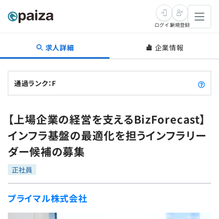
ログイン
新規登録
求人詳細
企業情報
転職・キャリア
未経験転職
求人検索
通過ランク：F
新卒就活
求人検索
インタビュー
【上場企業の経営を支えるBizForecast】
学習
求人検索
インタビュー
転職成功ガイド
インフラ基盤の最適化を担うインフラリー
本選考
スキルチェック
講座一覧
ダー候補の募集
転職成功ガイド
転職エージェント
ゲーム・マンガ
インターン
プログラミング言語
正社員
問題集
メディア
SQL
4択課題
プライマル株式会社
新卒エージェント
paizaとは？
Tech Team Journal
評価結果一覧
ナレッジ