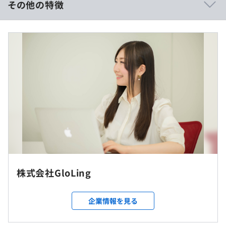
その他の特徴
（SaaS）
・自社サービス（SaaS）
月収：40万円以上
ほか
※経験・能力を考慮の上、当社規定により決定いたしま
す。
《年収400万～500万の事例の場合》
■賃金形態：月給
相談の上、ご希望のマシンを支給いたします。
■賃金の決定方法：当社規定により決定
■月給：約33万〜41万円
■基本給：約22万～28万円
■別途：残業代、交通費、業務に関わる経費
プロジェクトごとに選択、アジャイル、スクラム、ドメイ
※固定残業代制ではありません。残業代は別途全額支給し
ン駆動設計
ます
株式会社GloLing
◎リモート勤務OK（状況により出社いただく可能性がご
企業情報を見る
ざいます。））
（※
想定年収
は年収提示額を保証するものではありません）