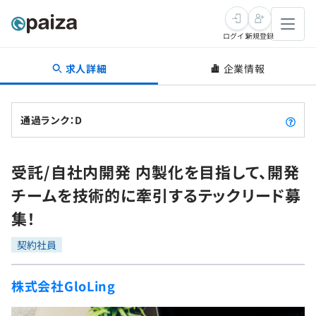
ログイン
新規登録
求人詳細
企業情報
転職・キャリア
未経験転職
求人検索
通過ランク：D
新卒就活
求人検索
インタビュー
受託/自社内開発 内製化を目指して、開発
学習
求人検索
インタビュー
転職成功ガイド
チームを技術的に牽引するテックリード募
本選考
スキルチェック
講座一覧
集！
転職成功ガイド
転職エージェント
ゲーム・マンガ
インターン
プログラミング言語
契約社員
問題集
メディア
SQL
4択課題
株式会社GloLing
新卒エージェント
paizaとは？
Tech Team Journal
評価結果一覧
ナレッジ