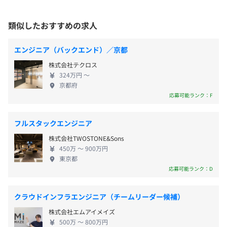
就業場所の変更範囲
＜雇入時＞
類似したおすすめの求人
東京本社、および自宅
9：30～18：30（実働8時間）
＜変更範囲＞
エンジニア（バックエンド）／京都
休憩時間：60分 ※昼食時間は業務の都合により各々の自
会社の定める場所（テレワークをおこなう場所を含む）
主性に任せています
株式会社テクロス
【案件例】
平均残業時間：平均10〜20時間／月
324万円 〜
・サーバ：AWSのEC2、S3 azure
京都府
受動喫煙防止措置に関する事項
・OS：Linux
応募可能ランク：F
従業員に対する受動喫煙対策：敷地内禁煙
・言語：PHP ,JavaScript,HTML5+CSS3 Python
・フレームワーク： jQuery Vue.js
フルスタックエンジニア
《年間休日122日》
・Web Server：Unicorn,Nginx
・完全週休2日制（土・日）
株式会社TWOSTONE&Sons
・DB：MariaDB,MySQL postgreSQL
・祝日
450万 〜 900万円
〈東京本社〉
・バージョン管理：JIRA,GitHub
東京都
・GW休暇
東急目黒線「不動前駅」徒歩4分
応募可能ランク：D
・夏季休暇
JR山手線・都営浅草線「五反田駅」徒歩13分
・年末年始休暇
JR山手線「目黒駅」徒歩11分
クラウドインフラエンジニア（チームリーダー候補）
・有給休暇（高い消化率を実現しています！）
評価は4、5、6月でおこない、昇給・賞与に反映していま
・慶弔休暇
株式会社エムアイメイズ
す。
・産育休制度
500万 〜 800万円
案件の継続率、クライアントからの評価、個人目標の達成