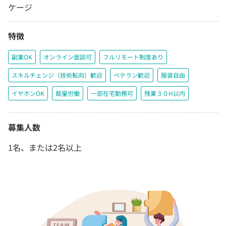
ケージ
特徴
副業OK
オンライン面談可
フルリモート制度あり
スキルチェンジ（技術転向）歓迎
ベテラン歓迎
服装自由
イヤホンOK
裁量労働
一部在宅勤務可
残業３０H以内
募集人数
1名、または2名以上