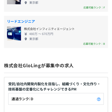
東京都
・介護休暇
率の3点で評価をおこないます。
応募可能ランク：F
・リフレッシュ休暇
など
リードエンジニア
株式会社インフィニティエージェント
20～40代のメンバーを中心に活躍しています。
480万 〜 670万円
東京都
交通費（全額支給）
応募可能ランク：B
賞与：年2回
株式会社GloLingが募集中の求人
受託/自社内開発内製化を目指し、組織づくり・文化作り・
昇給：年1回（4月〜6月）
技術基盤の定番化にもチャレンジできるPM
通過ランク：D