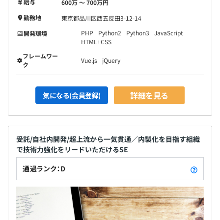
給与
600万 〜 700万円
3カ月（期間中、待遇の変更はありません）
勤務地
東京都品川区西五反田3-12-14
PHP
Python2
Python3
JavaScript
開発環境
HTML+CSS
フレームワー
Vue.js
jQuery
ク
詳細を見る
気になる(会員登録)
受託/自社内開発/超上流から一気貫通／内製化を目指す組織
で技術力強化をリードいただけるSE
通過ランク：D