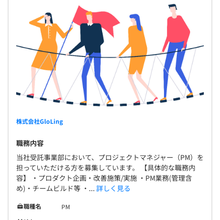
社会保険完備（健康保険・厚生年金加入・雇用保険・労災
保険）
有期雇用
契約更新の有無・契約期間の定め
あり(6カ月（7カ月目から正社員）)
株式会社GloLing
契約更新の判断基準
本人の能力、業務量、業務成績、勤務態度、会社の経営状
職務内容
況により判断
当社受託事業部において、プロジェクトマネジャー（PM）を
担っていただける方を募集しています。 【具体的な職務内
契約更新の上限
容】 ・プロダクト企画・改善施策/実施 ・PM業務(管理含
め)・チームビルド等 ・...
詳しく見る
なし
職種名
PM