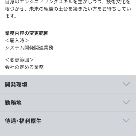
自身のエンジニアリングスキルを生かしつつ、技術文化を
根づかせ、未来の組織の土台を築きたい方をお待ちしてい
ます。
業務内容の変更範囲
＜雇入時＞
システム開発関連業務
＜変更範囲＞
会社の定める業務
開発環境
勤務地
【受託開発事業】
待遇・福利厚生
・某アパレル会社向け業務システム開発（PKG導入）
・教育プラットフォーム開発（SaaS）
・AIによるオンラインテストのリモート監視サービス開発