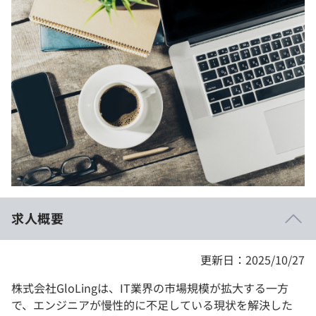
イベント・セミナー
paiza times
再チャレンジ結果一覧
リファレンス
インタビュー
note
就活成功ガイド
プラン
個人向けプラン
法人向けプラン
学校向けプラン
求人概要
契約内容・クーポン
更新日：2025/10/27
株式会社GloLingは、IT業界の市場規模が拡大する一方
で、エンジニアが慢性的に不足している現状を解決した