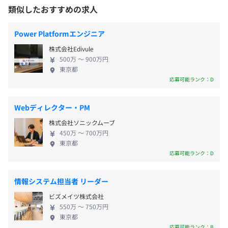
・週休2日制
受動喫煙防止措置に関する事項
実績と信頼を得ており、ソフト・ハード・運用コン
類似したおすすめの求人
・年末年始休暇
敷地内禁煙（喫煙場所あり）
サルティングから保守サポートまで専門SEが一貫し
社員が選んだマシンを会社が承認して購入。ただし、会社
・夏季休暇
て担当しています。開発者としてのスキルだけではな
が半額補助
Power Platformエンジニア
・有給休暇
く、ビジネススキル、マネジメントスキルなど、複
株式会社Edivule
・慶弔休暇
合的にスキルを身に着けられる開発環境で、エンジ
500万 〜 900万円
ニアとしての市場価値を上げていきませんか？
東京都
プロジェクトごとに選択
応募可能ランク：D
通勤交通費
Webディレクター・PM
株式会社ソニックムーブ
450万 〜 700万円
東京都
昇給査定：年1回
応募可能ランク：D
情報システム担当者 リーダー
ビズメイツ株式会社
・健康保険
550万 〜 750万円
・厚生年金
東京都
・雇用保険
主担当がPM的な役割を持って開発を進めていきます。
応募可能ランク：B