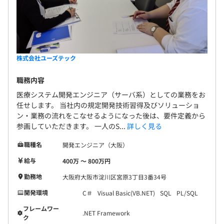
株式会社ユーズテック
職務内容
医療システム開発エンジニア（サーバ系）としての業務をお
任せします。 当社内の規定開発技術習得及びソリューショ
ン・業務の流れをこなせるようになった後は、要件定義から
参画していただきます。 一人のS...
詳しく見る
職種名
開発エンジニア（大阪）
給与
400万 〜 800万円
勤務地
大阪府大阪市淀川区宮原3丁目3番34号
開発環境
C＃
Visual Basic(VB.NET)
SQL
PL/SQL
フレームワー
.NET Framework
ク