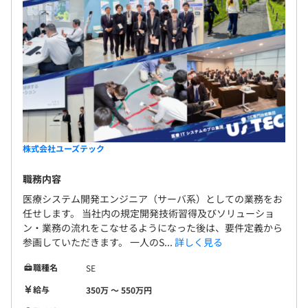
エンジニア22〜23名で構成されています。
平均1～4名で開発をおこなっております。
メインは主担当1名の開発です。
株式会社ユーズテック
1プロジェクトの単位期間は、およそ1カ月です。
職務内容
【主担当制について】
医療システム開発エンジニア（サーバ系）としての業務をお
1人の社員が1プロジェクトの責任者として、お客様の問
任せします。 当社内の規定開発技術習得及びソリューショ
い合わせから設計・開発、導入およびその後の保守まで一
ン・業務の流れをこなせるようになった後は、要件定義から
貫して対応をする「主担当制」という制度を導入していま
参画していただきます。 一人のS...
詳しく見る
す。プロジェクトの大小にかかわらず、必ず複数名がフォ
職種名
SE
ロワーとしてつくのでご安心ください。外注などもあなた
の判断で活用できるため、開発者としてのスキルだけでは
給与
350万 〜 550万円
なく、ビジネススキル、マネジメントスキルなど複合的に