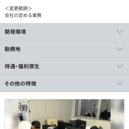
＜変更範囲＞
会社の定める業務
開発環境
勤務地
国内の医療機器メーカーと多く取引をしており、実績があ
待遇・福利厚生
ります。
取引会社一部例：
その他の特徴
◆富士フイルム株式会社
◆富士フイルムメディカル株式会社
■賃金形態：日給月給制（正社員になれば60時間の固定
◆東芝メディカルシステムズ株式会社
残業代を支給）
◆日本光電工業株式会社 及び 各販売会社
■賃金の決定方法：当社規定により決定いたします
◆GE横河メディカルシステム株式会社
■月給：約25万円～43.7万円
・・・・など。
・基本給：約16.6万円～30万円