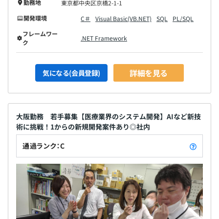
勤務地
東京都中央区京橋2-1-1
スキルを身に着けられる開発環境です。
開発環境
C＃
Visual Basic(VB.NET)
SQL
PL/SQL
フレームワー
.NET Framework
ク
詳細を見る
気になる(会員登録)
大阪勤務 若手募集【医療業界のシステム開発】AIなど新技
術に挑戦！1からの新規開発案件あり◎社内
通過ランク：C