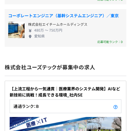
・労災保険
主担当になれば、納期や仕事の進捗も自分で采配すること
が可能です。
コーポレートエンジニア（基幹システムエンジニア）／東京
案件のほとんどが、すでにある当社のソリューションの改
株式会社エイチームホールディングス
造作業のため、医療系の割には手離れがよいです。
480万 〜 750万円
無期雇用
よく似た改造位は過去の改造を参考に開発できるので、開
愛知県
発能率が上がります。
応募可能ランク：D
【開発環境】
原則3カ月
.NET系
株式会社ユーズテックが募集中の求人
※固定残扱いはなし
OS：Windows
言語：VB,C#（当社ソリューションのほとんどがVB,C#で
つくられています）
【上流工程から一気通貫｜医療業界のシステム開発】AIなど
新技術に挑戦！成長できる環境_社内SE
通過ランク：B
自己・他己評価・目標を設定しその達成度合い、売上貢
献、その他さまざまな角度から透明な評価をおこなってい
ます。