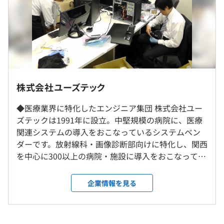
・固定残業代：60時間分、約9万円（超過分は別途支
給）
※その他定額手当は、支給がある場合のみご記載くださ
い
RISソリューション：放射線科に特化した情報管理のシス
テムです。
https://www.ustec.co.jp/service/ris
DICOM画像ソリューション
株式会社ユーズテック
東京事務所での勤務となります。
https://www.ustec.co.jp/service/dicom
（※
想定年収
は年収提示額を保証するものではありません）
大阪、福岡への転勤の可能性もございます。
◆医療業界に特化したエンジニア集団 株式会社ユー
派遣はありません。
ズテックは1991年に設立。中堅規模の病院に、医療
Reportソリューション
トラブル対応除き、客先への常駐もありません。
関連システムの導入をおこなっているシステムベン
https://www.ustec.co.jp/service/report
9：00～18：00（休憩60分）
ダーです。放射線科・画像診断部向けに特化し、関西
就業場所の変更範囲
休憩時間：12:30～13:30（６０分）
を中心に300以上の病院・施設に導入をおこなってい
検診ソリューション
＜雇入時＞
平均残業時間：平均15～25時間／月
ます。問い合わせから要件定義・設計・開発・導入・
https://www.ustec.co.jp/service/kenshin
東京本社、または大阪オフィス
保守まで裁量権を持って取り組む「主担当制」で業
企業情報を見る
＜変更範囲＞
務にあたるのが特徴です。 当社のソリューションを
など自社で開発したソリューション実績が多くあります。
会社の定める場所（テレワークを行う場所を含む）
エンドユーザーにカスタマイズする仕事が主流とな
《年間休日120日》
ります。全国の医療機関様から選ばれる25年以上の