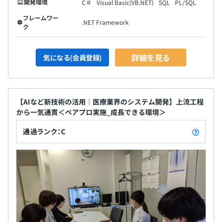
開発環境
C＃
Visual Basic(VB.NET)
SQL
PL/SQL
フレームワー
.NET Framework
ク
詳細を見る
気になる(会員登録)
【AIなど新技術の活用｜医療業界のシステム開発】上流工程
から一気通貫＜ペアプロ実施_成長できる環境＞
通過ランク：C