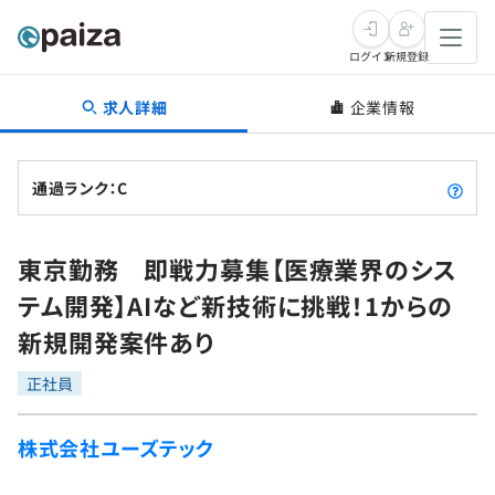
ログイン
新規登録
求人詳細
企業情報
転職・キャリア
未経験転職
求人検索
通過ランク：C
新卒就活
求人検索
インタビュー
東京勤務 即戦力募集【医療業界のシス
学習
求人検索
インタビュー
転職成功ガイド
テム開発】AIなど新技術に挑戦！1からの
本選考
スキルチェック
講座一覧
新規開発案件あり
転職成功ガイド
転職エージェント
ゲーム・マンガ
インターン
プログラミング言語
正社員
問題集
メディア
SQL
4択課題
株式会社ユーズテック
新卒エージェント
paizaとは？
Tech Team Journal
評価結果一覧
ナレッジ