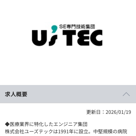
イベント・セミナー
paiza times
再チャレンジ結果一覧
リファレンス
インタビュー
note
就活成功ガイド
プラン
個人向けプラン
法人向けプラン
学校向けプラン
求人概要
契約内容・クーポン
更新日：2026/01/19
◆医療業界に特化したエンジニア集団
株式会社ユーズテックは1991年に設立。中堅規模の病院