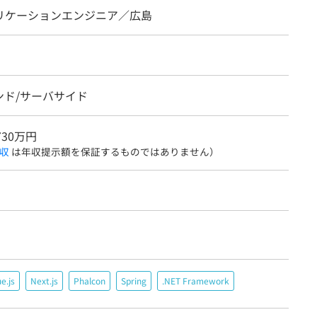
プリケーションエンジニア／広島
ンド/サーバサイド
730万円
収
は年収提示額を保証するものではありません）
e.js
Next.js
Phalcon
Spring
.NET Framework