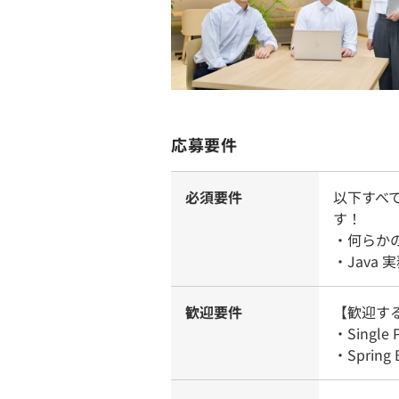
応募要件
必須要件
以下すべ
す！
・何らか
・Java
歓迎要件
【歓迎す
・Singl
・Spri