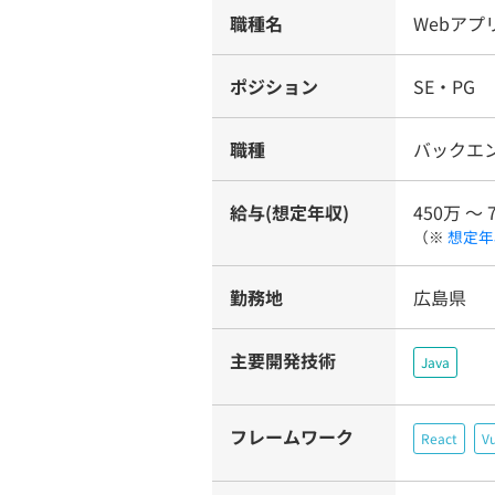
職種名
Webア
ポジション
SE・PG
職種
バックエ
給与(想定年収)
450万 〜 
（※
想定年
勤務地
広島県
主要開発技術
Java
フレームワーク
React
Vu