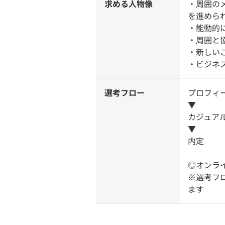
求める人物像
・周囲の
を進めら
・能動的
・周囲と
・新しい
・ビジネ
選考フロー
プロフィ
▼
カジュア
▼
内定
◎オンラ
※選考フ
ます