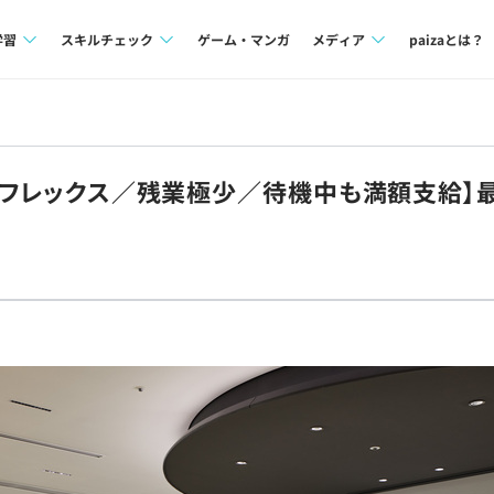
学習
スキルチェック
ゲーム・マンガ
メディア
paizaとは？
講座一覧
プログラミング言語
Tech Team Journal
問題集
SQL
paiza times
可×フレックス／残業極少／待機中も満額支給
4択課題
評価結果一覧
note
ント
ナレッジ
再チャレンジ結果一覧
ミナー
リファレンス
プラン
ド
個人向けプラン
法人向けプラン
学校向けプラン