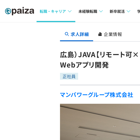
転職・キャリア
未経験転職
新卒就活
求人検索
求人検索
求人検索
求人詳細
企業情報
本選考
インタビュー
インタビュー
インターン
広島）JAVA【リモート
転職成功ガイド
転職成功ガイド
Webアプリ開発
新卒エージェ
転職エージェント
正社員
イベント・セ
マンパワーグループ株式会社
インタビュー
就活成功ガイ