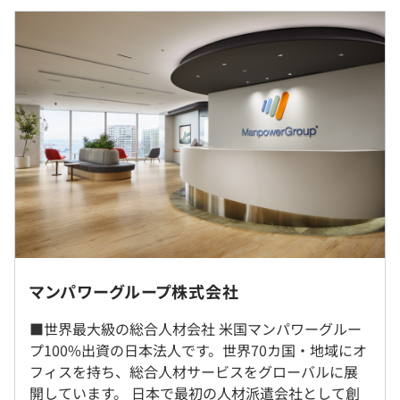
■賃金の決定方法：当社規定により決定いたします
独自のキャリア支援制度があり、サービスラインごとの体
■月給：263,044円～374,184円
系的なキャリアパスに応じてグレードを設定しています。
※上記には、固定残業代：20時間分、35,560円～50,580
現在の自分のレベルや、上位グレードを目指すために必要
円（超過分は別途支給）を含みます。
なスキルや経験が可視化されるため、具体的に設定した自
身の目標、取り組みの結果が、評価・給与UPにつながる
◎待機期間も給与満額支給
ことを実感できます。
プロジェクトの間に待機期間が発生する場合でも、給与は
満額支給します。
■エンジニアの上司による成長支援
◎MVP制度あり
年に4回、上司との面談にて、年初に設定した目標に対す
年間でめざましい成長・成果を達成した社員のなかから報
る進捗状況の確認やその振り返りを行います。
酬を伴う表彰制度があります。
「給与やグレードを上げるために、どのような成果や行動
が必要か」などのアドバイスや研修を得ながら、
＜モデル年収＞
目標達成やさらなる成長を目指していきます。
マンパワーグループ株式会社
600万円／リーダー（32歳）
■社内もしくはお客さま先での勤務となります。
800万円／マネジャー（40歳）
■リモート勤務可。（月数回の出社あり）
■世界最大級の総合人材会社 米国マンパワーグルー
1000万円／スペシャリスト（43歳）
■以下の拠点でも募集をおこなっています！
プ100%出資の日本法人です。世界70カ国・地域にオ
・札幌オフィス：北海道札幌市中央区北三条西 4-1-1 日本
フィスを持ち、総合人材サービスをグローバルに展
生命札幌ビル 15F
開しています。 日本で最初の人材派遣会社として創