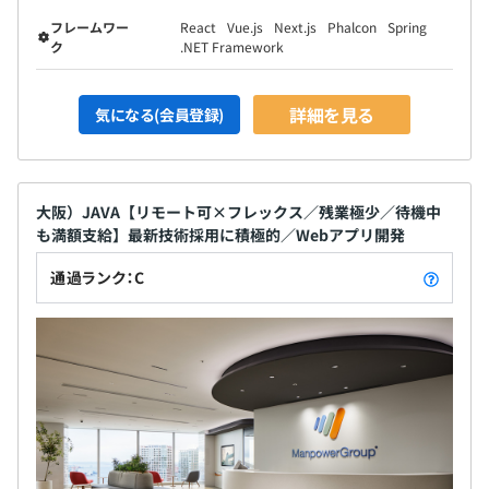
フレームワー
React
Vue.js
Next.js
Phalcon
Spring
ク
.NET Framework
詳細を見る
気になる(会員登録)
大阪）JAVA【リモート可×フレックス／残業極少／待機中
も満額支給】最新技術採用に積極的／Webアプリ開発
通過ランク：C