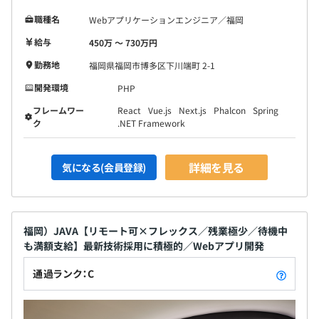
職種名
Webアプリケーションエンジニア／福岡
給与
450万 〜 730万円
勤務地
福岡県福岡市博多区下川端町 2-1
開発環境
PHP
フレームワー
React
Vue.js
Next.js
Phalcon
Spring
ク
.NET Framework
詳細を見る
気になる(会員登録)
福岡）JAVA【リモート可×フレックス／残業極少／待機中
も満額支給】最新技術採用に積極的／Webアプリ開発
通過ランク：C