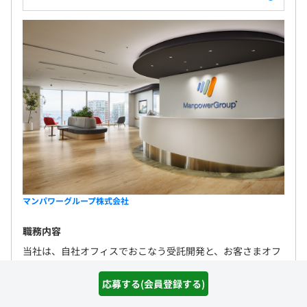
マンパワーグループ株式会社
職務内容
当社は、自社オフィスでおこなう受託開発と、お客さまオフ
ィスへ常駐するSESのどちらにも力を入れています。 PG、
SE、PL、PMO、PMなど幅広く活躍できる案件が揃っていま
応募する(会員登録する)
すので、希望やスキ...
詳しく見る