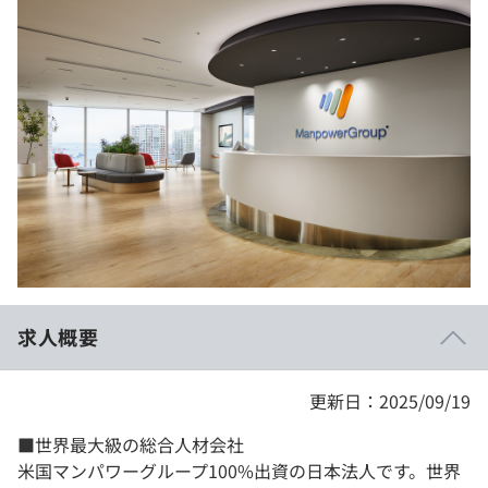
イベント・セミナー
paiza times
再チャレンジ結果一覧
リファレンス
インタビュー
note
就活成功ガイド
プラン
個人向けプラン
法人向けプラン
学校向けプラン
求人概要
契約内容・クーポン
更新日：2025/09/19
■世界最大級の総合人材会社
米国マンパワーグループ100%出資の日本法人です。世界