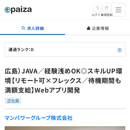
ログイン
新規登録
求人詳細
企業情報
転職・キャリア
未経験転職
求人検索
通過ランク：D
新卒就活
求人検索
インタビュー
広島）JAVA／経験浅めOK◎スキルUP環
学習
求人検索
インタビュー
転職成功ガイド
境【リモート可×フレックス／待機期間も
本選考
スキルチェック
講座一覧
満額支給】Webアプリ開発
転職成功ガイド
転職エージェント
ゲーム・マンガ
インターン
プログラミング言語
正社員
問題集
メディア
SQL
4択課題
マンパワーグループ株式会社
新卒エージェント
paizaとは？
Tech Team Journal
評価結果一覧
ナレッジ