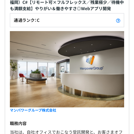
福岡）C#【リモート可×フルフレックス／残業極少／待機中
昇給：年1回
も満額支給】やりがい＆働きやすさ◎Webアプリ開発
※成長・成果に基づく評価により
通過ランク：C
社会保険完備（健康保険・厚生年金加入・雇用保険・労災
保険）
無期雇用
6カ月（期間中、条件などの変更はありません）
マンパワーグループ株式会社
職務内容
当社は、自社オフィスでおこなう受託開発と、お客さまオフ