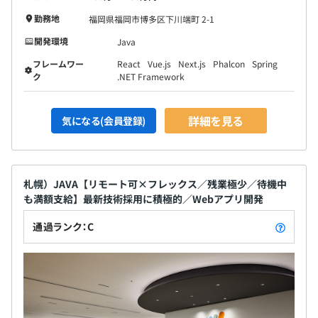
勤務地
福岡県福岡市博多区下川端町 2-1
開発環境
Java
フレームワー
React
Vue.js
Next.js
Phalcon
Spring
ク
.NET Framework
詳細を見る
気になる(会員登録)
札幌）JAVA【リモート可×フレックス／残業極少／待機中
も満額支給】最新技術採用に積極的／Webアプリ開発
通過ランク：C