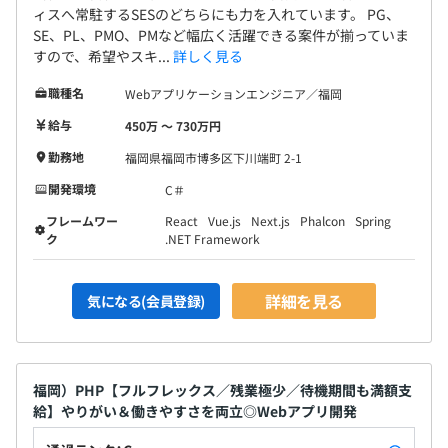
ィスへ常駐するSESのどちらにも力を入れています。 PG、
SE、PL、PMO、PMなど幅広く活躍できる案件が揃っていま
すので、希望やスキ...
詳しく見る
職種名
Webアプリケーションエンジニア／福岡
給与
450万 〜 730万円
勤務地
福岡県福岡市博多区下川端町 2-1
開発環境
C＃
フレームワー
React
Vue.js
Next.js
Phalcon
Spring
ク
.NET Framework
詳細を見る
気になる(会員登録)
福岡）PHP【フルフレックス／残業極少／待機期間も満額支
給】やりがい＆働きやすさを両立◎Webアプリ開発