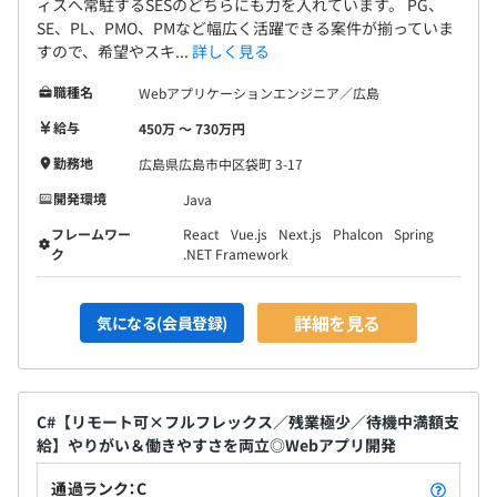
ィスへ常駐するSESのどちらにも力を入れています。 PG、
SE、PL、PMO、PMなど幅広く活躍できる案件が揃っていま
すので、希望やスキ...
詳しく見る
職種名
Webアプリケーションエンジニア／広島
給与
450万 〜 730万円
勤務地
広島県広島市中区袋町 3-17
開発環境
Java
フレームワー
React
Vue.js
Next.js
Phalcon
Spring
ク
.NET Framework
詳細を見る
気になる(会員登録)
C#【リモート可×フルフレックス／残業極少／待機中満額支
給】やりがい＆働きやすさを両立◎Webアプリ開発
通過ランク：C