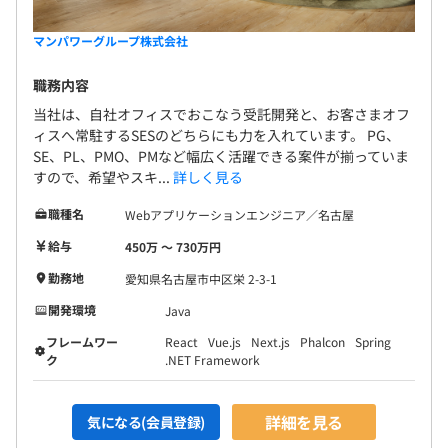
マンパワーグループ株式会社
職務内容
当社は、自社オフィスでおこなう受託開発と、お客さまオフ
ィスへ常駐するSESのどちらにも力を入れています。 PG、
SE、PL、PMO、PMなど幅広く活躍できる案件が揃っていま
すので、希望やスキ...
詳しく見る
職種名
Webアプリケーションエンジニア／名古屋
給与
450万 〜 730万円
勤務地
愛知県名古屋市中区栄 2-3-1
開発環境
Java
フレームワー
React
Vue.js
Next.js
Phalcon
Spring
ク
.NET Framework
詳細を見る
気になる(会員登録)