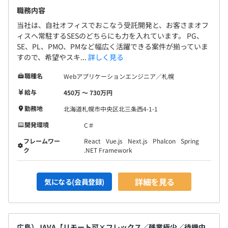
職務内容
当社は、自社オフィスでおこなう受託開発と、お客さまオフ
ィスへ常駐するSESのどちらにも力を入れています。 PG、
SE、PL、PMO、PMなど幅広く活躍できる案件が揃っていま
すので、希望やスキ...
詳しく見る
職種名
Webアプリケーションエンジニア／札幌
給与
450万 〜 730万円
勤務地
北海道札幌市中央区北三条西4-1-1
開発環境
C＃
フレームワー
React
Vue.js
Next.js
Phalcon
Spring
ク
.NET Framework
詳細を見る
気になる(会員登録)
広島）JAVA【リモート可×フレックス／残業極少／待機中