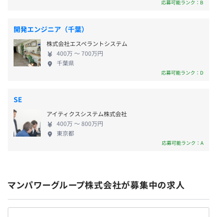
応募可能ランク：B
・年末年始休暇（12／29～1／3）
せたうえで、多種多様な案件から決定します。 「ト
・有給休暇
レンド技術を活用したプロジェクトに参加したい」
・産前／産後休暇
開発エンジニア（千葉）
「上流工程にチャレンジしたい」「マネジメントに
・育児休業、子の看護休暇
株式会社エスペラントシステム
携われる経験を積みたい」など、ぜひ、あなたの希
・介護休業
400万 〜 700万円
望をお聞かせください。「マネジメントではなく現
・積立休暇制度
千葉県
場で活躍し続けたい」といったキャリアの実現も可
応募可能ランク：D
など
能です。 また、当社独自のキャリアグレード制（9段
階）に基づく公平な評価や給与設定、資格取得支援
SE
制度など、エンジニアのスキルアップ・キャリアア
アイティクスシステム株式会社
ップの実現を図る制度で、成長を支援していきます。
交通費支給（当社規定により）
400万 〜 800万円
一緒にベストなキャリアを見つけませんか。 ※プロ
東京都
ジェクトの間に待機期間が発生する場合でも、給与
応募可能ランク：A
は満額支給となります。その間、技術研修などを通じ
た自己研鑽に取り組んでいただきます。
GMVP制度
※年間を通じて活躍したエンジニアを表彰する報酬制度
マンパワーグループ株式会社が募集中の求人