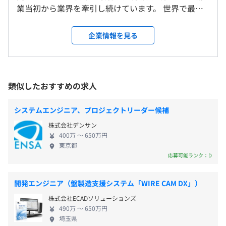
業当初から業界を牽引し続けています。 世界で最も
倫理的な企業の1社に10年以上選出されたり、ダウ・
就業場所の変更範囲
（※
想定年収
は年収提示額を保証するものではありません）
3名～15名で開発をおこなっています。
ジョーンズのDJSIに持続可能な企業のリーダーとし
＜雇入時＞
企業情報を見る
1プロジェクトの単位期間はおよそ6カ月くらいです。
て10年以上連続で選出されるなどの実績があり、企
広島オフィス、および顧客先
業として高い信頼性を誇ります。 ■やりがいと働き
＜変更範囲＞
やすさを両立 請負・SES・派遣と、幅広い形態で案
会社が定める場所（テレワークをおこなう場所を含む）
9：00〜18：00（所定労働時間：8時間）
件に参画できます。常に数年後のキャリア形成を考え
※フレックスタイム制（コアタイムなし）
類似したおすすめの求人
ながら、そのつど自分に合う働き方を選択可能です。
※従事プロジェクトにより就業時間などが異なる場合があ
受動喫煙防止措置に関する事項
働きがいを重視しているため、「チャレンジ性のあ
ります。
従業員に対する受動喫煙対策：敷地内禁煙
システムエンジニア、プロジェクトリーダー候補
る仕事」「成果に対する公正なフィードバック」
休憩時間：12：00〜13：00（60分）
株式会社デンサン
「継続的な成長」を実現できる制度を用意。 ワーク
平均残業時間：平均6.5時間／月（2024年度ITエンジニア
400万 〜 650万円
ライフバランスに重点を置いて働ける環境を提供し
実績）
東京都
つつ、個人のキャリア形成をしっかりサポートして
応募可能ランク：D
いきます。 ■「エンジニアファースト」の考え方 当
社では、「エンジニア一人ひとりに寄り添ったキャ
開発エンジニア（盤製造支援システム「WIRE CAM DX」）
リア支援」という考え方を軸にしています。 アサイ
・完全週休2日制（原則土日※ただし土・日出社の場合は
株式会社ECADソリューションズ
ン先は、現役エンジニア・元エンジニアである上長
平日に振替休日取得）
490万 〜 650万円
と「どんなスキルを身に着けたいか」「数年後、ど
・祝祭日
埼玉県
んなエンジニアになっていたいか」などをすり合わ