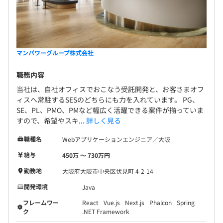
マンパワーグループ株式会社
職務内容
当社は、自社オフィスでおこなう受託開発と、お客さまオフ
ィスへ常駐するSESのどちらにも力を入れています。 PG、
SE、PL、PMO、PMなど幅広く活躍できる案件が揃っていま
すので、希望やスキ...
詳しく見る
職種名
Webアプリケーションエンジニア／大阪
給与
450万 〜 730万円
勤務地
大阪府大阪市中央区伏見町 4-2-14
開発環境
Java
フレームワー
React
Vue.js
Next.js
Phalcon
Spring
ク
.NET Framework