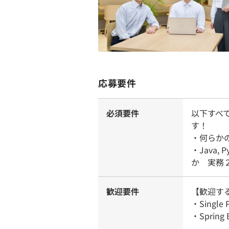
応募要件
必須要件
以下すべ
す！
・何らか
・Java, P
か 実務
歓迎要件
【歓迎す
・Singl
・Spri