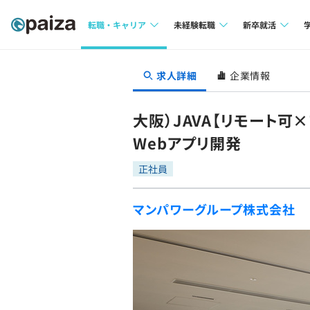
転職・キャリア
未経験転職
新卒就活
求人検索
求人検索
求人検索
求人詳細
企業情報
本選考
インタビュー
インタビュー
インターン
大阪）JAVA【リモート
転職成功ガイド
転職成功ガイド
Webアプリ開発
新卒エージェ
転職エージェント
正社員
イベント・セ
マンパワーグループ株式会社
インタビュー
就活成功ガイ