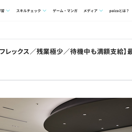
学習
スキルチェック
ゲーム・マンガ
メディア
paizaとは？
講座一覧
プログラミング言語
Tech Team Journal
問題集
SQL
paiza times
可×フレックス／残業極少／待機中も満額支給
4択課題
評価結果一覧
note
ント
ナレッジ
再チャレンジ結果一覧
ミナー
リファレンス
プラン
ド
個人向けプラン
法人向けプラン
学校向けプラン