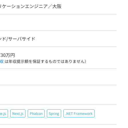
プリケーションエンジニア／大阪
ンド/サーバサイド
730万円
収
は年収提示額を保証するものではありません）
e.js
Next.js
Phalcon
Spring
.NET Framework