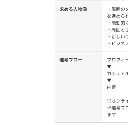
求める人物像
・周囲の
を進めら
・能動的
・周囲と
・新しい
・ビジネ
選考フロー
プロフィ
▼
カジュア
▼
内定
◎オンラ
※選考フ
ます