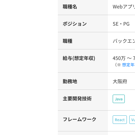
職種名
Webア
ポジション
SE・PG
職種
バックエ
給与(想定年収)
450万 〜 
（※
想定年
勤務地
大阪府
主要開発技術
Java
フレームワーク
React
Vu