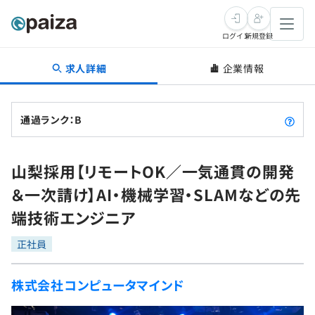
ログイン
新規登録
求人詳細
企業情報
転職・キャリア
未経験転職
求人検索
通過ランク：B
新卒就活
求人検索
インタビュー
山梨採用【リモートOK／一気通貫の開発
学習
求人検索
インタビュー
転職成功ガイド
＆一次請け】AI・機械学習・SLAMなどの先
本選考
スキルチェック
講座一覧
端技術エンジニア
転職成功ガイド
転職エージェント
ゲーム・マンガ
インターン
プログラミング言語
正社員
問題集
メディア
SQL
4択課題
株式会社コンピュータマインド
新卒エージェント
paizaとは？
Tech Team Journal
評価結果一覧
ナレッジ