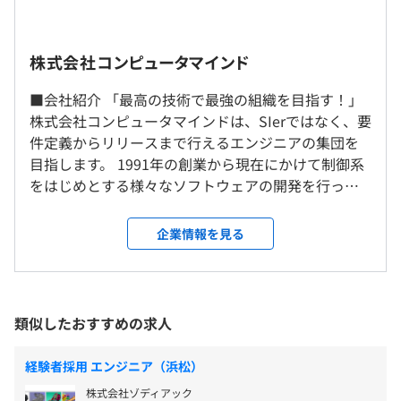
・対象資格：IPA資格(基本情報技術者以上)、統計検定
content/uploads/2025/04/Development_case_collectio
(準一級以上)、ディープラーニング検定、TOEIC(700点以
n.pdf
上)
・研究開発/PoC編：
https://www.compmind.co.jp/wp-
株式会社コンピュータマインド
・金額：例)基本情報技術者：5,000円/月
content/uploads/2025/04/Development_case_collectio
応用情報技術者：10,000円/月
n_rd.pdf
■会社紹介 「最高の技術で最強の組織を目指す！」
統計検定準一級：15,000円/月
※納品の際は数日お客様先にて開発業務が発生します。
株式会社コンピュータマインドは、SIerではなく、要
G検定：2,000円/月
◆AI
※試用期間終了後は月あたりのリモート頻度は基本的に自
件定義からリリースまで行えるエンジニアの集団を
・衛生陶器外観検査自動化
由です。
目指します。 1991年の創業から現在にかけて制御系
・リサイクル選別機開発
※服装はオフィスカジュアルで問題ございません
をはじめとする様々なソフトウェアの開発を行って
・眼底検査装置への先端技術導入
きました。 2014年頃からAI（ディープラーニング）
・漁獲物の画像解析システム構築に関する研究開発
の開発を始め、2018年頃からは3次元点群、SLAM開
就業場所の変更範囲
企業情報を見る
（※
想定年収
は年収提示額を保証するものではありません）
発にも着手しAIとの融合を含め研究開発も行ってお
＜雇入時＞
◆3Dデータ解析
ります。 弊社の最大の特徴はAIの開発とAIを実装し
本社、および自宅
・パレット位置検出
たアプリの開発を弊社内で完結し商品化することが
＜変更範囲＞
・清掃行動サポートシステムの開発
できる点です。 AIの社会実装ができる企業という評
変更なし
8：30～17：30
類似したおすすめの求人
・SLAMによるフォークリフト車両位置推定高精度化
価をいただき、多くの企業様から直接案件をいただ
休憩時間：休憩60分 ※昼食時間は業務の都合により各々
いております。 ■弊社の魅力 ・9割が持ち帰り案件
の自主性に任せています
受動喫煙防止措置に関する事項
経験者採用 エンジニア（浜松）
◆画像処理
のため、自社内で自社のメンバーと開発ができる ・
平均残業時間：平均12.7時間／月
敷地内禁煙（喫煙場所あり）
・建材外観検査用画像処理PoC
株式会社ゾディアック
制御系をはじめとしたさまざまなアプリケーション