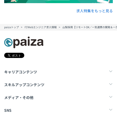
求人特集をもっと見る
paizaトップ
IT/Webエンジニア求人情報
山梨採用【リモートOK／一気通貫の開発＆一次
キャリアコンテンツ
転職・キャリア
未経験転職
新卒就活
スキルアップコンテンツ
学習
スキルチェック
マンガ・ゲーム
メディア・その他
Tech Team Journal
paiza times
note
SNS