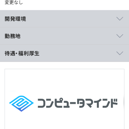
変更なし
開発環境
勤務地
・9割が1次請けの案件で要件定義からリリースまで一気
待遇・福利厚生
通貫で経験ができる
・9割の案件が社内での開発が可能で、コミュニケーショ
ンが活発
・学会への参加を積極的行っており、最新の動向を追うこ
とができる
■賃金形態：月給制
■賃金の決定方法：当社規定により決定
■基本給：260,100(基本給：211,200円、前払割増賃金：
48,900)～
■年収：約420万～600万円
◆開発事例集
■住宅手当：最大20,000円/月
・製品/システム開発編：
■資格報奨金：
https://www.compmind.co.jp/wp-