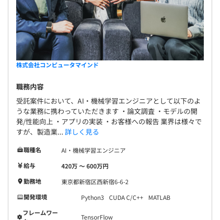
【過去の実施事例】
賞与年／2回（6月・12月）、決算賞与／年1回（9月）
・ベトナム支店開設の研修
※決算賞与は会社の業績が良かった場合に支給される賞与
・IT企業視察研修 in タイ
です。
・IT企業視察研修 in インド
現在のところ、創立年より現在に至るまで毎年決算賞与
・オリジナルクラフトビールを作ろう
株式会社コンピュータマインド
は支給されており、
・社内Wikiを作ろう など
年3回の賞与支給を実践しております。
職務内容
受託案件において、AI・機械学習エンジニアとして以下のよ
うな業務に携わっていただきます ・論文調査 ・モデルの開
相談の上、ご希望のマシンを支給いたします。
発/性能向上 ・アプリの実装 ・お客様への報告 業界は様々で
年1回（4月）
すが、製造業...
詳しく見る
職種名
AI・機械学習エンジニア
給与
420万 〜 600万円
プロジェクトごとに選択、オブジェクト指向、ウォーター
・各種社会保険完備
フォール、アジャイル
勤務地
東京都新宿区西新宿6-6-2
健康保険・厚生年金・雇用保険・労災保険など各種社会保
開発環境
Python3
CUDA C/C++
MATLAB
険を完備しています。
フレームワー
TensorFlow