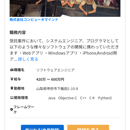
発な職場です
・案件はかならず2人以上で行うため、一人で案件を進め
ていただくことはございません
株式会社コンピュータマインド
職務内容
受託案件において、システムエンジニア、プログラマとして
年に2階人事考課を行います。
以下のような様々なソフトウェアの開発に携わっていただき
以下の内容を評価します。
ます ・Webアプリ ・Windowsアプリ ・iPhone/Android用
・情意考課
ア...
詳しく見る
・成果考課
職種名
ソフトウェアエンジニア
・能力考課
給与
420万 〜 600万円
勤務地
山梨県甲府市下飯田1-10-8
開発環境
Java
Objective-C
C++
C＃
Python3
本社 開発事業本部での勤務となります。所属人数は190
名。エンジニアの平均年齢は34歳です。
フレームワー
ク
ソフトウェア開発セクションが140名、AI/機械学習開発セ
クションが40名、その他管理部に10名の組織体制となり
ます。
詳細を見る
気になる(会員登録)