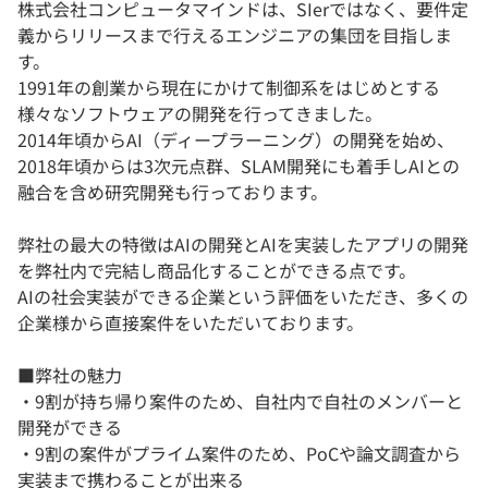
株式会社コンピュータマインドは、SIerではなく、要件定
義からリリースまで行えるエンジニアの集団を目指しま
す。
1991年の創業から現在にかけて制御系をはじめとする
様々なソフトウェアの開発を行ってきました。
2014年頃からAI（ディープラーニング）の開発を始め、
2018年頃からは3次元点群、SLAM開発にも着手しAIとの
融合を含め研究開発も行っております。
弊社の最大の特徴はAIの開発とAIを実装したアプリの開発
を弊社内で完結し商品化することができる点です。
AIの社会実装ができる企業という評価をいただき、多くの
企業様から直接案件をいただいております。
■弊社の魅力
・9割が持ち帰り案件のため、自社内で自社のメンバーと
開発ができる
・9割の案件がプライム案件のため、PoCや論文調査から
実装まで携わることが出来る