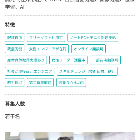
学習、AI
特徴
服装自由
フリーソフト利用可
ノートPC＋モニタ別途支給
裁量労働
女性エンジニアが在籍
オンライン面談可
産休育休取得実績あり
女性リーダー活躍中
一部在宅勤務可
社長が現役or元エンジニア
スキルチェンジ（技術転向）歓迎
若手歓迎
第二新卒歓迎
残業３０H以内
募集人数
若干名