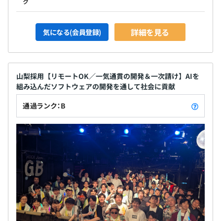
ク
無期雇用
詳細を見る
気になる(会員登録)
Docker
山梨採用【リモートOK／一気通貫の開発＆一次請け】AIを
3カ月
組み込んだソフトウェアの開発を通して社会に貢献
Keras、PyTorch、pandas、scikit-learn、Jupyter
通過ランク：B
Notebook、Matplotlib、NumPy
・部や課を横断した案件が多く、コミュニケーションが活