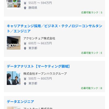
・特定図形検出カメラアプリ開発
553万 〜 594万円
の開発に携われる ・9割の案件がプライム案件のた
静岡県
め、要件定義からリリースまで一気通貫で携わるこ
応募可能ランク：S
◆制御系ソフトウェア開発
とが出来る ・自社で開発したAIの組み込んだアプリ
・完全週休2日制（土・日）
・半導体製造装置/FPD製造装置開発支援
JR中央本線「甲府駅」から徒歩25分
の開発に携われる ・定期的に社員が自発的に勉強会
・祝日
・ペットボトル外観検査装置開発
キャリアチェンジ採用／ビジネス・テクノロジーコンサルタン
を開催している ■働く環境 ・アフターコロナ後も在
ト／エンジニア
・年末年始 他
・カメラ用の交換レンズ制御
宅勤務を推奨しており、多くの社員が在宅勤務をし
※年間休日122日
アクセンチュア株式会社
ております。もちろん出社派の社員は出社しておりま
◆医療系ソフトウェア開発
600万 〜 663万円
す ・Udemyの活用や社内の研修ワーキンググループ
東京都
・患者副作用報告管理システム
による研修など、様々なスキルアップできる機会が
応募可能ランク：E
・医療系物流管理システム(SPDシステム)
ございます ・自社内での開発のため、部や課を超え
・通勤手当
たコミュニケーションが活発で、インドア系サーク
データアナリスト【マーケティング領域】
・残業手当
◆金融系ソフトウェア開発
ル/アウトドア系サークル共に活発です
・家族手当
・市場系取引管理システム
株式会社オープンハウスグループ
・住宅手当
・金融商品の業務支援システム(Murex)
500万 〜 800万円
東京都
・資格取得手当
応募可能ランク：B
・共済会制度（慶弔・結婚祝い金）
ほか多数。
◆財形貯蓄・退職金
データエンジニア
財形貯蓄で将来に備えた計画的な貯蓄が行えます。また、
アットホーム株式会社