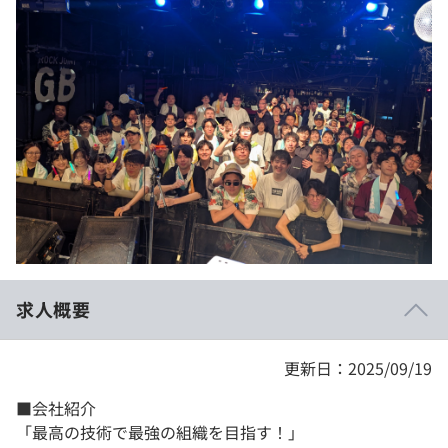
イベント・セミナー
paiza times
再チャレンジ結果一覧
リファレンス
インタビュー
note
就活成功ガイド
プラン
個人向けプラン
法人向けプラン
学校向けプラン
求人概要
契約内容・クーポン
更新日：2025/09/19
■会社紹介
「最高の技術で最強の組織を目指す！」