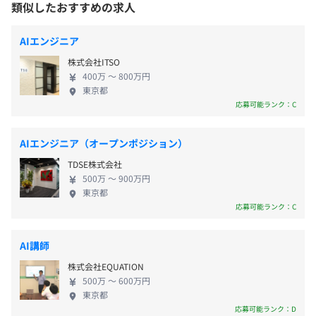
類似したおすすめの求人
・ 完全週休2日制（土日）
・ 祝日、夏季休暇、冬季休暇
※諸手当に記載の通り
・ 有給休暇（入社後6ヶ月後から10日付与）
AIエンジニア
・ 産前産後 / 育児休暇あり
▍アクセス
株式会社ITSO
都営新宿線「小川町」より徒歩2分
400万 〜 800万円
東京都
東京メトロ丸ノ内線「淡路町」より徒歩3分
社用PC・社用携帯貸与の支給可
応募可能ランク：C
JR山手線「秋葉原」より徒歩5分
▍待遇・福利厚生
JR中央線「御茶ノ水」徒歩5分
・ 給与改定年2回
AIエンジニア（オープンポジション）
・ 賞与年2回（業績連動）
プロジェクトごとに選択、ウォーターフォール、アジャイ
TDSE株式会社
・ 通勤手当（上限3万円）
ル、スクラム、ペアプロ、テスト駆動開発、チケット駆動
500万 〜 900万円
・ 社会保険完備
東京都
開発、プロトタイピング
応募可能ランク：C
・ 書籍購入補助（月3,000円まで）
・ スキルアップ支援制度
・ 健康診断費用負担
AI講師
・社外勉強会参加費補助
株式会社EQUATION
・オンライン学習支援
500万 〜 600万円
・生成AIアカウント利用料補助
東京都
応募可能ランク：D