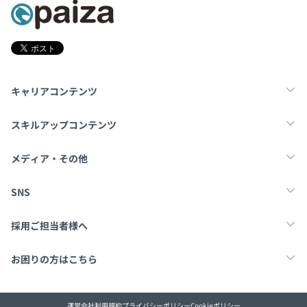
キャリアコンテンツ
転職・キャリア
未経験転職
新卒就活
スキルアップコンテンツ
学習
スキルチェック
マンガ・ゲーム
メディア・その他
Tech Team Journal
paiza times
note
SNS
X
Facebook
採用ご担当者様へ
採用・教育をお考えの企業様へ
中途求人掲載はこちら
お困りの方はこちら
paizaとは？
お問い合わせ・FAQ
運営会社
利用規約
プライバシーポリシー
Cookieポリシー