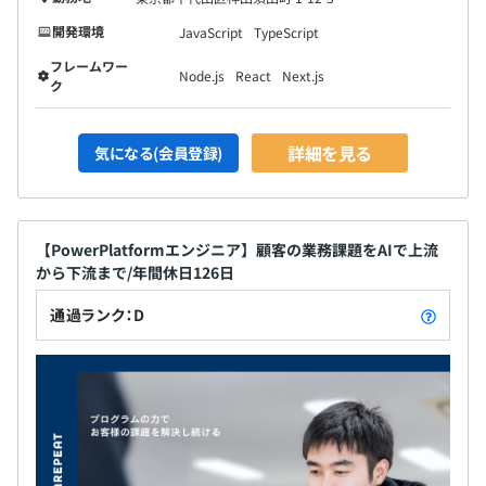
◉人事・経営基盤本部：2名
開発環境
JavaScript
TypeScript
フレームワー
Node.js
React
Next.js
ク
詳細を見る
気になる(会員登録)
【PowerPlatformエンジニア】顧客の業務課題をAIで上流
から下流まで/年間休日126日
通過ランク：D
▍SI事業部マネージャー
¨¨¨¨¨¨¨¨¨¨¨¨¨¨¨¨¨¨¨¨¨¨¨¨¨¨¨¨¨¨¨¨¨¨¨
営業職からIT業界へキャリアチェンジを果たし、システム
エンジニアとしてのキャリアをスタート。
その後、プロジェクトマネージャーとして活躍の場を広
げ、現在は複数案件のマネジメントを担当。