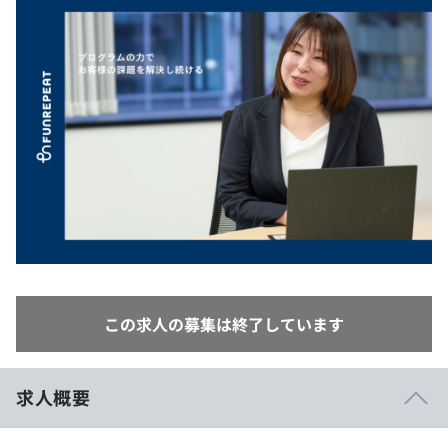
イベント・セミナー
paiza times
再チャレンジ結果一覧
リファレンス
インタビュー
note
就活成功ガイド
プラン
個人向けプラン
法人向けプラン
学校向けプラン
契約内容・クーポン
この求人の募集は終了しています
求人概要