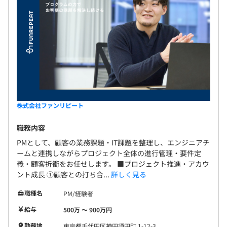
ップ
3カ月（待遇の変更はありません）
・SlackやMTGでナレッジ共有が活発
★スピードを大切にする文化
・「完璧にしてから出す」より「まず形にして改善」
・小さく早く動き、学びを次に活かすことを全員が実践
株式会社ファンリピート
▍教育体制 / 評価制度
◎ 1on1ミーティングで定期的なフィードバック実施
職務内容
◎ 行動規範および成果達成度で評価、半期ごとの見直し
PMとして、顧客の業務課題・IT課題を整理し、エンジニアチ
で明確なキャリアパスを提示
ームと連携しながらプロジェクト全体の進行管理・要件定
義・顧客折衝をお任せします。 ■プロジェクト推進・アカウ
◎ 成長次第で事業部長やCTOなども目指せる
ント成長 ①顧客との打ち合...
詳しく見る
職種名
PM/経験者
給与
500万 〜 900万円
◉戦略・顧客開発本部：4名
◉技術コンサルティング部：14名
勤務地
東京都千代田区神田須田町 1-12-3