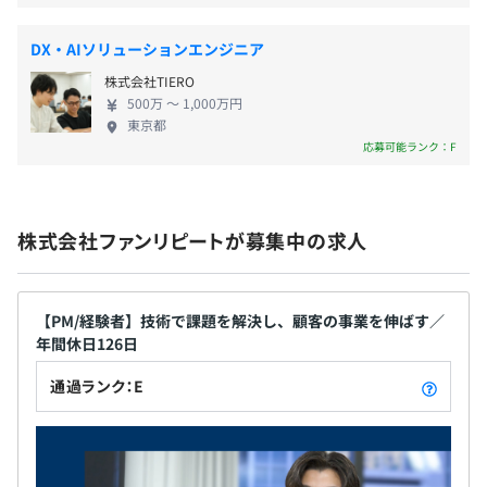
Docker
DX・AIソリューションエンジニア
会社の業績に応じて支給する場合があります。
株式会社TIERO
500万 〜 1,000万円
東京都
応募可能ランク：F
給与改定年2回(半期毎)
▍会社 / チームについて
株式会社ファンリピートが募集中の求人
★議論は前向き／建設的
各種社会保険完備（健康保険、厚生年金保険、雇用保険、
・意見交換が活発で、議論は前向き／建設的
労災保険）
・物腰が柔らかく、相手を否定する空気は一切なし
【PM/経験者】技術で課題を解決し、顧客の事業を伸ばす／
・一方で「自分の考えをしっかり持ち、伝えられる」人
年間休日126日
が多い
通過ランク：E
・議論は熱量があるけど、人当たりは穏やか
無期雇用
★自己研鑽志向
・新しい技術やサービスに敏感で、自主的にキャッチア