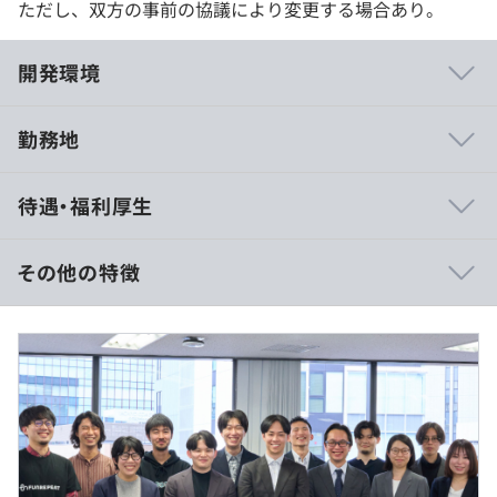
ただし、双方の事前の協議により変更する場合あり。
開発環境
勤務地
▍スピード重視の開発環境
待遇・福利厚生
★ 1週間単位での開発サイクル
★ AI技術を活用した効率的な開発
★ 顧客との密接なフィードバック
その他の特徴
▍充実した育成環境
▍給与内訳
★ 経験豊富なメンターによるサポート
月給：約33.3万〜（固定残業代を含む）※経験・スキルを
★ 実践的なOJT
考慮
★ 定期的な技術共有会
基本給：288,000円～
定額残業等手当：時間外手当20時間分、45,000円～（超
▍フラットな組織文化
過分は別途支給）
★ 年次に関係なく意見が言える