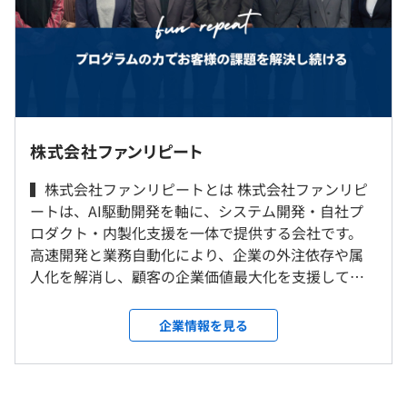
★ 積極的なコミュニケーション
※定額残業等手当は、残業（法定時間内・法定時間外）手
★ チーム全体での成長を重視
当、休日労働手当、深夜労働手当のいずれにも充当できる
ものとする。すべて法定時間外労働（25%割り増しの残
業）に充当した場合は、20時間分に相当。
（一例）
転勤なし
01.教育関連サービスのクライアント
株式会社ファンリピート
新教科書に伴い、塾で扱う教材の一新対応のため依頼
就業場所の変更範囲
いただき「OCR」「問題生成」「問題管理」を開発
（※
想定年収
は年収提示額を保証するものではありません）
▍株式会社ファンリピートとは 株式会社ファンリピ
＜雇入時＞
→AI駆動開発により通常6ヶ月以上かかるプロジェクト
ートは、AI駆動開発を軸に、システム開発・自社プ
原則として上記事業所または自宅。
が2ヶ月で完成！
ロダクト・内製化支援を一体で提供する会社です。
ただし、入社後1週間は上記事業所（出社）。
高速開発と業務自動化により、企業の外注依存や属
＜変更範囲＞
10:00-19:00
02.多角的に事業展開されているシステム会社のクライア
人化を解消し、顧客の企業価値最大化を支援してい
会社が指定する別の場所にて臨時的に就業する場合を除
休憩時間：13:00-14:00（60分）
ント
ます。
き、上記と同じ。
平均残業時間：平均10-20時間／月
開発スピード向上のため依頼いただき「契約管理」
ただし、双方の事前の協議により変更する場合あり。
企業情報を見る
「商談管理」などクライアントの成長スピードに合わせて
開発/内製化支援
受動喫煙防止措置に関する事項
▍年間休日126日以上
屋内禁煙（屋内喫煙可能場所あり）