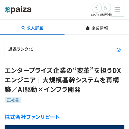
ログイン
新規登録
求人詳細
企業情報
転職・キャリア
未経験転職
求人検索
通過ランク：C
新卒就活
求人検索
インタビュー
エンタープライズ企業の“変革”を担うDX
学習
求人検索
インタビュー
転職成功ガイド
エンジニア｜大規模基幹システムを再構
本選考
スキルチェック
講座一覧
築／AI駆動×インフラ開発
転職成功ガイド
転職エージェント
ゲーム・マンガ
インターン
プログラミング言語
正社員
問題集
メディア
SQL
4択課題
株式会社ファンリピート
新卒エージェント
paizaとは？
Tech Team Journal
評価結果一覧
ナレッジ