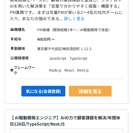
AIを用いた解決策を「言葉で分かりやすく提案・構築する」
PM業務です。 まずは先輩PMが率いる2〜4名の社内チームに
入り、あなたの強みである...
詳しく見る
職種名
PM候補（開発経験1年〜／AI駆動開発で成長）
給与
400万円 〜
勤務地
東京都千代田区神田須田町 1-12-3
開発環境
JavaScript
TypeScript
フレームワー
Node.js
React
Next.js
ク
詳細を見る
気になる(会員登録)
【 AI駆動開発エンジニア】AIの力で顧客課題を解決/年間休
日126日/TypeScript/NextJS