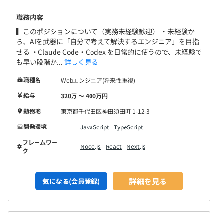
職務内容
▍このポジションについて（実務未経験歓迎） ・未経験か
ら、AIを武器に「自分で考えて解決するエンジニア」を目指
せる ・Claude Code・Codex を日常的に使うので、未経験で
も早い段階か...
詳しく見る
職種名
Webエンジニア(将来性重視)
給与
320万 〜 400万円
勤務地
東京都千代田区神田須田町 1-12-3
開発環境
JavaScript
TypeScript
フレームワー
Node.js
React
Next.js
ク
詳細を見る
気になる(会員登録)