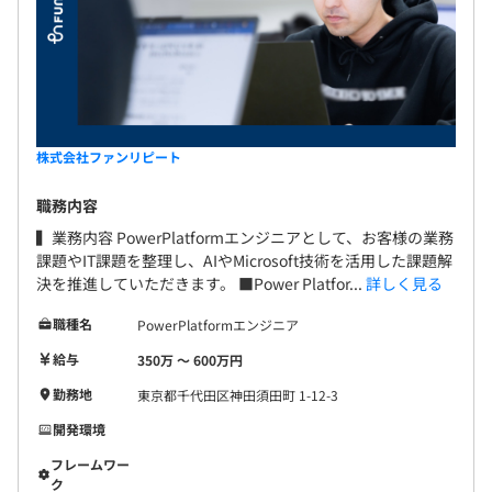
システム開発の統括だけでなく、採用活動や営業業務にも
携わり、幅広い視点でプロジェクトを推進しています。
▍SI事業部リーダー
¨¨¨¨¨¨¨¨¨¨¨¨¨¨¨¨¨¨¨¨¨¨¨¨¨¨¨¨¨¨¨¨¨¨¨
株式会社ファンリピート
専門商社やIT・通信業界での営業事務職を経て、システム
エンジニアにキャリアチェンジ。
職務内容
前職では営業担当者やベンダーとのスムーズなコミュニケ
▍業務内容 PowerPlatformエンジニアとして、お客様の業務
ーションを通じて、タスクを進行。
課題やIT課題を整理し、AIやMicrosoft技術を活用した課題解
現在は、案件に応じて開発業務を担当することもあれば、
決を推進していただきます。 ■Power Platfor...
詳しく見る
顧客折衝を通じたプロジェクトの推進など多岐にわたる業
務を手がけています。
職種名
PowerPlatformエンジニア
給与
350万 〜 600万円
勤務地
東京都千代田区神田須田町 1-12-3
開発環境
他部署やメンバーと密にコミュニケーションを取りなが
ら、LLMやローコードツールを駆使した高速開発に挑戦し
フレームワー
ています！
ク