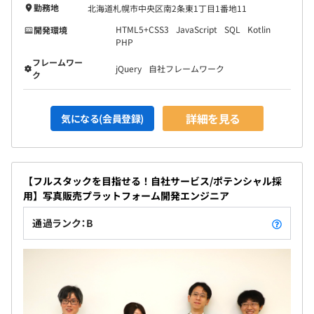
チームと営業側とでどの様な優先順位で開発を行うか、課
勤務地
北海道札幌市中央区南2条東1丁目1番地11
題を解決する最適な機能など検討を重ねた上で開発するチ
HTML5+CSS3
JavaScript
SQL
Kotlin
開発環境
ケットを決定し、各開発担当者に割り振られていきます。
PHP
フレームワー
jQuery
自社フレームワーク
各開発担当者は、仕様確認・設計・工数を確認しながらコ
ク
ーディングに入り、コーディングを終えれば、GitHub 上
で管理者にプルリクを出し、レビューが通ればリリースさ
詳細を見る
気になる(会員登録)
れていきます。
【開発環境】
言語 ：PHP・JavaScript・HTML5+CSS3・
【フルスタックを目指せる！自社サービス/ポテンシャル採
SQL
用】写真販売プラットフォーム開発エンジニア
フレームワーク ：自社フレームワーク・jQuery
通過ランク：B
環境 ：Linux、AlmaLinux、Apache、
PhpStorm
データベース ：PostgreSQL、Microsoft SQL Server
プロジェクト管理：Backlog
ソースコード管理：Git