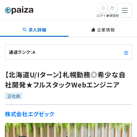
ログイン
新規登録
求人詳細
企業情報
転職・キャリア
未経験転職
求人検索
通過ランク：A
新卒就活
求人検索
インタビュー
【北海道U/Iターン】札幌勤務◎希少な自
学習
求人検索
インタビュー
転職成功ガイド
社開発★フルスタックWebエンジニア
本選考
スキルチェック
講座一覧
転職成功ガイド
転職エージェント
正社員
ゲーム・マンガ
インターン
プログラミング言語
問題集
株式会社エグゼック
メディア
SQL
4択課題
新卒エージェント
paizaとは？
Tech Team Journal
評価結果一覧
ナレッジ