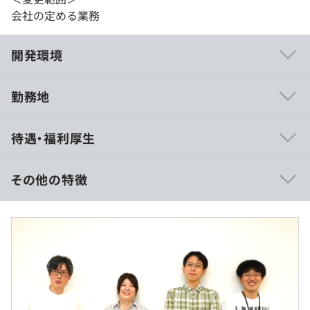
会社の定める業務
開発環境
勤務地
・技術に対する考え方は、まず最新動向はきっちり仕入れ
待遇・福利厚生
よう。仕入れた上で何がいいか考えよう。最も適する技術
を採用しよう。古いか新しいかは関係ない。そんな感じで
す。ただ、今開発に追われていて、やりたくても手をつけ
その他の特徴
られていないことも多く、これらの考えを共有しながら一
緒に仕事ができる方が理想的です。
※年収450万～650万の事例の場合
また、代表の古田がエンジニアということもあり、たまに
■賃金形態：月給制（固定残業代を含む ）
代表といっしょにプログラミングを組んだり、技術ネタで
■賃金の決定方法：経験・能力を考慮して決定いたしま
議論したり、ビジネスという切り口からエンジニアとして
す。
どうサービスを作りあげていくかという議論ができる点な
■基本給：約28.8万～41.7万
どなど、これも当社の特徴の１つかも知れません。
■固定残業代：40時間分、約8.6万～12.4万（超過分は別
途支給）