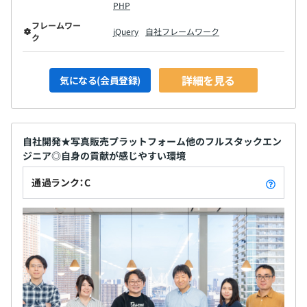
PHP
フレームワー
jQuery
自社フレームワーク
ク
詳細を見る
気になる(会員登録)
自社開発★写真販売プラットフォーム他のフルスタックエン
ジニア◎自身の貢献が感じやすい環境
代表取締役社長
通過ランク：C
大学卒業後、ビジネスアプリ系ソフトハウスにてシステム
エンジニアとして主にERPシステムの開発に従事。
（株）エグゼックを起業後、自社サービス「フォトスト
ア」を1から開発し、以降顧客である写真館の目線で新機
能開発、運用を重ね、現在もプログラマとしてコードを書
き続けている。