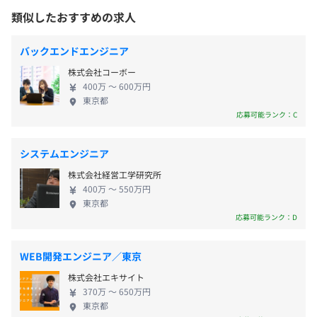
・夏期休暇2日・年末年始休暇日、慶弔休暇
・写真アップ機能：専用のアップローダーで簡単アップロ
りますが、社員一丸となって将来はグローバルにサ
類似したおすすめの求人
・年次有給休暇（入社半年経過後10日～）
ード、すぐに販売をスタート
ービスが提供できるように、そんな会社を目指して
・慶弔休暇
・自社プリント機能：注文の入った写真データを自動的に
「大通」駅
日々仕事に打ち込んでいます。 初めて当社を知って
バックエンドエンジニア
プリント
いただく方に、当社を一言で表すとすれば「コツコ
・セキュリティ対策：ID・パスワード設定機能、不正ダウ
株式会社コーボー
ツ」かと思います。一般的にIT系の会社というと派手
ンロード防止機能
400万 〜 600万円
な印象を持たれる方も多いと思いますが、当社はコ
東京都
・交通費支給（25,000円/月まで）
・写真販売サイトのオリジナルデザインカスタマイズも自
ツコツと堅実に、派手さはありませんが、とにかく
応募可能ランク：C
・役職手当
在
少しでもよいサービスを提供しようという思いでや
・慶弔見舞金制度
・携帯電話・スマートフォンからの閲覧・購入対応
ってきました。 これからは、世界中に自分たちのサ
・親睦会費補助制度
システムエンジニア
ービスを提供するという目標に向け、まずはその足
・技術資格取得奨励金制度
◆『フォトハンズ』（
http://hands-info.phst.jp/
）
株式会社経営工学研究所
場をしっかり固めるために、フォトストアサービス
スタジオ様向けクラウド納品システム。フォトハンズは、
400万 〜 550万円
をよりよいサービスへと成長させ、その先の目標に
東京都
自社ブランドでページを作成でき
向けて、今後も社員一丸となって努めてまいりたい
応募可能ランク：D
納品準備3分、2タップでユーザー様がダウンロードでき
と思っています。
るシステムです。
計画達成時決算賞与有：年1回（7月）
WEB開発エンジニア／東京
◆『アルバムスクラム』（
http://album-info.phst.jp/
）
株式会社エキサイト
写真館さま、アルバム会社さま、学校さまなど、卒業アル
370万 〜 650万円
バム制作に関わる方々に向けて開発されたサービスで、IT
東京都
昇給：年2回（7月・1月）