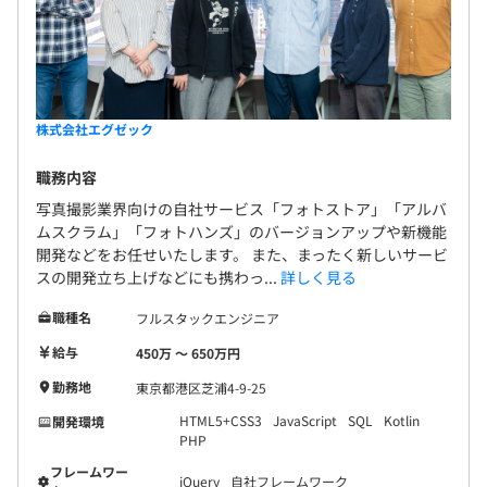
チーム内の役割は大きくプログラマー・デザイナー・イン
フラ・テスターと分けているものの、インフラもみたり、
フロントも書いたり、サーバーも書いたりと、幅広く担当
できます。フルスタックエンジニアを目指す方にはぴった
株式会社エグゼック
りです。
職務内容
写真撮影業界向けの自社サービス「フォトストア」「アルバ
ムスクラム」「フォトハンズ」のバージョンアップや新機能
開発などをお任せいたします。 また、まったく新しいサービ
スの開発立ち上げなどにも携わっ...
詳しく見る
職種名
フルスタックエンジニア
給与
450万 〜 650万円
勤務地
東京都港区芝浦4-9-25
HTML5+CSS3
JavaScript
SQL
Kotlin
開発環境
PHP
フレームワー
jQuery
自社フレームワーク