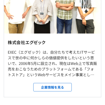
・これからの開発メンバー増強にともない、チームで開発
する体制を整備して、スピーディに短周期で機能改善を回
していくことと考えています。なので、これから当社のエ
ンジニアチームのカタチを作っていくというフェーズなの
で、それを楽しめる方には最適です。
（※
想定年収
は年収提示額を保証するものではありません）
株式会社エグゼック
就業場所の変更範囲
【定時】①9:30～18:30 または②10:30～19:30のいずれか
◆『フォトストア』（
http://info.phst.jp/
）
EXEC（エグゼック）は、自分たちで考えたITサービ
＜雇入時＞
選択制 （休憩60分）
写真館・出張写真業者・イベント撮影業者さま向けインタ
スで世の中に何かしらの価値提供をしたいという思
札幌BASE
休憩時間：休憩60分 ※昼食時間は業務の都合により各々
ーネット写真販売システム。
いで、2006年5月に設立され、現在はWeb上で写真販
＜変更範囲＞
の自主性に任せています
フォトストアは、2007年にリリースをしてから、継続し
売をおこなうためのプラットフォームである「フォ
会社の定める場所
平均残業時間：平均10-20時間／月
てバージョンアップをおこなっており、現在も年に5回〜6
トストア」というWebサービスをメイン事業として
回程度はバージョンアップを繰り返しています。
いる会社です。また、2019年には写真専用クラウド
受動喫煙防止措置に関する事項
・写真販売の基本機能：検索、グループ管理、EC機能な
納品システム「フォトハンズ」を、2020年には卒業
企業情報を見る
従業員に対する受動喫煙対策：あり
ど
アルバム働き方改革システム「アルバムスクラム」
・年間休日124日
対策内容：敷地内禁煙（喫煙場所あり）
・運用管理機能：日々の販売状況やアクセス数の推移など
をそれぞれリリースし、着実に事業を拡大していま
・週休2日制（土曜・日曜）、 祝日
を確認
す。 現在は、40名ほどのまだまだ小さな会社ではあ