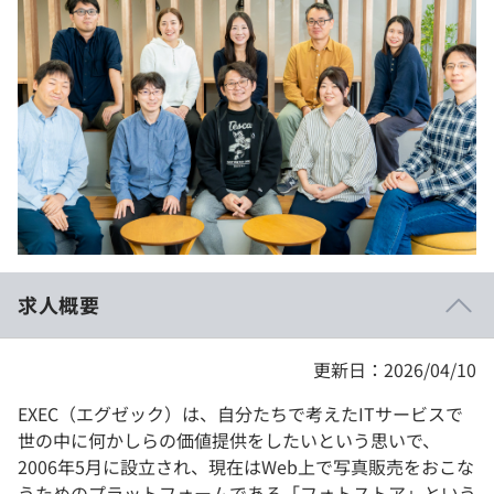
イベント・セミナー
paiza times
再チャレンジ結果一覧
リファレンス
インタビュー
note
就活成功ガイド
プラン
個人向けプラン
法人向けプラン
学校向けプラン
求人概要
契約内容・クーポン
更新日：2026/04/10
EXEC（エグゼック）は、自分たちで考えたITサービスで
世の中に何かしらの価値提供をしたいという思いで、
2006年5月に設立され、現在はWeb上で写真販売をおこな
うためのプラットフォームである「フォトストア」という