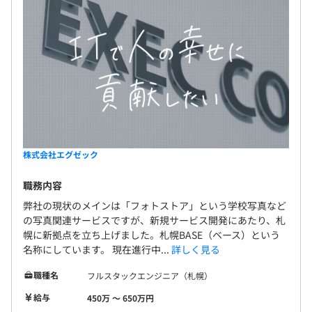
デュアルディスプレイ
アジャイル、スクラム
株式会社エグゼック
職務内容
弊社の現状のメインは「フォトストア」という学校写真など
の写真関連サービスですが、新規サービス開発にあたり、札
幌に新拠点を立ち上げました。札幌BASE（ベース）という
名称にしています。 現在進行中...
詳しく見る
職種名
フルスタックエンジニア（札幌）
開発案件は営業/顧客サポート側から来る要望（顧客の声
給与
450万 〜 650万円
で優先すべきもの）がBacklogでチケット登録され、開発