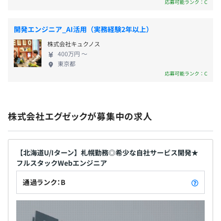
応募可能ランク：C
技術とAI技術を活用して業務を効率化することを目的とし
ています。
業界唯一無二のサービスとして順調に導入が進んでおり、
開発エンジニア_AI活用（実務経験2年以上）
学校の先生の残業削減・学校校務のDX化を支えるサービ
健康保険（関東ITソフトウェア健保） 雇用保険 厚生年金
株式会社キュクノス
スとして全国主要メディアにもよく取り上げられていま
保険 労災保険
400万円 〜
す。
東京都
応募可能ランク：C
無期雇用
・コードレビューの実施
株式会社エグゼックが募集中の求人
・開発部内勉強会の実施
・全社参加の仕様検討会、リリース機能共有会の開催
・言語の経験が不足している方にはオンライン学習ツール
試用期間6カ月
【北海道U/Iターン】札幌勤務◎希少な自社サービス開発★
による研修実施
フルスタックWebエンジニア
・その他、課題毎の開発研究プロジェクトの参加
通過ランク：B
Windows