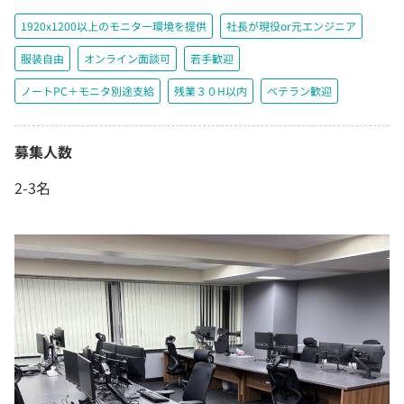
1920x1200以上のモニター環境を提供
社長が現役or元エンジニア
服装自由
オンライン面談可
若手歓迎
ノートPC＋モニタ別途支給
残業３０H以内
ベテラン歓迎
募集人数
2-3名