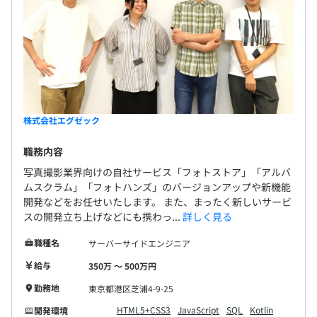
◆自らが得たよりよい手法、知識を先駆者となって積極的
に仲間に広めようとする姿勢、そうした先駆者的に知識の
共有を図ろうとする人を高く評価しています。
◆果敢に攻めた失敗は、必ず成功へのヒントになります。
株式会社エグゼック
仮に三振に終わるのなら、次につながらない見送り三振よ
りも、失敗を恐れず思いきった空振りで三振する、そんな
職務内容
果敢に攻め込んだ失敗を、当社は高く評価します。
写真撮影業界向けの自社サービス「フォトストア」「アルバ
ムスクラム」「フォトハンズ」のバージョンアップや新機能
◆給与改定は年2回です。
開発などをお任せいたします。 また、まったく新しいサービ
スの開発立ち上げなどにも携わっ...
詳しく見る
職種名
サーバーサイドエンジニア
給与
WEBサービス開発部（東京・札幌BASE含む）人数：16名
350万 〜 500万円
（25年9月時点） そのうち札幌オフィス：5名
勤務地
東京都港区芝浦4-9-25
HTML5+CSS3
JavaScript
SQL
Kotlin
開発環境