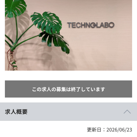
イベント・セミナー
paiza times
再チャレンジ結果一覧
リファレンス
インタビュー
note
就活成功ガイド
プラン
個人向けプラン
法人向けプラン
学校向けプラン
この求人の募集は終了しています
契約内容・クーポン
求人概要
更新日：2026/06/23