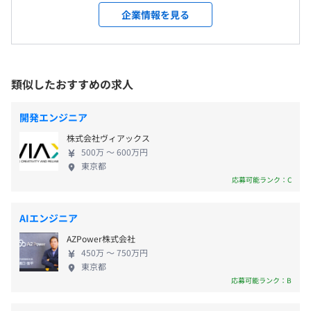
変更なし
す！ お客様と弊社技術者との間で綿密な打合せをお
企業情報を見る
＜標準的な労働時間＞
こない、病院ごとにマッチしたオンリーワンシステ
社内インフラ担当者は現在不在のため、ご入社後は1名で
9:00～18:00 （所定労働時間：8時間0分）
受動喫煙防止措置に関する事項
ムを提供。その結果、お客様からは次期システム更
担当していただく事になります。初めのうちは、システム
休憩時間：60分
従業員に対する受動喫煙対策：あり
新の際にも再び採用いただくなど、リピート率は
部長や導入サポートチームの社員から業務のレクチャーや
時間外労働有無：あり
対策内容：敷地内禁煙／屋内禁煙
90％と高い水準を誇っています。 ＜総稼働施設数
指示を受けながら、業務にあたっていただきます。一通り
類似したおすすめの求人
※顧客先では顧客先での喫煙ルールに従っていただきます
136件（2020年4月現在）＞ ・500床以上：21件 ・
の業務を覚えた後でも、業務内容によって、各関係部署の
＜労働時間区分＞
300床以上499床以下：32件 ・299床以下：53件 ・検
社員と協力して業務を実施していただきます。
開発エンジニア
みなし残業制
査センター、その他：30件 ◆やりがいのある医療シ
株式会社ヴィアックス
休憩1時間（12:00～13:00）
ステム開発でスキルアップ お客様と直接やり取りを
500万 〜 600万円
休憩時間：12:00〜13:00（60分）
する上流工程からプログラミングまで、幅広く活躍
＜本社＞
東京都
平均残業時間：平均20-40時間／月
する機会があります。上流から下流まで自社でおこな
丸の内線／新高円寺駅
応募可能ランク：C
っているため、その中で自らのスキルアップを図り
キャリアを築くことが可能です。 医療の分野は今後
AIエンジニア
高齢化に伴い、ニーズの更なる拡大が見込まれてい
AZPower株式会社
・休日日数124日
ます。広がるマーケットに対してこれまでのご経験を
450万 〜 750万円
・完全週休2日制
生かしながら、「医療×システム」の両軸でキャリ
東京都
・有給休暇10日～20日
アを形成しませんか？
応募可能ランク：B
・祝日、年末年始（12／29～1／3）、慶弔休暇、特別休
暇