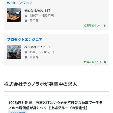
WEBエンジニア
・リフレッシュ休暇
株式会社Aoba-BBT
※初年度は入社日より3日～10日付与します（ただし、試
450万 〜 650万円
用期間中は原則使用不可）
東京都
応募可能ランク：B
プロダクトエンジニア
通勤手当：5万円まで
株式会社アクリート
固定残業手当（役職手当、リーダー手当、開発手当）
450万 〜 600万円
東京都
応募可能ランク：B
賞与／年2回（7月、12月+業績により決算賞与あり）
株式会社テクノラボが募集中の求人
昇給／年1回（6月）
100％自社開発／医療×ITという必要不可欠な領域で一生モ
ノの市場価値が身につく【上場グループの安定性】