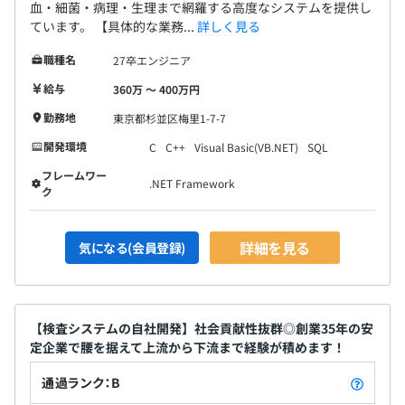
血・細菌・病理・生理まで網羅する高度なシステムを提供し
ています。 【具体的な業務...
詳しく見る
職種名
27卒エンジニア
給与
360万 〜 400万円
勤務地
東京都杉並区梅里1-7-7
開発環境
C
C++
Visual Basic(VB.NET)
SQL
フレームワー
.NET Framework
ク
詳細を見る
気になる(会員登録)
【検査システムの自社開発】社会貢献性抜群◎創業35年の安
定企業で腰を据えて上流から下流まで経験が積めます！
通過ランク：B