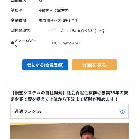
職種名
SE
給与
440万 〜 700万円
勤務地
東京都杉並区梅里1-7-7
開発環境
C＃
Visual Basic(VB.NET)
SQL
フレームワー
.NET Framework
ク
詳細を見る
気になる(会員登録)
【検査システムの自社開発】社会貢献性抜群◎創業35年の安
定企業で腰を据えて上流から下流まで経験が積めます！
通過ランク：A