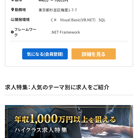
勤務地
東京都杉並区梅里1-7-7
開発環境
C＃
Visual Basic(VB.NET)
SQL
フレームワー
.NET Framework
ク
詳細を見る
気になる(会員登録)
求人特集：人気のテーマ別に求人をご紹介