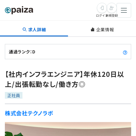
ログイン
新規登録
求人詳細
企業情報
転職・キャリア
未経験転職
求人検索
通過ランク：D
新卒就活
求人検索
インタビュー
【社内インフラエンジニア】年休120日以
学習
求人検索
インタビュー
転職成功ガイド
上/出張転勤なし/働き方◎
本選考
スキルチェック
講座一覧
転職成功ガイド
転職エージェント
正社員
ゲーム・マンガ
インターン
プログラミング言語
問題集
株式会社テクノラボ
メディア
SQL
4択課題
新卒エージェント
paizaとは？
Tech Team Journal
評価結果一覧
ナレッジ