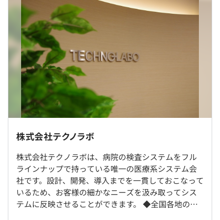
440万円～570万円
月給制 ： 月給 308,000円～
月給￥308,000～ 基本給￥235,000～ 固定残業代￥73,000
～を含む/月
■賞与実績:年2回（平均3ヶ月分）+決算賞与
＜年収例＞
【社内での開発環境】
610万円 月給41万円（32歳）入社9年目
OS：Linux、Windows
671万円 月給42万円（34歳）入社9年目
DB：Sybase、SQL
558万円 月給38万円（39歳）入社3年目
言語：VB.NETまたはC#
※予定年収はあくまでも目安の金額であり、選考を通じて
NW：TCP／IP
上下する可能性があります。
株式会社テクノラボ
※本社勤務となります
※転勤なし
株式会社テクノラボは、病院の検査システムをフル
ラインナップで持っている唯一の医療系システム会
配属予定部署は総務部となる予定です。現在4名（総務担
就業場所の変更範囲
社です。設計、開発、導入までを一貫しておこなって
当1名、人事担当1名、経理担当2名）で構成されていま
＜雇入時＞
いるため、お客様の細かなニーズを汲み取ってシス
（※
想定年収
は年収提示額を保証するものではありません）
す。
東京本社、会社の定める場所
テムに反映させることができます。 ◆全国各地の医
＜変更範囲＞
療機関で、わたしたちのシステムが活躍していま