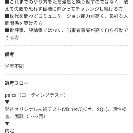
■これまでのやり方をただ漫然と繰り返すのではなく、敢
えて失敗を恐れず目標に向かってチャレンジし続ける方
■世代を問わずコミュニケーション能力が高く、良好な人
間関係を築ける方
■批評家、評論家ではなく、当事者意識が高く自ら行動で
きる方
備考
学歴不問
選考フロー
paiza（コーディングテスト）
▼
弊社オリジナル技術テスト(VB.net/C/C＃、SQL)、適性検
査、面談（1～2回）
▼
内定