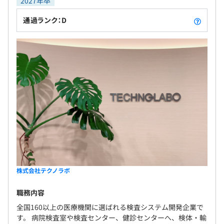
2027年卒
健康保険、厚生年金保険、雇用保険、労災保険
通過ランク：D
無期雇用
3カ月（延長の場合、最長6ヶ月）
株式会社テクノラボ
職務内容
全国160以上の医療機関に選ばれる検査システム開発企業で
す。 病院検査室や検査センター、健診センターへ、検体・輸