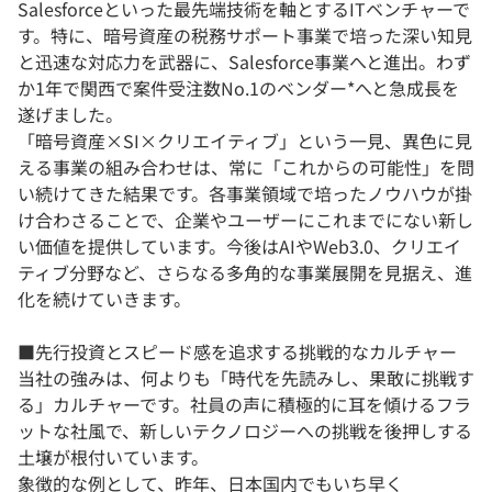
Salesforceといった最先端技術を軸とするITベンチャーで
す。特に、暗号資産の税務サポート事業で培った深い知見
と迅速な対応力を武器に、Salesforce事業へと進出。わず
か1年で関西で案件受注数No.1のベンダー*へと急成長を
遂げました。
「暗号資産×SI×クリエイティブ」という一見、異色に見
える事業の組み合わせは、常に「これからの可能性」を問
い続けてきた結果です。各事業領域で培ったノウハウが掛
け合わさることで、企業やユーザーにこれまでにない新し
い価値を提供しています。今後はAIやWeb3.0、クリエイ
ティブ分野など、さらなる多角的な事業展開を見据え、進
化を続けていきます。
■先行投資とスピード感を追求する挑戦的なカルチャー
当社の強みは、何よりも「時代を先読みし、果敢に挑戦す
る」カルチャーです。社員の声に積極的に耳を傾けるフラ
ットな社風で、新しいテクノロジーへの挑戦を後押しする
土壌が根付いています。
象徴的な例として、昨年、日本国内でもいち早く