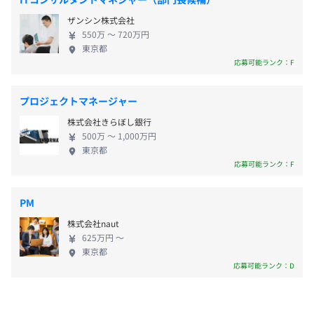
国内でもいち早くSalesforceの提供を開始した生成AI
ザンシン株式会社
プロダクトの導入・検証に着手しました。その結
◎5日以上の連続休暇取得可能
550万 〜 720万円
果、他社に先駆けて「関西で生成AI×Salesforceとい
◎1時間ごとに有給休暇取得可能
東京都
えばコインタックス！」というポジションを確立。
応募可能ランク：F
お客様から厚い信頼と高い評価を獲得し、案件が急
拡大しました。こうした「先行投資」と「スピード
プロジェクトマネージャー
【組織風土】
感」を追求する姿勢こそが、当社の成長を支える最
■通勤手当：会社規定に基づき支給（上限：月額25,000
■柔軟で風通しのよい組織体制
株式会社きらぼし銀行
大の原動力です。 ■即戦力として活躍し、未来を切
円）
500万 〜 1,000万円
平均年齢29歳と若い世代が中心の、部署や役職に関係な
り拓く仲間へ わたしたちは、日々リリースされる新
■残業手当：1分単位で支給
東京都
く意見を自由に発信できる組織です。フルフレックス制度
しい価値や製品にワクワクしながら、Salesforceの世
応募可能ランク：F
■資格取得手当：会社指定の資格を取得した場合、手当を
を導入し、ひとりひとりが自分の意見を尊重して働ける柔
界を共に創造していく仲間を求めています。 今回の
支給
軟な社風です。
募集では、即戦力となるSalesforce開発エンジニアを
PM
求めています。これまでに培ってきた経験とスキルを
【技術スタック】
株式会社naut
存分に発揮し、当社の急成長を加速させる中核メン
▼対応可能製品
625万円 〜
バーとしてご活躍ください。新しい挑戦とキャリア
賞与：年3回
東京都
Sales Cloud／Service Cloud／Account Engagement／
アップのチャンスは無限に広がっています。あなたの
応募可能ランク：D
Experience Cloud／Partner Community／Customer
ジョインを心よりお待ちしています。 *Salesforce社
Community／CRM Analytics／Tableau／Einstein for
調べ。
Sales／Einstein for Service／Data Cloud