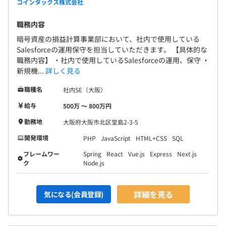
コインタックス株式会社
ように、経験よりも成果を正当に評価するため、早期のキ
ャリアアップを目指せます。
職務内容
暗号資産の損益計算事業部において、社内で使用している
Salesforceの運用保守を担当していただきます。 【具体的な
職務内容】 ・社内で使用しているSalesforceの運用、保守 ・
新規機...
詳しく見る
◼︎全社：75名（業務委託を含む）
◎20代〜30代の若いエンジニア多数活躍中
職種名
社内SE（大阪）
◎中途入社が8.5割以上／男女比6：4
給与
500万 〜 800万円
勤務地
大阪府大阪市北区堂島2-3-5
開発環境
PHP
JavaScript
HTML+CSS
SQL
フレームワー
Spring
React
Vue.js
Express
Next.js
ク
Node.js
詳細を見る
気になる(会員登録)