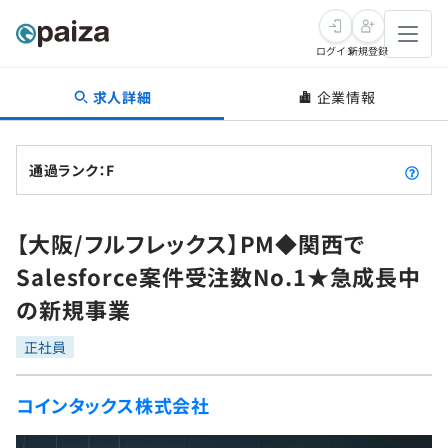
ログイン
新規登録
求人詳細
企業情報
転職・キャリア
未経験転職
求人検索
通過ランク：F
新卒就活
求人検索
インタビュー
【大阪/フルフレックス】PM◆関西で
学習
求人検索
インタビュー
転職成功ガイド
Salesforce案件受注数No.1★急成長中
本選考
スキルチェック
講座一覧
の新規事業
転職成功ガイド
転職エージェント
ゲーム・マンガ
インターン
プログラミング言語
正社員
問題集
メディア
SQL
4択課題
コインタックス株式会社
新卒エージェント
paizaとは？
Tech Team Journal
評価結果一覧
ナレッジ