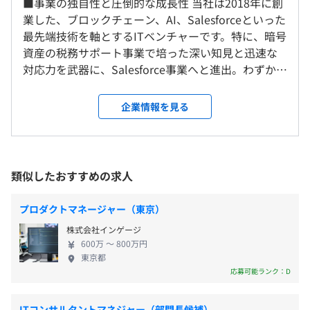
■事業の独自性と圧倒的な成長性 当社は2018年に創
＜雇入時＞
す。その後は実践トレーニングで少しずつ業務に慣れてい
業した、ブロックチェーン、AI、Salesforceといった
大阪本社
標準的な勤務例｜9:00〜18:00
ただき、無理なく成長できる環境です。
最先端技術を軸とするITベンチャーです。特に、暗号
＜変更範囲＞
◎フレックスタイム制（コアタイムなし）
独り立ち後も、困ったことがあればいつでも先輩に相談で
資産の税務サポート事業で培った深い知見と迅速な
会社の定める場所
※8:00～22:00の間で自由に勤務時間を設定可能！
きる体制が整っているので、安心して業務に取り組むこと
対応力を武器に、Salesforce事業へと進出。わずか1
休憩時間：60分
ができます。
年で関西で案件受注数No.1のベンダー*へと急成長を
平均残業時間：平均15時間／月
受動喫煙防止措置に関する事項
遂げました。 「暗号資産×SI×クリエイティブ」と
企業情報を見る
屋内禁煙
いう一見、異色に見える事業の組み合わせは、常に
「これからの可能性」を問い続けてきた結果です。各
入社時にMacBook Air、もしくはProを貸与いたします。
事業領域で培ったノウハウが掛け合わさることで、
【年間休日125日】
企業やユーザーにこれまでにない新しい価値を提供
類似したおすすめの求人
■完全週休2日制（土日祝）
■地下鉄四ツ橋線「西梅田駅」より徒歩5分
しています。今後はAIやWeb3.0、クリエイティブ分
■有給休暇
■JR線「大阪駅」より徒歩8分
野など、さらなる多角的な事業展開を見据え、進化
■年末年始休暇
プロダクトマネージャー（東京）
■JR線「北新地駅」より徒歩5分
を続けていきます。 ■先行投資とスピード感を追求
■夏季休暇
株式会社インゲージ
する挑戦的なカルチャー 当社の強みは、何よりも
■産休・育休
600万 〜 800万円
「時代を先読みし、果敢に挑戦する」カルチャーで
■介護休暇
東京都
す。社員の声に積極的に耳を傾けるフラットな社風
応募可能ランク：D
■特別休暇
Docker
で、新しいテクノロジーへの挑戦を後押しする土壌
■GW休暇
が根付いています。 象徴的な例として、昨年、日本
■生理休暇
ITコンサルタントマネジャー（部門長候補）