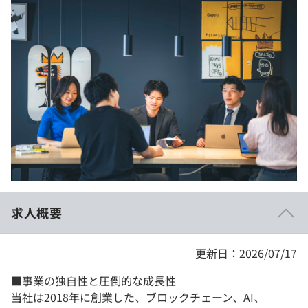
イベント・セミナー
paiza times
再チャレンジ結果一覧
リファレンス
インタビュー
note
就活成功ガイド
プラン
個人向けプラン
法人向けプラン
学校向けプラン
求人概要
契約内容・クーポン
更新日：2026/07/17
■事業の独自性と圧倒的な成長性
当社は2018年に創業した、ブロックチェーン、AI、