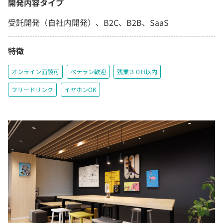
開発内容タイプ
受託開発（自社内開発）、B2C、B2B、SaaS
特徴
オンライン面談可
ベテラン歓迎
残業３０H以内
フリードリンク
イヤホンOK