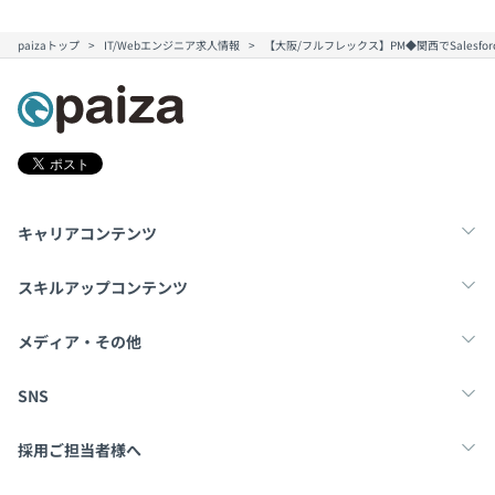
paizaトップ
IT/Webエンジニア求人情報
【大阪/フルフレックス】PM◆関西でSalesfo
キャリアコンテンツ
転職・キャリア
未経験転職
新卒就活
スキルアップコンテンツ
学習
スキルチェック
マンガ・ゲーム
メディア・その他
Tech Team Journal
paiza times
note
SNS
X
Facebook
採用ご担当者様へ