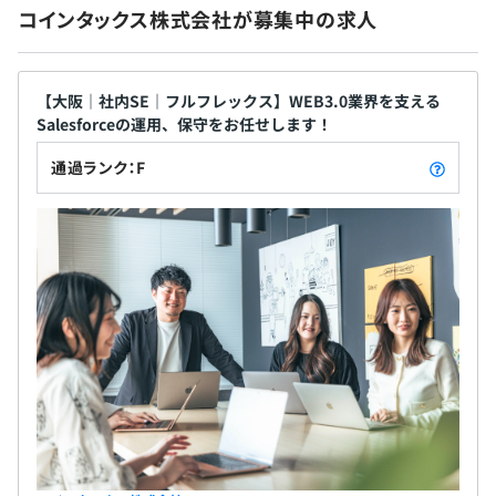
昇給：年3回
コインタックス株式会社が募集中の求人
▼業務で取り扱い実績がある開発言語や技術スタック一覧
Apex／Visualforce／フロントエンド／Datacloud／
HTML／CSS／JavaScript／PHP／SQL／Spring
【大阪｜社内SE｜フルフレックス】WEB3.0業界を支える
社会保険完備（健康保険・厚生年金加入・雇用保険・労災
Framework／Spring Boot／React／Next.js／Vue.js／
Salesforceの運用、保守をお任せします！
保険）
Node.js／Express／AWS／Firebase／Docker／Github
通過ランク：F
Actions／Git／GitHub／VSCode／IntelliJ／Android
Studio／Xcode など
無期雇用
▼対応経験のある業種
製造業／人材紹介／窓口／不動産／SaaS／コンサル／不
用品回収／グローバル企業／介護施設のレンタル／飲食／
コールセンター／空港／資産コンサル／セミナー／ヘルス
6カ月（条件などの変更はありません。給与のみ変更とな
ケア／人材派遣／医療レセプションシステム／シェアオフ
る場合がございます。）
ィス／貸し会議室／抽選式場
入社後わずか3カ月でマネジャーになったメンバーもいる