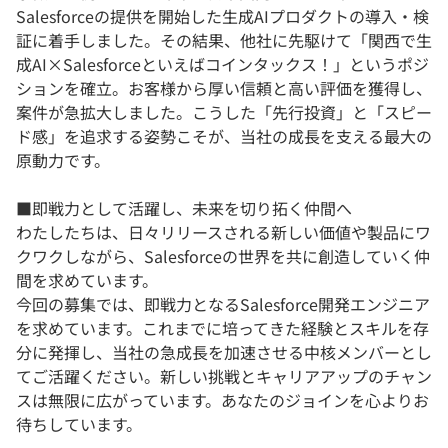
Salesforceの提供を開始した生成AIプロダクトの導入・検
証に着手しました。その結果、他社に先駆けて「関西で生
成AI×Salesforceといえばコインタックス！」というポジ
ションを確立。お客様から厚い信頼と高い評価を獲得し、
案件が急拡大しました。こうした「先行投資」と「スピー
ド感」を追求する姿勢こそが、当社の成長を支える最大の
原動力です。
■即戦力として活躍し、未来を切り拓く仲間へ
わたしたちは、日々リリースされる新しい価値や製品にワ
クワクしながら、Salesforceの世界を共に創造していく仲
間を求めています。
今回の募集では、即戦力となるSalesforce開発エンジニア
を求めています。これまでに培ってきた経験とスキルを存
分に発揮し、当社の急成長を加速させる中核メンバーとし
てご活躍ください。新しい挑戦とキャリアアップのチャン
スは無限に広がっています。あなたのジョインを心よりお
待ちしています。