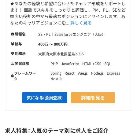
★あなたの経験と希望に合わせたキャリア形成をサポートし
ます！ 面談でスキルをしっかりと評価し、PM、PL、SEなど
幅広い役割の中から最適なポジションにアサインします。あ
なたのキャリアビジョンに沿...
詳しく見る
職種名
SE・PL｜Salesforceエンジニア（大阪）
給与
400万 〜 800万円
勤務地
大阪府大阪市北区堂島2-3-5
開発環境
PHP
JavaScript
HTML+CSS
SQL
フレームワー
Spring
React
Vue.js
Node.js
Express
ク
Next.js
詳細を見る
気になる(会員登録)
求人特集：人気のテーマ別に求人をご紹介