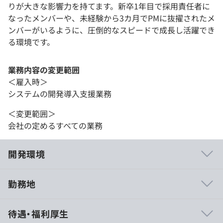
りが大きな影響力を持てます。新卒1年目で採用責任者に
なったメンバーや、未経験から3カ月でPMに抜擢されたメ
ンバーがいるように、圧倒的なスピードで成長し活躍でき
る環境です。
業務内容の変更範囲
＜雇入時＞
システムの開発導入支援業務
＜変更範囲＞
会社の定めるすべての業務
開発環境
勤務地
■ベンチャーならではの急成長できる環境
待遇・福利厚生
当社は、立ち上げからわずか1年で「関西で最も案件に対