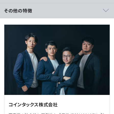
応したSalesforceベンダー」にノミネートされるなど、急
成長を続けています。このスピード感と成長性は、当社の
その他の特徴
大きな特徴であり、多くの案件と向き合いながらキャリア
を築ける最適な環境です。
■月給制
お持ちのご経験やスキル・前職の年収を踏まえた上でご相
■大手企業のプロジェクトに参画
談の上、決定させていただきます。
誰もが知る国内大手企業と多数の取引実績があります。
Salesforceの最上位製品を導入するクライアントのサポー
【モデル年収】
トもおこなっており、大規模かつ最先端のプロジェクトに
・年収1000万円/PM/28歳（月給75万円+賞与年3回）
携わることが可能です。少数精鋭チームで、クライアント
・年収700万円/PL/27歳（月給40万円+賞与年3回）
の課題解決に貢献しています。
・年収800万円/SE兼PL/32歳（月給48万円+賞与年3回）
・年収480万円/SE/29歳（月給30万円+賞与年3回）
■段階的な研修で着実にスキルアップ
入社後、安心してプロジェクトにジョインできるよう、レ
フル出社での勤務となります。
ベルに合わせた段階的な研修をご用意しています。
（※
想定年収
は年収提示額を保証するものではありません）
コインタックス株式会社
まずは座学研修で基礎知識をしっかりと学び、次に
就業場所の変更範囲
Salesforce構築トレーニングで実践的なスキルを習得しま