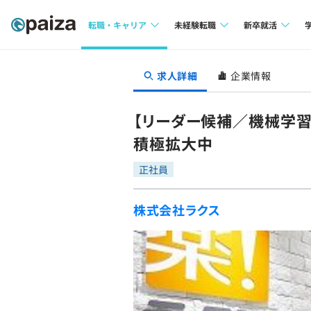
転職・キャリア
未経験転職
新卒就活
求人検索
求人検索
求人検索
求人詳細
企業情報
本選考
インタビュー
インタビュー
インターン
【リーダー候補／機械学習
転職成功ガイド
転職成功ガイド
積極拡大中
新卒エージェ
転職エージェント
正社員
イベント・セ
株式会社ラクス
インタビュー
就活成功ガイ