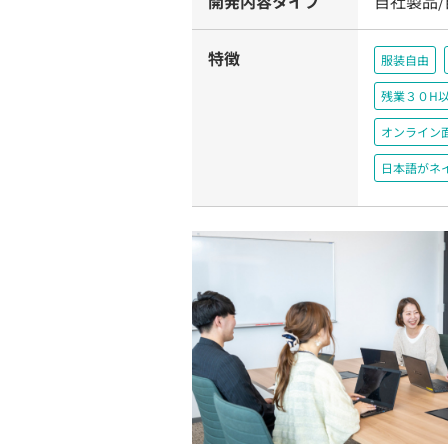
開発内容タイプ
自社製品
特徴
服装自由
残業３０H
オンライン
日本語がネ