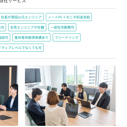
/自社サービス
社長が現役or元エンジニア
ノートPC＋モニタ別途支給
以内
女性エンジニアが在籍
一部在宅勤務可
面談可
産休育休取得実績あり
フリードリンク
イティブレベルでなくても可