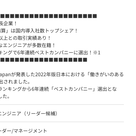
■■■■■■■■■■■■■■■■■■■■
長企業！
楽精算」は国内導入社数トップシェア！
社以上との取引実績あり！
なエンジニアが多数在籍！
キングで6年連続ベストカンパニーに選出！※1
■■■■■■■■■■■■■■■■■■
nstitute Japanが発表した2022年版日本における「働きがいのある
選出されました。
年版ランキングから6年連続「ベストカンパニー」選出とな
した。
エンジニア（リーダー候補）
ーダー/マネージメント