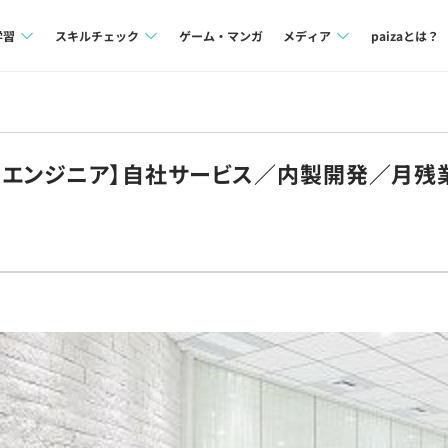
学習
スキルチェック
ゲーム・マンガ
メディア
paizaとは？
講座一覧
プログラミング言語
Tech Team Journal
問題集
SQL
paiza times
エンジニア】自社サービス／内製開発／月残業
4択課題
評価結果一覧
note
ント
ナレッジ
再チャレンジ結果一覧
ミナー
リファレンス
プラン
ド
個人向けプラン
法人向けプラン
学校向けプラン