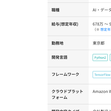
職種
AI・デー
給与(想定年収)
678万 〜 
（※
想定年
勤務地
東京都
開発言語
Python2
フレームワーク
TensorFlow
クラウドプラット
Amazon W
フォーム