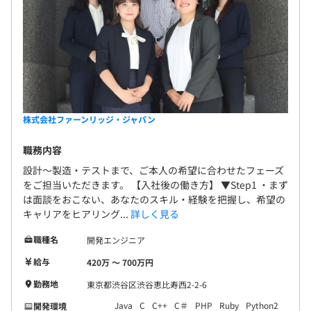
株式会社ファーンリッジ・ジャパン
職務内容
設計～製造・テストまで、ご本人の希望に合わせたフェーズ
をご担当いただきます。 【入社後の働き方】 ▼Step1 ・まず
は面談をおこない、あなたのスキル・経験を把握し、希望の
キャリアをヒアリング...
詳しく見る
職種名
開発エンジニア
給与
420万 〜 700万円
勤務地
東京都渋谷区渋谷恵比寿西2-2-6
Java
C
C++
C＃
PHP
Ruby
Python2
開発環境