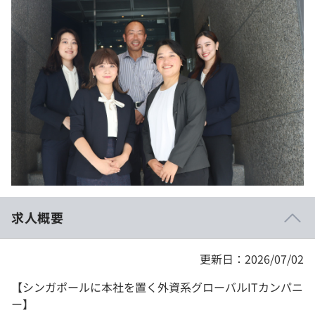
イベント・セミナー
paiza times
再チャレンジ結果一覧
リファレンス
インタビュー
note
就活成功ガイド
プラン
個人向けプラン
法人向けプラン
学校向けプラン
求人概要
契約内容・クーポン
更新日：2026/07/02
【シンガポールに本社を置く外資系グローバルITカンパニ
ー】