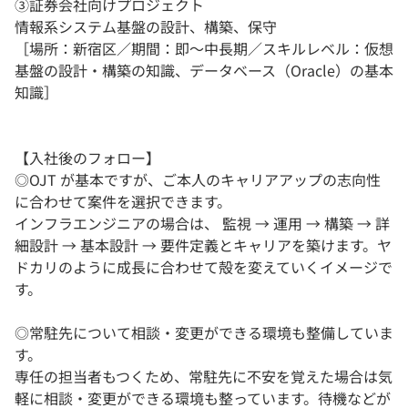
③証券会社向けプロジェクト
情報系システム基盤の設計、構築、保守
［場所：新宿区／期間：即～中長期／スキルレベル：仮想
基盤の設計・構築の知識、データベース（Oracle）の基本
知識］
【入社後のフォロー】
◎OJT が基本ですが、ご本人のキャリアアップの志向性
に合わせて案件を選択できます。
インフラエンジニアの場合は、 監視 → 運用 → 構築 → 詳
細設計 → 基本設計 → 要件定義とキャリアを築けます。ヤ
ドカリのように成長に合わせて殻を変えていくイメージで
す。
◎常駐先について相談・変更ができる環境も整備していま
す。
専任の担当者もつくため、常駐先に不安を覚えた場合は気
軽に相談・変更ができる環境も整っています。待機などが