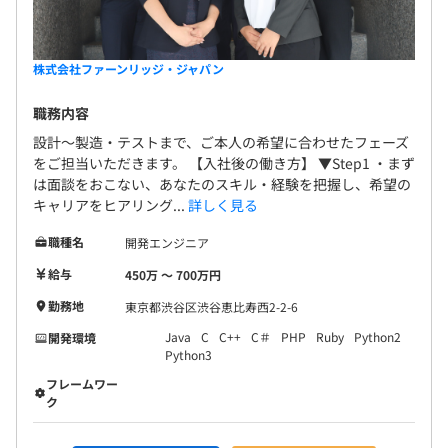
株式会社ファーンリッジ・ジャパン
職務内容
設計～製造・テストまで、ご本人の希望に合わせたフェーズ
をご担当いただきます。 【入社後の働き方】 ▼Step1 ・まず
は面談をおこない、あなたのスキル・経験を把握し、希望の
キャリアをヒアリング...
詳しく見る
職種名
開発エンジニア
給与
450万 〜 700万円
勤務地
東京都渋谷区渋谷恵比寿西2-2-6
Java
C
C++
C＃
PHP
Ruby
Python2
開発環境
Python3
フレームワー
ク