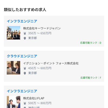
員」の事を指します。なぜ、そのスタイルを貫き通し
本社／東京都、神奈川県、埼玉県、千葉県内のプロジェク
・祝日
ているかというと、取引先重視では、取引先の要望
ト先／自宅
類似したおすすめの求人
・GW
が優先され、エンジニアの要望を100％実現できない
※リモート率：95%（2022年度時点）
・夏季休暇
【開発環境】
からです。 代表の角田は株式会社電通出身であり、
＜変更範囲＞
・年末年始休暇
インフラエンジニア
下記の環境での多彩な案件があります。
電通時代での経験を通して得た、「顧客主義」を重
会社の定める場所（テレワークをおこなう場所を含む）
・慶弔休暇
フェーズ：要件定義、設計、構築、運用、監視
株式会社キーワードジャパン
要視しエンジニアをフルサポートしてきました。 エ
・産前産後休暇
350万 〜 650万円
OS：Linux、Windows、Solaris、AIX、HP-UX
ンジニアを「理解」し、さらに「共鳴」し、全力で
・育児休暇
東京都
受動喫煙防止措置に関する事項
ミドル：JP1、Exchange、VMware、Apache、
支えてきているからこそ、エンジニア主体のスタイ
応募可能ランク：D
・介護休暇
従業員に対する受動喫煙対策：敷地内禁煙（喫煙場所あ
Sendmail、Shell、VBS、AWS、Zabbix、AD、EMC、
ルを実現できています。 会社都合でのプロジェクト
・有給休暇（10〜20日）
り）
CLUSTERPRO
アサインは一切ありません。離職率も低く、勤続年
など
クラウドエンジニア
その他：Cisco、Juniper、BIG-IP、ロードバランサ―、
数10年以上の社員も多数在籍しております。 ワーク
◎5日以上の連休取得もOK！
L2/L3、Firewall、FortiGate、Catalyst、Nexus、Palo
イグニション・ポイント フォース株式会社
ライフバランスを重視した、そんな弊社であなたも
450万 〜 600万円
Alto
是非チャンレンジしてみてください！
東京都
〈本社〉
応募可能ランク：F
JR・東京メトロ日比谷線「恵比寿駅」より徒歩3分
・交通費支給（月上限3万円まで）
・資格手当（特定のIT技術資格の試験を合格時に受検費用
インフラエンジニア
を会社負担／資格例：Oracleなどベンダー資格）
株式会社LIFLAP
・超過分残業代全額支給
500万 〜 800万円
神奈川県