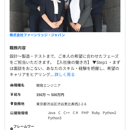
株式会社ファーンリッジ・ジャパン
職務内容
設計～製造・テストまで、ご本人の希望に合わせたフェーズ
をご担当いただきます。 【入社後の働き方】 ▼Step1 ・まず
は面談をおこない、あなたのスキル・経験を把握し、希望の
キャリアをヒアリング...
詳しく見る
職種名
開発エンジニア
給与
350万 〜 500万円
勤務地
東京都渋谷区渋谷恵比寿西2-2-6
Java
C
C++
C＃
PHP
Ruby
Python2
開発環境
Python3
フレームワー