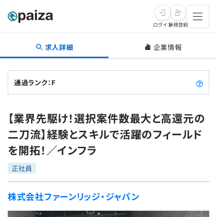
ログイン
新規登録
求人詳細
企業情報
転職・キャリア
未経験転職
求人検索
通過ランク：F
新卒就活
求人検索
インタビュー
【業界先駆け！選択案件数最大と高還元の
学習
求人検索
インタビュー
転職成功ガイド
二刀流】経験とスキルで活躍のフィールド
本選考
スキルチェック
講座一覧
を開拓！／インフラ
転職成功ガイド
転職エージェント
ゲーム・マンガ
インターン
プログラミング言語
正社員
問題集
メディア
SQL
4択課題
株式会社ファーンリッジ・ジャパン
新卒エージェント
paizaとは？
Tech Team Journal
評価結果一覧
ナレッジ