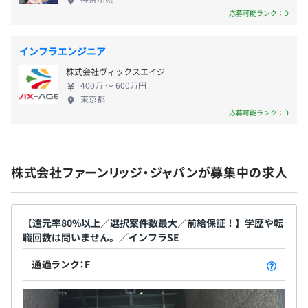
応募可能ランク：D
昇給・昇格：年1回（4月）
インフラエンジニア
※対象：在籍1年以上の方
株式会社ヴィックスエイジ
400万 〜 600万円
東京都
応募可能ランク：D
各種社会保険完備
（雇用保険・労災保険・健康保険・厚生年金保険）
株式会社ファーンリッジ・ジャパンが募集中の求人
無期雇用
【還元率80%以上／選択案件数最大／前給保証！】学歴や転
職回数は問いません。／インフラSE
通過ランク：F