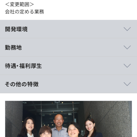
＜変更範囲＞
会社の定める業務
開発環境
勤務地
・資格手当あり
待遇・福利厚生
・特定のIT技術資格の試験を合格した場合、受験費用は会
社が支給します
・書籍購入補助制度
その他の特徴
・無料で英会話レッスンの受講が可能
・外国人講師によるマンツーマンレッスンを会社負担で受
※経験・能力を考慮の上、当社規定により決定。
講できます
※100％前給を保証しますので、ご安心ください
・無料でITのe learning講座を無制限に受講可能
・専門職による外部相談窓口サービス
・各種お祝い金・お悔み金あり
〈モデル月給（目安）〉
・確定拠出年金（401k）制度導入済
・構築レベル：35万～40万円