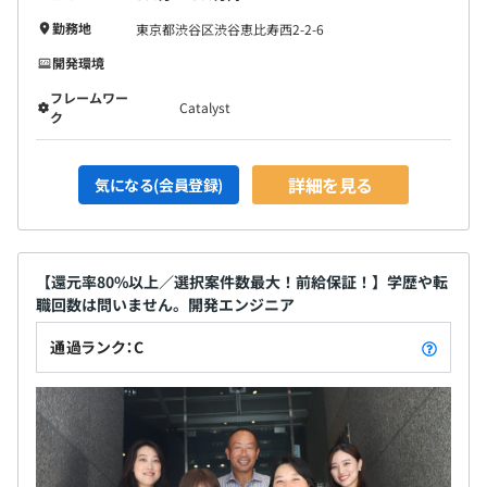
勤務地
東京都渋谷区渋谷恵比寿西2-2-6
開発環境
フレームワー
Catalyst
ク
詳細を見る
気になる(会員登録)
【還元率80%以上／選択案件数最大！前給保証！】学歴や転
職回数は問いません。開発エンジニア
通過ランク：C