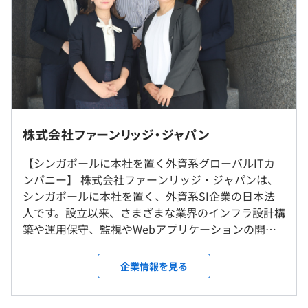
・設計レベル： 35万～50万円
・PMレベル ：40万円以上
相談のうえ、ご希望のマシンを支給します。
（※
想定年収
は年収提示額を保証するものではありません）
株式会社ファーンリッジ・ジャパン
◎社内、もしくはお客さま先（東京都、神奈川県、埼玉
プロジェクトごとに選択
県、千葉県内）での勤務となります。
【シンガポールに本社を置く外資系グローバルITカ
9:00～18:00（実働8時間）
◎リモート勤務可
ンパニー】 株式会社ファーンリッジ・ジャパンは、
※プロジェクトにより変動する場合があります
・2024年度のリモート率95%（ハイブリッド85%：フル
シンガポールに本社を置く、外資系SI企業の日本法
休憩時間：60分
リモ10%：フル出社5%）
人です。設立以来、さまざまな業界のインフラ設計構
平均残業時間：平均5時間以下 ※2025年3月実績
VMware vSphere、Apache Mesos、Zabbix
・面倒な帰社日・社内イベントなし
築や運用保守、監視やWebアプリケーションの開発
◎転居を伴う転勤はありません
まで、幅広く手掛けています。現在までに5000社以
上のクライアントとの取引実績を誇ります。 外資系
企業情報を見る
企業である弊社が拘っているのは、徹底した「顧客
就業場所の変更範囲
《年間休日130日以上》※最大／プロジェクトにより
主義」ということです。弊社でいう「顧客」とは「社
＜雇入時＞
・完全週休2日制（土・日）