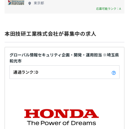
2カ月（期間中、条件の変更はありません）
東京都
き、リーディングカンパニーとして世界を牽引して
応募可能ランク：A
いきます。 ◆パワープロダクツ Hondaは汎用エンジ
ンを搭載した各種作業用の商品を提供してきまし
た。 いまでは全世界販売で年間 600万台を超え、延
本田技研工業株式会社が募集中の求人
べ150ヵ国以上のお客様に累計 1億5000万台以上の商
品をお届けしています。 ◆航空機および航空機エン
ジン 航空機および航空機エンジンの開発は、1986年
の基礎技術を研究する和光センター設立時からのテ
グローバル情報セキュリティ企画・開発・運用担当 ※埼玉県
和光市
ーマであり、創業期からの Hondaの夢でもありまし
た。 HondaJetは、その美しくもユニークな機体設
通過ランク：D
計、革新的な空力・構造技術と高効率エンジンの融
合によって実現した、優れた燃費性能と高い飛行性
能、他社機よりも3割ほど広いキャビン、および静粛
性などが評価され、2017年から5年連続で超小型ビジ
ネスジェット機カテゴリーにおいてデリバリー数1位
※となり、2021年12月には200機目のデリバリーを
達成しました。 ※General Aviation Manufacturers
Association（GAMA）調べ 【働く環境】 Hondaの福