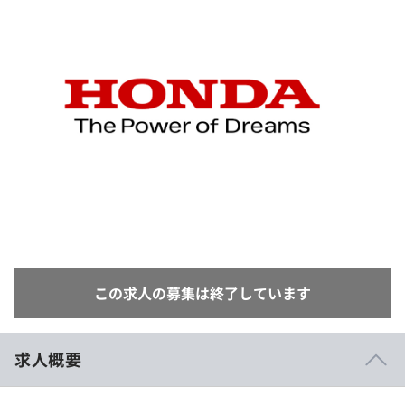
イベント・セミナー
paiza times
再チャレンジ結果一覧
リファレンス
インタビュー
note
就活成功ガイド
プラン
個人向けプラン
法人向けプラン
学校向けプラン
契約内容・クーポン
この求人の募集は終了しています
求人概要