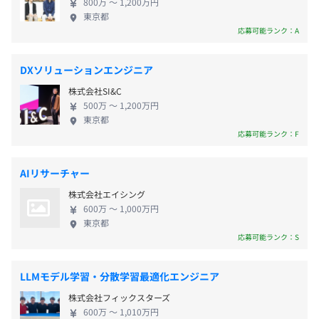
800万 〜 1,200万円
・住宅手当※諸条件有
360」の適用を、2022年に中国で発売する四輪車か
東京都
ら開始します。2030年までに、先進国で販売するす
応募可能ランク：A
べてのモデルへの展開をめざします。 ◆二輪 Honda
のものづくり、そして事業の原点である二輪事業。
DXソリューションエンジニア
「需要のあるところで生産する」という理念のも
昇給：年1回（6月）
株式会社SI&C
と、各国や地域に根づいたものづくりを実践し、累
500万 〜 1,200万円
計4億台以上の二輪車をお客様にお届けしています。
東京都
2021年は新型コロナウイルス感染症の影響を受ける
応募可能ランク：F
も全世界で年間約1,700万台の販売台数となりまし
・社会保険完備（健康保険・厚生年金保険、雇用保険・労
た。 2021年秋以降、日常の扱いやすさと長距離走行
災保険）
AIリサーチャー
の快適さを両立した新型スポーツツアラー
・団体扱保険
株式会社エイシング
「NT1100」を欧州で販売開始し、日本、中国やアジ
600万 〜 1,000万円
アでも販売しています。また、世界的に関心の高まる
東京都
環境問題への対策として、すでに販売している電動
応募可能ランク：S
二輪車「ベンリィ e:」「ジャイロ e:」に加え、屋根
無期雇用
付き電動三輪スクーター「ジャイロ キャノピー e:」
LLMモデル学習・分散学習最適化エンジニア
の販売を開始し、Honda e: ビジネスバイクのライン
株式会社フィックスターズ
ナップを充実させるなど、世界中のお客さまの期待
600万 〜 1,010万円
に応えながら二輪市場の新しい可能性を切りひら