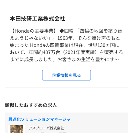
標準労働時間｜8：30～17：30（8時間）
※事業所／職場によりフレックスタイム制適用
【2022年度世界販売実績】
休憩時間：原則60分
全世界累計台数：2,808.9万台
本田技研工業株式会社
平均残業時間：平均30～40時間/月
二輪二輪：1,875.7万台
※リモート勤務可
【Hondaの主要事業】 ◆四輪 「四輪の地図を塗り替
四輪四輪：368.7万台
※国内・海外事業所への異動の可能性があります。
えようじゃないか」。1963年、そんな掛け声のもと
パワープロダクツパワープロダクツ：564.5万台
始まった Hondaの四輪事業は現在、世界130ヵ国に
就業場所の変更範囲
〈年間休日121日〉
おいて、年間約407万台（2021年度実績）を販売する
＜雇入時＞
・平均有休取得日数：18.5日（2022年）
までに成長しました。お客さまの生活を豊かにする
東京、名古屋、大阪、博多
・年次有給休暇：6日～20日/年 ※勤続年数に応じて付
ため、「安心・ストレスフリー」で一人ひとりの自
当社は「自ら手を挙げて自分の意志で動き出そうとしてい
※上記の中で、ご希望勤務地を加味し、勤務地を決定いた
与
由な行動を支援する、Hondaらしい魅力を備えた四
る人を支援し増やしたい」との思いから、全員一律の研修
企業情報を見る
します。
・慶弔休暇（結婚休暇…6日、忌引休暇…1～7日 ※続柄
輪商品・サービスを提供することをめざしています。
体系を見直し、自律的な能力開発を促す施策を進めていま
＜変更範囲＞
に応じて付与）
Honda は、「2050年カーボンニュートラルの実現」
す。
会社の定める場所（テレワークを行う場所を含む）
をめざし、ハイブリッド車や EV（電気自動車）の適
学びに関する情報を、学習プラットフォーム（呼称：
用拡大を進めています。最近では中国において初の
Progress）に一元管理し、従業員はその中から学びたいコ
類似したおすすめの求人
受動喫煙防止措置に関する事項
HondaブランドEVとなる「e:N」（イーエヌ）シリー
ンテンツ（オンライン研修やEラーニング）を選択し研修
屋内禁煙
・通勤手当
ズを、今後 5年間で10車種発売する計画を発表しま
に参加することができます。
最適化ソリューションマネージャ
・リモートワーク手当
した。 また、「2030年交通事故死者ゼロ」をめざ
アスプローバ株式会社
・残業代全額支給
し、全方位安全運転システム「Honda SENSING