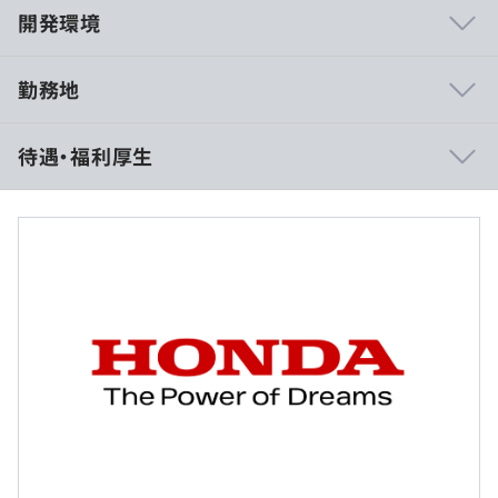
開発環境
勤務地
【職場環境・風土】
待遇・福利厚生
「買う喜び、売る喜び、つくる喜びを世界に広げる」を基
本理念に、Hondaでは数々の製品を創業から生みだし続
けてきました。
役員から新入社員まで、あらゆる人材が自由な発想で、夢
や理想を徹底的に追求する風土が根づいており、学歴や年
※給与は経験・能力を考慮の上決定します。
齢に関係なく誰もがフラットに活躍できる職場環境です。
積極的に仕事に向き合い、推進する力のある従業員には、
入社直後であっても大きな仕事が任されます。
「こんなクルマがつくりたい！」と自ら手を挙げてプロジ
ェクトを立ち上げるような気概を持った方に、ぜひ仲間に
（※
想定年収
は年収提示額を保証するものではありません）
入っていただきたいと思います。