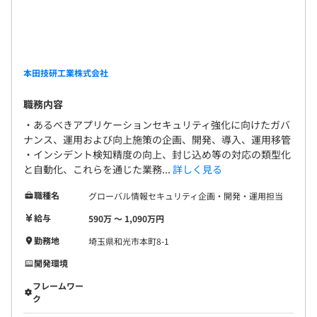
利厚生制度は「自助努力と相互扶助」を原則とし、
安心して生活でき、仕事に集中できる環境をつくる
ことを目的にしており、 社員一人ひとりの多様なラ
イフスタイルを支えています。 ※出産・育児サポー
ト、介護サポート、さらに病気治療や不妊治療の両
本田技研工業株式会社
立支援制度など働きやすい環境を整備しています。
職務内容
・あるべきアプリケーションセキュリティ強化に向けたガバ
ナンス、運用および向上施策の企画、開発、導入、運用移管
・インシデント検知精度の向上、封じ込め等の対応の類型化
と自動化、これらを通じた業務...
詳しく見る
職種名
グローバル情報セキュリティ企画・開発・運用担当
給与
590万 〜 1,090万円
勤務地
埼玉県和光市本町8-1
開発環境
フレームワー
ク