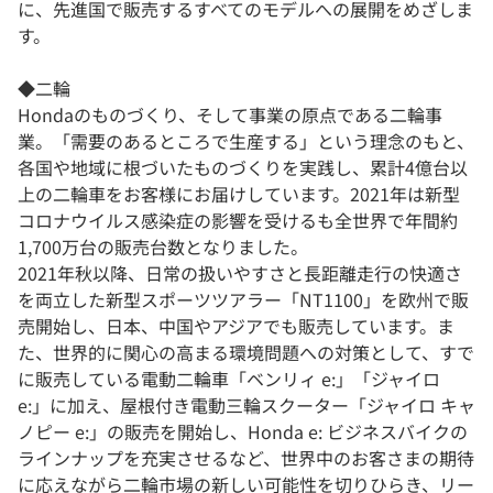
に、先進国で販売するすべてのモデルへの展開をめざしま
す。
◆二輪
Hondaのものづくり、そして事業の原点である二輪事
業。「需要のあるところで生産する」という理念のもと、
各国や地域に根づいたものづくりを実践し、累計4億台以
上の二輪車をお客様にお届けしています。2021年は新型
コロナウイルス感染症の影響を受けるも全世界で年間約
1,700万台の販売台数となりました。
2021年秋以降、日常の扱いやすさと長距離走行の快適さ
を両立した新型スポーツツアラー「NT1100」を欧州で販
売開始し、日本、中国やアジアでも販売しています。ま
た、世界的に関心の高まる環境問題への対策として、すで
に販売している電動二輪車「ベンリィ e:」「ジャイロ
e:」に加え、屋根付き電動三輪スクーター「ジャイロ キャ
ノピー e:」の販売を開始し、Honda e: ビジネスバイクの
ラインナップを充実させるなど、世界中のお客さまの期待
に応えながら二輪市場の新しい可能性を切りひらき、リー