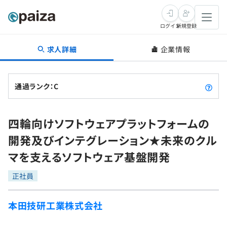
ログイン
新規登録
求人詳細
企業情報
転職・キャリア
未経験転職
求人検索
通過ランク：C
新卒就活
求人検索
インタビュー
四輪向けソフトウェアプラットフォームの
学習
求人検索
インタビュー
転職成功ガイド
開発及びインテグレーション★未来のクル
本選考
スキルチェック
講座一覧
マを支えるソフトウェア基盤開発
転職成功ガイド
転職エージェント
ゲーム・マンガ
インターン
プログラミング言語
正社員
問題集
メディア
SQL
4択課題
本田技研工業株式会社
新卒エージェント
paizaとは？
Tech Team Journal
評価結果一覧
ナレッジ