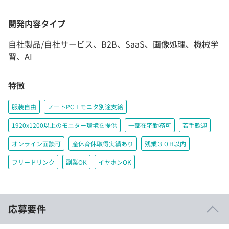
開発内容タイプ
自社製品/自社サービス、B2B、SaaS、画像処理、機械学
習、AI
特徴
服装自由
ノートPC＋モニタ別途支給
1920x1200以上のモニター環境を提供
一部在宅勤務可
若手歓迎
オンライン面談可
産休育休取得実績あり
残業３０H以内
フリードリンク
副業OK
イヤホンOK
応募要件