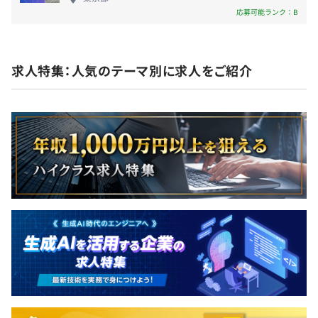
応募可能ランク：B
姿勢は投資家からも高く評価されており、2019年には4億
円の資金調達、2022年には15億円の資金調達を実現して
おり、安定した財政基盤の中、挑戦的な事業を行う体制を
構築することができております。
求人特集：人気のテーマ別に求人をご紹介
■技術共有LTの持ち回りでの毎週開催
■論文勉強会
■書籍輪読会（異常検知と変化検知について）
■半期に一度の開発合宿
■資格取得支援制度（統計検定、画像処理エンジニア検定
など）
■書籍購入制度
PC・ディスプレイ・その他周辺機器については、一定の