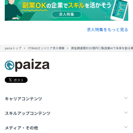
求人特集をもっと見る
Docker、Terraform、Kubernetes、Amazon ECS、
paizaトップ
IT/Webエンジニア求人情報
資金調達累計20億円◎製造業AIで未来を創
Amazon Elastic Kubernetes Service、Prometheus、
Datadog、Amazon CloudWatch
Amazon Athena、pandas、scikit-learn、Jupyter
Notebook、NumPy
キャリアコンテンツ
転職・キャリア
未経験転職
新卒就活
スキルアップコンテンツ
学習
スキルチェック
マンガ・ゲーム
メディア・その他