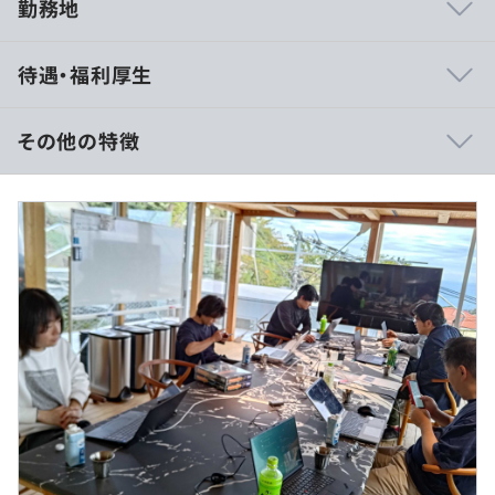
勤務地
■博士保持者、博士後期課程在籍者が多数在籍しており、
待遇・福利厚生
手法に対しての深い議論をおこなうことができます。
■既存･新規のプロダクト開発に加え、PoC（検証案件）
や受託開発案件の両方を経験できるユニークな環境があり
その他の特徴
ます。
■社内向けの論文勉強会、輪読会も積極的に開催してお
り、最新技術のキャッチアップも可能です。
（※
想定年収
は年収提示額を保証するものではありません）
■アジャイルで開発しており、1週間に1回は必ずインクリ
メントを見せられる組織になっています。
スーパーフレックス制（コアタイムなし）
休憩時間：休憩60分 ※昼食時間は業務の都合により各々
の自主性に任せています
アダコテックは「テクノロジーで生産現場をエンパワーメ
平均残業時間：平均20時間／月
ントする」というミッションを掲げ、市場規模113兆円と
言われる製造業の生産現場で勤める人が、より生き生きと
働く未来を実現するために、AIやソフトウェア、ときには
ハードウェアの力を借りてプロダクトを展開しているスタ