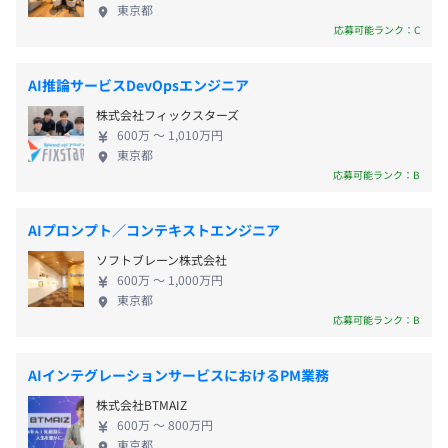
東京都
・欠陥画像を特徴に応じて自動的に分類するAIを作成する
応募可能ランク：C
サービス
・画像検査装置で異常判定された画像に対して​、欠陥の種
類を分類することで、異常の「重大度」に応じた振り分け
AI推論サービスDevOpsエンジニア
3カ月（条件などの変更はありません）
をすることができる
株式会社フィックスターズ
600万 〜 1,010万円
東京都
■『トレイ式 AI外観検査機 TRAYMIRU』
応募可能ランク：B
・AdaInspectorCloudで作成したモデルを動かすことが
できる検査機
・トレーに載せた製品のカメラを自動で撮像から異常判定
AIプロンプト／コンテキストエンジニア
までおこなうことができる
ソフトブレーン株式会社
600万 〜 1,000万円
■『目視補助AI POKAMIRU』
東京都
応募可能ランク：B
・10枚程度の少量画像をもとに、現場の「目視補助」が
できるサービス
・産業用のカメラと連携し、検査員の判定結果をもとにAI
AIインテグレーションサービスにおけるPM業務
モデルの判定性能が上がる
株式会社BTMAIZ
600万 〜 800万円
当社が製造業界に対して研究開発を通じて真摯に向き合う
東京都