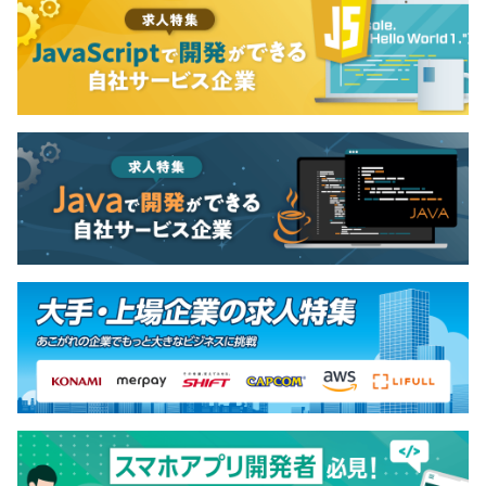
金額上限の範囲内で自由に選択していただいたものを支給
いたします。
【支給実績】
■14インチMacBook Pro
・12コアCPU
・16コアGPU
・16コアNeural Engine搭載Apple M4 Proチップ
■Prestige-16-AI-Studio-B1VGG-5001JP-MSI
・CPU Core Ultra 9 プロセッサー 185H / 16コア
（6P+8E+2LPE）22スレッド
・グラフィックス NVIDIA GeForce RTX 4070 Laptop
GPU
・メモリ 32GB LPDDR5 オンボードメモリ
アジャイル、スクラム、ペアプロ、テスト駆動開発