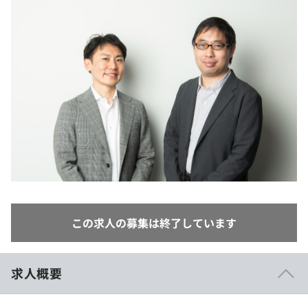
イベント・セミナー
paiza times
再チャレンジ結果一覧
リファレンス
インタビュー
note
就活成功ガイド
プラン
個人向けプラン
法人向けプラン
学校向けプラン
契約内容・クーポン
この求人の募集は終了しています
求人概要