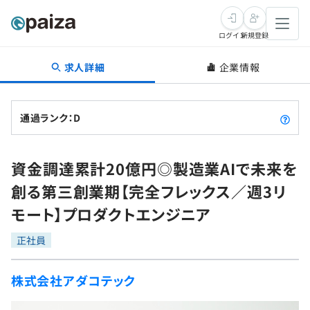
ログイン
新規登録
求人詳細
企業情報
転職・キャリア
未経験転職
求人検索
通過ランク：D
新卒就活
求人検索
インタビュー
資金調達累計20億円◎製造業AIで未来を
学習
求人検索
インタビュー
転職成功ガイド
創る第三創業期【完全フレックス／週3リ
本選考
スキルチェック
講座一覧
モート】プロダクトエンジニア
転職成功ガイド
転職エージェント
ゲーム・マンガ
インターン
プログラミング言語
正社員
問題集
メディア
SQL
4択課題
株式会社アダコテック
新卒エージェント
paizaとは？
Tech Team Journal
評価結果一覧
ナレッジ