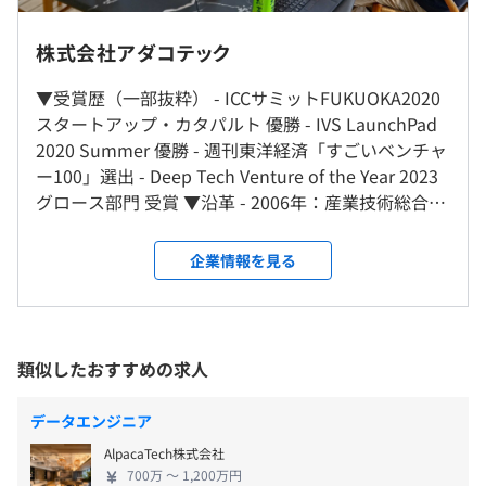
完全週休2日制（土日）、祝日、有給休暇（入社日に3日
ートアップ企業です。
付与）、年末年始休暇、慶弔休暇
◎リモートワーク可 ※週2日（月･木）原則出社
株式会社アダコテック
当社は2012年に創業してから一貫して、製造業界×機械
学習の領域でお客様のコア業務の改善施策を提案し、コア
▼受賞歴（一部抜粋） - ICCサミットFUKUOKA2020
就業場所の変更範囲
ロジックの研究開発をおこなってまいりました。2019年
スタートアップ・カタパルト 優勝 - IVS LaunchPad
＜雇入時＞
通勤交通費支給（上限月額4万円）
からは研究開発や検証のノウハウをもとに、製造現場の人
2020 Summer 優勝 - 週刊東洋経済「すごいベンチャ
東京本社、および自宅
が簡単に異常検知AIを作成することができるAI SaaSの
ー100」選出 - Deep Tech Venture of the Year 2023
＜変更範囲＞
AdaInspector Cloudをリリース。その後さまざまなプロ
グロース部門 受賞 ▼沿革 - 2006年：産業技術総合研
会社の定める場所（テレワークをおこなう場所を含む）
ダクトを開発いたしました。
究所の認定ベンチャーとして前身の会社を設立 -
昇給･昇格査定：年1回（12月）
以下、当社で開発しているプロダクト例です。
2012年：事業を承継する形で株式会社アダコテック
企業情報を見る
受動喫煙防止措置に関する事項
を設立 - 2019年：シリーズA資金調達 (4億円) - 2021
従業員に対する受動喫煙対策：あり
■『外観検査AI AdaInspectorCloud』
年：外観検査AIプロダクト「AdaInspector Cloud」
対策内容：敷地内禁煙（喫煙場所あり）
・「機械学習に詳しくない人でも」「簡単に」異常検知の
をリリース - 2022年：シリーズB資金調達 (Equityで
AIを作成できるサービス
社会保険完備（健康保険・厚生年金加入・雇用保険・労災
11億円･Debtで4.2億円)
類似したおすすめの求人
・生産現場にあるスペックの低いPCでも処理速度が速
保険）
く、生産工程の中にアルゴリズムを組み込みやすいのが大
データエンジニア
きな特徴
■東京メトロ半蔵門線「神保町駅」より徒歩2分
■東京メトロ東西線「九段下駅」より徒歩5分
AlpacaTech株式会社
■『欠点画像分類AI Shiwaketter』
無期雇用
700万 〜 1,200万円