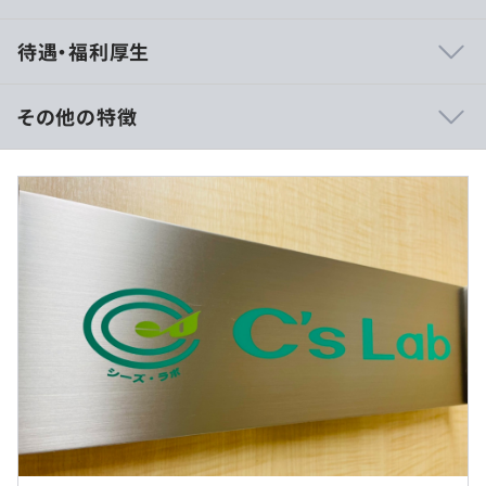
相談の上、ご希望のマシンを支給いたします。
待遇・福利厚生
その他の特徴
開発部門：開発1部、開発2部の2部制
【想定年収】
開発1部構成：部長（40代男性）、グループマネージャー
500万円～750万円
（50代男性）、プロジェクトマネージャー4名、主幹技師
月給300,000円～470,000円
2名、主任技師4名
開発2部構成：部長（50代男性）、グループマネージャー
【賞与実績】
（40代男性）、プロジェクトマネージャー7名、主幹技師
年2回（6月、12月）
1名、主任技師3名
約4ヶ月分/年（業績等に応じた変動有）
【モデル年収例】
540万円/エンジニア・30歳（月給34万円＋手当＋賞与）
845万円/エンジニア（管理職）・40歳（月給52万円＋手
当＋賞与）