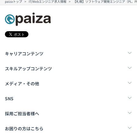
paizaトップ
IT/Webエンジニア求人情報
【札幌】ソフトウェア開発エンジニア（PL、
キャリアコンテンツ
転職・キャリア
未経験転職
新卒就活
スキルアップコンテンツ
学習
スキルチェック
マンガ・ゲーム
メディア・その他
Tech Team Journal
paiza times
note
SNS
X
Facebook
採用ご担当者様へ
採用・教育をお考えの企業様へ
中途求人掲載はこちら
お困りの方はこちら