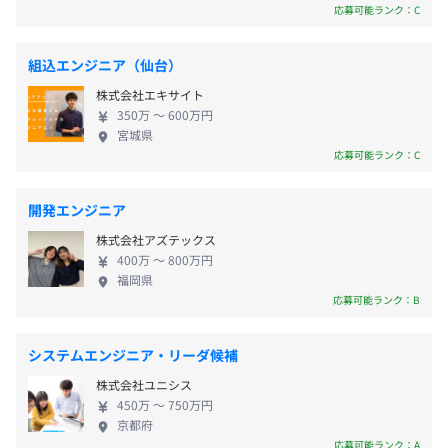
数ございます。ここでしかできない仕事がシーズ・ラ
応募可能ランク：C
・特別休暇
ボにはあります。 【働きやすさ＋やりがい＝働きが
・リフレッシュ休暇
いの職場づくり】 当社の経営理念では顧客満足の項
・産前産後休暇
組込エンジニア（仙台）
目の前に、社員尊重の項目を設定しております。「全
・育児休暇
■札幌本社
株式会社エキサイト
従業員の誇りと情熱を大切にし、物心両面の幸福を
・育児目的休暇
「札幌駅」より徒歩13分
350万 〜 600万円
追及する」ことができなければ、顧客に対しても満
・介護／看護休暇
宮城県
「大通駅」より徒歩5分
足してもらえる成果を出すことはできないと考えて
応募可能ランク：C
います。そのため、社員が働きがいを感じられる環境
■札幌開発センター
を整備することに注力をしています。フレックスタイ
「札幌駅」より徒歩18分
開発エンジニア
ムやリモートワークの活用で働きやすさの向上はも
・通勤手当（実費）
「大通駅」より徒歩3分
株式会社アズテックス
ちろんのこと、一人一人の社員と正面から向き合う
・時間外勤務手当
400万 〜 800万円
メンタルヘルスのフォローアップ体制、社員の声を
・テレワーク手当
福岡県
反映するリテンション活動等、他社様にはない独自
応募可能ランク：B
・地域手当（東京2万～6万円／月）
の取り組みが多く存在しています。 【業務として
・外勤手当
も、会社の雰囲気としても大切なのはコミュニケー
・都市手当（東京：1万円／月）
システムエンジニア・リーダ候補
ション】 業務を進めるうえでチーム開発が多く、顧
株式会社ユニシス
客折衝の機会も多いため社内外含めコミュニケーシ
450万 〜 750万円
ョンが重要な業務の一つでもあります。そこで、当社
京都府
では「心理的安全性」を意識したコミュニケーショ
応募可能ランク：A