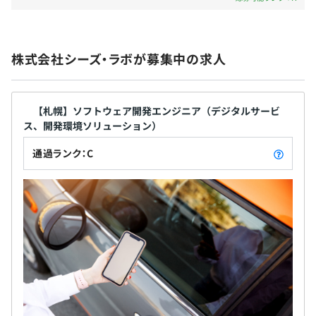
昇給・昇格 年1回（4月（7月に給与反映））
ンを全社員で意識し取り組むことでパフォーマンス
の向上、イノベーションの促進、各種ハラスメント
の防止・抑止効果が見られています。全社員がお互い
株式会社シーズ・ラボが募集中の求人
を信頼し、建設的なコミュニケーションを図ること
無期雇用
で生産性や会社の雰囲気に良い循環が生まれていま
す。
【札幌】ソフトウェア開発エンジニア（デジタルサービ
ス、開発環境ソリューション）
6カ月（条件などの変更はありません）
通過ランク：C