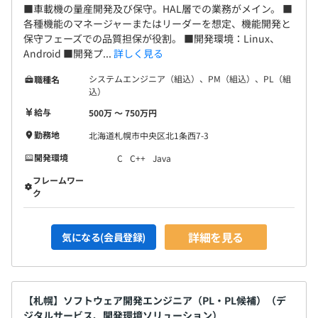
■車載機の量産開発及び保守。HAL層での業務がメイン。 ■
各種機能のマネージャーまたはリーダーを想定、機能開発と
保守フェーズでの品質担保が役割。 ■開発環境：Linux、
Android ■開発プ...
詳しく見る
システムエンジニア（組込）、PM（組込）、PL（組
職種名
込）
給与
500万 〜 750万円
勤務地
北海道札幌市中央区北1条西7-3
開発環境
C
C++
Java
フレームワー
ク
詳細を見る
気になる(会員登録)
【札幌】ソフトウェア開発エンジニア（PL・PL候補）（デ
ジタルサービス、開発環境ソリューション）