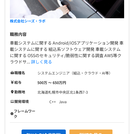
株式会社シーズ・ラボ
職務内容
車載システムに関する Android/iOSアプリケーション開発 車
載システムに関する 組込系ソフトウェア開発 車載システム
に関する OSSのセキュリティ/脆弱性に関する調査 AWS等ク
ラウドサ...
詳しく見る
職種名
システムエンジニア（組込・クラウド・AI等）
給与
500万 〜 650万円
勤務地
北海道札幌市中央区北1条西7-3
開発環境
C++
Java
フレームワー
ク