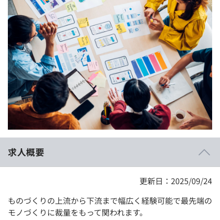
イベント・セミナー
paiza times
再チャレンジ結果一覧
リファレンス
インタビュー
note
就活成功ガイド
プラン
個人向けプラン
法人向けプラン
学校向けプラン
求人概要
契約内容・クーポン
更新日：2025/09/24
ものづくりの上流から下流まで幅広く経験可能で最先端の
モノづくりに裁量をもって関われます。