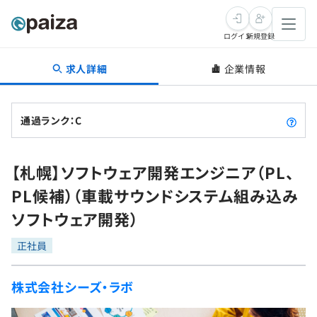
ログイン
新規登録
求人詳細
企業情報
転職・キャリア
未経験転職
求人検索
通過ランク：C
新卒就活
求人検索
インタビュー
【札幌】ソフトウェア開発エンジニア（PL、
学習
求人検索
インタビュー
転職成功ガイド
PL候補）（車載サウンドシステム組み込み
本選考
スキルチェック
講座一覧
ソフトウェア開発）
転職成功ガイド
転職エージェント
ゲーム・マンガ
インターン
プログラミング言語
正社員
問題集
メディア
SQL
4択課題
株式会社シーズ・ラボ
新卒エージェント
paizaとは？
Tech Team Journal
評価結果一覧
ナレッジ