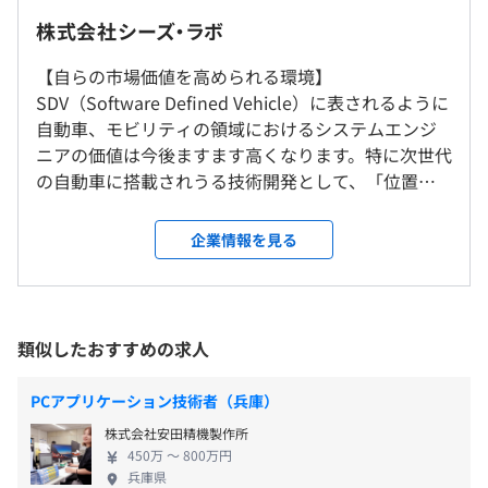
いわき事務所への転勤の可能性もございます。
株式会社シーズ・ラボ
【自らの市場価値を高められる環境】
就業場所の変更範囲
（※
想定年収
は年収提示額を保証するものではありません）
SDV（Software Defined Vehicle）に表されるように
＜雇入時＞
自動車、モビリティの領域におけるシステムエンジ
札幌本社あるいは札幌開発センター
ニアの価値は今後ますます高くなります。特に次世代
【札幌本社】
の自動車に搭載されうる技術開発として、「位置情
北海道札幌市中央区北一条西7丁目3 北一条第一生命ビ
フレックスタイム制（コアタイム10時～15時／標準労働
報技術」「サウンドシステム」「AI・IoT活用」「ク
ル7F
時間7.75時間）
ラウド活用」などは非常に専門性も高く業界からの
【札幌開発センター】
企業情報を見る
休憩時間：12:00～13:00（60分）
ニーズも高い領域です。また、生成AIの台頭で不安視
北海道札幌市中央区大通西７丁目１番地１ 井門札幌パー
平均残業時間：平均15時間程度/月
されるシステムエンジニアの存在意義についても、
クフロントビル3F
当社ではAIが代行できない上流工程業務比率が高い
＜変更範囲＞
ため、当社でのエンジニア経験が必然的に自身のエ
入社後、いわき事務所への転勤の可能性あり
類似したおすすめの求人
ンジニアとしての市場価値を押し上げる構図ができ
【いわき事務所】
【年間休日120日以上】
ています。高い専門性、AIとの共存ができる上流工程
福島県いわき市好間工業団地20-1
・完全週休2日制（土日祝）
PCアプリケーション技術者（兵庫）
業務、そしてTier1サプライヤーの100％子会社だか
・年末年始休暇
株式会社安田精機製作所
らこそ、最先端技術の開発やそれを使った新しいシ
・有給休暇（入社3カ月後8～19日付与※入社日により変
受動喫煙防止措置に関する事項
450万 〜 800万円
ステムの構築等、世に無いものを生み出す仕事も多
動、2年目以降20日間の付与）
兵庫県
屋内全面禁煙（入居ビルの1階に喫煙スペース有）