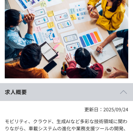
イベント・セミナー
paiza times
再チャレンジ結果一覧
リファレンス
インタビュー
note
就活成功ガイド
プラン
個人向けプラン
法人向けプラン
学校向けプラン
求人概要
契約内容・クーポン
更新日：2025/09/24
モビリティ、クラウド、生成AIなど多彩な技術領域に関わ
りながら、車載システムの進化や業務支援ツールの開発、