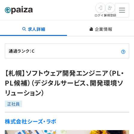
ログイン
新規登録
求人詳細
企業情報
転職・キャリア
未経験転職
求人検索
通過ランク：C
新卒就活
求人検索
インタビュー
【札幌】ソフトウェア開発エンジニア（PL・
学習
求人検索
インタビュー
転職成功ガイド
PL候補）（デジタルサービス、開発環境ソ
本選考
スキルチェック
講座一覧
リューション）
転職成功ガイド
転職エージェント
ゲーム・マンガ
インターン
プログラミング言語
正社員
問題集
メディア
SQL
4択課題
株式会社シーズ・ラボ
新卒エージェント
paizaとは？
Tech Team Journal
評価結果一覧
ナレッジ