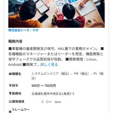
株式会社シーズ・ラボ
職務内容
■車載機の量産開発及び保守。HAL層での業務がメイン。 ■
各種機能のマネージャーまたはリーダーを想定、機能開発と
保守フェーズでの品質担保が役割。 ■開発環境：Linux、
Android ■開発プ...
詳しく見る
システムエンジニア（組込）、PM（組込）、PL（組
職種名
込）
給与
500万 〜 750万円
勤務地
北海道札幌市中央区北1条西7-3
開発環境
C
C++
Java
フレームワー