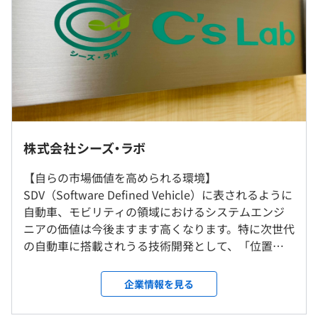
約4ヶ月分/年（業績等に応じた変動有）
【モデル年収例】
540万円/エンジニア・30歳（月給34万円＋手当＋賞与）
845万円/エンジニア（管理職）・40歳（月給52万円＋手
当＋賞与）
いわき事務所への転勤の可能性もございます。
株式会社シーズ・ラボ
【自らの市場価値を高められる環境】
就業場所の変更範囲
（※
想定年収
は年収提示額を保証するものではありません）
SDV（Software Defined Vehicle）に表されるように
＜雇入時＞
自動車、モビリティの領域におけるシステムエンジ
札幌本社あるいは札幌開発センター
ニアの価値は今後ますます高くなります。特に次世代
【札幌本社】
の自動車に搭載されうる技術開発として、「位置情
北海道札幌市中央区北一条西7丁目3 北一条第一生命ビ
フレックスタイム制（コアタイム10時～15時／標準労働
報技術」「サウンドシステム」「AI・IoT活用」「ク
ル7F
時間7.75時間）
ラウド活用」などは非常に専門性も高く業界からの
【札幌開発センター】
企業情報を見る
休憩時間：12:00～13:00（60分）
ニーズも高い領域です。また、生成AIの台頭で不安視
北海道札幌市中央区大通西７丁目１番地１ 井門札幌パー
平均残業時間：平均15時間程度/月
されるシステムエンジニアの存在意義についても、
クフロントビル3F