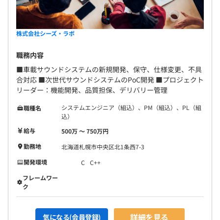
株式会社シーズ・ラボ
職務内容
■車載サウンドシステムの新規開発、保守、仕様変更、不具
合対応 ■次世代サウンドシステムのPoC開発 ■プロジェクト
リーダー：機能開発、品質担保、デリバリー管理
システムエンジニア（組込）、PM（組込）、PL（組
職種名
込）
給与
500万 〜 750万円
勤務地
北海道札幌市中央区北1条西7-3
開発環境
C
C++
フレームワー
ク
詳細を見る
気になる(会員登録)