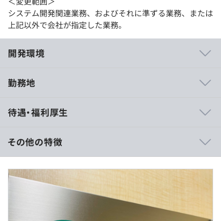
＜変更範囲＞
システム開発関連業務、およびそれに準ずる業務、または
上記以外で会社が指定した業務。
開発環境
勤務地
相談の上、ご希望のマシンを支給いたします。
待遇・福利厚生
その他の特徴
開発部門：開発1部、開発2部の2部制
【想定年収】
開発1部構成：部長（40代男性）、グループマネージャー
500万円～750万円
（50代男性）、プロジェクトマネージャー4名、主幹技師
月給300,000円～470,000円
2名、主任技師4名
開発2部構成：部長（50代男性）、グループマネージャー
【賞与実績】
（40代男性）、プロジェクトマネージャー7名、主幹技師
年2回（6月、12月）
1名、主任技師3名