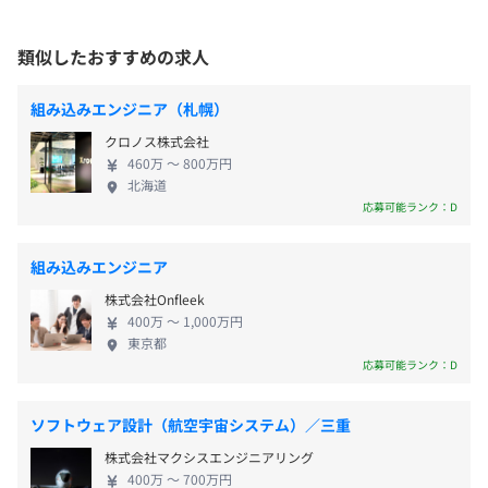
当社ではAIが代行できない上流工程業務比率が高い
＜変更範囲＞
ため、当社でのエンジニア経験が必然的に自身のエ
入社後、いわき事務所への転勤の可能性あり
類似したおすすめの求人
ンジニアとしての市場価値を押し上げる構図ができ
【いわき事務所】
【年間休日120日以上】
ています。高い専門性、AIとの共存ができる上流工程
福島県いわき市好間工業団地20-1
・完全週休2日制（土日祝）
組み込みエンジニア（札幌）
業務、そしてTier1サプライヤーの100％子会社だか
・年末年始休暇
クロノス株式会社
らこそ、最先端技術の開発やそれを使った新しいシ
・有給休暇（入社3カ月後8～19日付与※入社日により変
受動喫煙防止措置に関する事項
460万 〜 800万円
ステムの構築等、世に無いものを生み出す仕事も多
動、2年目以降20日間の付与）
北海道
屋内全面禁煙（入居ビルの1階に喫煙スペース有）
数ございます。ここでしかできない仕事がシーズ・ラ
応募可能ランク：D
・特別休暇
ボにはあります。 【働きやすさ＋やりがい＝働きが
・リフレッシュ休暇
いの職場づくり】 当社の経営理念では顧客満足の項
・産前産後休暇
組み込みエンジニア
目の前に、社員尊重の項目を設定しております。「全
・育児休暇
■札幌本社
株式会社Onfleek
従業員の誇りと情熱を大切にし、物心両面の幸福を
・育児目的休暇
「札幌駅」より徒歩13分
400万 〜 1,000万円
追及する」ことができなければ、顧客に対しても満
・介護／看護休暇
東京都
「大通駅」より徒歩5分
足してもらえる成果を出すことはできないと考えて
応募可能ランク：D
います。そのため、社員が働きがいを感じられる環境
■札幌開発センター
を整備することに注力をしています。フレックスタイ
「札幌駅」より徒歩18分
ソフトウェア設計（航空宇宙システム）／三重
ムやリモートワークの活用で働きやすさの向上はも
・通勤手当（実費）
「大通駅」より徒歩3分
株式会社マクシスエンジニアリング
ちろんのこと、一人一人の社員と正面から向き合う
・時間外勤務手当
400万 〜 700万円