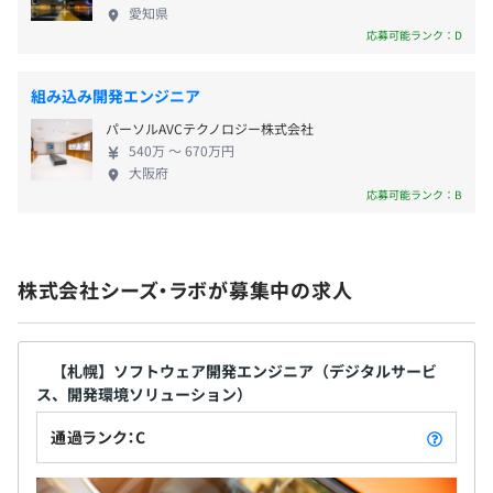
メンタルヘルスのフォローアップ体制、社員の声を
・テレワーク手当
愛知県
反映するリテンション活動等、他社様にはない独自
応募可能ランク：D
・地域手当（東京2万～6万円／月）
の取り組みが多く存在しています。 【業務として
・外勤手当
も、会社の雰囲気としても大切なのはコミュニケー
・都市手当（東京：1万円／月）
組み込み開発エンジニア
ション】 業務を進めるうえでチーム開発が多く、顧
パーソルAVCテクノロジー株式会社
客折衝の機会も多いため社内外含めコミュニケーシ
540万 〜 670万円
ョンが重要な業務の一つでもあります。そこで、当社
大阪府
では「心理的安全性」を意識したコミュニケーショ
応募可能ランク：B
昇給・昇格 年1回（4月（7月に給与反映））
ンを全社員で意識し取り組むことでパフォーマンス
の向上、イノベーションの促進、各種ハラスメント
の防止・抑止効果が見られています。全社員がお互い
株式会社シーズ・ラボが募集中の求人
を信頼し、建設的なコミュニケーションを図ること
無期雇用
で生産性や会社の雰囲気に良い循環が生まれていま
す。
【札幌】ソフトウェア開発エンジニア（デジタルサービ
ス、開発環境ソリューション）
6カ月（条件などの変更はありません）
通過ランク：C