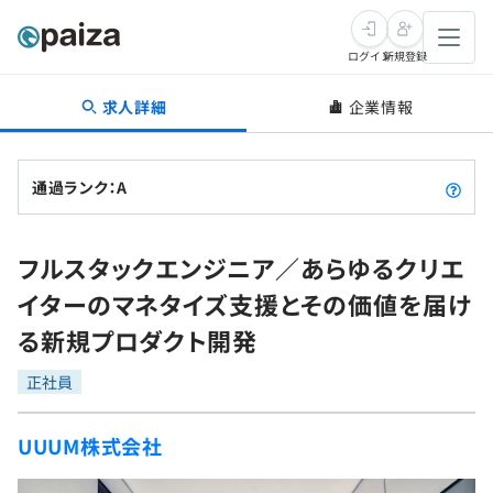
ログイン
新規登録
求人詳細
企業情報
転職・キャリア
未経験転職
求人検索
通過ランク：A
新卒就活
求人検索
インタビュー
フルスタックエンジニア／あらゆるクリエ
学習
求人検索
インタビュー
転職成功ガイド
イターのマネタイズ支援とその価値を届け
本選考
スキルチェック
講座一覧
る新規プロダクト開発
転職成功ガイド
転職エージェント
ゲーム・マンガ
インターン
プログラミング言語
正社員
問題集
メディア
SQL
4択課題
UUUM株式会社
新卒エージェント
paizaとは？
Tech Team Journal
評価結果一覧
ナレッジ