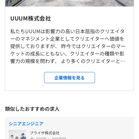
・インストラクター制度
専門業務型裁量労働制
UUUM株式会社
※10:00〜19:00を基本とし、労働者の決定に委ねる
本社
休憩時間：休憩60分 ※昼食時間は業務の都合により各々
私たちUUUMは影響力の高い日本屈指のクリエイタ
アジャイル
の自主性に任せています
ーのマネジメント企業としてクリエイターへ価値を
東京都港区赤坂9丁目7番1号 ミッドタウン・タワー 28階
平均残業時間：平均10-20時間／月
提供しておりますが、 昨今ではクリエイターのマー
ケットの成長にともない、クリエイターの種類や影
就業場所の変更範囲
響力の規模を問わず、 より多くのクリエイターとの
＜雇入時＞
関係を構築しデータベース化して、クリエイターな
東京都
☆年間休日127日（2024年実績）☆
らびに広告主に対して自社プロダクトを介した価値
企業情報を見る
＜変更範囲＞
・週休2日制
提供も行っております。 InstagramやXのマイクロ・
変更の範囲：会社が指定する場所
・夏季休暇（7～10月の期間内に3日間取得可能）
ナノインフルエンサー、Tiktokライバーなど、あら
Docker、Terraform、Amazon ECS、Amazon
・年末年始休暇（12月29日～1月3日）
ゆるクリエイターと接点を持ち、日本最大級のクリ
CloudWatch
・バースデー休暇（本人誕生月につき1日付与）
受動喫煙防止措置に関する事項
エイターネットワークを構築し、 「クリエイターと
類似したおすすめの求人
・リフレッシュ休暇
屋内禁煙（ビル内喫煙可能場所あり）
して成功したい」と願うすべての人にたいして、安
・慶弔休暇
定した収益や活動機会を届けることを目指していま
シニアエンジニア
・産前産後休暇
す。
ブライザ株式会社
・育児休暇
500万 〜 800万円