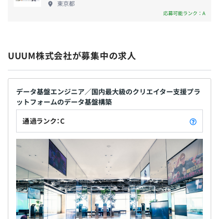
東京都
・労災保険
応募可能ランク：A
UUUM株式会社が募集中の求人
無期雇用
データ基盤エンジニア／国内最大級のクリエイター支援プラ
ットフォームのデータ基盤構築
通過ランク：C