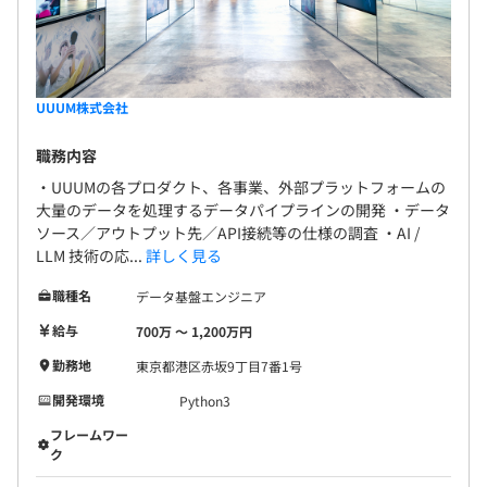
UUUM株式会社
職務内容
・UUUMの各プロダクト、各事業、外部プラットフォームの
大量のデータを処理するデータパイプラインの開発 ・データ
ソース／アウトプット先／API接続等の仕様の調査 ・AI /
LLM 技術の応...
詳しく見る
職種名
データ基盤エンジニア
給与
700万 〜 1,200万円
勤務地
東京都港区赤坂9丁目7番1号
開発環境
Python3
フレームワー
ク