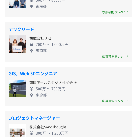
・セルフケア休暇
東京都
・有給休暇
応募可能ランク：D
UUUM社内を見渡すと、有名クリエイターと直接コミュケ
ーションをとりながらマネジメント業務やマネタイズを担
テックリード
うチームや、クリエイターの価値をマーケティングに活用
株式会社リセ
・交通費支給
するために広告会社やブランド企業へ提案するチームなど
700万 〜 1,000万円
・時間外手当
が存在しています。
東京都
・ランチ手当
開発チームはシステムユニットという名称で、多彩なバッ
応募可能ランク：A
クグラウンドを持ったソフトウェアエンジニア、プロダク
トの仮説の立案やロードマップ策定を行うプロダクトマネ
GIS／Web 3Dエンジニア
ージャー、合わせて約30名が在籍しています。
南国アールスタジオ株式会社
昇給：年2回
500万 〜 700万円
賞与：あり
東京都
応募可能ランク：C
プロジェクトマネージャー
・健康保険
株式会社SyncThought
・厚生年金保険
800万 〜 1,200万円
・雇用保険