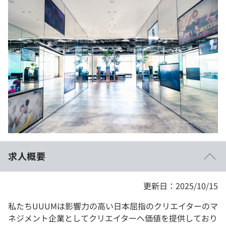
イベント・セミナー
paiza times
再チャレンジ結果一覧
リファレンス
インタビュー
note
就活成功ガイド
プラン
個人向けプラン
法人向けプラン
学校向けプラン
求人概要
契約内容・クーポン
更新日：2025/10/15
私たちUUUMは影響力の高い日本屈指のクリエイターのマ
ネジメント企業としてクリエイターへ価値を提供しており