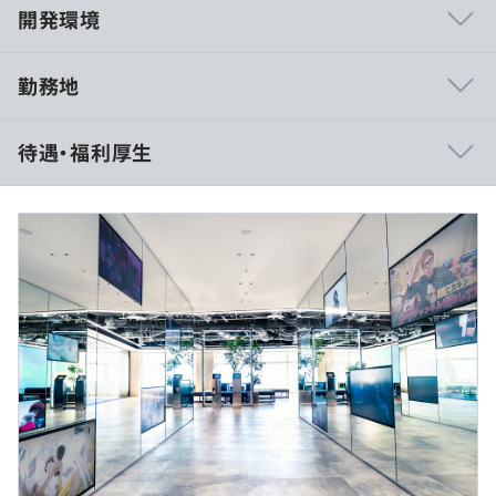
開発環境
勤務地
・エンジニアのパフォーマンスを発揮するための投資は惜
待遇・福利厚生
しまない社内環境があります。
・すべて自社開発で、自社クリエイターが利用する開発プ
ロダクトは多岐に渡ります。
・Slackを使用したコミュニケーションや、裁量労働制・
リモートワークなども取り入れており、多様性のある働き
経験・年齢・能力を考慮の上、決定します
方を実現しています。
※見込み時間外手当150,000円～、
※45時間超過分は別途支給いたします
・本番にデプロイされるコードには、全てコードレビュー
またはペアプログラミングを実施
・エンタメ手当を一律支給（自己研鑽やエンタメに触れる
（※
想定年収
は年収提示額を保証するものではありません）
機会の創出を目的とした制度）