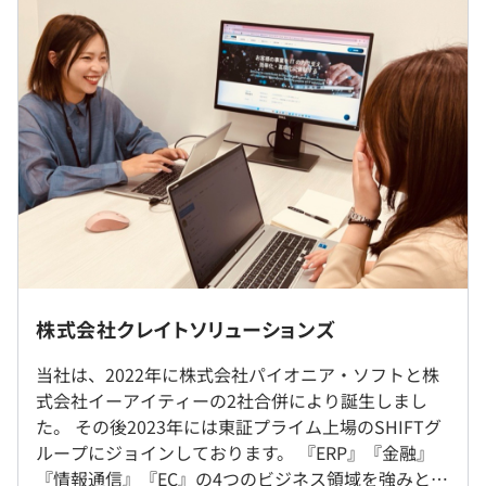
・月給：32万円〜50万円
また、SHIFTグループ内で連携を進めており、市場競争力
※固定残業なし／残業代は全額支給
を大幅に強化し、活躍のフィールドを最大限に広げており
ます。
■働く環境
平均残業時間は15時間程度です。ワークライフバランスを
（※
想定年収
は年収提示額を保証するものではありません）
重視する方も歓迎しております。
当社社員・パートナー企業とチームを構成し、チームで対
9:00〜18:00（所定労働時間：8時間）
応するスタイルをとっています。
休憩時間：60分（12:00〜13:00）
「はじめてのプロジェクトで周りに誰も頼る人がいない」
社内もしくはお客様先での勤務となります。出社メインで
株式会社クレイトソリューションズ
平均残業時間：平均15時間／月
なんてことはありません。
す。
当社は、2022年に株式会社パイオニア・ソフトと株
式会社イーアイティーの2社合併により誕生しまし
就業場所の変更範囲
た。 その後2023年には東証プライム上場のSHIFTグ
＜雇入時＞
・完全週休2日制（土日）
・ERPパッケージ導入・開発
ループにジョインしております。 『ERP』『金融』
当社指定場所および自宅
・祝日
・大手ケーブルテレビ会社向けのシステムエンハンス
『情報通信』『EC』の4つのビジネス領域を強みと
＜変更範囲＞