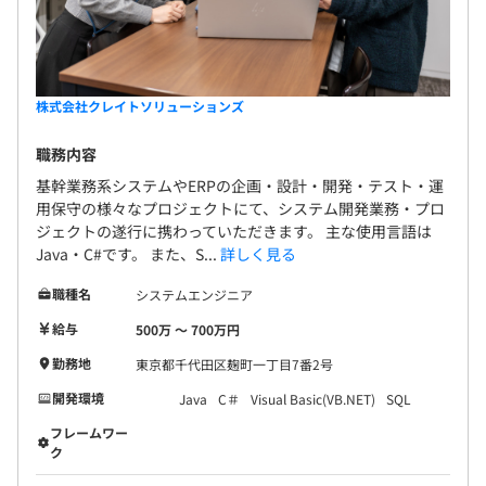
株式会社クレイトソリューションズ
職務内容
基幹業務系システムやERPの企画・設計・開発・テスト・運
用保守の様々なプロジェクトにて、システム開発業務・プロ
ジェクトの遂行に携わっていただきます。 主な使用言語は
Java・C#です。 また、S...
詳しく見る
職種名
システムエンジニア
給与
500万 〜 700万円
勤務地
東京都千代田区麹町一丁目7番2号
開発環境
Java
C＃
Visual Basic(VB.NET)
SQL
フレームワー
ク