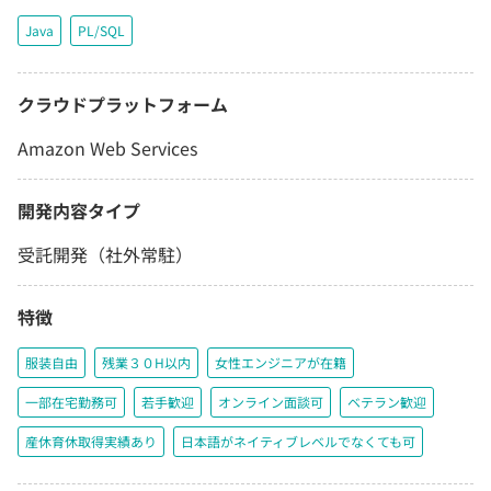
Java
PL/SQL
クラウドプラットフォーム
Amazon Web Services
開発内容タイプ
受託開発（社外常駐）
特徴
服装自由
残業３０H以内
女性エンジニアが在籍
一部在宅勤務可
若手歓迎
オンライン面談可
ベテラン歓迎
産休育休取得実績あり
日本語がネイティブレベルでなくても可