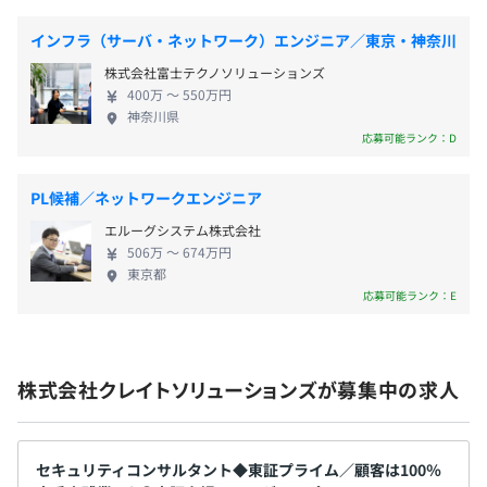
社員ひとりひとりの役割や責任を明確にし、人事評価を実
インフラ（サーバ・ネットワーク）エンジニア／東京・神奈川
施していることが特徴です。
賞与：年2回（7月・12月）
株式会社富士テクノソリューションズ
400万 〜 550万円
神奈川県
応募可能ランク：D
当社では、社員の約95％がチーム体制でプロジェクトを
昇給：年1回（4月）
遂行しています。
PL候補／ネットワークエンジニア
複数名での協力体制を基本とし、役割分担を行いながら案
件を進めていくことが一般的です。
エルーグシステム株式会社
一方で、残りの約5％の社員は、新規案件における“最初の
506万 〜 674万円
東京都
健康保険、厚生年金保険、雇用保険、労災保険
担当者”としてアサインされています。
応募可能ランク：E
これらの案件では、将来的にチーム体制へ移行することを
見据え、数か月後の体制化に向けて最初の一人として業務
を開始します。
無期雇用
株式会社クレイトソリューションズが募集中の求人
案件の規模やフェーズにもよりますが、3名から20名とい
った様々な案件がございます！
セキュリティコンサルタント◆東証プライム／顧客は100％