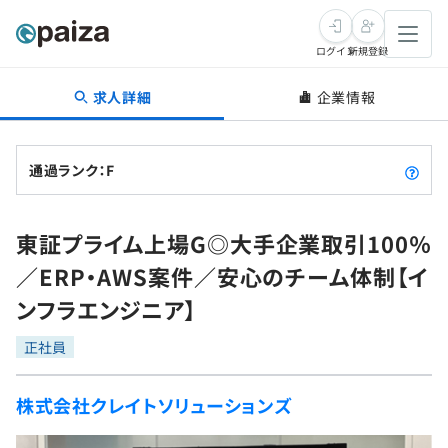
ログイン
新規登録
求人詳細
企業情報
転職・キャリア
未経験転職
求人検索
通過ランク：F
新卒就活
求人検索
インタビュー
東証プライム上場G◎大手企業取引100％
学習
求人検索
インタビュー
転職成功ガイド
／ERP・AWS案件／安心のチーム体制【イ
本選考
スキルチェック
講座一覧
ンフラエンジニア】
転職成功ガイド
転職エージェント
ゲーム・マンガ
インターン
プログラミング言語
正社員
問題集
メディア
SQL
4択課題
株式会社クレイトソリューションズ
新卒エージェント
paizaとは？
Tech Team Journal
評価結果一覧
ナレッジ