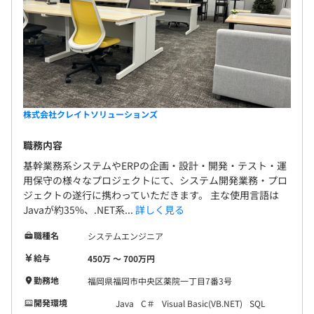
株式会社クレイトソリューションズ
職務内容
基幹業務系システムやERPの企画・設計・開発・テスト・運
用保守の様々なプロジェクトにて、システム開発業務・プロ
ジェクトの遂行に携わっていただきます。 主な使用言語は
Javaが約35%、.NET系...
詳しく見る
職種名
システムエンジニア
給与
450万 〜 700万円
勤務地
福岡県福岡市中央区薬院一丁目7番3号
開発環境
Java
C＃
Visual Basic(VB.NET)
SQL