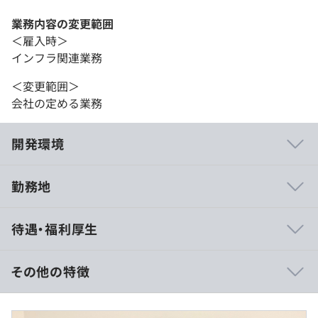
業務内容の変更範囲
＜雇入時＞
インフラ関連業務
＜変更範囲＞
会社の定める業務
開発環境
勤務地
■企業の魅力
待遇・福利厚生
大手企業との取引が100％のため、実際の業務ではやりが
いや達成感も大きく、案件によって学べる知識も豊富にあ
るので自身のスキルアップにもつながります。
その他の特徴
さらにプロジェクトメンバーとコミュニケーションを取り
ながら業務を進めていくため、成長も早く、仲間と切磋琢
・賃金形態：月給制
磨しながらお仕事ができる環境です。
・予定年収：450万円〜700万円