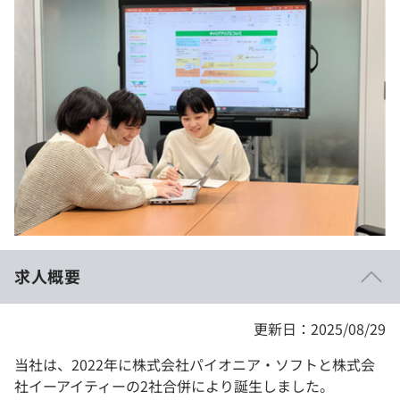
イベント・セミナー
paiza times
再チャレンジ結果一覧
リファレンス
インタビュー
note
就活成功ガイド
プラン
個人向けプラン
法人向けプラン
学校向けプラン
求人概要
契約内容・クーポン
更新日：2025/08/29
当社は、2022年に株式会社パイオニア・ソフトと株式会
社イーアイティーの2社合併により誕生しました。