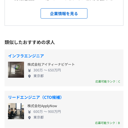
・夏季休暇（7月1日〜9月30日の間で3日間）
・金融系システム開発
し、大手システム会社様を中心に、広範な業界のお
常駐先（お客様先）事業所およびテレワークをおこなう場
・年末年始休暇（12月30日〜1月3日）
・官公庁関連のシステム開発
客様と長く緊密なお取引を続けています。 創業48年
所
企業情報を見る
・有給休暇（10日〜20日間 ）
・損保サービス拡張（新規開発）
で培った技術力やノウハウを活かし、常に進化と成
※下限日数は、入社半年経過後の付与日数となります
・ECサイト構築 など
長を続けている企業です。 経験不足による不安や疑
・慶弔休暇
受動喫煙防止措置に関する事項
問をひとりで抱え込ますことなく、チームワークで
・産前産後休業
従業員に対する受動喫煙対策：あり
乗り越え、メンバーひとりひとりの成長や達成感を
類似したおすすめの求人
・育児休業
対策内容：屋内禁煙
重要視しております。 挑戦と成長を続けていける会
・介護休業
・スキルアップ研修（Udemy）を準備しております。
社を、ぜひ一緒に盛り上げていきましょう！
インフラエンジニア
・資格取得された際に、受験料の補助をおこないます。
株式会社アイティーナビゲート
300万 〜 650万円
東京都
・通勤手当（月3万5千円まで）
応募可能ランク：C
・残業手当
Amazon CloudWatch
・子ども手当
・深夜勤務手当
リードエンジニア（CTO候補）
・休日勤務手当
株式会社ApplyNow
・職位手当
■評価について
600万 〜 900万円
・出張手当
東京都
上期1回・下期1回と年2回実施し、賞与・給与・昇格に正
応募可能ランク：B
当に反映されるクリアな制度となっています。