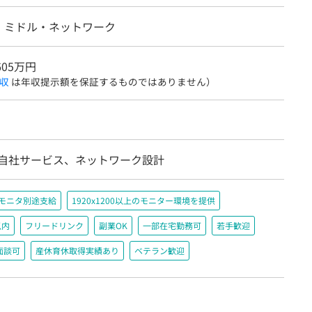
・ミドル・ネットワーク
605万円
収
は年収提示額を保証するものではありません）
/自社サービス、ネットワーク設計
＋モニタ別途支給
1920x1200以上のモニター環境を提供
以内
フリードリンク
副業OK
一部在宅勤務可
若手歓迎
面談可
産休育休取得実績あり
ベテラン歓迎