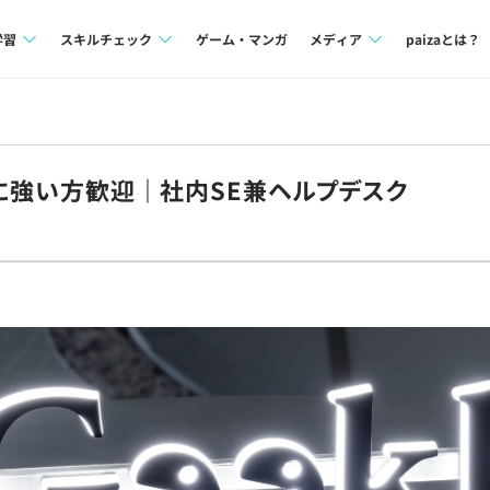
学習
スキルチェック
ゲーム・マンガ
メディア
paizaとは？
講座一覧
プログラミング言語
Tech Team Journal
問題集
SQL
paiza times
ークに強い方歓迎｜社内SE兼ヘルプデスク
4択課題
評価結果一覧
note
ント
ナレッジ
再チャレンジ結果一覧
ミナー
リファレンス
プラン
ド
個人向けプラン
法人向けプラン
学校向けプラン