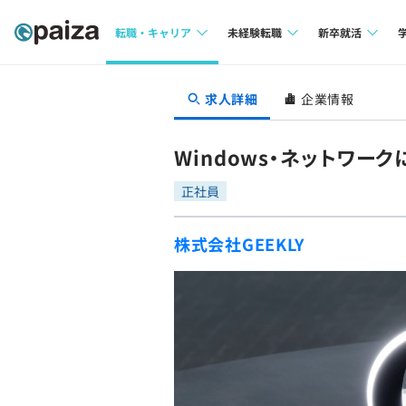
転職・キャリア
未経験転職
新卒就活
求人検索
求人検索
求人検索
求人詳細
企業情報
本選考
インタビュー
インタビュー
インターン
Windows・ネットワ
転職成功ガイド
転職成功ガイド
正社員
新卒エージェ
転職エージェント
株式会社GEEKLY
イベント・セ
インタビュー
就活成功ガイ