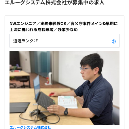
たと感じています。
エルーグシステム株式会社が募集中の求人
今はプロジェクトリードを任されています。」
賞与：年2回（昨年実績2カ月分）
NWエンジニア／実務未経験OK／官公庁案件メイン&早期に
上流に携われる成長環境／残業少なめ
■部長：取締役が兼務
通過ランク：E
昇給：年1回
■メンバー：8名
■社会保険完備
健康保険、雇用保険、労働災害保険、厚生年金保険
客先によりますが、当社から既に1～3名は派遣されてい
無期雇用
る企業となりますので、ご安心ください。
エルーグシステム株式会社