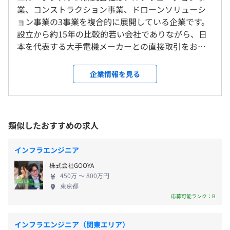
■金融機関向けサーバ構築・システム改修（Linux／
業、コンストラクション事業、ドローンソリューシ
・東京本社、または各プロジェクト先常駐（東京23区内
Windows：COBOLからJava変換）
（※
想定年収
は年収提示額を保証するものではありません）
ョン事業の3事業を複合的に展開している企業です。
／神奈川県川崎市）
■省庁向けAI開発（Python）
設立から約15年の比較的若い会社でありながら、日
＜変更範囲＞
■官公庁向けネットワーク構築（Cisco）
本を代表する大手電機メーカーとの直接取引をおこ
会社の定める場所（テレワークをおこなう場所を含む）
■福祉施設内ネットワーク構築（Cisco）など
なっており、現在はお客さまの課題にワンストップ
9:00～18:00
で対応できる事業体制の構築に取り組んでいます。
企業情報を見る
※プロジェクトにより異なります。
受動喫煙防止措置に関する事項
当社は将来のリーダー層を採用・育成することに力
休憩時間：60分
従業員に対する受動喫煙対策：屋内禁煙
を入れています。開発部署では、富士通グループなど
平均残業時間：0〜10時間／月
■資格手当（月3,000円～30,000円）
の大企業との取引を行っており、若手エンジニアの
■資格取得支援制度
方々にとっては、経験豊富なエンジニアから直接技
類似したおすすめの求人
■毎月のアンケート（人事支援）
術を学べる貴重な機会が豊富です。未経験で⼊社した
《本社》
社員でも、当社が請負う専門性の⾼い業務への挑戦
【年間休日125日】
インフラエンジニア
・JR山手線「田町駅」より徒歩5分
や、⾼度な知識を要する国家資格の取得を通じて、
■完全週休2日制（土日祝日休み）
・都営浅草線「三田駅」より徒歩7分
株式会社GOOYA
実⼒と⾃信に満ちた人材に成⻑し、お客様の満足に
■有給休暇（入社半年後10日付与、最大20日）
プロジェクトごとに選択
450万 〜 800万円
貢献できる技術者へ成長していただけます。 また当
■夏季休暇
東京都
社は保守運用案件はほぼなく上流から関わる業務が
応募可能ランク：B
■年末年始休暇
多いこともあり、無理なスケジュールの仕事はきわ
■慶弔休暇
めて少なく、就労環境は業界内で見ても非常に落ち
■産前産後休暇
インフラエンジニア（関東エリア）