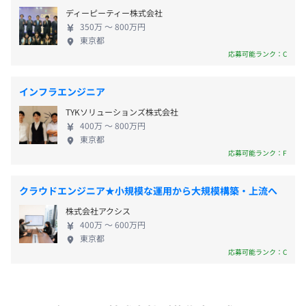
着いています。年間休日125日・残業時間は0〜20H
■育児休暇
ディーピーティー株式会社
以内のため、ワークライフバランスも充実。人材を
■介護休暇
350万 〜 800万円
大切にする風土なので安心して働ける点も当社の魅
東京都
力です。余裕のある働き方をしながら、手厚いフォロ
応募可能ランク：C
【開発環境】
ーアップ制度を通して、エンジニアとしてスキルア
メイン：Cisco、Aruba
ップを目指していただけます。
■残業代：全額支給
インフラエンジニア
■通勤手当（上限月5万円）
【先輩社員の実例】
TYKソリューションズ株式会社
■資格手当：毎月3,000円～30,000円支給
「2024年5月に入社しました。
400万 〜 800万円
■能力手当（経験・スキルにより支給）
東京都
元々大学で事務員として勤務しており、IT系の仕事といえ
応募可能ランク：F
ばHPの改修くらいでエンジニアとして勤務するのは当社
《一例》
が初めてです。
・ITパスポート：3,000円
クラウドエンジニア★小規模な運用から大規模構築・上流へ
応用情報技術者試験を受けた際にネットワークに関する仕
・基本情報技術者：5,000円
事をしてみたいと感じ、独学でCCNAを学んで取得しまし
株式会社アクシス
・応用情報技術者：10,000円
た。
400万 〜 600万円
・システムアーキテクト：20,000円
東京都
当社への入社の決め手は、未経験からでも上流工程に携わ
応募可能ランク：C
・プロジェクトマネジャー：20,000円
ることができることでした。
・ネットワークスペシャリスト：20,000円
実際に入ってみると、ほぼ設計構築の案件で、周りの方に
支えられながらスキルを磨くことができ、入社してよかっ