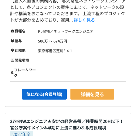
【雇入れ直後の業務内容】 客先常駐ネットワークエンジニア
として、各プロジェクトの案件に応じて、ネットワークの設
計や構築をおこなっていただきます。 上流工程のプロジェク
トが大部分を占めており、運用...
詳しく見る
職種名
PL候補／ネットワークエンジニア
給与
506万 〜 674万円
勤務地
東京都港区芝浦3-4-1
開発環境
フレームワー
ク
詳細を見る
気になる(会員登録)
27卒NWエンジニア★安定の経営基盤／残業時間20H以下！
官公庁案件メイン&早期に上流に携われる成長環境
2027年卒