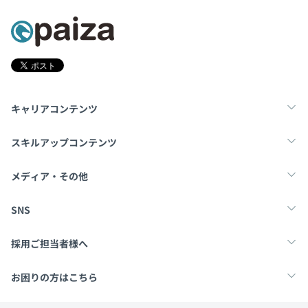
キャリアコンテンツ
転職・キャリア
未経験転職
新卒就活
スキルアップコンテンツ
学習
スキルチェック
マンガ・ゲーム
メディア・その他
Tech Team Journal
paiza times
note
SNS
X
Facebook
採用ご担当者様へ
採用・教育をお考えの企業様へ
中途求人掲載はこちら
お困りの方はこちら