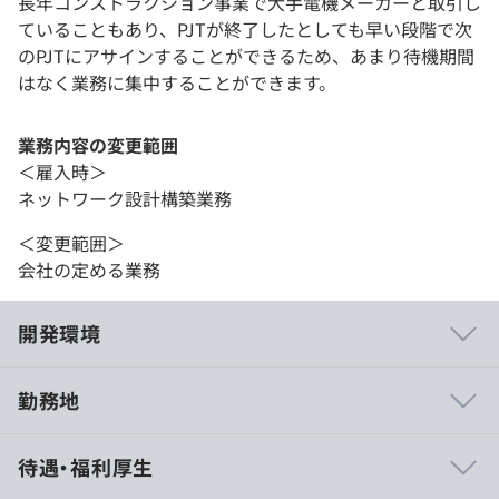
長年コンストラクション事業で大手電機メーカーと取引し
ていることもあり、PJTが終了したとしても早い段階で次
のPJTにアサインすることができるため、あまり待機期間
はなく業務に集中することができます。
業務内容の変更範囲
＜雇入時＞
ネットワーク設計構築業務
＜変更範囲＞
会社の定める業務
開発環境
勤務地
■上流工程のプロジェクトが多いこと
待遇・福利厚生
当社は現状業務一括請負業態をとっておりますが、工事部
門からの長い付き合いで大手電機メーカー様と直接やり取