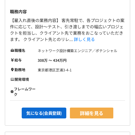
3カ月（条件などの変更はありません／正規雇用時と同
じ）
職務内容
【雇入れ直後の業務内容】 客先常駐で、各プロジェクトの案
件に応じて、設計～テスト、引き渡しまでの幅広いプロジェ
クトを担当し、クライアント先で業務をおこなっていただき
ます。 クライアント先とのリレ...
詳しく見る
職種名
ネットワーク設計構築エンジニア／ポテンシャル
給与
308万 〜 434万円
勤務地
東京都港区芝浦3-4-1
開発環境
フレームワー
ク
詳細を見る
気になる(会員登録)