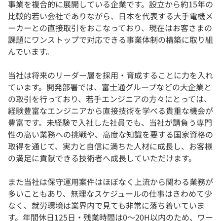
事業を複合的に展開している企業です。設立から約15年の
比較的若い会社でありながら、日本を代表する大手電機メ
ーカーとの直接取引をおこなっており、現在はお客さまの
課題にワンストップで対応できる事業体制の構築に取り組
んでいます。
当社は将来のリーダー層を採用・育成することに力を入れ
ています。開発部署では、富士通グループなどの大企業と
の取引を行っており、若手エンジニアの方々にとっては、
経験豊富なエンジニアから直接技術を学べる貴重な機会が
豊富です。未経験で⼊社した社員でも、当社が請負う専門
性の⾼い業務への挑戦や、⾼度な知識を要する国家資格の
取得を通じて、実⼒と⾃信に満ちた人材に成⻑し、お客様
の満足に貢献できる技術者へ成長していただけます。
また当社は保守運用案件はほぼなく上流から関わる業務が
多いこともあり、無理なスケジュールの仕事はきわめて少
なく、就労環境は業界内で見ても非常に落ち着いていま
す。年間休日125日・残業時間は0〜20H以内のため、ワー