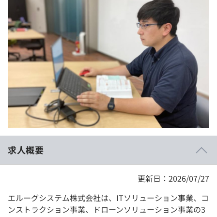
イベント・セミナー
paiza times
再チャレンジ結果一覧
リファレンス
インタビュー
note
就活成功ガイド
プラン
個人向けプラン
法人向けプラン
学校向けプラン
求人概要
契約内容・クーポン
更新日：2026/07/27
エルーグシステム株式会社は、ITソリューション事業、コ
ンストラクション事業、ドローンソリューション事業の3