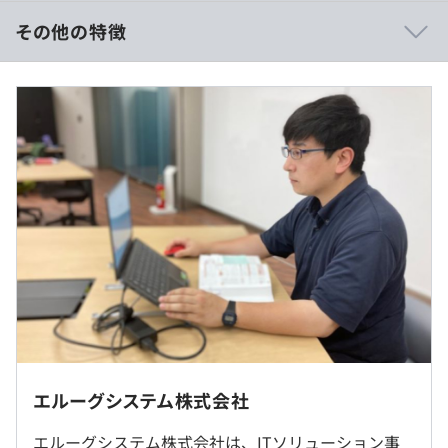
りをさせていただくことから、上流工程メインのプロジェ
その他の特徴
クトに早い段階からアサインされることがあります。
保守運用系はほとんどございません。
■賃金形態：月給制
保守運用から上流工程にチャレンジしたい方、CCNA取得
■月給：245,000円～320,000円
で経験が浅いけど上流工程に携わりたい方、大歓迎です。
（内訳）
・基本給：230,000円～250,000円
■毎月の部会
・資格手当：（CCNA）5,000円、（CCNP）10,000円、
毎月1回、ITソリューション本部全員が本社に集まり、業
（CCIE）20,000円
務報告や会社全体での通達事項などを連絡する部会が開か
・能力手当10,000円～50,000円
れております。
他の人のプロジェクトをいろいろ知ることができること、
※固定残業代（みなし残業代）制ではありません。残業代
また、先輩後輩同期達に会える機会ということもあり、部
は別途全額支給します。
会終了後には近況を話せる時間もあります。
《年収モデル》
年収400万円（30代、CCNA保有未経験）
社内、もしくはお客様先での勤務となります。
エルーグシステム株式会社
■官公庁向けWebアプリケーション開発（Java／C#）
就業場所の変更範囲
■公営競技システム開発（Java）
エルーグシステム株式会社は、ITソリューション事
＜雇入時＞