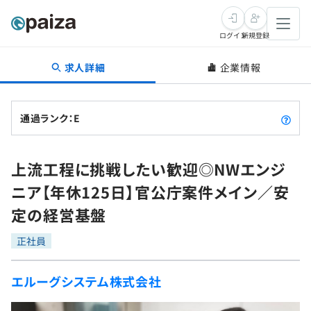
ログイン
新規登録
求人詳細
企業情報
転職・キャリア
未経験転職
求人検索
通過ランク：E
新卒就活
求人検索
インタビュー
上流工程に挑戦したい歓迎◎NWエンジ
学習
求人検索
インタビュー
転職成功ガイド
ニア【年休125日】官公庁案件メイン／安
本選考
スキルチェック
講座一覧
定の経営基盤
転職成功ガイド
転職エージェント
ゲーム・マンガ
インターン
プログラミング言語
正社員
問題集
メディア
SQL
4択課題
エルーグシステム株式会社
新卒エージェント
paizaとは？
Tech Team Journal
評価結果一覧
ナレッジ