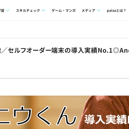
学習
スキルチェック
ゲーム・マンガ
メディア
paizaとは？
講座一覧
プログラミング言語
Tech Team Journal
問題集
SQL
paiza times
／セルフオーダー端末の導入実績No.1◎And
4択課題
評価結果一覧
note
ント
ナレッジ
再チャレンジ結果一覧
ミナー
リファレンス
プラン
ド
個人向けプラン
法人向けプラン
学校向けプラン