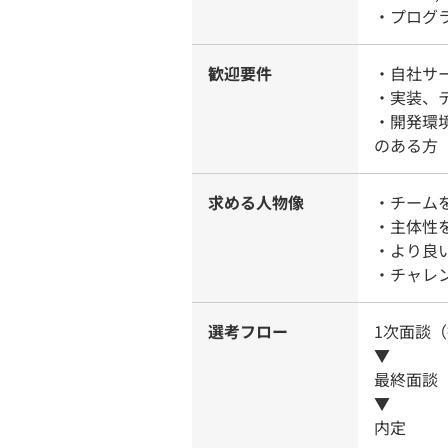
・プログ
歓迎要件
・自社サ
・実装、
・開発環
のある方
求める人物像
・チーム
・主体性
・より良
・チャレ
選考フロー
1次面談
▼
最終面談
▼
内定