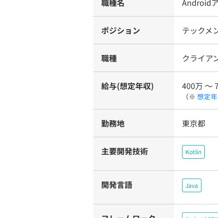
職種名
Andro
ポジション
テックメン
職種
クライア
給与(想定年収)
400万 〜 
（※
想定年
勤務地
東京都
主要開発技術
Kotlin
開発言語
Java