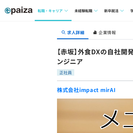
転職・キャリア
未経験転職
新卒就活
求人検索
求人検索
求人検索
求人詳細
企業情報
本選考
インタビュー
インタビュー
インターン
【赤坂】外食DXの自社開発
転職成功ガイド
転職成功ガイド
ンジニア
新卒エージェ
転職エージェント
正社員
イベント・セ
株式会社impact mirAI
インタビュー
就活成功ガイ