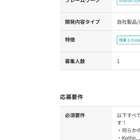
フレームワーク
Android SD
開発内容タイプ
自社製品/
特徴
残業３０H
募集人数
1
応募要件
必須要件
以下すべ
す！
・何らか
・Kotli