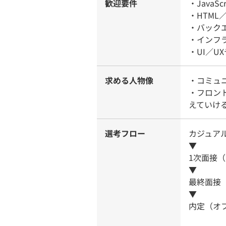
歓迎要件
・Java
・HTML／
・バックエ
・インフ
・UI／U
求める人物像
・コミュ
・フロン
えていけ
選考フロー
カジュア
▼
1次面接
▼
最終面接
▼
内定（オ