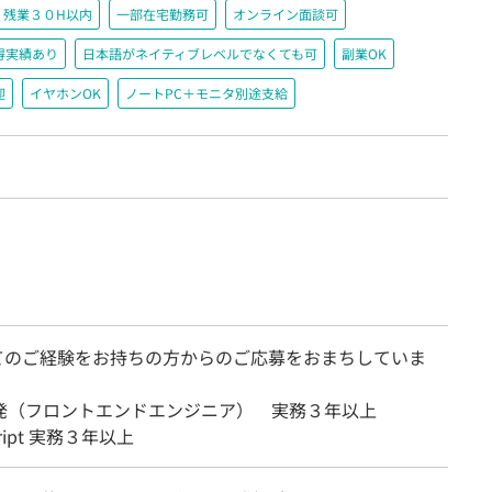
残業３０H以内
一部在宅勤務可
オンライン面談可
得実績あり
日本語がネイティブレベルでなくても可
副業OK
迎
イヤホンOK
ノートPC＋モニタ別途支給
てのご経験をお持ちの方からのご応募をおまちしていま
開発（フロントエンドエンジニア） 実務３年以上
cript 実務３年以上