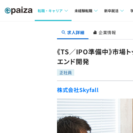
転職・キャリア
未経験転職
新卒就活
求人検索
求人検索
求人検索
求人詳細
企業情報
本選考
インタビュー
インタビュー
インターン
《TS／IPO準備中》市場
転職成功ガイド
転職成功ガイド
エンド開発
新卒エージェ
転職エージェント
正社員
イベント・セ
株式会社Skyfall
インタビュー
就活成功ガイ