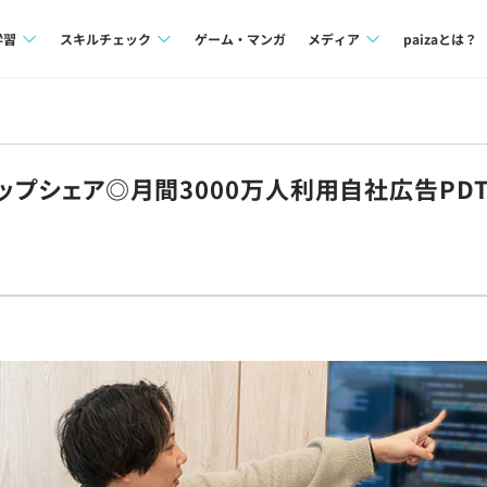
学習
スキルチェック
ゲーム・マンガ
メディア
paizaとは？
講座一覧
プログラミング言語
Tech Team Journal
問題集
SQL
paiza times
トップシェア◎月間3000万人利用自社広告P
4択課題
評価結果一覧
note
ント
ナレッジ
再チャレンジ結果一覧
ミナー
リファレンス
プラン
ド
個人向けプラン
法人向けプラン
学校向けプラン