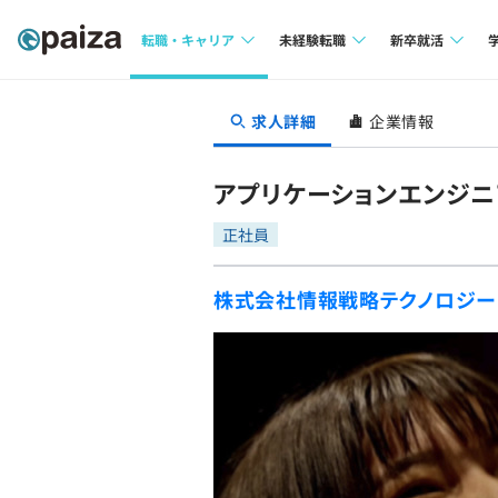
転職・キャリア
未経験転職
新卒就活
求人検索
求人検索
求人検索
求人詳細
企業情報
本選考
インタビュー
インタビュー
インターン
アプリケーションエンジニア（T
転職成功ガイド
転職成功ガイド
正社員
新卒エージェ
転職エージェント
株式会社情報戦略テクノロジー
イベント・セ
インタビュー
就活成功ガイ