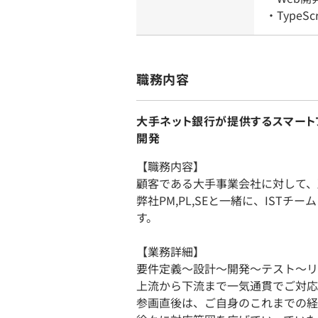
・TypeS
職務内容
大手ネット銀行が提供するスマートフ
開発
【職務内容】
顧客である大手事業会社に対して、
弊社PM,PL,SEと一緒に、IST
す。
【業務詳細】
要件定義～設計～開発～テスト～リ
上流から下流まで一気通貫でご対応
参画直後は、ご自身のこれまでの経