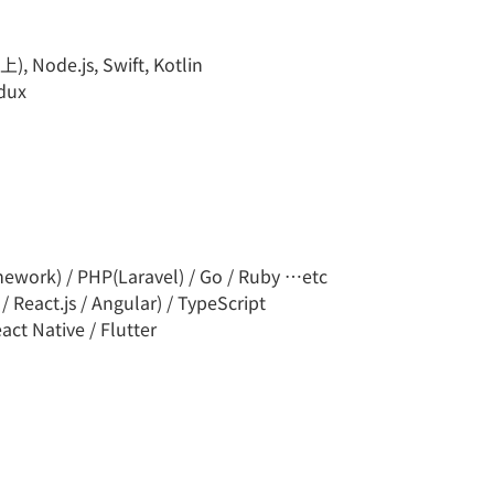
, Node.js, Swift, Kotlin
dux
k) / PHP(Laravel) / Go / Ruby …etc
act.js / Angular) / TypeScript
 Native / Flutter