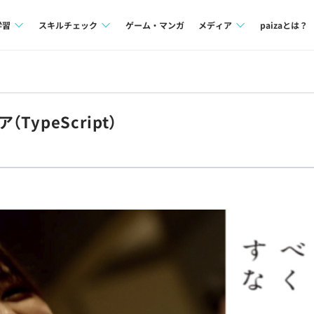
学習
スキルチェック
ゲーム・マンガ
メディア
paizaとは？
講座一覧
プログラミング言語
Tech Team Journal
問題集
SQL
paiza times
ypeScript）
4択課題
評価結果一覧
note
ント
ナレッジ
再チャレンジ結果一覧
ミナー
リファレンス
プラン
ド
個人向けプラン
法人向けプラン
学校向けプラン