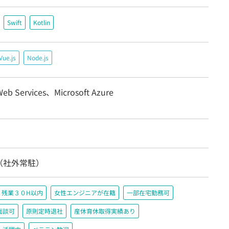
Swift
Kotlin
Vue.js
Node.js
eb Services、Microsoft Azure
（社外常駐）
残業３０H以内
女性エンジニアが在籍
一部在宅勤務可
面談可
原則定時退社
産休育休取得実績あり