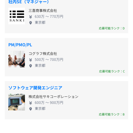
社内SE（マネジャー）
円、第3子：3万円…と累進型※実績として子ども4人・月
- Packet Tracer によるネットワーク入門
三喜商事株式会社
10万円の支給実績あり）、年末家族ギフト制度（会社か
- AI について（入門）
630万 〜 770万円
らご家族へ1万5,000円分のお食事券と代表からの手紙を
東京都
年1回プレゼント）、社員紹介制度（紹介者に紹介お礼金
いろいろなクライアント企業に常駐しているエンジニア
応募可能ランク：D
20万円、入社者に入社祝い金10万円支給）、引越補助
が、
（上限10万円）
「私、最近こんな技術が熱いんです！」と発表・共有する
PM/PMO/PL
場を
コグラフ株式会社
自主的に設けて拡げてどんどん開いていきます。
500万 〜 700万円
東京都
・昇給：年4回
・オンライン勉強会の開催（社員有志/月3～4回開催）
応募可能ランク：C
・技術書籍、外部有料セミナー費用会社負担
・AWS資格取得
ソフトウェア開発エンジニア
株式会社サキコーポレーション
社会保険完備（健康保険〈関東ITソフトウェア健康保険組
600万 〜 900万円
合加入〉・厚生年金保険、雇用保険・労災保険）
東京都
医療保険（会社負担）
アジャイル
応募可能ランク：B