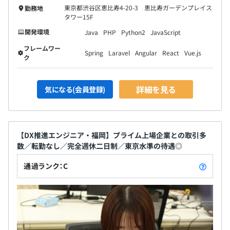
東京都渋谷区恵比寿4-20-3 恵比寿ガーデンプレイス
勤務地
タワー15F
開発環境
Java
PHP
Python2
JavaScript
フレームワー
Spring
Laravel
Angular
React
Vue.js
ク
詳細を見る
気になる(会員登録)
【DX推進エンジニア・福岡】プライム上場企業との取引多
数／転勤なし／完全週休二日制／東京水準の待遇◎
通過ランク：C