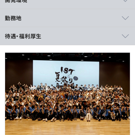
勤務地
・開発サイクルはクライアントによリます。
待遇・福利厚生
・ビジネスサイドと常にすり合わせながら開発していく体
制です。
→予算体制などに絡む複雑な調整はPM・営業と連携を
とりながら
→開発まわり、技術選定などなどはエンジニアがクライ
アントと直でおこないます。
（※
想定年収
は年収提示額を保証するものではありません）
・クライアントと対等な立場で参画できるため、意見提案
はどんどん取り入れてもらえます。
内製の必要性を理解しているクライアントに絞っている
・標準勤務時間:10:00～19:00
ため、仕事の進め方なども柔軟に作っていけます。
・固定残業時間：20時間
※固定残業時間超過分は別途支給
休憩時間：休憩60分
平均残業時間：・平均残業時間：10時間未満（2023年10
・ネット銀行・ネット証券のWebシステム開発