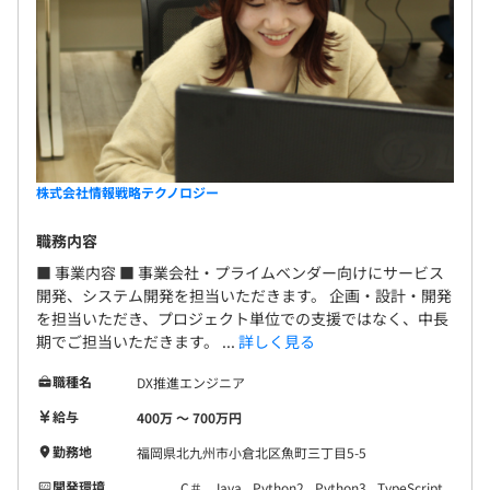
株式会社情報戦略テクノロジー
職務内容
■ 事業内容 ■ 事業会社・プライムベンダー向けにサービス
開発、システム開発を担当いただきます。 企画・設計・開発
を担当いただき、プロジェクト単位での支援ではなく、中長
期でご担当いただきます。 ...
詳しく見る
職種名
DX推進エンジニア
給与
400万 〜 700万円
勤務地
福岡県北九州市小倉北区魚町三丁目5-5
開発環境
C＃
Java
Python2
Python3
TypeScript