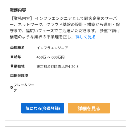
全社283名
職務内容
うち、エンジニア219名で構成されています。
【業務内容】 インフラエンジニアとして顧客企業のサーバ
ー、ネットワーク、クラウド基盤の設計・構築から運用・保
守まで、幅広いフェーズでご活躍いただきます。 多重下請け
構造のような業界の不条理を正し...
詳しく見る
平均4～10名で開発をおこなっております。
職種名
インフラエンジニア
1プロジェクトの単位期間は、およそ12～36か月です。
給与
450万 〜 600万円
勤務地
東京都渋谷区恵比寿4-20-3
参画先の情報システム部門ではなく、クライアントと直接
携わっていただきます。
開発環境
フレームワー
ク
詳細を見る
気になる(会員登録)