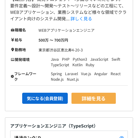
要件定義～設計～開発～テスト～リリースなどの工程にて、
WEBアプリケーション、業務システムなど様々な領域でクラ
イアント向けのシステム開発...
詳しく見る
職種名
WEBアプリケーションエンジニア
給与
500万 〜 700万円
勤務地
東京都渋谷区恵比寿4-20-3
Java
PHP
Python3
JavaScript
Swift
開発環境
TypeScript
Kotlin
Ruby
フレームワー
Spring
Laravel
Vue.js
Angular
React
ク
Node.js
Nuxt.js
詳細を見る
気になる(会員登録)
アプリケーションエンジニア（TypeScript）
通過ランク：D