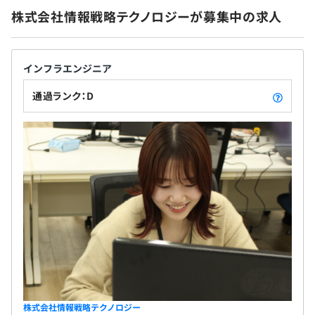
株式会社情報戦略テクノロジーが募集中の求人
無期雇用
インフラエンジニア
◆透明度100％の評価制度
通過ランク：D
Ⓐ30段階制 基本給テーブル ＋ Ⓑ23段階制 単価連動テー
ブル
昇給タイミング年4回。単価は開示・単価の約7割を還元
するため、
クライアントへの貢献度に比例して一気に上がります。
＞MAX1400万＋実績に応じたインセンティブ
＞エンジニア平均643万円・PM平均823万円
＞上司によって評価が左右されない日本一透明性が高いエ
ンジニア評価制度です。
株式会社情報戦略テクノロジー