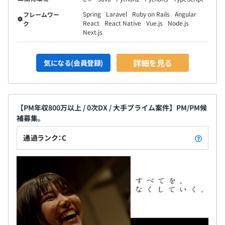
Spring
Laravel
Ruby on Rails
Angular
フレームワー
React
React Native
Vue.js
Node.js
ク
Next.js
詳細を見る
気になる(会員登録)
【PM年収800万以上 / 0次DX / 大手プライム案件】PM/PM候
補募集。
通過ランク：C