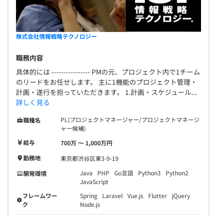
株式会社情報戦略テクノロジー
職務内容
具体的には ---------------- PMの元、プロジェクト内で1チーム
のリードをお任せします。 主に1機能のプロジェクト管理・
計画・遂行を担っていただきます。 1.計画・スケジュール...
詳しく見る
PL(プロジェクトマネージャー/プロジェクトマネージ
職種名
ャー候補)
給与
700万 〜 1,000万円
勤務地
東京都渋谷区東3-9-19
Java
PHP
Go言語
Python3
Python2
開発環境
JavaScript
フレームワー
Spring
Laravel
Vue.js
Flutter
jQuery
ク
Node.js