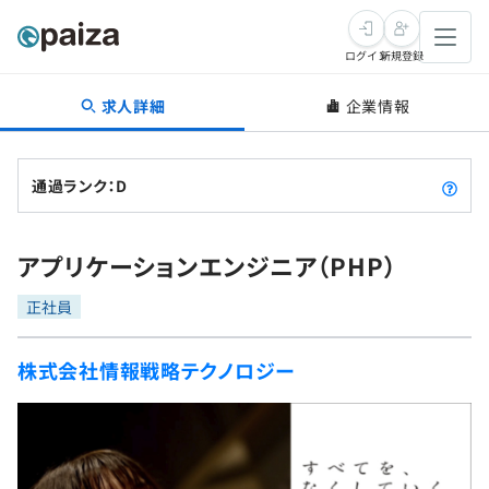
ログイン
新規登録
求人詳細
企業情報
転職・キャリア
未経験転職
求人検索
通過ランク：D
新卒就活
求人検索
インタビュー
アプリケーションエンジニア（PHP）
学習
求人検索
インタビュー
転職成功ガイド
正社員
本選考
スキルチェック
講座一覧
転職成功ガイド
転職エージェント
株式会社情報戦略テクノロジー
ゲーム・マンガ
インターン
プログラミング言語
問題集
メディア
SQL
4択課題
新卒エージェント
paizaとは？
Tech Team Journal
評価結果一覧
ナレッジ