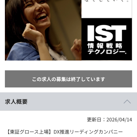
イベント・セミナー
paiza times
再チャレンジ結果一覧
リファレンス
インタビュー
note
就活成功ガイド
プラン
個人向けプラン
法人向けプラン
この求人の募集は終了しています
学校向けプラン
契約内容・クーポン
求人概要
更新日：2026/04/14
【東証グロース上場】DX推進リーディングカンパニー