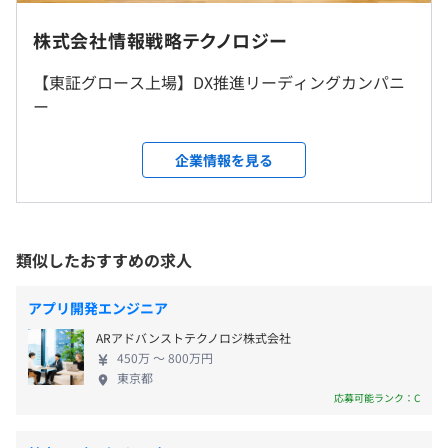
月時点）
・ネイティブゲーム開発
・大手証券会社の基幹システム開発
株式会社情報戦略テクノロジー
・求人情報サイトの検索システム開発
【東証グロース上場】DX推進リーディングカンパニ
・TV局の選挙特番のデータ管理システム開発
完全週休2日制（土日）、祝日、年末年始休暇（年間4日
ー
・ラジオ放送局向けアプリの開発
就業場所の変更範囲
間＋有休奨励日）、夏季休暇（年間3日間＋有休奨励
・大手人材サービス会社での新規事業サービス開発 など
＜雇入時＞
日）、勤務調整休暇、有給休暇（初年度は入社半年で10
企業情報を見る
本社、取引先オフィス、およびリモートワーク実施場所
日付与）、特別休暇（入社初日から使える予備休暇を3日
＜変更範囲＞
付与）、結婚休暇（5日間）、産前産後休暇、育児休暇
変更なし
※復帰率100%（2023年10月時点）、出生時育児休業（産
半年ぐらいで開催された社内勉強会のお題一覧（技術系の
後パパ育休）、妻の出産休暇（3日間）、子の結婚休暇
み抜粋、順不同）
類似したおすすめの求人
（1日）、勤続表彰（入社5年・10年でアニバーサリー休
受動喫煙防止措置に関する事項
- スプレッドシートによる CPU 利用率などの性能データ
暇3日付与）
屋内原則禁煙（喫煙室あり）
監視
アプリ開発エンジニア
- AWS 合格塾
ARアドバンストテクノロジ株式会社
- ちょっとの工夫でできるUI/UX改善
450万 〜 800万円
- サーバサイドTypeScriptを導入した話
東京都
リモートワークによる在宅手当（全社員一律支給/月3,000
- マインスイーパーを作って学ぶJavaScript
応募可能ランク：C
円）、慶弔見舞金（結婚祝金5万円、出産祝金5万円 な
- AWSエンジニアから見た、ここがヘンだよGCP
ど）、累進型子ども手当（第1子：1万円、第2子：2万
- 「天下三分の計」から学ぶテスト自動化戦略