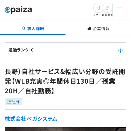
ログイン
新規登録
求人詳細
企業情報
転職・キャリア
未経験転職
求人検索
通過ランク：C
新卒就活
求人検索
インタビュー
長野）自社サービス&幅広い分野の受託開
学習
求人検索
インタビュー
転職成功ガイド
発【WLB充実◎年間休日130日／残業
本選考
スキルチェック
講座一覧
20H／自社勤務】
転職成功ガイド
転職エージェント
ゲーム・マンガ
インターン
プログラミング言語
正社員
問題集
メディア
SQL
4択課題
株式会社ベガシステム
新卒エージェント
paizaとは？
Tech Team Journal
評価結果一覧
ナレッジ