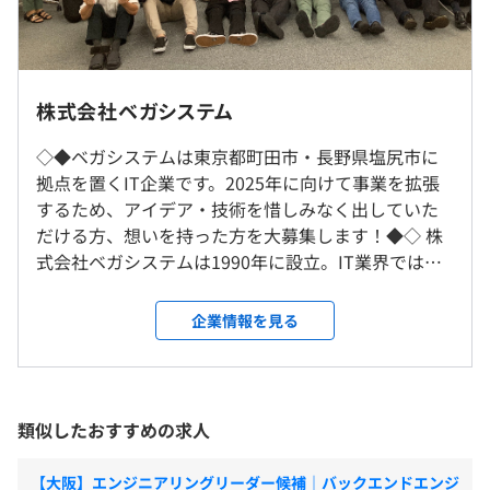
話転送サービス『TransphoneCall』など
■Webアプリ：動画配信サイトの開発、建設現場の進捗
9：00～18：00
状況を管理するシステム、スマホゲームのサーバ側API、
休憩時間：12：00〜13：00（60分）
認知症のセルフチェックシステム
※転勤はほとんどありませんが、もし転勤する際には本人
株式会社ベガシステム
平均残業時間：平均10～20時間
■スマホアプリ：飲食店のセルフオーダーシステム、タク
の意向を聞いてからおこないます。
シー配車アプリ、倉庫でのピッキング作業用のアプリ
◇◆ベガシステムは東京都町田市・長野県塩尻市に
■制御システム：自動運転の監視システム、製造した製品
拠点を置くIT企業です。2025年に向けて事業を拡張
就業場所の変更範囲
の良品、不良品を画像判定するシステム
するため、アイデア・技術を惜しみなく出していた
＜雇入時＞
【年間休日130日】
■組込みシステム：ビルの火災報知器システム、医療系シ
だける方、想いを持った方を大募集します！◆◇ 株
長野出張所
■土・日・祝祭日
ステム
式会社ベガシステムは1990年に設立。IT業界では老
＜変更範囲＞
■夏期休暇 （7～9月に5日間）
■業務システム：LPガスの販売管理システム
舗の会社で、34年に渡る豊富な実績があります。
会社の定める場所
■年末年始休暇 (12月28日～1月4日）
■研究分野：ネットワークシミュレーター
2015年に訪問看護事業も立ち上げ、ソフトウェア開
企業情報を見る
■慶弔休暇
発の枠にとどまらない展開をしております。相手のニ
■創立記念日（5月24日）
受動喫煙防止措置に関する事項
ーズや期待に応えるのではなく、それを超えるより
※2022年度実績
敷地内禁煙（喫煙場所あり）
よい商品やサービスを提供することで、お客様や社
■技術書は会社で購入します。
会に貢献して、利益を得ることを目指しています。
類似したおすすめの求人
■2週間に1回、社員が持ち回りで技術勉強会を開催しま
■多様なプロジェクトと成長の機会 自社サービスの
す。
開発では、社会に貢献することを目的として、訪問
■通勤交通費（上限30,000円）
【大阪】エンジニアリングリーダー候補｜バックエンドエンジ
■週に1回、eラーニングによる社会人研修をおこなって