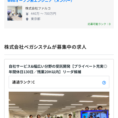
Webオープン系エンジニア（メンバー）
無期雇用
株式会社ファルコ
440万 〜 700万円
東京都
応募可能ランク：D
3カ月
株式会社ベガシステムが募集中の求人
風通しがよさが自慢です。上司が優しく相談しやすい雰囲
気があります。
【開発環境】
自社サービス&幅広い分野の受託開発【プライベート充実◎
■クラウド：AWS、Azure
年間休日130日／残業20H以内】リーダ候補
■OS：Windows、MacOS、Linux、Android、
通過ランク：C
iOS（iPhone、iPad）、リアルタイムOS（iTRON、
Timesys-Linux、etc）
■言語：C、C++、C#、VB、Java、Java（Android）、
Objective-C、Swift、PHP、Python、Ruby、JavaScript
■フレームワーク：.NET、Spring Boot、Yii、Laravel、
Django、FastAPI、AngularJS、React Native、Vue.js、