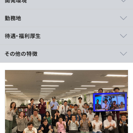
開発環境
勤務地
■プロフェッショナル多数！知的好奇心を満たせる楽しい
待遇・福利厚生
職場
常に最新の技術の動向を追っている社員や、普段接する機
会が少ない技術を持った社員がいます。そういった方たち
その他の特徴
からいつも興味深い話を聞かせてもらえたり、困ったとき
は幅広い分野のプロフェッショナルたちが詳しく教えてく
■年収：408万円～576万円
れるため、知的好奇心が旺盛なエンジニアにとってとても
■月収：34万円～48万円
魅力的な環境です。
※経験・能力を考慮の上、当社規定により決定いたしま
す。
訪問が伴う事業をおこなっている個人・企業様に向けたソ
フトウェアのサービスを提供しています。
（※
想定年収
は年収提示額を保証するものではありません）
■自社開発：訪問看護効率化サービス『MeetsBee』・電