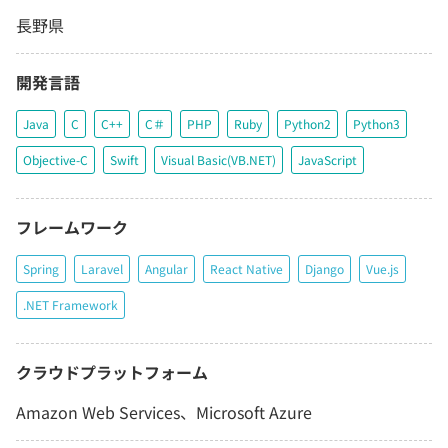
長野県
開発言語
Java
C
C++
C＃
PHP
Ruby
Python2
Python3
Objective-C
Swift
Visual Basic(VB.NET)
JavaScript
フレームワーク
Spring
Laravel
Angular
React Native
Django
Vue.js
.NET Framework
クラウドプラットフォーム
Amazon Web Services、Microsoft Azure