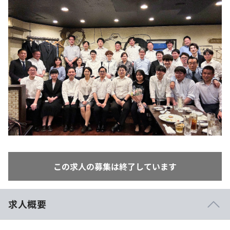
イベント・セミナー
paiza times
再チャレンジ結果一覧
リファレンス
インタビュー
note
就活成功ガイド
プラン
個人向けプラン
法人向けプラン
学校向けプラン
契約内容・クーポン
この求人の募集は終了しています
求人概要