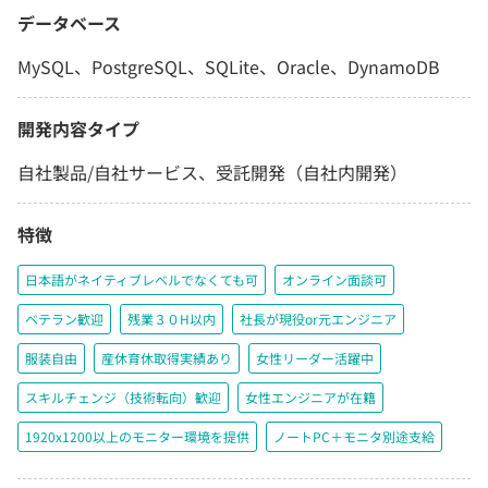
データベース
MySQL、PostgreSQL、SQLite、Oracle、DynamoDB
開発内容タイプ
自社製品/自社サービス、受託開発（自社内開発）
特徴
日本語がネイティブレベルでなくても可
オンライン面談可
ベテラン歓迎
残業３０H以内
社長が現役or元エンジニア
服装自由
産休育休取得実績あり
女性リーダー活躍中
スキルチェンジ（技術転向）歓迎
女性エンジニアが在籍
1920x1200以上のモニター環境を提供
ノートPC＋モニタ別途支給