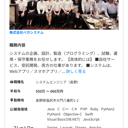
株式会社ベガシステム
職務内容
システムの企画、設計、製造（プログラミング）、試験、運
用・保守業務をお任せします。 【具体的には】 ■自社サー
ビス、受託開発、両方の仕事があります。 ■システムは、
Webアプリ／スマホアプリ／...
詳しく見る
職種名
システムエンジニア（長野）
給与
550万 〜 660万円
勤務地
長野県塩尻市大門八番町1-2
Java
C
C++
C＃
PHP
Ruby
Python2
開発環境
Python3
Objective-C
Swift
Visual Basic(VB.NET)
JavaScript
フレームワー
Spring
Laravel
Django
Angular