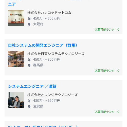
が伴う事業をおこなっている個人・企業様／医療系
ニア
■資格手当：入社後に、IPAの情報処理技術者試験、
います。
の事業者様向けに、自分たちで企画・開発・運用・
LPIC、AWSなどの試験合格時に支給
株式会社ハンコヤドットコム
販売をおこなっています。受託システムの開発では、
例）基本情報技術者試験：3,000円 × 10カ月
450万 〜 600万円
企業に貢献することを目的として、お客様からいた
大阪府
・LPIC-1：4,000円 × 10カ月
だいたオーダーに対して、情報通信業、建設業、エ
応募可能ランク：C
・AWS クラウドプラクティショナー： 3,000円 × 10カ月
・ノートパソコン： その時の 最新スペックの ノートパソ
ネルギー業、流通業などのシステムを開発します。
コンを支給します。 (3～4年ごとに、ノートパソコンを入
IT技術はそのための手段であるため、こだわりを持
自社システムの開発エンジニア（群馬）
れ替えています)
たず、さまざまなジャンルの技術（開発言語、フレ
例) CPU: Corei7、メモリ: 16GB以上、 SSD: 1 TB以上
株式会社日東システムテクノロジーズ
ームワーク、データベース）を使用します。 当社は
昇給査定：年1回（5月）
450万 〜 800万円
の Windowsノート
受託開発を中心に、IoT技術を活用した電話転送シス
群馬県
・モニター： 27インチの 液晶ディスプレイを支給しま
テムや訪問スケジュール管理システムの開発、スマ
応募可能ランク：C
す。
ホアプリやクライアントサーバアプリ、組み込み系
※キーボード、マウス： ご自身の使い慣れた キーボー
システムなど、多岐にわたるプロジェクトを手がけ
システムエンジニア ／滋賀
社会保険完備（健康保険・厚生年金加入・雇用保険・労災
ド、マウスを使用していただきます。
ており、エンジニアとしてさまざまなスキルを身に
保険）
株式会社オレンジテクノロジーズ
付けたい方にぴったりの環境です。プロジェクトマネ
※関東ITソフトウェア健康保険組合加入
480万 〜 650万円
ジメント研修やOJT（On-the-Job Training）、技術
滋賀県
◎健康保険組合の保養施設／スポーツ施設等利用可
勉強会、eラーニング、技術書購入サポート、実務を
応募可能ランク：C
通じてスキルを磨ける環境があり、入社後は積極的
にスキルアップ&キャリアアップを実現できます。