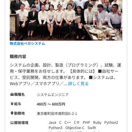
株式会社ベガシステム
職務内容
システムの企画、設計、製造（プログラミング）、試験、運
用・保守業務をお任せします。 【具体的には】 ■自社サー
ビス、受託開発、両方の仕事があります。 ■システムは、
Webアプリ／スマホアプリ／...
詳しく見る
職種名
システムエンジニア
給与
480万 〜 600万円
勤務地
東京都町田市南町田5-2-1
Java
C
C++
C＃
PHP
Ruby
Python2
開発環境
Python3
Objective-C
Swift