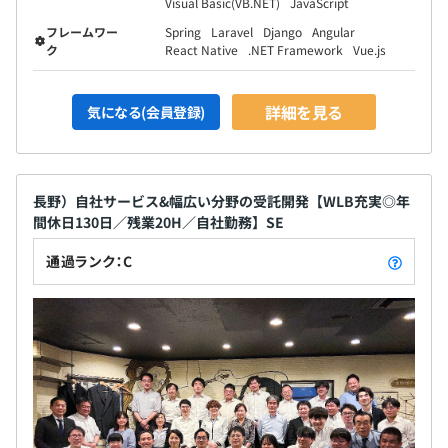
Visual Basic(VB.NET)
JavaScript
フレームワー
Spring
Laravel
Django
Angular
ク
React Native
.NET Framework
Vue.js
詳細を見る
気になる(会員登録)
長野）自社サービス&幅広い分野の受託開発【WLB充実◎年
間休日130日／残業20H／自社勤務】SE
通過ランク：C