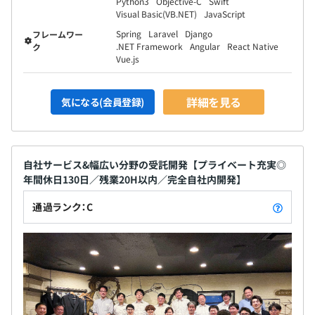
Python3
Objective-C
Swift
Visual Basic(VB.NET)
JavaScript
Spring
Laravel
Django
フレームワー
.NET Framework
Angular
React Native
ク
Vue.js
詳細を見る
気になる(会員登録)
【マネジャー】 39歳
大学卒業後、ベガシステム入社。プログラマ、システムエ
ンジニアとして、Webシステム、スマホアプリ、制御シス
自社サービス&幅広い分野の受託開発【プライベート充実◎
テム、組込みシステム、、などソフトウェアが関連するも
年間休日130日／残業20H以内／完全自社内開発】
のは、多岐にわたりに携わってきました。マルチスタック
エンジニアです。
通過ランク：C
3名前後のチームで1つのプロジェクトを遂行します。期間
は平均6カ月程度です。