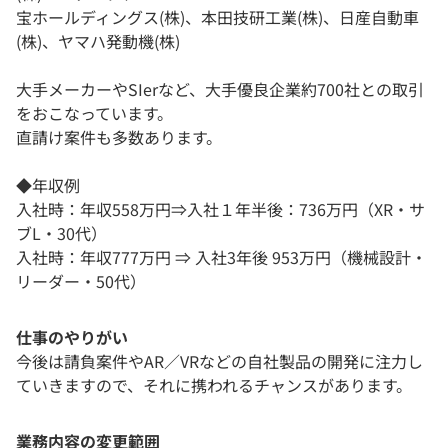
宝ホールディングス(株)、本田技研工業(株)、日産自動車
(株)、ヤマハ発動機(株)
大手メーカーやSIerなど、大手優良企業約700社との取引
をおこなっています。
直請け案件も多数あります。
◆年収例
入社時：年収558万円⇒入社１年半後：736万円（XR・サ
ブL・30代）
入社時：年収777万円 ⇒ 入社3年後 953万円（機械設計・
リーダー・50代）
仕事のやりがい
今後は請負案件やAR／VRなどの自社製品の開発に注力し
ていきますので、それに携われるチャンスがあります。
業務内容の変更範囲