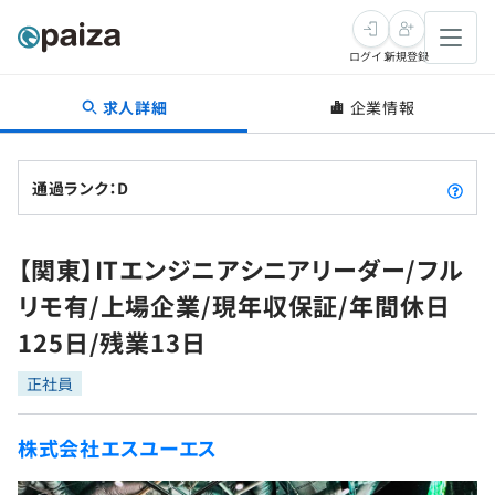
ログイン
新規登録
求人詳細
企業情報
転職・キャリア
未経験転職
求人検索
通過ランク：D
新卒就活
求人検索
インタビュー
【関東】ITエンジニアシニアリーダー/フル
学習
求人検索
インタビュー
転職成功ガイド
リモ有/上場企業/現年収保証/年間休日
本選考
スキルチェック
講座一覧
125日/残業13日
転職成功ガイド
転職エージェント
ゲーム・マンガ
インターン
プログラミング言語
正社員
問題集
メディア
SQL
4択課題
株式会社エスユーエス
新卒エージェント
paizaとは？
Tech Team Journal
評価結果一覧
ナレッジ