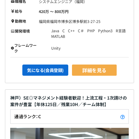
職種名
システムエンジニア（福岡）
給与
420万 〜 800万円
勤務地
福岡県福岡市博多区博多駅前3-27-25
Java
C
C++
C＃
PHP
Python3
R言語
開発環境
MATLAB
フレームワー
Unity
ク
詳細を見る
気になる(会員登録)
神戸）SE◎マネジメント経験者歓迎！上流工程・1次請けの
案件が豊富【年休125日／残業10H／チーム体制】
通過ランク：C