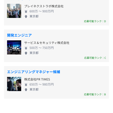
実」など、働きやすい就業環境の中、腰を据えて活
・特別
プレイネクストラボ株式会社
躍・成長していただけます。
・年次有給休暇（10〜20日）
600万 〜 900万円
東京都
応募可能ランク：D
・通勤手当（全額支給）
開発エンジニア
・家族手当（配偶者5千円／子一人1万円）
サービス＆セキュリティ株式会社
・住宅手当（転居必要な方は一律月25000円支給）※規定
500万 〜 750万円
あり
東京都
応募可能ランク：C
エンジニアリングマネジャー候補
賞与：年2回
株式会社PR TIMES
650万 〜 980万円
東京都
応募可能ランク：B
昇給：年1回