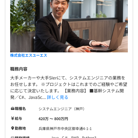
株式会社エスユーエス
職務内容
大手メーカーや大手SIerにて、システムエンジニアの業務を
お任せします。 ※プロジェクトはこれまでのご経験やご希望
に応じて決定いたします。 【業務内容】 ■基幹システム開
発／C#、JavaSc...
詳しく見る
職種名
システムエンジニア（神戸）
給与
420万 〜 800万円
勤務地
兵庫県神戸市中央区御幸通4-1-1
Java
C＃
PHP
Python3
開発環境