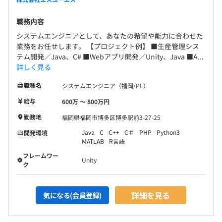
職務内容
システムエンジニアとして、あなたの希望や能力に合わせた
業務をお任せします。 【プロジェクト例】 ■生産管理シス
テム開発／Java、C# ■Webアプリ開発／Unity、Java ■A...
詳しく見る
職種名
システムエンジニア（福岡/PL）
給与
600万 〜 800万円
勤務地
福岡県福岡市博多区博多駅前3-27-25
Java
C
C++
C＃
PHP
Python3
開発環境
MATLAB
R言語
フレームワー
Unity
ク
詳細を見る
気になる(会員登録)