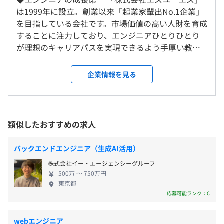
就業場所の変更範囲
【開発環境】
は1999年に設立。創業以来「起業家輩出No.1企業」
＜雇入時＞
■言語：Java、C、C++、.NET、Objective-C、VBA、
を目指している会社です。市場価値の高い人財を育成
東京オフィス・横浜オフィス・大宮オフィス、他北関東拠
PHP、Ruby、C#、SAPなど
することに注力しており、エンジニアひとりひとり
点およびお客様先
9：00〜18：00（所定労働時間8時間）
■OS：Windows、iOS、Linux、UNIX、Unityなど
が理想のキャリアパスを実現できるよう手厚い教育
＜変更範囲＞
※残業平均13h程度
■DB：Oracle、MySQL、SQL Server、PostgreSQLなど
制度を整えています。最先端技術／多様なキャリア構
会社の定める場所（テレワークを行う場所を含む）
休憩時間：12:00〜13:00（60分）
築／ヒューマンスキルコーチングが強みです。 ◆個
企業情報を見る
平均残業時間：平均13時間／月
人を強調した働き方 自由度の高い働き方をかなえら
受動喫煙防止措置に関する事項
れる「FV（フリーランスバリュー）制度」を導入し
従業員に対する受動喫煙対策：あり
ています。同社の正社員として、一定の固定報酬や福
対策内容：敷地内禁煙（喫煙場所あり）
利厚生、社会保障などの待遇を享受しながら、フリ
類似したおすすめの求人
【年間休日125日】
ーランスのように自身の所定期間内における業績連
・完全週休2日制（土日）
動の報酬を得ることが可能です。自社エンジニアであ
・祝日
バックエンドエンジニア（生成AI活用）
りながら、働く期間・時間・場所も柔軟です。 ◆安
・GW
東京メトロ南北線 『六本木一丁目駅』 徒歩1分
株式会社イー・エージェンシーグループ
心の就業環境で活躍 東京を中心に700社を超える大
・夏季
東京メトロ日比谷線『六本木駅 』徒歩5分
500万 〜 750万円
手優良メーカーと取引し、直請け案件を中心とした
・年末年始
東京都
東京メトロ日比谷線『神谷町駅 』徒歩6分
請負開発ビジネスを手がけています。「年間休日126
応募可能ランク：C
・有休／半休
東京メトロ銀座線 『溜池山王駅』徒歩6分
日」「残業平均月10h程」「転勤なし」「リモート案
・産休／育休
件有」「安定した顧客／経営基盤」「福利厚生充
・慶弔
webエンジニア