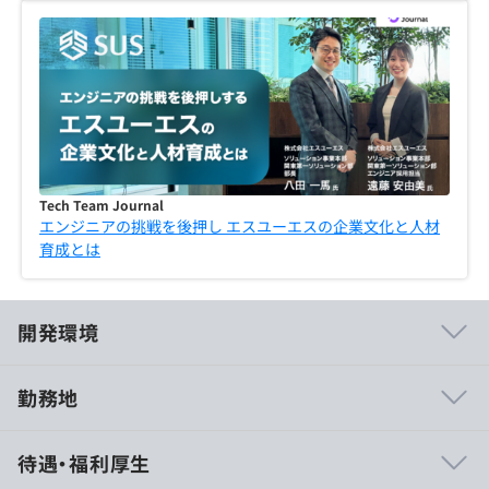
Tech Team Journal
エンジニアの挑戦を後押し エスユーエスの企業文化と人材
育成とは
開発環境
勤務地
◆教育体制充実
待遇・福利厚生
・月1回以上のメンバーコンタクト