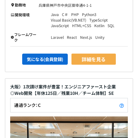
勤務地
兵庫県神戸市中央区御幸通4-1-1
Java
C＃
PHP
Python3
開発環境
Visual Basic(VB.NET)
TypeScript
JavaScript
HTML+CSS
Kotlin
SQL
フレームワー
Laravel
React
Next.js
Unity
ク
詳細を見る
気になる(会員登録)
大阪）1次請け案件が豊富！エンジニアファースト企業
◎Web開発【年休125日／残業10H／チーム体制】SE
通過ランク：C