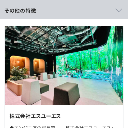
・3カ月に1回のキャリア面談（希望者）
・月1回程度、数十名規模の勉強会を開催
その他の特徴
◎メンバーの提案で外部講師を招いた実績あり
■賃金形態：月給制
◆キャリア支援
■賃金の決定方法：当社規定により決定いたします
・「HQ」という育成診断システムを活用して、数年後目
■月給：30万円〜45万円
指したいポジション／技術分野／働き方を決めます。
・組織心理学に基づいた分析ツールでエンジニアに寄り添
【年収例】
い、将来のキャリア相談を真摯に受けます。
（例1）601万円 入社5年目 メンバー(経験7年)(月給33万円
・入社時とは異なる分野へのチャレンジも応援します。
＋諸手当＋賞与)
◎エンジニアのキャリア形成専門部隊による手厚いフォロ
（例2）647万円 入社4年目 リーダー(経験12年)(月給37万
ーあり
円＋諸手当＋賞与)
（例3）840万円 入社7年目 リーダー(経験16年)(月給46万
円＋諸手当＋賞与)
社内もしくはお客様先での勤務となります。
株式会社エスユーエス
（※
想定年収
は年収提示額を保証するものではありません）
◆エンジニアの成長第一 「株式会社エスユーエス」