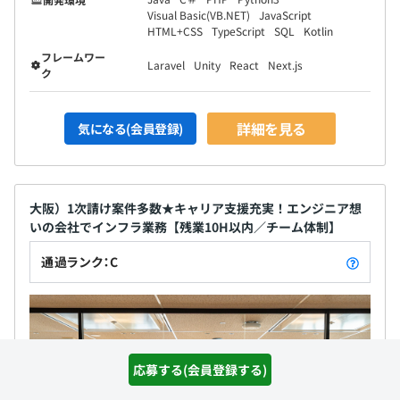
Visual Basic(VB.NET)
JavaScript
HTML+CSS
TypeScript
SQL
Kotlin
フレームワー
Laravel
Unity
React
Next.js
ク
詳細を見る
気になる(会員登録)
大阪）1次請け案件多数★キャリア支援充実！エンジニア想
いの会社でインフラ業務【残業10H以内／チーム体制】
通過ランク：C
応募する(会員登録する)