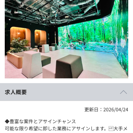
イベント・セミナー
paiza times
再チャレンジ結果一覧
リファレンス
インタビュー
note
就活成功ガイド
プラン
個人向けプラン
法人向けプラン
学校向けプラン
求人概要
契約内容・クーポン
更新日：2026/04/24
◆豊富な案件とアサインチャンス
可能な限り希望に即した業務にアサインします。 大手メ