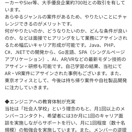
ーカーやSIer等、大手優良企業約700社との取引を有して
います。
あらゆるジャンルの案件があるため、やりたいことにチャ
レンジできるのがメリットです。
何がやりたいのか、どうなりたいのか、どんな条件が良い
のか、などは面接でヒアリングをして業務にアサインされ
るため幅広いキャリア形成が可能です。Java、PHP、
C#、.NETでの開発から、Go言語、SPA（シングルページ
アプリケーション）、AI、AR/VRなどの最新モダン技術の
アサイン・研修も可能です。自己学習の結果、当社にて
AR・VR案件にアサインされた事例もございます。また、
東京オフィスとして、今後は持ち帰り案件や自社製品開発
に注力していきます。
◆エンジニアへの教育体制が充実
当社は「社会人学校」という理念のもと、月1回以上のメ
ンバーコンタクト、希望者には3か月に1回のキャリア面
談を実施しながらサポートを行い、月に1回程度（数十名
規模）の勉強会を実施しています。また、メンバーの逆提