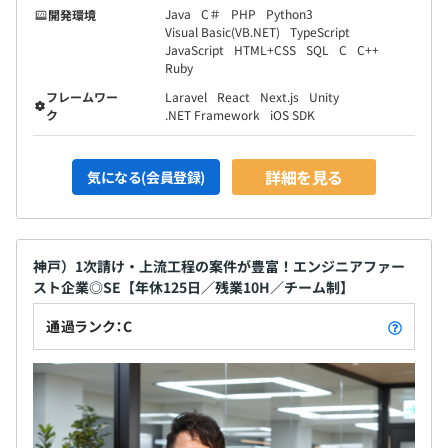
Java
C＃
PHP
Python3
開発環境
Visual Basic(VB.NET)
TypeScript
JavaScript
HTML+CSS
SQL
C
C++
Ruby
フレームワー
Laravel
React
Next.js
Unity
ク
.NET Framework
iOS SDK
詳細を見る
気になる(会員登録)
神戸）1次請け・上流工程の案件が豊富！エンジニアファー
スト企業◎SE【年休125日／残業10H／チーム制】
通過ランク：C