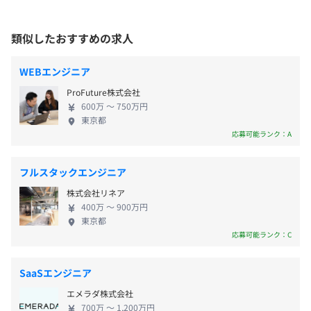
会社の定める場所（テレワークをおこなう場所を含む）
「リモート」と「出社」は日々の業務の種類や状況に応
年間で定常的にUI/UXの改善を実施。
業運営（開発／企画／マーケティング／CC／QA） 社
じ、どちらかを選択いただきます。（ご自身によるコント
登録項目見直し、A/Bテスト環境の追加、マッチングアル
名の由来 [ 縁(en) + 糸(ito) = enito] 人々をつなぐ
ロールをお願いしています）
類似したおすすめの求人
ゴリズム改善等
受動喫煙防止措置に関する事項
「縁」と「糸」 を世の中に生み出していき、 多くの
※コーポレート部門（経理／広報／人事等）の職種は定期
屋内禁煙
方の良縁を作る ことを目的にマッチングアプリを運
的に出社をご依頼するケースがございます。（紙面での業
WEBエンジニア
営。近い未来にマッチングアプリが出会いのインフ
務が一部発生するため）
ProFuture株式会社
ラとなるよう、 「安心・安全」 に 「 自分に合った
※全従業員によるミーティングを実施する機会を設けた際
・社内勉強会の実施
600万 〜 750万円
方と出会える 」 サービスを提供し続けていきます。
は出社をご依頼します。（年2回程度を想定／交通費支給
東京都
・カンファレンスの参加
JR恵比寿駅 東口より徒歩約4分
応募可能ランク：A
あり）
・書籍、社外勉強会の補助制度
東京メトロ日比谷線 恵比寿駅 1番出口より徒歩約5分
■フレックス制※（コアタイム11時～16時）
雰囲気がよく、周辺の飲食店も充実の好立地☆
フルスタックエンジニア
└ 標準労働時間：8時間
株式会社リネア
プロジェクトごとに選択
400万 〜 900万円
■所定労働時間を超える労働の有無
東京都
応募可能ランク：C
└ 有
（管理監督者の場合は、時間外労働・休日労働は労働者の
裁量に委ねる）
SaaSエンジニア
休憩時間：休憩60分 ※昼食時間は業務の都合により各々
エメラダ株式会社
の自主性に任せています
700万 〜 1,200万円