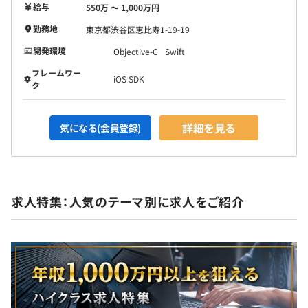
■ランチサポート
給与
550万 〜 1,000万円
・二人以上での食事に支給（2,000円／人）※月3回
勤務地
東京都渋谷区恵比寿1-19-19
開発環境
Objective-C
Swift
■その他、社会保険・手当等
・交通費全額支給（上限5万円／月）※実費支給
フレームワー
iOS SDK
ク
・結婚祝い金・出産祝い金（各5万円）
・社員紹介賞与
・業績賞与
詳細を見る
気になる(会員登録)
※昇給：年2回（4月・10月）
求人特集：人気のテーマ別に求人をご紹介
※評価：多面評価、グレードの段階制
社会保険完備（健康保険・厚生年金加入・雇用保険・労災
保険）
関東ITソフトウェア健康保険組合加入