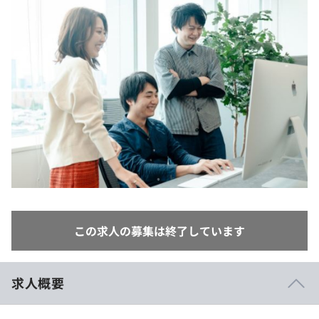
イベント・セミナー
paiza times
再チャレンジ結果一覧
リファレンス
インタビュー
note
就活成功ガイド
プラン
個人向けプラン
法人向けプラン
学校向けプラン
契約内容・クーポン
この求人の募集は終了しています
求人概要