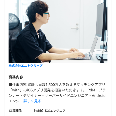
・子の看護休暇（5日付与）
います
・忌引休暇（3〜5日付与）
・裁判員休暇（法定通り）
■2事業グループ体制
エニトグループ：経営／データ戦略／技術戦略／事業戦略
■感動体験制度
／Trust＆Safety／コーポレート／社内システム／人事戦
・よい体験をするための費用（上限6万円／年）
略
└ アクティビティ、映画、食事、展示会、旅行、セミナ
with＆Omiai ：開発／企画／マーケティング／CS／QA
ー、スクール等
■開発チーム構成
株式会社エニトグループ
■婚活・恋活サポート
配属先のサーバーチームには現在10名強のエンジニアが
・活動に対する費用（上限1万円／年）
在籍しております。
職務内容
アプリ向けAPI開発・Webフロントエンド・インフラ構築
■仕事内容 累計会員数1,500万人を超えるマッチングアプリ
■シッターサポート
など、役割を分けることなく、エンジニア全員が携わって
「with」のiOSアプリ開発を担当いただきます。 PdM・プラ
・ベビーシッターによる「家庭内保育やお世話」「保育等
います。
ンナー・デザイナー・サーバーサイドエンジニア・Android
施設への送迎」のサポート ※保育料2,200円を上回る場
エンジ...
詳しく見る
合
職種名
【with】iOSエンジニア