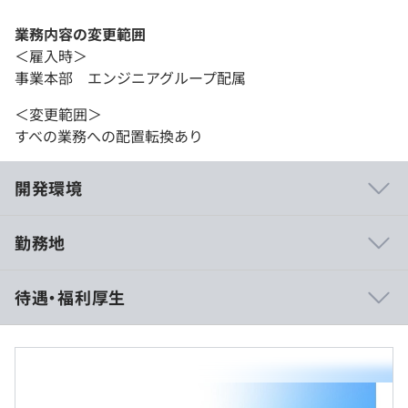
業務内容の変更範囲
＜雇入時＞
事業本部 エンジニアグループ配属
＜変更範囲＞
すべの業務への配置転換あり
開発環境
勤務地
■マッチングアプリ『with』
待遇・福利厚生
・国内外の⼼理学の論⽂や実験の結果に、ユーザーの⾏動
を分析したデータを組み合わせることで、相性の良いマッ
チングを実現しています
・性格診断のコンテンツを定期的に追加することでユーザ
ーの活発な動きを⽣み出せています
年収800万円〜1000万円