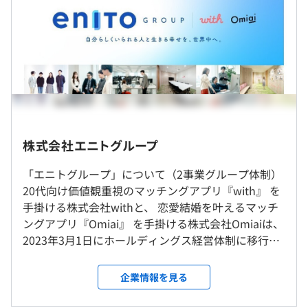
・ユーザー間のコミュニケーションを⽀えるトークアシス
ト機能や通話機能など、マッチング後のコミュニケーショ
年俸制（毎月12分の1を支給）
ンを強化することで、満⾜度を⾼める取り組みを行ってい
└月給 667,000円〜834,000円／月
ます
└基本給 496,000円〜620,000円／月
└業務手当 171,000円〜214,000円／月
■マッチングアプリ『Omiai』
※45時間相当の固定割増賃金（超過分別途支給）
・AI活用本人確認システムの導入
「LIQUID eKYC」の導入により精度の高い本人証明と年齢
障害対応手当
確認を担保することが可能に​
└業務時間外（退勤後）に発生した障害対応業務（待機を
株式会社エニトグループ
含む）に対して手当を支給
・セキュリティ対策
「エニトグループ」について（2事業グループ体制）
外部通信セキュリティ強化、データ分離、個人情報の削
約9割程度の従業員が「リモート」で業務をおこなってお
20代向け価値観重視のマッチングアプリ『with』 を
除、PRJ毎/定期的な脆弱性診断実施
ります。
手掛ける株式会社withと、 恋愛結婚を叶えるマッチ
ングアプリ『Omiai』 を手掛ける株式会社Omiaiは、
・ブラウザ版決済の導入
（※
想定年収
は年収提示額を保証するものではありません）
2023年3月1日にホールディングス経営体制に移行い
就業場所の変更範囲
Stripeを利用したアプリ版よりも安価でユーザにサービス
たしました。現在、各法人の役割は以下となります。
＜雇入時＞
提供を可能に
エニトグループ ：経営／データ戦略／技術戦略／事
東京都渋谷区恵比寿1-19-19、その他会社の指定する場所
企業情報を見る
業戦略／Trust＆Safety／コーポレート／社内システ
＜変更範囲＞
■ハイブリッドワーク
・UI/UXの改善
ム／人事戦略 with＆Omiai ：各サービスの開発・事