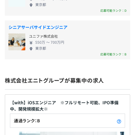
平均残業時間：平均11.3時間/月（全社）
東京都
応募可能ランク：D
Docker、Terraform、AWS CloudFormation、Amazon
ECS、Mackerel
シニアサーバサイドエンジニア
・完全週休2日制（土日、祝日）
ユニファ株式会社
・年次有給休暇（入社時3日、3カ月後7日、1年後11日付
550万 〜 700万円
与）
東京都
BigQuery、Elasticsearch
・リフレッシュ休暇（有給休暇の他に、毎年5日付与）
応募可能ランク：B
・結婚休暇（結婚1年内に3日付与）
・年末年始休暇（12/28〜1/4：8日付与）
・育児／看護／介護休暇（法定通り）
株式会社エニトグループが募集中の求人
・産前産後休暇（法定通り）
・産後パパ育休（法定通り）
・ウェルネス休暇（必要な日数・当月内1日は有給扱い）
【with】iOSエンジニア ※フルリモート可能、IPO準備
・記念日休暇（1日付与）
・グレード制を用いており、それぞれのグレードに合わせ
中、開発規模拡大※
・恋活休暇（1日付与）
た目標設定と評価を半期ごとに実施します
・出産立ち会い休暇（3日付与）
通過ランク：B
・多面評価を取り入れており、透明性や健全性の高い目標
・家族看護休暇（5日付与）
管理をおこない、納得感の高さを重視した管理を実施して