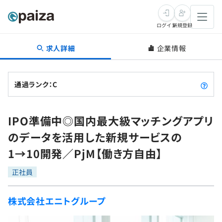
ログイン
新規登録
求人詳細
企業情報
転職・キャリア
未経験転職
求人検索
通過ランク：C
新卒就活
求人検索
インタビュー
IPO準備中◎国内最大級マッチングアプリ
学習
求人検索
インタビュー
転職成功ガイド
のデータを活用した新規サービスの
本選考
スキルチェック
講座一覧
1→10開発／PjM【働き方自由】
転職成功ガイド
転職エージェント
ゲーム・マンガ
インターン
プログラミング言語
正社員
問題集
メディア
SQL
4択課題
株式会社エニトグループ
新卒エージェント
paizaとは？
Tech Team Journal
評価結果一覧
ナレッジ