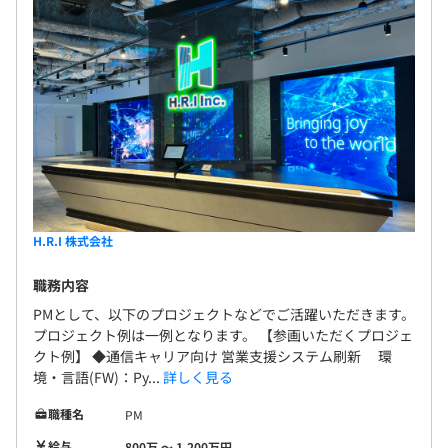
H.R.I 株式会社
職務内容
PMとして、以下のプロジェクトなどでご活躍いただきます。
プロジェクト例は一例となります。 【参画いただくプロジェ
クト例】 ◆通信キャリア向け 営業支援システム刷新 環
境・言語(FW)：Py...
詳しく見る
職種名
PM
給与
800万 〜 1,200万円