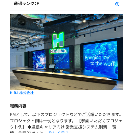
通過ランク：F
Docker、Terraform、AWS CloudFormation、Ansible、
Kubernetes、Amazon ECS、Zabbix、Datadog
BigQuery、pandas
H.R.I 株式会社
職務内容
PMとして、以下のプロジェクトなどでご活躍いただきます。
【社内交流が活発な職場】
プロジェクト例は一例となります。 【参画いただくプロジェ
■横のつながりも大切にして仲よく楽しく仕事していきた
クト例】 ◆通信キャリア向け 営業支援システム刷新 環
境・言語(FW)：Py...
詳しく見る