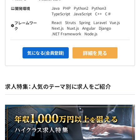
Java
PHP
Python2
Python3
開発環境
TypeScript
JavaScript
C++
C＃
React
Struts
Spring
Laravel
Vue.js
フレームワー
Next.js
Nuxt.js
Angular
Django
ク
.NET Framework
Node.js
詳細を見る
気になる(会員登録)
求人特集：人気のテーマ別に求人をご紹介