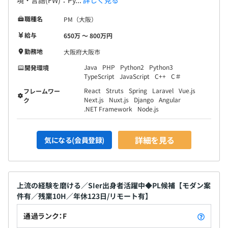
い方が多いです。
■同期で助け合って切磋琢磨しながら成長できます。
職種名
PM（大阪）
■プロジェクト内外の関係構築を促す各種イベントを実
給与
650万 〜 800万円
施。プロジェクトの枠を超えて同期や先輩・後輩社員とコ
ミュニケーションをとることができる機会がよい刺激とな
勤務地
大阪府大阪市
り、お互いの課題解決にも役立ちます。当社ではお花見、
Java
PHP
Python2
Python3
開発環境
BBQ、忘年会、全社総会など、社員間コミュニケーショ
TypeScript
JavaScript
C++
C＃
ン活発化のための企画を多数用意しています。
React
Struts
Spring
Laravel
Vue.js
フレームワー
Next.js
Nuxt.js
Django
Angular
ク
.NET Framework
Node.js
帰属意識を持つことや、社内外への価値提供など以下3つ
が開催の目的です。
■別案件の方と関わる機会が少なく、質問や相談事があっ
詳細を見る
気になる(会員登録)
た際に、その対象が広い方が仕事を進めやすいから
■横連携ができた方がナレッジ連携など顧客への提供でき
る価値も増えるから
■社員同士が相互に連携することによってフォローアップ
上流の経験を磨ける／SIer出身者活躍中◆PL候補【モダン案
件有／残業10H／年休123日/リモート有】
内容のブラシュアップが可能だから
通過ランク：F