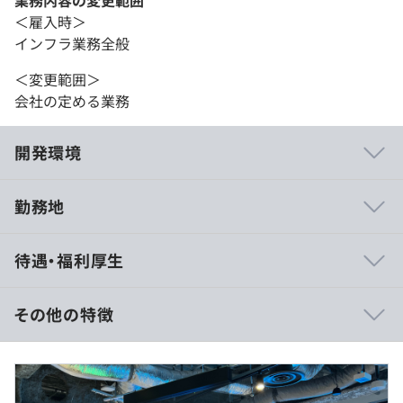
業務内容の変更範囲
＜雇入時＞
インフラ業務全般
＜変更範囲＞
会社の定める業務
開発環境
勤務地
業界に精通したキャリアアドバイザーが徹底サポートし、
待遇・福利厚生
希望をかなえている社員が多数います！
◆Case1：AIやクラウドなど最新技術を身につけたいAさ
その他の特徴
ん
大手製造メーカー向けにAIを導入し、在庫の抱え込みコス
※経験・能力を考慮のうえ、当社規定により決定いたしま
トを削減するプロジェクトに参画。
す。
製造オーダー・製品構成・部品表などのデータを学習させ
※経験者の方は固定残業代を含む、もしくは裁量労働制の