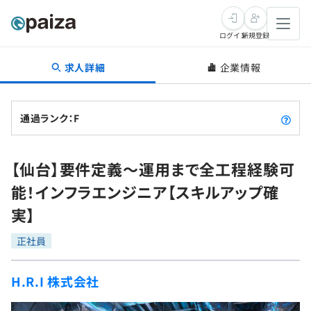
ログイン
新規登録
求人詳細
企業情報
転職・キャリア
未経験転職
求人検索
通過ランク：F
新卒就活
求人検索
インタビュー
【仙台】要件定義〜運用まで全工程経験可
学習
求人検索
インタビュー
転職成功ガイド
能！インフラエンジニア【スキルアップ確
本選考
スキルチェック
講座一覧
実】
転職成功ガイド
転職エージェント
ゲーム・マンガ
インターン
プログラミング言語
正社員
問題集
メディア
SQL
4択課題
H.R.I 株式会社
新卒エージェント
paizaとは？
Tech Team Journal
評価結果一覧
ナレッジ