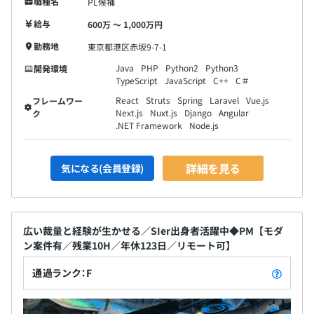
職種名
PL候補
給与
600万 〜 1,000万円
勤務地
東京都港区赤坂9-7-1
Java
PHP
Python2
Python3
開発環境
TypeScript
JavaScript
C++
C＃
React
Struts
Spring
Laravel
Vue.js
フレームワー
Next.js
Nuxt.js
Django
Angular
ク
.NET Framework
Node.js
詳細を見る
気になる(会員登録)
広い裁量と経験が生かせる／SIer出身者活躍中◆PM【モダ
ン案件有／残業10H／年休123日／リモート可】
通過ランク：F