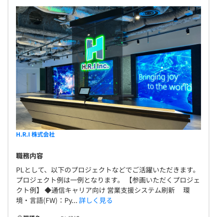
キャリアアドバイザーと現場で評価でそれぞれ評価しま
す。
プロジェクトの遂行度合いとご自身で目標とするスキルア
ップの達成度合いで総合的に評価しています。
エンジニアは約380名で構成されています。
H.R.I 株式会社
プロジェクトによって異なりますが、2〜3人のチームで
職務内容
プロジェクトに従事していただくことが多いです。
PLとして、以下のプロジェクトなどでご活躍いただきます。
プロジェクト例は一例となります。 【参画いただくプロジェ
クト例】 ◆通信キャリア向け 営業支援システム刷新 環
境・言語(FW)：Py...
詳しく見る