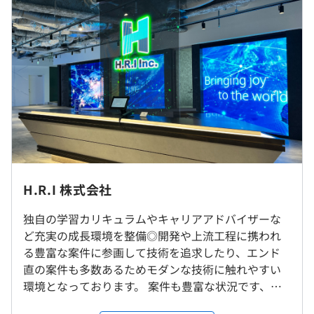
ることで、在庫数を自動的に最適化できるアルゴリズムの
ケースがあります。
構築に携わりスキルアップを実現。
◆Case2：フルスタックに近い技術を身に付けPL/PMとし
て上流工程に挑戦したいBさん
大手SIが入札した国家レベルの大規模プロジェクトに参
（※
想定年収
は年収提示額を保証するものではありません）
画。
少数からの参画から実績・関係構築を重ね自身のポジショ
ンを上げつつ十数名規模での体制参画まで拡大。
10：00～19：00（実働8時間）
現在はインフラ業務を着手し始め多方面でのスキルアップ
※上記は本社住所となります。
※プロジェクトによって異なる場合があります。
を実現中。
社内もしくはお客様先での勤務となります。
H.R.I 株式会社
休憩時間：60分
平均残業時間：平均10時間／月
◆Case3：社会貢献性ややりがいを重視したいCさん
【プロジェクト先の例】
独自の学習カリキュラムやキャリアアドバイザーな
大手ECサイトの維持管理システムのマネジメントおよび
■東京23区／新宿区・渋谷区・品川区・目黒区・豊島
ど充実の成長環境を整備◎開発や上流工程に携われ
アジリティ向上プロジェクトに参画。
区・中央区・港区・千代田区 など
る豊富な案件に参画して技術を追求したり、エンド
仕様変更の全体把握、対応策の検討・実施などのマネジメ
■東京23区近郊／埼玉県・千葉県・神奈川県の一部
直の案件も多数あるためモダンな技術に触れやすい
【年間休日123日以上】
ント、顧客のニーズに合わせたコンテンツ提供に貢献でき
・転居を伴う転勤はありません。
環境となっております。 案件も豊富な状況です、フ
■週休2日制（土日）※案件参画中の就業規定に準ずる
ることでモチベーションアップ。
・首都圏エリアでの勤務となります。
ロントエンド・サーバサイド・インフラの大規模プ
（シフト制含む）