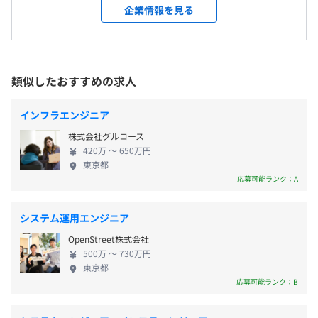
・リモートの案件比率も増えてきています。
ロジェクトや上流工程に携われるプロジェクトを多
企業情報を見る
■祝日、年末年始、GW（※案件による）、夏季休暇
数ご用意してお待ちしております。官公庁、金融、製
■有給休暇（取得率100%！）
造、通信、流通、不動産など、業界は多種多様です。
就業場所の変更範囲
■法定休暇（産前産後、育児、介護休暇）
■通信キャリア向け 営業支援システム刷新
親会社である株式会社Dirbatoとの連携も強化してい
＜雇入時＞
■特別休暇（慶弔休暇、生理休暇、子の看護休暇）
■福利厚生サービスパッケージの開発
るため、新しい領域に挑戦できる環境があります。ご
本社、および自宅またはお客様先
類似したおすすめの求人
■新聞社編成サブシステム開発
自身のスキルやキャリアを考えつつ、挑戦したいと
＜変更範囲＞
■コンテンツ事業向けECサイト開発
思っていただけるような案件を検討・ご提案いたし
会社の定める場所（テレワークをおこなう場所を含む）
インフラエンジニア
■ゴルフ場予約サービスの開発 など
ます。 当社には、エンジニアのキャリアアップ実現
■交通費支給（規定あり）
株式会社グルコース
や仕事に充実感を持っていただくためのサポートを
受動喫煙防止措置に関する事項
■時間外手当（100%支給）
420万 〜 650万円
おこなうキャリアアドバイザーが在籍しています。キ
東京都
従業員に対する受動喫煙対策：敷地内禁煙
■役職手当
ャリアアドバイザーはエンジニアひとりひとりと継
応募可能ランク：A
■業務手当
社員ひとりひとりが思い描く理想のキャリアを築いていけ
続的な面談をおこない、将来のビジョンと現在のス
■引越手当（規定あり）
るよう、会社が一丸となってサポートできるような体制や
キル・経験から逆算して、理想のキャリアに近づく
システム運用エンジニア
制度を用意しています。
ためのフォローをしています。「業界のリアルな最新
OpenStreet株式会社
情報」と「対話を積み重ねること」を大切にし、エ
■自社e-learningサービスと常駐講師のフォロー
500万 〜 730万円
ンジニアとの面談に臨みます。ご本人の要望に応じて
東京都
年1回、昇給のチャンスがあります。
独自開発の「DAWN（ドーン）」は、さまざまなIT業務に
幅広い案件を提案し、チャレンジしたい仕事があれ
応募可能ランク：B
従事する上でベースとなる知識を演習をまじえて培ってい
ば、どのようなスキルを身につけるべきか、何で学
くカリキュラムになっております。ITプロジェクト経験の
習をするべきかといったことも親身にアドバイスす