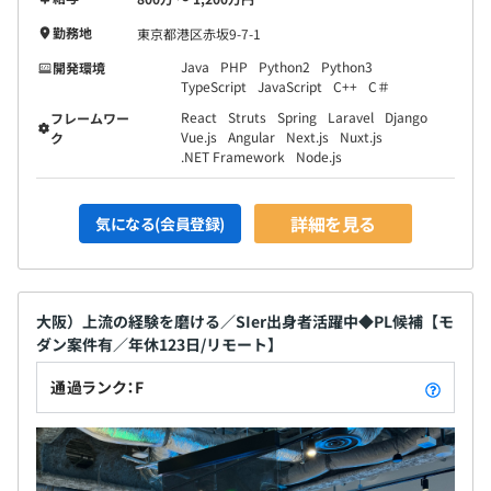
勤務地
東京都港区赤坂9-7-1
Java
PHP
Python2
Python3
開発環境
TypeScript
JavaScript
C++
C＃
React
Struts
Spring
Laravel
Django
フレームワー
Vue.js
Angular
Next.js
Nuxt.js
ク
.NET Framework
Node.js
詳細を見る
気になる(会員登録)
大阪）上流の経験を磨ける／SIer出身者活躍中◆PL候補【モ
ダン案件有／年休123日/リモート】
通過ランク：F