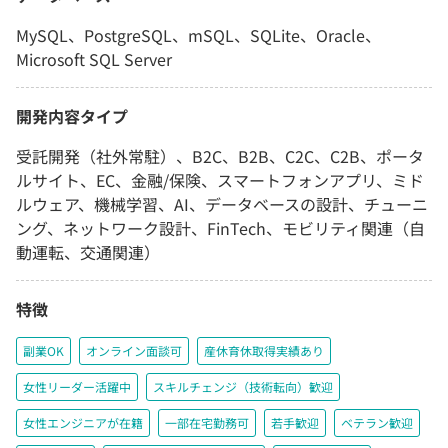
MySQL、PostgreSQL、mSQL、SQLite、Oracle、
Microsoft SQL Server
開発内容タイプ
受託開発（社外常駐）、B2C、B2B、C2C、C2B、ポータ
ルサイト、EC、金融/保険、スマートフォンアプリ、ミド
ルウェア、機械学習、AI、データベースの設計、チューニ
ング、ネットワーク設計、FinTech、モビリティ関連（自
動運転、交通関連）
特徴
副業OK
オンライン面談可
産休育休取得実績あり
女性リーダー活躍中
スキルチェンジ（技術転向）歓迎
女性エンジニアが在籍
一部在宅勤務可
若手歓迎
ベテラン歓迎