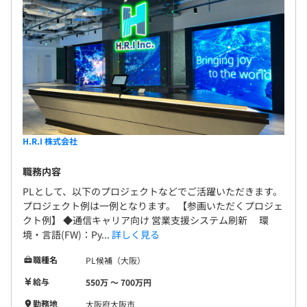
H.R.I 株式会社
職務内容
PLとして、以下のプロジェクトなどでご活躍いただきます。
プロジェクト例は一例となります。 【参画いただくプロジェ
クト例】 ◆通信キャリア向け 営業支援システム刷新 環
境・言語(FW)：Py...
詳しく見る
職種名
PL候補（大阪）
給与
550万 〜 700万円
勤務地
大阪府大阪市