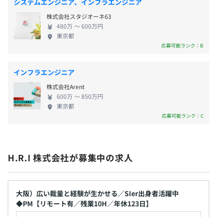
あるエンジニア講師が実務観点も含めてアドバイスや不明
システムエンジニア、インフラエンジニア
ることを心がけています。
点の回答をおこない、学習の併走をしていきます。
社会保険完備（健康保険・厚生年金加入・雇用保険・労災
株式会社スタジオーネ63
保険）
480万 〜 600万円
東京都
■専属メンターと営業が社員の自己実現に向けて伴走
応募可能ランク：B
面談による対話を通して、社員の適正・嗜好に合わせたキ
ャリアの方向性やその実現のために必要となるスキル・業
務を提案しサポートしていきます。キャリアという全体に
無期雇用
インフラエンジニア
限らず、日々の業務での心配ごとについても解決のため力
株式会社Arent
を尽くします。
600万 〜 850万円
東京都
応募可能ランク：C
3カ月（条件などの変更はありません）
相談の上、PJに沿ったマシンを支給いたします。
H.R.I 株式会社が募集中の求人
大阪）広い裁量と経験が生かせる／SIer出身者活躍中
プロジェクトごとに選択
◆PM【リモート有／残業10H／年休123日】