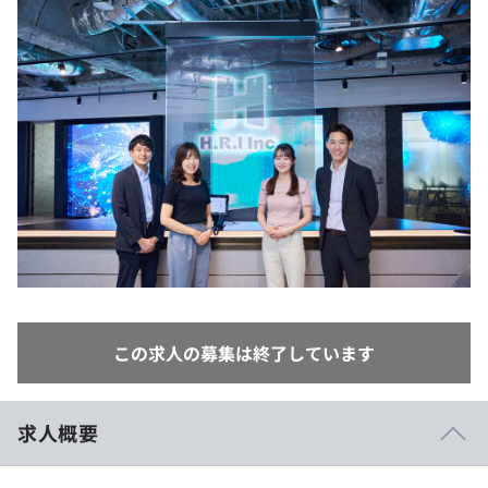
イベント・セミナー
paiza times
再チャレンジ結果一覧
リファレンス
インタビュー
note
就活成功ガイド
プラン
個人向けプラン
法人向けプラン
学校向けプラン
契約内容・クーポン
この求人の募集は終了しています
求人概要