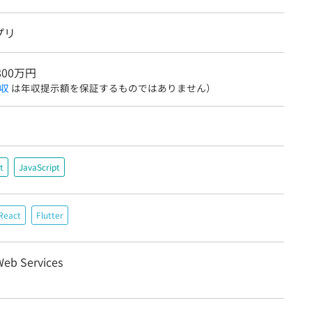
プリ
800万円
収
は年収提示額を保証するものではありません）
t
JavaScript
React
Flutter
eb Services