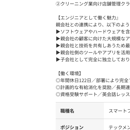
②クリーニング業向け店舗管理クラウ
【エンジニアとして働く魅力』
親会社との連携により、以下のよう
▶︎ソフトウェアやハードウェアを
▶︎親会社の顧客に向けた大規模な
▶︎親会社と技術を共有しあうため
▶︎親会社側のツールやアプリを活
▶︎子会社として完全に独立してお
【働く環境】
◎年間休日122日／部署により完
◎計画的な有給消化を奨励／長期連
◎資格受験サポート／英会話レッス
職種名
スマート
ポジション
テックメ