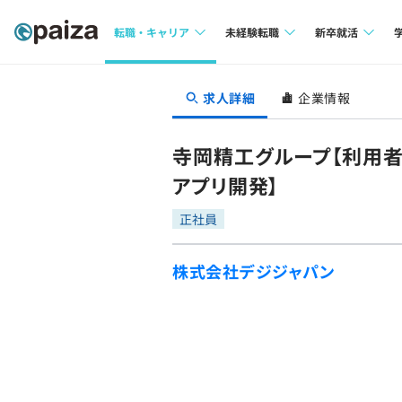
転職・キャリア
未経験転職
新卒就活
求人検索
求人検索
求人検索
求人詳細
企業情報
本選考
インタビュー
インタビュー
インターン
寺岡精工グループ【利用者
転職成功ガイド
転職成功ガイド
アプリ開発】
新卒エージェ
転職エージェント
正社員
イベント・セ
株式会社デジジャパン
インタビュー
就活成功ガイ