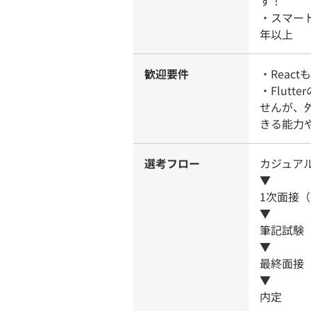
す！
・スマー
年以上
歓迎要件
・Reac
・Flut
せんが、
きる能力
選考フロー
カジュア
▼
1次面接
▼
筆記試験（
▼
最終面接
▼
内定