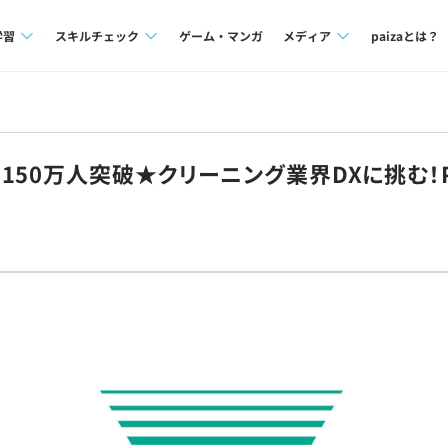
学習
スキルチェック
ゲーム・マンガ
メディア
paizaとは？
講座一覧
プログラミング言語
Tech Team Journal
問題集
SQL
paiza times
150万人突破★クリーニング業界DXに挑む！
4択課題
評価結果一覧
note
ント
ナレッジ
再チャレンジ結果一覧
ミナー
リファレンス
プラン
ド
個人向けプラン
法人向けプラン
学校向けプラン