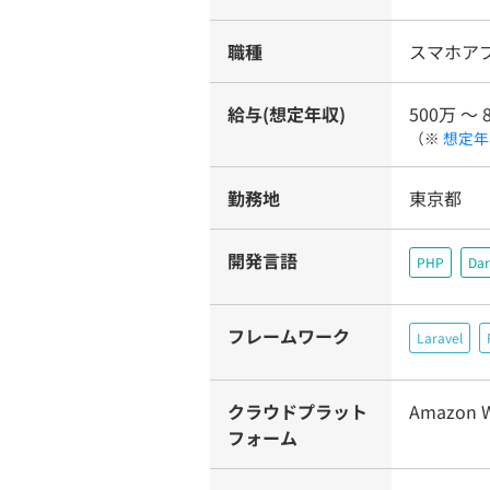
職種
スマホア
給与(想定年収)
500万 〜 
（※
想定年
勤務地
東京都
開発言語
PHP
Dar
フレームワーク
Laravel
クラウドプラット
Amazon W
フォーム