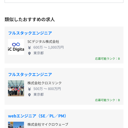
東京本社、および自宅
＜変更範囲＞
会社の定める場所（テレワークを行う場所を含む）
類似したおすすめの求人
■土日休み
フルスタックエンジニア
■夏季休暇（お盆）2日
受動喫煙防止措置に関する事項
■年末年始休暇 3~4日（土日が公休の場合は+2日、前後
屋内禁煙
SCデジタル株式会社
で有給の消化も推奨しています）
600万 〜 1,000万円
東京都
■慶弔休暇 （結婚休暇 3日※本人に限る、出産休暇 配偶
応募可能ランク：B
者の出産 1日※産休・育休は別途あり、忌引き休暇 2~3
日）
フルスタックエンジニア
■有給消化 年間5日間必須
株式会社クロスリンク
500万 〜 800万円
東京都
応募可能ランク：B
■交通費 ：上限30,000円（案件に伴う移動の場合は実
費支給）
webエンジニア（SE／PL／PM）
■報酬制度：3ヵ月ごとの業績に応じてインセンティブ支
給実績あり
株式会社マイクロウェーブ