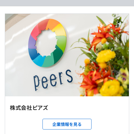
●ピアズグループのメンバーは６００名を突破し、更なる
年収約600~1000万円想定 (スキルにより応相談)
組織強化フェーズとして邁進中です※グループのパートナ
下限: 月給505,300円 (基本給:270,000円/スキル・役割手
ー社員含む
当:115,000円/固定残業代:120,300円)
●平均年齢３３.８歳で、メンバーの４０%が勤続５年以
年収800万円を超える場合には年俸制の適用可能性あり
上と、高いエンゲージメントと共に自身のキャリアを磨く
環境整備に力を入れています
●男女比率は６：４で、女性社員の４０％が働くママと、
出産・育児を経ても活躍できるよう柔軟な働き方を取り入
れ、働くママをサポートしています
（※
想定年収
は年収提示額を保証するものではありません）
株式会社ピアズ
9:30〜18:30（案件によっても変動します）
休憩時間：休憩60分 ※昼食時間は業務の都合により各々
就業場所の変更範囲
企業情報を見る
の自主性に任せています
＜雇入時＞
平均残業時間：平均10-20時間／月