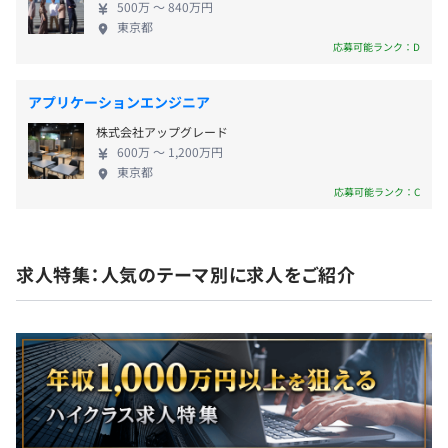
500万 〜 840万円
東京都
応募可能ランク：D
年一回
アプリケーションエンジニア
株式会社アップグレード
600万 〜 1,200万円
東京都
■社会保険：完備（雇用・労災・健康・厚生年金）
応募可能ランク：C
求人特集：人気のテーマ別に求人をご紹介
無期雇用