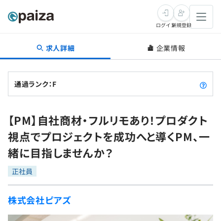
ログイン
新規登録
求人詳細
企業情報
転職・キャリア
未経験転職
求人検索
通過ランク：F
新卒就活
求人検索
インタビュー
【PM】自社商材・フルリモあり！プロダクト
学習
求人検索
インタビュー
転職成功ガイド
視点でプロジェクトを成功へと導くPM、一
本選考
スキルチェック
講座一覧
緒に目指しませんか？
転職成功ガイド
転職エージェント
ゲーム・マンガ
インターン
プログラミング言語
正社員
問題集
メディア
SQL
4択課題
株式会社ピアズ
新卒エージェント
paizaとは？
Tech Team Journal
評価結果一覧
ナレッジ