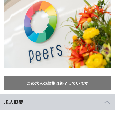
イベント・セミナー
paiza times
再チャレンジ結果一覧
リファレンス
インタビュー
note
就活成功ガイド
プラン
個人向けプラン
法人向けプラン
学校向けプラン
契約内容・クーポン
この求人の募集は終了しています
求人概要