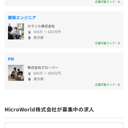
的に意見を出すことで、やりたいことが実現し、ビ
応募可能ランク：B
作業内容：要件定義、基本設計、開発、テスト、稼働支援
ジネスとして成長していく可能性があります。
開発言語：Python、AWSサービスを全面活用
業績賞与あり（営業利益の23％を社員に分配）
開発期間：6か月
※毎年支給実績有
開発エンジニア
作業規模：40人月
カラソル株式会社
450万 〜 650万円
◆ローコードを用いたAssuranceサービスの開発
東京都
応募可能ランク：B
プロジェクト内容：社内共通の稟議決裁機能やワークフロ
年1回（毎年2月）
ーシステム、ワークフロー基盤の開発（スクラム開発）
作業内容：要件定義、基本設計、詳細設計、実装、テスト
PM
開発言語：Python、AWSサービスを全面活用
株式会社グローバー
開発期間：40か月
東京都情報サービス産業健康保険組合加入
600万 〜 900万円
作業規模：4～5人チームが複数チーム ※スクラムマス
東京都
社会保険完備（健康保険・厚生年金加入・雇用保険・労災
応募可能ランク：B
タも
保険）
MicroWorld株式会社が募集中の求人
無期雇用
◆エンジニアのスキルアップを応援しています！
上限なしの書籍購入制度・資格取得支援制度を用意してい