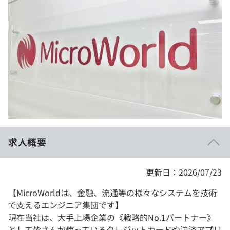
イベント・セミナー
paiza times
再チャレンジ結果一覧
リファレンス
インタビュー
note
就活成功ガイド
プラン
個人向けプラン
法人向けプラン
学校向けプラン
求人概要
契約内容・クーポン
更新日：2026/07/23
【MicroWorldは、金融、流通等の様々なシステムを技術
で支えるエンジニア集団です】
現在当社は、大手上場企業の《戦略的No.1パートナー》
として皆さんが使っているクレジットカードや決済アプリ