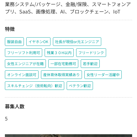
業務システム/パッケージ、金融/保険、スマートフォンア
プリ、SaaS、画像処理、AI、ブロックチェーン、IoT
特徴
服装自由
イヤホンOK
社長が現役or元エンジニア
フリーソフト利用可
残業３０H以内
フリードリンク
女性エンジニアが在籍
一部在宅勤務可
若手歓迎
オンライン面談可
産休育休取得実績あり
女性リーダー活躍中
スキルチェンジ（技術転向）歓迎
ベテラン歓迎
募集人数
5