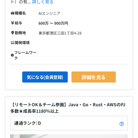
ト）の有...
詳しく見る
職種名
AIエンジニア
アジャイル／スクラム方式の開発が多いです。
給与
600万 〜 900万円
案件にもよりますが、3名～10名程度のチームです。
勤務地
東京都港区三田1丁目4-28
開発環境
フレームワー
ク
詳細を見る
気になる(会員登録)
【リモートOK＆チーム参画】Java・Go・Rust・AWSのPJ
多数★成長率1180％以上
通過ランク：D