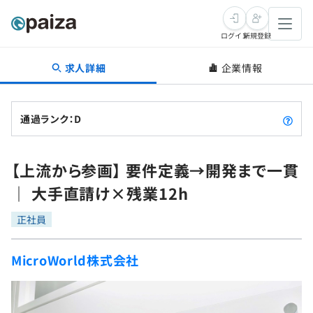
ログイン
新規登録
求人詳細
企業情報
転職・キャリア
未経験転職
求人検索
通過ランク：D
新卒就活
求人検索
インタビュー
【上流から参画】 要件定義→開発まで一貫
学習
求人検索
インタビュー
転職成功ガイド
｜ 大手直請け×残業12h
本選考
スキルチェック
講座一覧
転職成功ガイド
転職エージェント
正社員
ゲーム・マンガ
インターン
プログラミング言語
問題集
MicroWorld株式会社
メディア
SQL
4択課題
新卒エージェント
paizaとは？
Tech Team Journal
評価結果一覧
ナレッジ