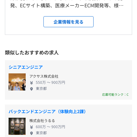
9：00～18：00
発、ECサイト構築、医療メーカーECM開発等、様々
本社、および自宅
※案件により異なります。
な業界のシステム開発を手掛けています。 【モダン
＜変更範囲＞
休憩時間：60分
な開発環境で、チーム開発ができる◎】 ～開発環境
変更なし
企業情報を見る
平均残業時間：平均12時間程度／月
◆大手クレジットカード会社データ連携システム
の一例～ ◆OS：Mac ◆DB：Spanner ◆言語等：
プロジェクト内容：事業者からデータを受け取り、登録す
Go言語、TypeScript、React、Node.js、git、
受動喫煙防止措置に関する事項
るシステムの開発
Docker、Kubernetes、GCP...（その他のモダンな環
屋内原則禁煙（喫煙場所あり）
作業内容：要件定義、技術選定、基本設計、詳細設計、実
境もあります） このようなモダンな環境で、スプリ
類似したおすすめの求人
【年間休日125日】
装、テスト
ントは1～2週間のアジャイル／スクラム方式開発を
・完全週休2日制（土・日）
《開発環境》
行っています。 当社では3名～10名程度のチーム開発
・祝日
シニアエンジニア
OS：Mac
を行っていますので、コードレビュー等も実施して
・夏季休暇
DB：Spanner
都営大江戸線 赤羽橋駅から徒歩3分
アクサス株式会社
います。 その他、VR/AR等のサービスの立ち上げPJ
・年末年始休暇
言語等：Go言語、TypeScript、React、Node.js、git、
都営三田線 芝公園駅から徒歩7分
550万 〜 900万円
や、ブロックチェーンを使用した開発PJなど他社に
・特別（慶弔）休暇
東京都
Docker、Kubernetes、GCP
都営浅草線・都営三田線 三田駅から徒歩9分
は無いようなPJが多数ございます。 【社長はエンジ
応募可能ランク：C
作業期間：12か月
東京メトロ・都営大江戸線 麻布十番駅から徒歩9分
ニア！自由度が高い企業】 当社代表は、20年以上エ
作業規模：4～6人のスクラムチーム×3チーム
JR田町駅から徒歩10分
ンジニアとして活躍していましたので、日ごろから
バックエンドエンジニア（体験向上2課）
直接社員に様々なアドバイスを行い、コミュニケー
通勤交通費（月5万円まで）
◆大手WEBメディア社 データ利活用基盤の構築
株式会社うるる
ションを大切にしています。 また、やりたい事があ
プロジェクト内容：各種システムから連携される購読者情
600万 〜 900万円
れば積極的に採用し、実現に向けて動きます。 積極
東京都
報のデータ蓄積、活用のためのDWH構築