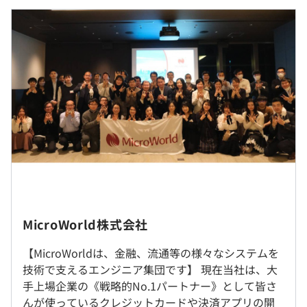
・ECサイト領域・・・スクラッチ、スクラム、
■賃金形態：年俸制
Salesforce B2B などを活用した開発実績あり。
■賃金の決定方法：当社規定により決定
・技術領域（アーキテクチャー、AI ・画像分析な
■月給：461,538円（固定残業代を含む）
ど）・・・方式設計、基盤構築、フレームワークの開発
・固定残業代：35時間分（超過分は別途支給）
や、クラウド向けの DevOps など 開発実績あり。
※毎月年俸の1/13を月給として支給。
※残りの1ヶ月分は、11月にそれぞれ賞与として1ヶ月分
【テレワーク東京ルール実践企業】
支給します
現在、テレワークを導入しています。
※経験やスキルによって優遇します
案件により出社の頻度は変わりますが、全員が在宅勤務を
※試用期間（3ヶ月間）中の雇用形態や待遇に差異はあり
実施しています。
ません
【先端技術に対する開発実績】
社内もしくはお客様先での勤務となります。
AI /IoT/ブロックチェーンを中心にした先端技術を活用 し
基本的にはリモート勤務ですが、出社が発生する場合もご
MicroWorld株式会社
たシステム開発に対して、常にチャレンジしてきており、
ざいます。
これまで複数のクライアント様と共同で実績を積み上げて
（※
想定年収
は年収提示額を保証するものではありません）
遠方の方は引越し支援制度を利用することも可能です。
【MicroWorldは、金融、流通等の様々なシステムを
きております。
技術で支えるエンジニア集団です】 現在当社は、大
これまでのプロジェクト実績と高度な技術力をベースにし
手上場企業の《戦略的No.1パートナー》として皆さ
就業場所の変更範囲
て、自社ソリューションの開発も行っております。
んが使っているクレジットカードや決済アプリの開
＜雇入時＞