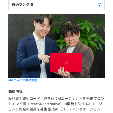
通過ランク：B
■評価制度
・エンジニア主導で設計された評価制度
・技術力／チーム貢献／上流工程能力を数値化
当社はエンジニアが多く在籍している企業で、社員の大半
がエンジニアです。
日本人、中国人が在籍しており、グローバルな企業です。
Web・オープン系のエンジニアと・ITコンサルタントが多
く在籍しております。
MicroWorld株式会社
職務内容
設計書生成やコード生成を行うAIエージェントを開発 フロン
トエンド側（React/ReactNative）の開発を助けるAIエージ
ェント開発の要員を募集 生成AI（コーディングエージェン