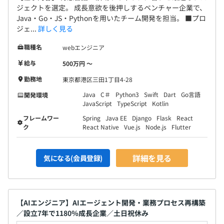
ジェクトを選定。 成長意欲を後押しするベンチャー企業で、
Java・Go・JS・Pythonを用いたチーム開発を担当。 ■プロ
ジェ...
詳しく見る
職種名
webエンジニア
給与
500万円 〜
Docker、AWS CloudFormation、Amazon ECS
勤務地
東京都港区三田1丁目4-28
Java
C＃
Python3
Swift
Dart
Go言語
開発環境
JavaScript
TypeScript
Kotlin
フレームワー
Spring
Java EE
Django
Flask
React
Amazon Redshift
ク
React Native
Vue.js
Node.js
Flutter
詳細を見る
気になる(会員登録)
【AIエンジニア】AIエージェント開発・業務プロセス再構築
／設立7年で1180％成長企業／土日祝休み