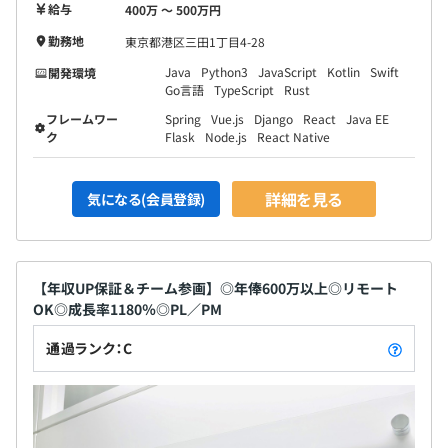
給与
400万 〜 500万円
勤務地
東京都港区三田1丁目4-28
Java
Python3
JavaScript
Kotlin
Swift
開発環境
Go言語
TypeScript
Rust
フレームワー
Spring
Vue.js
Django
React
Java EE
ク
Flask
Node.js
React Native
詳細を見る
気になる(会員登録)
【年収UP保証＆チーム参画】◎年俸600万以上◎リモート
OK◎成長率1180％◎PL／PM
通過ランク：C