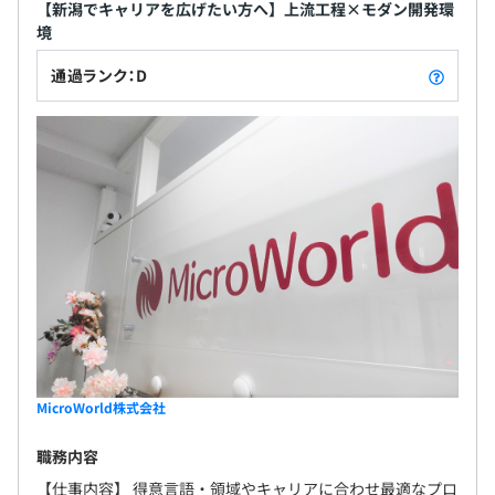
【新潟でキャリアを広げたい方へ】上流工程×モダン開発環
ます。
境
研修受講などのリクエストも受け付けますのでご相談くだ
3カ月（待遇の変更はありません）
通過ランク：D
さい。
社内では技術講習会を開催しており、参加して学びを深め
ることも可能です。
技術講習会の講師を担当した社員にはインセンティブを支
給しています。
ノートPC（メモリ：16G以上）を支給します。
MicroWorld株式会社
ウォーターフォール、アジャイル、スクラム
職務内容
【仕事内容】 得意言語・領域やキャリアに合わせ最適なプロ