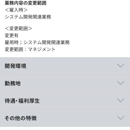
業務内容の変更範囲
＜雇入時＞
システム開発関連業務
＜変更範囲＞
変更有
雇用時；システム開発関連業務
変更範囲：マネジメント
開発環境
勤務地
【得意領域】
待遇・福利厚生
・金融系（クレジットカード領域）・・・カードなど基幹
システムから決済端末まで幅広い開発実績あり。
・ビッグデータ領域・・・データウェアハウス、デジタル
その他の特徴
アセットなどデータ利活用のシステム開発実績あり（
Python など）
【年収600万の場合】