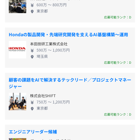
600万 〜 800万円
東京都
応募可能ランク：D
健康保険、厚生年金加入、雇用保険、労災保険適用
Hondaの製品開発・先端研究開発を支えるAI基盤構築～運用
本田技研工業株式会社
590万 〜 1,090万円
埼玉県
無期雇用
応募可能ランク：D
顧客の課題をAIで解決するテックリード／プロジェクトマネー
理化学研究所でのデータ解析を用いた宇宙物理学の研究で
ジャー
3ヶ月
博士号を取得。
その後、データ分析/コンサルティング企業、AI/DX推進企
株式会社SHIFT
750万 〜 1,200万円
業にて、金融/通信/広告/商社/海外国営企業/グローバルメ
東京都
ーカー等、幅広い業界でのデータ・ドリブン事業推進に従
応募可能ランク：D
事。
2023年末に株式会社ZENKIGEN入社。現在はharutakaを
エンジニアリーダー候補
導入しているお客様のデータを分析し、企業の採用DX推