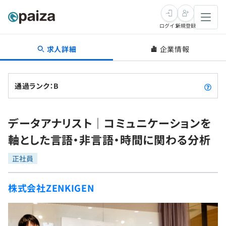
ログイン
新規登録
求人詳細
企業情報
転職・キャリア
未経験転職
求人検索
通過ランク：B
新卒就活
求人検索
インタビュー
データアナリスト｜コミュニケーションを
学習
求人検索
インタビュー
転職成功ガイド
軸とした言語・非言語・時間に関わる分析
本選考
スキルチェック
講座一覧
転職成功ガイド
転職エージェント
正社員
ゲーム・マンガ
インターン
プログラミング言語
問題集
株式会社ZENKIGEN
メディア
SQL
4択課題
新卒エージェント
paizaとは？
Tech Team Journal
評価結果一覧
ナレッジ