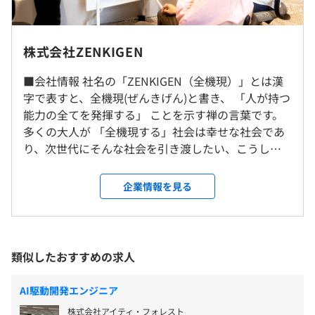
平均残業時間：平均15時間／月
所属チーム（データアナリティクスチーム）は、3つの役
割を担うチーム体制で、harutaka内の多様なデータとAI
就業場所の変更範囲
株式会社ZENKIGEN
モジュールを駆使し、企業の採用力を総合的に支援してい
＜雇入時＞
■休暇：土日祝日、有給休暇、年末年始休暇、育児休暇、
ます。
■会社情報 社名の「ZENKIGEN（全機現）」とは漢
東京本社、湘南サテライトオフィス、自宅
介護休暇、慶弔休暇、ZENKIGEN休暇（有給と別に年5日
データアナリスト以外には、プロジェクトマネージャー・
字で表すと、全機現(ぜんきげん)と書き、 「人が持つ
＜変更範囲＞
連続取得できる休暇）
データエンジニアの2つの役割があります。
能力の全てを発揮する」 ことを示す禅の言葉です。
会社の定める場所（テレワークを行う場所を含む）
多くの大人が 「全機現する」社会は幸せな社会であ
■有給：入社半年後より支給日数：10日
・データアナリスト：採用における構造データ（承諾・辞
り、次世代にそんな社会を引き渡したい、こうした
※有給発生前の休暇についても3日の特別休暇を
受動喫煙防止措置に関する事項
退データなど）に加え、非構造化データ(言語・非言語コ
思いから社名を「ZENKIGEN」としています。 私た
完備
敷地内禁煙（喫煙場所あり）
ミュニケーションデータなど)を駆使して、採用のボトル
ちが目指す社会の姿としてVisonを定義し、その
企業情報を見る
ネックを分析
Visonを軸にHR領域にて事業を推進しています。
・プロジェクトマネージャー：お客様の採用課題を起点
Vison：「テクノロジーを通じて人と企業が全機現で
に、データとAIを活用したソリューションを企画し、デー
きる社会の創出に貢献する」
通勤交通費支給（上限月額 5 万円迄）、従業員持株会
日比谷線「神谷町駅」より徒歩3分、南北線「六本木一丁
タアナリストと二人三脚でプロジェクトを推進
類似したおすすめの求人
目駅」より徒歩5分
・データエンジニア：データ分析基盤の設計・構築やパイ
プライン開発を通じて、セキュアかつスケーラブルなデー
AI駆動開発エンジニア
タ環境の整備
昇給査定年 2 回
株式会社アイティ・フォレスト