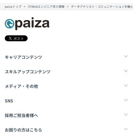
paizaトップ
IT/Webエンジニア求人情報
データアナリスト｜コミュニケーションを軸
キャリアコンテンツ
転職・キャリア
未経験転職
新卒就活
スキルアップコンテンツ
学習
スキルチェック
マンガ・ゲーム
メディア・その他
Tech Team Journal
paiza times
note
SNS
X
Facebook
採用ご担当者様へ
採用・教育をお考えの企業様へ
中途求人掲載はこちら
お困りの方はこちら