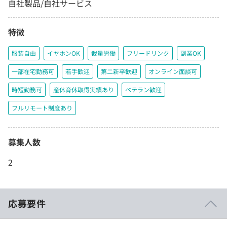
自社製品/自社サービス
特徴
服装自由
イヤホンOK
裁量労働
フリードリンク
副業OK
一部在宅勤務可
若手歓迎
第二新卒歓迎
オンライン面談可
時短勤務可
産休育休取得実績あり
ベテラン歓迎
フルリモート制度あり
募集人数
2
応募要件