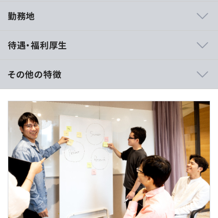
勤務地
・社内勉強会や共有会の開催
待遇・福利厚生
・書籍、社外勉強会・カンファレンス参加費用の補助制度
・資格取得に関する補助
その他の特徴
（※
想定年収
は年収提示額を保証するものではありません）
標準機は以下のスペックですが、アサインさせていただく
業務によってカスタマイズ機にアップグレード可能です。
業務において、不便なく処理を回せるスペックのマシンを
ご用意いたします。
■フルフレックスタイム導入（コアタイムなし）
■リモート勤務可
標準機：MacBookPro
■サテライトオフィス勤務可
CPU M1以上、メモリ16GB以上、SSD 512GB 以上
■フリーアドレス
＋業務に応じて、カスタマイズをいたします
休憩時間：時間帯の定めはなし（60分を業務の間で取得
いただきます）