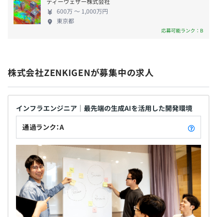
進を行うチームをリードしている。
ディーウェザー株式会社
600万 〜 1,000万円
東京都
応募可能ランク：B
株式会社ZENKIGENが募集中の求人
インフラエンジニア｜最先端の生成AIを活用した開発環境
通過ランク：A