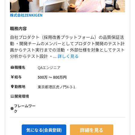
株式会社ZENKIGEN
職務内容
自社プロダクト（採用改善プラットフォーム）の品質保証活
動 ・開発チームのメンバーとしてプロダクト開発のテスト計
画からテスト実行までの活動 ・外部仕様を対象としてテスト
分析からテスト設計 ・...
詳しく見る
職種名
QAエンジニア
給与
500万 〜 800万円
勤務地
東京都港区虎ノ門4-3-1
開発環境
フレームワー
ク
詳細を見る
気になる(会員登録)