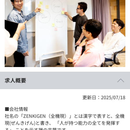
イベント・セミナー
paiza times
再チャレンジ結果一覧
リファレンス
インタビュー
note
就活成功ガイド
プラン
個人向けプラン
法人向けプラン
学校向けプラン
求人概要
契約内容・クーポン
更新日：2025/07/18
■会社情報
社名の「ZENKIGEN（全機現）」とは漢字で表すと、全機
現(ぜんきげん)と書き、 「人が持つ能力の全てを発揮す
る」 ことを示す禅の言葉です。