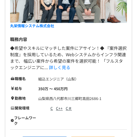
丸栄情報システム株式会社
職務内容
◆希望やスキルにマッチした案件にアサイン！◆ 『案件選択
制度』を採用しているため、Webシステムからインフラ関連
まで、 幅広い案件から希望の案件を選択可能！ 「フルスタ
ックエンジニアに...
詳しく見る
職種名
組込エンジニア（山梨）
給与
350万 〜 450万円
勤務地
山梨県西八代郡市川三郷町高田2686-1
開発環境
C
C++
C＃
フレームワー
ク