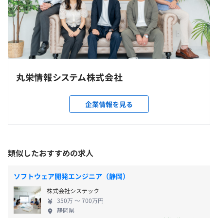
9:00～18:00（所定労働時間8時間／休憩60分）
※参画いただくプロジェクトによって、勤務時間が前後す
る場合がございます。
休憩時間：休憩60分 ※昼食時間は業務の都合により各々
の自主性に任せています
平均残業時間：10時間
丸栄情報システム株式会社
【テレワーク・在宅OK／引っ越し補助金あり】
★基本的にはご自宅から通勤可能なプロジェクトへの常駐
企業情報を見る
＜年間休日＞
となります。
120日
★案件や本人のスキルによっては在宅勤務が可能なパター
以上
ンも増えており、現在は多くのエンジニアが在宅勤務を実
施中です。
類似したおすすめの求人
＜休日・休暇＞
■完全週休2日制
就業場所の変更範囲
ソフトウェア開発エンジニア（静岡）
（土・日）
＜雇入時＞
■祝日休み
株式会社システック
山梨本社、および自宅
■年末年始休暇
350万 〜 700万円
＜変更範囲＞
静岡県
■夏季休暇