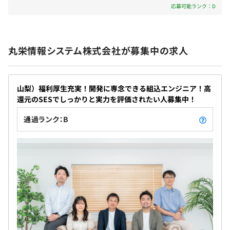
応募可能ランク：D
■社会保険完備（雇用・労災・健康・厚生年金）
丸栄情報システム株式会社が募集中の求人
無期雇用
山梨）福利厚生充実！開発に専念できる組込エンジニア！高
還元のSESでしっかりと実力を評価されたい人募集中！
通過ランク：B
試用期間：3カ月
※保険等を含めた待遇福利に変わりなし。
一部、家賃手当などは試用期間後の享受となります。