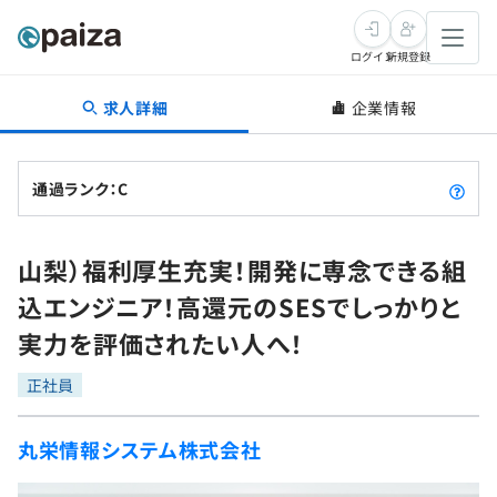
ログイン
新規登録
求人詳細
企業情報
転職・キャリア
未経験転職
求人検索
通過ランク：C
新卒就活
求人検索
インタビュー
山梨）福利厚生充実！開発に専念できる組
学習
求人検索
インタビュー
転職成功ガイド
込エンジニア！高還元のSESでしっかりと
本選考
スキルチェック
講座一覧
実力を評価されたい人へ！
転職成功ガイド
転職エージェント
ゲーム・マンガ
インターン
プログラミング言語
正社員
問題集
メディア
SQL
4択課題
丸栄情報システム株式会社
新卒エージェント
paizaとは？
Tech Team Journal
評価結果一覧
ナレッジ