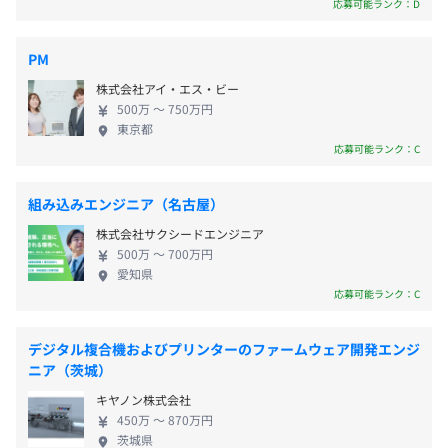
会社の定める場所（テレワークを行う場所を含む）
応募可能ランク：D
■慶弔休暇
■有給休暇
PM
（★入社初月より利用可能）
受動喫煙防止措置に関する事項
■産前・産後休暇
屋内禁煙
株式会社アイ・エス・ビー
■育児休暇
500万 〜 750万円
東京都
■介護休暇
応募可能ランク：C
■5日以上の連続休暇取得可能
組み込みエンジニア（名古屋）
株式会社サクシードエンジニア
■交通費・各種手当支給（当社規定による）
500万 〜 700万円
愛知県
■決算賞与あり
応募可能ランク：C
■退職金制度
デジタル複合機およびプリンターのファームウェア開発エンジ
ニア（茨城）
■昇給
キヤノン株式会社
450万 〜 870万円
★随時昇給あり
茨城県