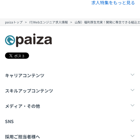
求人特集をもっと見る
paizaトップ
IT/Webエンジニア求人情報
山梨）福利厚生充実！開発に専念できる組込エ
キャリアコンテンツ
転職・キャリア
未経験転職
新卒就活
スキルアップコンテンツ
学習
スキルチェック
マンガ・ゲーム
メディア・その他
Tech Team Journal
paiza times
note
SNS
X
Facebook
採用ご担当者様へ