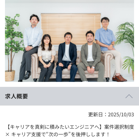
イベント・セミナー
paiza times
再チャレンジ結果一覧
リファレンス
インタビュー
note
就活成功ガイド
プラン
個人向けプラン
法人向けプラン
学校向けプラン
求人概要
契約内容・クーポン
更新日：2025/10/03
【キャリアを真剣に積みたいエンジニアへ】案件選択制度
× キャリア支援で“次の一歩”を後押しします！