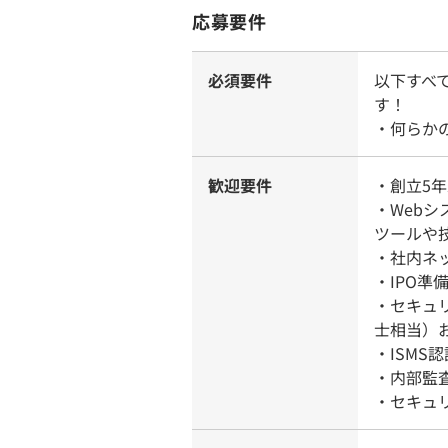
応募要件
必須要件
以下すべ
す！
・何らか
歓迎要件
・創立5
・Web
ツールや
・社内ネ
・IPO
・セキュ
士相当）
・ISMS
・内部監
・セキュ