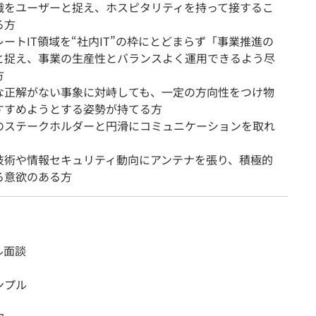
織をユーザーと捉え、ホスピタリティを持って接するこ
る方
ートIT領域を“社内IT”の枠にとどまらず「事業推進の
と捉え、事業の生産性とバランスよく運用できるよう尽
方
な正解がない事象に対峙しても、一定の方向性をつけ物
すすめようとする姿勢が持てる方
のステークホルダーと円滑にコミュニケーションを取れ
技術や情報セキュリティ動向にアンテナを張り、積極的
る意欲のある方
ル面談
ンプル