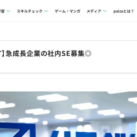
学習
スキルチェック
ゲーム・マンガ
メディア
paizaとは？
講座一覧
プログラミング言語
Tech Team Journal
問題集
SQL
paiza times
IT】急成長企業の社内SE募集◎
4択課題
評価結果一覧
note
ント
ナレッジ
再チャレンジ結果一覧
ミナー
リファレンス
プラン
ド
個人向けプラン
法人向けプラン
学校向けプラン