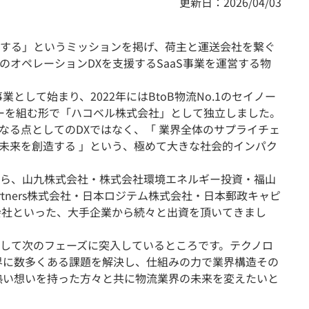
更新日：2026/04/03
する」というミッションを掲げ、荷主と運送会社を繋ぐ
のオペレーションDXを支援するSaaS事業を運営する物
業として始まり、2022年にはBtoB物流No.1のセイノー
ーを組む形で「ハコベル株式会社」として独立しました。
なる点としてのDXではなく、「 業界全体のサプライチェ
未来を創造する 」という、極めて大きな社会的インパク
ら、山九株式会社・株式会社環境エネルギー投資・福山
 Partners株式会社・日本ロジテム株式会社・日本郵政キャピ
会社といった、大手企業から続々と出資を頂いてきまし
して次のフェーズに突入しているところです。テクノロ
界に数多くある課題を解決し、仕組みの力で業界構造その
熱い想いを持った方々と共に物流業界の未来を変えたいと