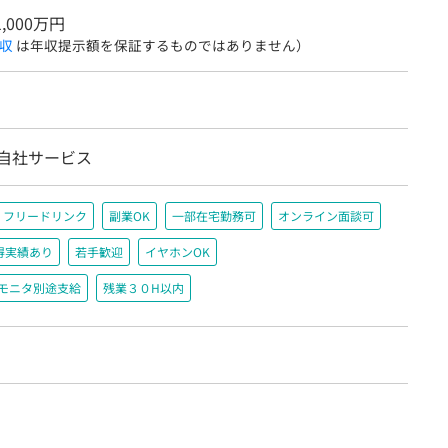
1,000万円
収
は年収提示額を保証するものではありません）
/自社サービス
フリードリンク
副業OK
一部在宅勤務可
オンライン面談可
得実績あり
若手歓迎
イヤホンOK
＋モニタ別途支給
残業３０H以内