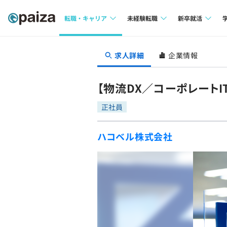
転職・キャリア
未経験転職
新卒就活
求人検索
求人検索
求人検索
求人詳細
企業情報
本選考
インタビュー
インタビュー
インターン
【物流DX／コーポレート
転職成功ガイド
転職成功ガイド
正社員
新卒エージェ
転職エージェント
ハコベル株式会社
イベント・セ
インタビュー
就活成功ガイ