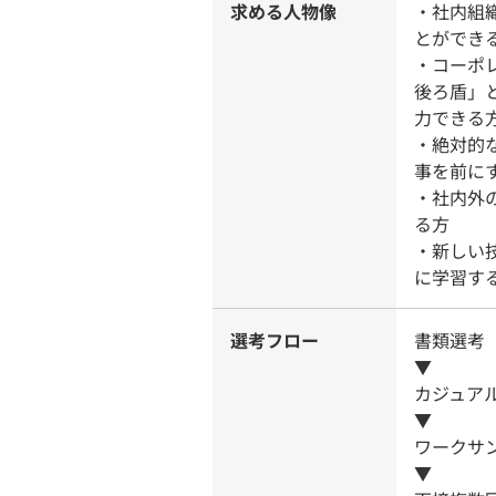
求める人物像
・社内組
とができ
・コーポレ
後ろ盾」
力できる
・絶対的
事を前に
・社内外
る方
・新しい
に学習す
選考フロー
書類選考
▼
カジュア
▼
ワークサ
▼