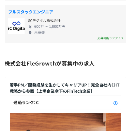
保険）
フルスタックエンジニア
SCデジタル株式会社
【開発プロセス】
600万 〜 1,000万円
東京都
無期雇用
■ウォーターフォール開発手法を採用：要件定義や設計、
応募可能ランク：B
実装、テスト、リリースの各フェーズを順序立てて進行し
ます
■事前に綿密な計画を立てる：各フェーズでの進捗確認を
おこないながら品質を確保しつつプロジェクトを完遂しま
株式会社FleGrowthが募集中の求人
す
■コードレビューやテスト工程を重視：堅牢で安定したシ
ステムを構築します
若手PM／開発経験を生かしてキャリアUP！完全自社内◎IT
■システム運用の自動化ツールを活用：信頼性の高い運用
戦略から参画【上場企業傘下のFinTech企業】
環境を提供しています
通過ランク：C
【開発環境】
■言語：Java、Python、C++
■フレームワーク：Spring Boot、Vue.js