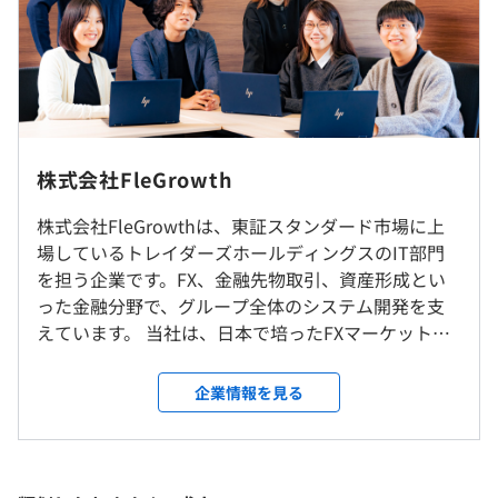
■『みんなのFX』：FXオンライン取引サービス
主に個人投資家向けに提供され、FX取引を簡単に始めら
れる環境を提供しています。
（※
想定年収
は年収提示額を保証するものではありません）
【自社サービスの特徴】
■高性能な自社開発の約定エンジン
■フレックス制度あり（コアタイム11：00～16：00）
1秒間に2万件以上の注文を処理できる自社開発の約定エ
◎転勤なし／リモート可
株式会社FleGrowth
■標準労働時間｜9：00〜18：00（所定労働時間8時間）
ンジンを保有しています。
休憩時間：60分
この高性能なエンジンを基盤に、FX（外国為替証拠金取
株式会社FleGrowthは、東証スタンダード市場に上
就業場所の変更範囲
平均残業時間：月20時間以下
引）、システムトレード、暗号資産（仮想通貨）、バイナ
場しているトレイダーズホールディングスのIT部門
＜雇入時＞
リーオプションなど、時代のニーズに合わせたさまざまな
を担う企業です。FX、金融先物取引、資産形成とい
東京本社
取引システムを開発しています。
った金融分野で、グループ全体のシステム開発を支
＜変更範囲＞
えています。 当社は、日本で培ったFXマーケットで
会社の定める場所（テレワークをおこなう場所を含む）
■完全週休2日制（土日祝）
■高頻度取引（HFT）領域で経験を積める
の成長経験や顧客獲得ノウハウ、最先端のシステム
■産前産後休暇、慶弔休暇など
HFT領域における開発をおこなっており、超低レイテンシ
を強みとし、世界市場でのシェア獲得を目指してい
企業情報を見る
■育児休暇
受動喫煙防止措置に関する事項
やリアルタイムデータ解析など、エンジニアとしての極限
ます。現在（2024年8月時点）は、ベトナムのハノイ
・5日を上限に育休有給制度あり
屋内全面禁煙
スキルを磨ける環境です。
に約110名、中国の大連に約40名の開発チームを配置
■有給休暇
し、FX取引システムや暗号資産取引システムなどの
・入社日有給休暇付与
※HFT（High-Frequency Trading）とは？
金融システム開発を進めています。 当社が開発する