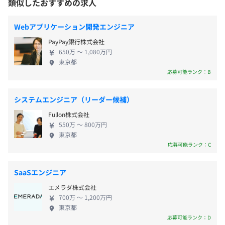
類似したおすすめの求人
・入社日3日、試用期間終了後7日付与
コンピューターアルゴリズムを使い、1秒間に数千回から
金融システムは、外国為替証拠金取引システムや暗
数万回という非常に速いペースで自動売買を繰り返す取引
JR山手線「恵比寿駅」東口徒歩5分
号資産証拠金取引システムなどのパッケージとして
Webアプリケーション開発エンジニア
手法です。
東京メトロ日比谷線「恵比寿駅」1番出口徒歩7分
金融事業会社に提供・運用されています。 親会社で
PayPay銀行株式会社
あるトレイダーズホールディングス傘下には、個人
■通勤手当：会社規定に基づき支給（月額10万円まで）
650万 〜 1,080万円
投資家向けFXオンライン取引サービス『みんなの
東京都
■在宅勤務手当（月5,000円）
FX』を提供するトレーダーズ証券もあります。『み
応募可能ランク：B
相談の上、ご希望のマシンを支給いたします。
んなのFX』は、「みんかぶFX会社比較ランキング
2025」の人気部門で第1位を獲得する（株式会社ライ
システムエンジニア（リーダー候補）
ブドア調べ）など、高い評価を得ているサービスで
決算賞与：年2回
Fullon株式会社
す。 ☆★業界最高水準のトレーディングシステムを
※業績によって賞与の支給あり（前年度実績2カ月分）
ウォーターフォール
550万 〜 800万円
開発する上場企業傘下のFinTech企業で、エンジニア
東京都
組織を一緒に成長させてくださる方を募集していま
応募可能ランク：C
す！★☆
昇給：あり
SaaSエンジニア
エメラダ株式会社
700万 〜 1,200万円
東京都
応募可能ランク：D
社会保険完備（健康保険・厚生年金加入・雇用保険・労災
Docker、Kubernetes