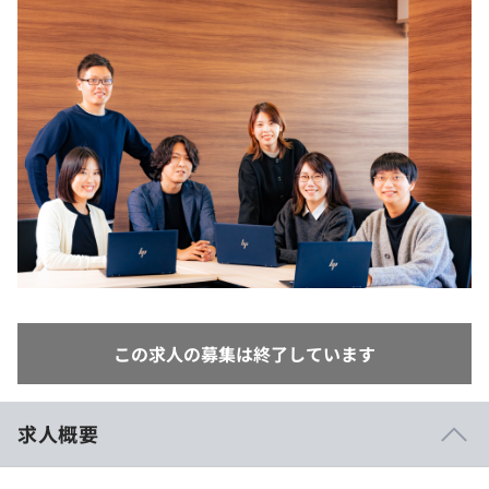
イベント・セミナー
paiza times
再チャレンジ結果一覧
リファレンス
インタビュー
note
就活成功ガイド
プラン
個人向けプラン
法人向けプラン
学校向けプラン
契約内容・クーポン
この求人の募集は終了しています
求人概要