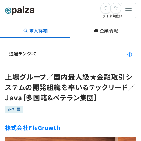
ログイン
新規登録
求人詳細
企業情報
転職・キャリア
未経験転職
求人検索
通過ランク：C
新卒就活
求人検索
インタビュー
上場グループ／国内最大級★金融取引シ
学習
求人検索
インタビュー
転職成功ガイド
ステムの開発組織を率いるテックリード／
本選考
スキルチェック
講座一覧
Java【多国籍&ベテラン集団】
転職成功ガイド
転職エージェント
ゲーム・マンガ
インターン
プログラミング言語
正社員
問題集
メディア
SQL
4択課題
株式会社FleGrowth
新卒エージェント
paizaとは？
Tech Team Journal
評価結果一覧
ナレッジ