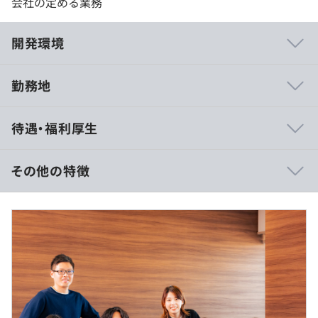
会社の定める業務
開発環境
勤務地
【FX業界のシステムを支えるベテラン集団】
待遇・福利厚生
当社は、日本で15年以上にわたりFXやCFDといった金融
システムの開発・コンサルティングに携わってきたメンバ
ーで構成されています。
その他の特徴
長年の経験と実績により、FX業界のシステム分野で確固
たる地位を築いています。
■想定年収：900万円～1,500万円
働きやすい環境づくりに力を入れており、離職率は
■給与体系：月給制
5.1%（2023年度）と低く、腰を据えてキャリアを積んで
■月給：640,000円～1,070,000円
いただけます。
※固定残業代制度なし／残業代は別途支給いたします。
※役職についたら残業代はありません。