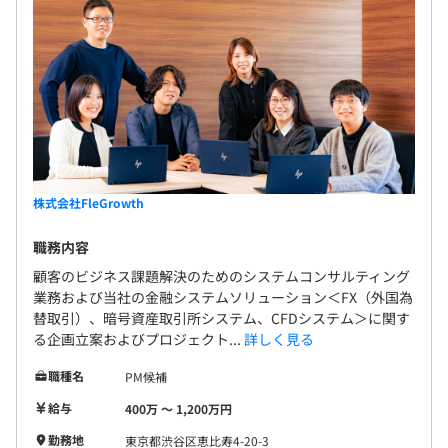
■データベース：MySQL、PostgreSQL
■バージョン管理：Git（GitLab、GitHub）
■CI/CD：Jenkins、Docker
■インフラ：AWS、GCP、Kubernetes
■その他ツール：Slack、JIRA、Confluence
■テスト環境：JUnit、Selenium、JMeterなどを使用し
た自動テスト
株式会社FleGrowth
日本・中国・ベトナム3カ国の多国籍チームです。
職務内容
顧客のビジネス課題解決のためのシステムコンサルティング
業務および当社の金融システムソリューション＜FX（外国為
替取引）、暗号資産取引所システム、CFDシステム＞に関す
る企画立案およびプロジェクト...
詳しく見る
職種名
PM候補
給与
400万 〜 1,200万円
勤務地
東京都渋谷区恵比寿4-20-3