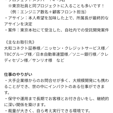
※東京社員と同プロジェクトに入ることも多いです！
（例：エンジニア数名＋顧客フロント担当）
・アサイン：本人希望を加味した上で、所属長が最終的な
アサインを決定
・案件：東京本社にて受注した、自社内での受託開発案件
《主なお取引先》
大和コネクト証券様／ニッセン・クレジットサービス様／
TBCグループ様／日本自動車連盟様／ソニー銀行様／クレ
ディセゾン様／サンリオ様 など
仕事のやりがい
・大手企業様からのお問合せが多く、大規模開発にも携わ
ることができ、世の中にインパクトのある仕事ができま
す。
・保守や運用まで長期でお客様とお付き合いをし、継続的
に深い関係を築けます。
・裁量が大きく、自ら考え実行できる環境です。