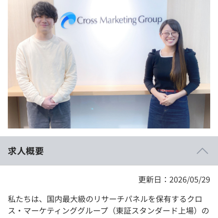
イベント・セミナー
paiza times
再チャレンジ結果一覧
リファレンス
インタビュー
note
就活成功ガイド
プラン
個人向けプラン
法人向けプラン
学校向けプラン
求人概要
契約内容・クーポン
更新日：2026/05/29
私たちは、国内最大級のリサーチパネルを保有するクロ
ス・マーケティンググループ（東証スタンダード上場）の