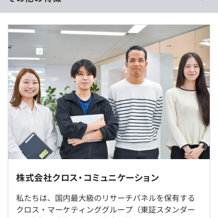
■形態：年俸制（12分割）
■月給：500,000円～
【内訳】
・スマホ証券アプリの開発・運用（大和コネクト証券株式
■備考：
会社 様）★グッドデザイン賞受賞
・毎年7月と1月に会社業績を勘案し、給与改定を行いま
・クレカアプリの開発・運用（三井住友トラストクラブ株
す。
式会社 様）
なお、評価により、昇給・降給が発生します。
・バンキングアプリの開発（ソニー銀行株式会社 様）
・職務経験や役割・スキル等を考慮の上、決定いたしま
・会員制リゾートホテル『東急ハーヴェストクラブ』用
す。
LINEミニアプリの開発（東急不動産株式会社 様）
・管理監督者での採用を予定しています。
・グループサイトシステムの開発（株式会社スポーツオア
シス 様）
など多数
・基本的には転勤はありません
株式会社クロス・コミュニケーション
（※
想定年収
は年収提示額を保証するものではありません）
・リモート勤務可（1カ月間のなかで40％まで在宅勤務可
・社内勉強会の開催
能。家庭都合や体調に合わせて出社頻度も相談可）
私たちは、国内最大級のリサーチパネルを保有する
・資格取得奨励制度
クロス・マーケティンググループ（東証スタンダー
・書籍購入補助制度