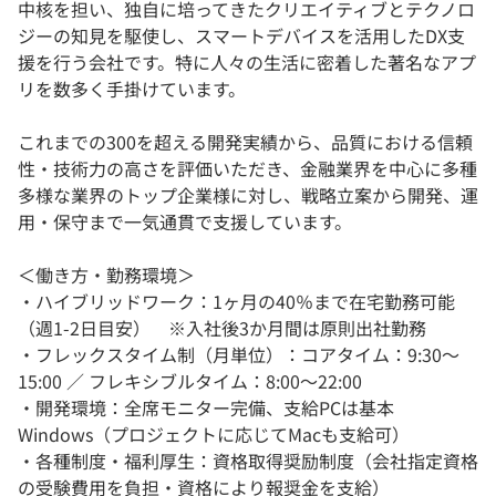
中核を担い、独自に培ってきたクリエイティブとテクノロ
ジーの知見を駆使し、スマートデバイスを活用したDX支
援を行う会社です。特に人々の生活に密着した著名なアプ
リを数多く手掛けています。
これまでの300を超える開発実績から、品質における信頼
性・技術力の高さを評価いただき、金融業界を中心に多種
多様な業界のトップ企業様に対し、戦略立案から開発、運
用・保守まで一気通貫で支援しています。
＜働き方・勤務環境＞
・ハイブリッドワーク：1ヶ月の40％まで在宅勤務可能
（週1-2日目安） ※入社後3か月間は原則出社勤務
・フレックスタイム制（月単位）：コアタイム：9:30〜
15:00 ／ フレキシブルタイム：8:00〜22:00
・開発環境：全席モニター完備、支給PCは基本
Windows（プロジェクトに応じてMacも支給可）
・各種制度・福利厚生：資格取得奨励制度（会社指定資格
の受験費用を負担・資格により報奨金を支給）