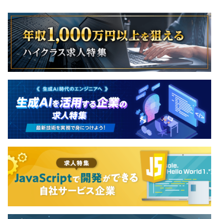
コミュニケーション・プロジェクト管理：Redmine,
無期雇用
Chatwork, Slack, Zabbix, Nagios
【札幌支社】
14名
2023年5月に新たに立ち上げたオフィスです。
半期ごとの目標設定、振り返りによる評価をおこなってい
ます。
人事評価MTGにエンジニアのマネジャーが参加し、公平
な判断をしています。
全社：78名