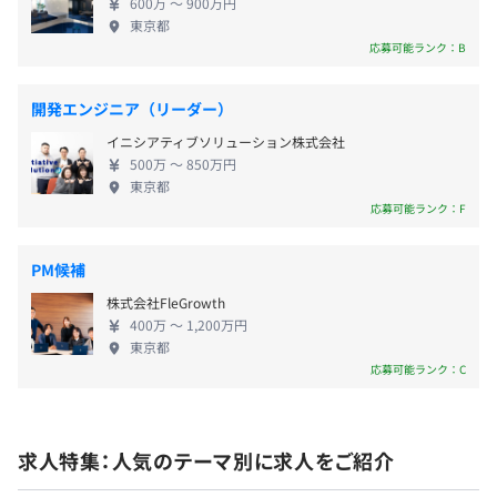
・婚姻休暇：婚姻日から１年以内に5日間の休暇付与
歩15分
600万 〜 900万円
など
東京都
Docker、Terraform、AWS CloudFormation、Ansible、
応募可能ランク：B
Amazon ECS、Google Kubernetes Engine、Zabbix、
Nagios、Amazon CloudWatch
開発エンジニア（リーダー）
通勤手当（月額30,000円まで）
イニシアティブソリューション株式会社
500万 〜 850万円
東京都
応募可能ランク：F
毎年8月と2月に会社業績を勘案し、給与改定を行います。
なお、評価により、昇給・降給が発生します。
PM候補
株式会社FleGrowth
400万 〜 1,200万円
東京都
【開発環境】
応募可能ランク：C
社会保険完備（健康保険・厚生年金加入・雇用保険・労災
インフラ：AWS, オンプレミス
保険）
OS：RHEL/CentOS, AmazonLinux
◎健康保険組合の保養施設／スポーツ施設利用可
言語：PHP, Java, JavaScript, Swift, Kotlin, Python
求人特集：人気のテーマ別に求人をご紹介
開発ツール：Git, Jenkins, Ansible, Vagrant, Ansible,
Docker, AWS ECS/EKS/ECR