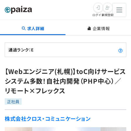
ログイン
新規登録
求人詳細
企業情報
転職・キャリア
未経験転職
求人検索
通過ランク：E
新卒就活
求人検索
インタビュー
【Webエンジニア(札幌)】toC向けサービス
学習
求人検索
インタビュー
転職成功ガイド
システム多数！自社内開発（PHP中心）／
本選考
スキルチェック
講座一覧
リモート×フレックス
転職成功ガイド
転職エージェント
ゲーム・マンガ
インターン
プログラミング言語
正社員
問題集
メディア
SQL
4択課題
株式会社クロス・コミュニケーション
新卒エージェント
paizaとは？
Tech Team Journal
評価結果一覧
ナレッジ