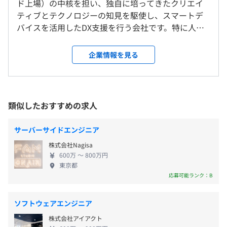
ド上場）の中核を担い、独自に培ってきたクリエイ
就業場所の変更範囲
9:30〜18:30
ティブとテクノロジーの知見を駆使し、スマートデ
＜雇入時＞
※フレックスタイムあり（コアタイム：09:30～15:00）
バイスを活用したDX支援を行う会社です。特に人々
札幌オフィス
休憩時間：60分
の生活に密着した著名なアプリを数多く手掛けてい
＜変更範囲＞
平均残業時間：平均13.5時間／月
・PCはMacとWindowsをプロジェクトに合わせて選択可
ます。 これまでの300を超える開発実績から、品質に
会社の定める場所（テレワークをおこなう場所を含む）
企業情報を見る
能
おける信頼性・技術力の高さを評価いただき、金融
・全席モニター完備
業界を中心に多種多様な業界のトップ企業様に対
受動喫煙防止措置に関する事項
し、戦略立案から開発、運用・保守まで一気通貫で
★年間休日125日★
従業員に対する受動喫煙対策：敷地内禁煙（喫煙場所あ
支援しています。
類似したおすすめの求人
・週休2日（土・日）
り）
・祝日
プロジェクトごとに選択、オブジェクト指向、ウォーター
・夏季休暇
サーバーサイドエンジニア
フォール、アジャイル、テスト駆動開発、コーディング規
・年末年始休暇
約あり
株式会社Nagisa
・有給休暇
・札幌市電（環状線） 『西８丁目駅』より徒歩1分
600万 〜 800万円
・慶弔休暇
東京都
・札幌市営地下鉄 東西線 『西１１丁目駅』より徒歩6分
応募可能ランク：B
・出産・育児休暇 ※育休産休取得者の復帰率100%
・札幌市営地下鉄南北線/東西線/東豊線 『大通駅』より
・介護休暇
徒歩6分
・永年勤続休暇：勤続5年毎に5日間の休暇付与 ※勤続
・札幌市電（環状線） 『資生館小学校前駅』より徒歩7分
ソフトウェアエンジニア
35年まで
・札幌市営地下鉄南北線/東豊線 『さっぽろ駅』より徒
株式会社アイアクト