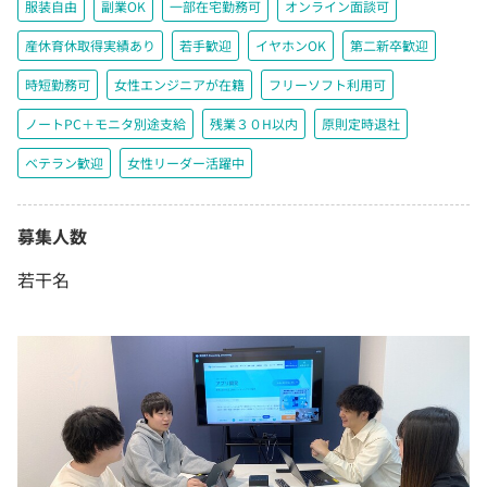
服装自由
副業OK
一部在宅勤務可
オンライン面談可
産休育休取得実績あり
若手歓迎
イヤホンOK
第二新卒歓迎
時短勤務可
女性エンジニアが在籍
フリーソフト利用可
ノートPC＋モニタ別途支給
残業３０H以内
原則定時退社
ベテラン歓迎
女性リーダー活躍中
募集人数
若干名