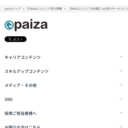
paizaトップ
IT/Webエンジニア求人情報
【Webエンジニア(札幌)】toC向けサービ
キャリアコンテンツ
転職・キャリア
未経験転職
新卒就活
スキルアップコンテンツ
学習
スキルチェック
マンガ・ゲーム
メディア・その他
Tech Team Journal
paiza times
note
SNS
X
Facebook
採用ご担当者様へ
採用・教育をお考えの企業様へ
中途求人掲載はこちら
お困りの方はこちら