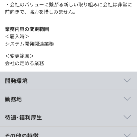
・会社のバリューに繋がる新しい取り組みに会社は非常に
前向きで、協力を惜しみません。
業務内容の変更範囲
＜雇入時＞
システム開発関連業務
＜変更範囲＞
会社の定める業務
開発環境
勤務地
当社はプライム案件が主となりますので、要求整理や要件
待遇・福利厚生
定義などの上流工程から参画し、クライアントの作りたい
ものを一緒に具現化していけることが最大の魅力となりま
す。
その他の特徴